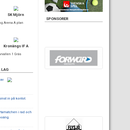
SK Mjörn
SPONSORER
ng Arena A plan
Kronängs IF A
rvallen 1 Gräs
 LAG
 av
nst in på kontot.
ortamatchen i rad och
poäng.