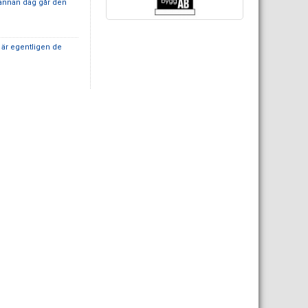
n annan dag går den
a är egentligen de