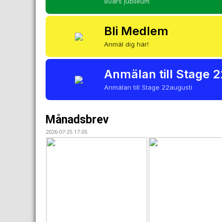
80års jubileum
Bli Medlem
Anmäl dig här!
Anmälan till Stage 
Anmälan till Stage 22augusti
Månadsbrev
2026-07-25 17:05