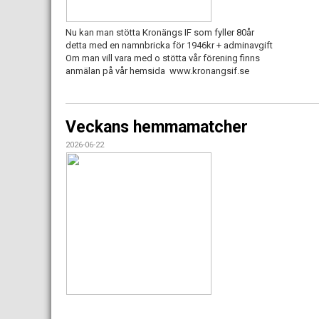
Nu kan man stötta Kronängs IF som fyller 80år
detta med en namnbricka för 1946kr + adminavgift
Om man vill vara med o stötta vår förening finns
anmälan på vår hemsida www.kronangsif.se
Veckans hemmamatcher
2026-06-22