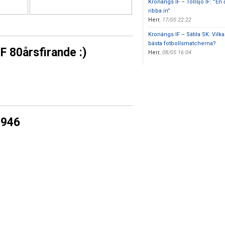
Kronängs IF – Töllsjö IF: ”E
ribba in”
Herr
,
17/05 22:22
Kronängs IF – Sätila SK: Vilk
bästa fotbollsmatcherna?
F 80årsfirande :)
Herr
,
08/05 16:04
1946