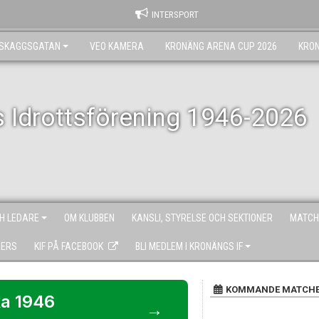
INTERSPORT
RSKAGGSGATAN
VEO KAMERA
KRONÄNG ARENA CUP 2026
KRO
 Idrottsförening 1946-2026
H LEDARE
OM KLUBBEN
KANSLI, STYRELSE OCH SEKTIONER
MATCH
NERS
KIF PÅ FACEBOOK
BLI MEDLEM I KRONÄNGS IF
KOMMANDE MATCH
a 1946
→