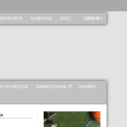
NÄNGSHJÄRTA
KLUBBSTUGA
BOULE
ARKIV
LOGGA IN
ER OCH RESULTAT
TRÄNINGSSCHEMA
DOKUMENT
ER