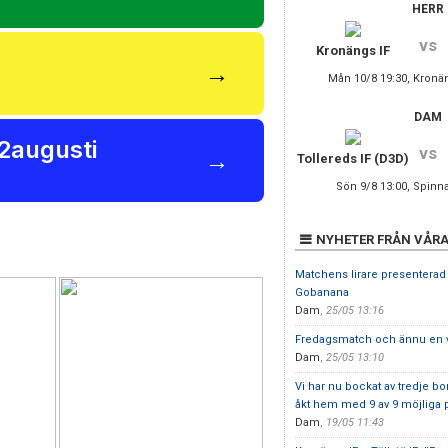
HERR
vs
Kronängs IF
→
Mån 10/8 19:30, Kronä
DAM
22augusti
vs
→
Tollereds IF (D3D)
Sön 9/8 13:00, Spinna
NYHETER FRÅN VÅRA
Matchens lirare presenterad
Gobanana
Dam
,
25/05 13:16
Fredagsmatch och ännu en vi
Dam
,
25/05 13:10
Vi har nu bockat av tredje b
åkt hem med 9 av 9 möjliga 
Dam
,
19/05 11:43