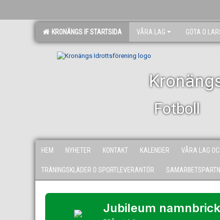
KRONÄNGS IF STARTSIDA
VÅRA LAG
GÖTA O LA
Kronängs
Fotboll
HEM
NYHETER
KONTAKT
KALENDER
VÅRA LAG OC
TRÄNINGSKLÄDER O SPORTLEVERANTÖR
SAMARBETSPART
Jubileum namnbrick