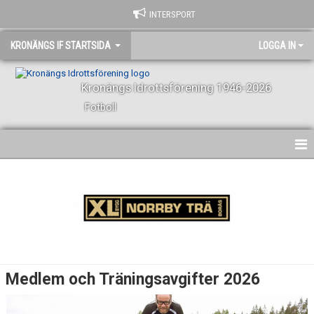
INTERSPORT
KRONÄNGS IF STARTSIDA
LOGGA IN
Kronängs Idrottsförening 1946-2026
Fotboll
HEM
NYHETER
KONTAKT
KALENDER
Medlem och Träningsavgifter 2026
VÅRA LAG OCH LEDARE