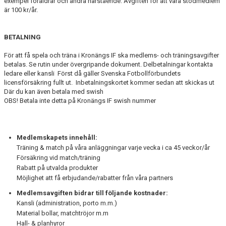
exempel föräldrar och andra närstående. Avgiften för att vara stödmedlem
är 100 kr/år.
BETALNING
För att få spela och träna i Kronängs IF ska medlems- och träningsavgifter
betalas. Se rutin under övergripande dokument. Delbetalningar kontakta
ledare eller kansli Först då gäller Svenska Fotbollförbundets
licensförsäkring fullt ut. Inbetalningskortet kommer sedan att skickas ut
Där du kan även betala med swish
OBS! Betala inte detta på Kronängs IF swish nummer
Medlemskapets innehåll:
Träning & match på våra anläggningar varje vecka i ca 45 veckor/år
Försäkring vid match/träning
Rabatt på utvalda produkter
Möjlighet att få erbjudande/rabatter från våra partners
Medlemsavgiften bidrar till följande kostnader:
Kansli (administration, porto m.m.)
Material bollar, matchtröjor m.m
Hall- & planhyror