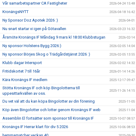
Vår samarbetspartner CA Fastigheter
2026-04-24 15:48
KronängsNYTT
2026-04-18 16:42
Ny Sponsor Doz Apotek 2026 :)
2026-04-01
Nu snart startar vi igen på Götavallen
2026-03-23 16:32
Årsmöte Kronängs IF Måndag 9 mars kl 18:00 Klubbstugan
2026-02-14
Ny sponsor Holstens Bygg 2026:)
2026-02-05 14:04
Ny sponsor Börjes Skog o Trädgårdstjänst 2026 :)
2026-02-05 13:55
Klubb dagar Intersport
2026-02-02 14:32
Fritidskortet 7 till 16år
2026-01-14 14:26
Kära Kronängs IF medlem
2025-12-17 09:47
Stötta Kronängs IF och köp Bingolotterna till
2025-11-26 14:15
uppesittarkvällen av oss.
Du vet väl att du kan köpa Bingolotter av din förening
2025-11-05
Köp även Bingolotter och lotter genom Kronängs IF web
2025-11-04
Assemblin El fortsätter som sponsor till Kronängs IF
2025-10-07 08:57
Kronängs IF Herrar klart för div 5 2026
2025-10-06 08:53
hemmamatcher veckan 40
2025-09-30