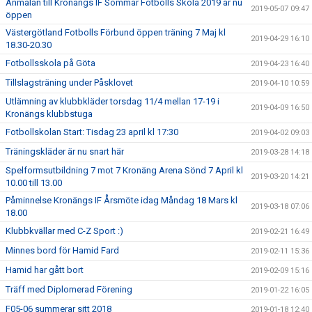
Anmälan till Kronängs IF Sommar Fotbolls Skola 2019 är nu
2019-05-07 09:47
öppen
Västergötland Fotbolls Förbund öppen träning 7 Maj kl
2019-04-29 16:10
18.30-20.30
Fotbollsskola på Göta
2019-04-23 16:40
Tillslagsträning under Påsklovet
2019-04-10 10:59
Utlämning av klubbkläder torsdag 11/4 mellan 17-19 i
2019-04-09 16:50
Kronängs klubbstuga
Fotbollskolan Start: Tisdag 23 april kl 17:30
2019-04-02 09:03
Träningskläder är nu snart här
2019-03-28 14:18
Spelformsutbildning 7 mot 7 Kronäng Arena Sönd 7 April kl
2019-03-20 14:21
10.00 till 13.00
Påminnelse Kronängs IF Årsmöte idag Måndag 18 Mars kl
2019-03-18 07:06
18.00
Klubbkvällar med C-Z Sport :)
2019-02-21 16:49
Minnes bord för Hamid Fard
2019-02-11 15:36
Hamid har gått bort
2019-02-09 15:16
Träff med Diplomerad Förening
2019-01-22 16:05
F05-06 summerar sitt 2018
2019-01-18 12:40