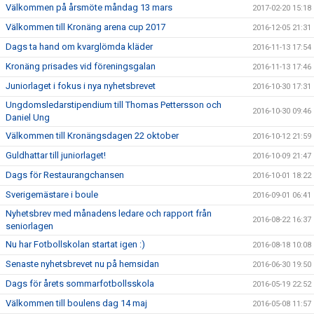
Välkommen på årsmöte måndag 13 mars
2017-02-20 15:18
Välkommen till Kronäng arena cup 2017
2016-12-05 21:31
Dags ta hand om kvarglömda kläder
2016-11-13 17:54
Kronäng prisades vid föreningsgalan
2016-11-13 17:46
Juniorlaget i fokus i nya nyhetsbrevet
2016-10-30 17:31
Ungdomsledarstipendium till Thomas Pettersson och
2016-10-30 09:46
Daniel Ung
Välkommen till Kronängsdagen 22 oktober
2016-10-12 21:59
Guldhattar till juniorlaget!
2016-10-09 21:47
Dags för Restaurangchansen
2016-10-01 18:22
Sverigemästare i boule
2016-09-01 06:41
Nyhetsbrev med månadens ledare och rapport från
2016-08-22 16:37
seniorlagen
Nu har Fotbollskolan startat igen :)
2016-08-18 10:08
Senaste nyhetsbrevet nu på hemsidan
2016-06-30 19:50
Dags för årets sommarfotbollsskola
2016-05-19 22:52
Välkommen till boulens dag 14 maj
2016-05-08 11:57