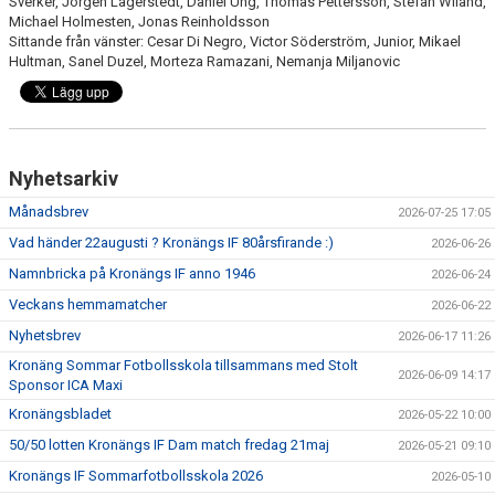
Sverker, Jörgen Lagerstedt, Daniel Ung, Thomas Pettersson, Stefan Wiland,
Michael Holmesten, Jonas Reinholdsson
Sittande från vänster: Cesar Di Negro, Victor Söderström, Junior, Mikael
Hultman, Sanel Duzel, Morteza Ramazani, Nemanja Miljanovic
Nyhetsarkiv
Månadsbrev
2026-07-25 17:05
Vad händer 22augusti ? Kronängs IF 80årsfirande :)
2026-06-26
Namnbricka på Kronängs IF anno 1946
2026-06-24
Veckans hemmamatcher
2026-06-22
Nyhetsbrev
2026-06-17 11:26
Kronäng Sommar Fotbollsskola tillsammans med Stolt
2026-06-09 14:17
Sponsor ICA Maxi
Kronängsbladet
2026-05-22 10:00
50/50 lotten Kronängs IF Dam match fredag 21maj
2026-05-21 09:10
Kronängs IF Sommarfotbollsskola 2026
2026-05-10