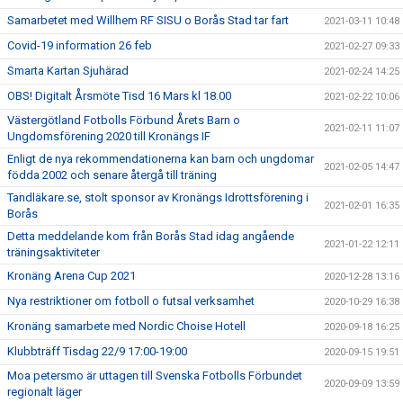
Samarbetet med Willhem RF SISU o Borås Stad tar fart
2021-03-11 10:48
Covid-19 information 26 feb
2021-02-27 09:33
Smarta Kartan Sjuhärad
2021-02-24 14:25
OBS! Digitalt Årsmöte Tisd 16 Mars kl 18.00
2021-02-22 10:06
Västergötland Fotbolls Förbund Årets Barn o
2021-02-11 11:07
Ungdomsförening 2020 till Kronängs IF
Enligt de nya rekommendationerna kan barn och ungdomar
2021-02-05 14:47
födda 2002 och senare återgå till träning
Tandläkare.se, stolt sponsor av Kronängs Idrottsförening i
2021-02-01 16:35
Borås
Detta meddelande kom från Borås Stad idag angående
2021-01-22 12:11
träningsaktiviteter
Kronäng Arena Cup 2021
2020-12-28 13:16
Nya restriktioner om fotboll o futsal verksamhet
2020-10-29 16:38
Kronäng samarbete med Nordic Choise Hotell
2020-09-18 16:25
Klubbträff Tisdag 22/9 17:00-19:00
2020-09-15 19:51
Moa petersmo är uttagen till Svenska Fotbolls Förbundet
2020-09-09 13:59
regionalt läger