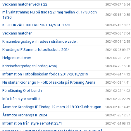
Veckans matcher vecka 22
2024-05-27 16:54
målvaktsträning Nu på tisdag 21maj mellan kl. 17.30 och
2024-05-15 10:35
18.30
KLUBBKVÄLL INTERSPORT 14/5 KL.17-20
2024-05-13 10:07
Veckans matcher
2024-05-06 17:04
Kristinebergsdagen firades i strålande väder.
2024-05-04 12:55
Kronängs IF Sommarfotbollsskola 2024
2024-05-03 09:27
Helgens matcher
2024-04-26 12:12
Kristinebergsdagen lördag 4maj
2024-04-25 15:50
Information Fotbollsskolan födda 2017/2018/2019
2024-04-24 14:12
Nu startar Kronängs IF Fotbollsskola på Kronäng Arena
2024-04-08 14:41
Föreläsning Olof Lundh
2024-02-22 14:02
Info från styrelsemötet.
2024-02-20 22:39
Årsmöte Kronängs IF Tisdag 12 mars kl 18:00 Klubbstugan
2024-02-16 14:42
Årsmöte Kronängs IF 2024
2024-01-25 12:57
Information från styrelsemötet 23/1
2024-01-24 08:13