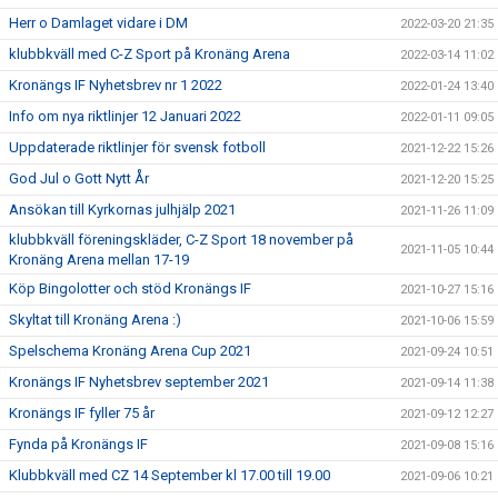
Herr o Damlaget vidare i DM
2022-03-20 21:35
klubbkväll med C-Z Sport på Kronäng Arena
2022-03-14 11:02
Kronängs IF Nyhetsbrev nr 1 2022
2022-01-24 13:40
Info om nya riktlinjer 12 Januari 2022
2022-01-11 09:05
Uppdaterade riktlinjer för svensk fotboll
2021-12-22 15:26
God Jul o Gott Nytt År
2021-12-20 15:25
Ansökan till Kyrkornas julhjälp 2021
2021-11-26 11:09
klubbkväll föreningskläder, C-Z Sport 18 november på
2021-11-05 10:44
Kronäng Arena mellan 17-19
Köp Bingolotter och stöd Kronängs IF
2021-10-27 15:16
Skyltat till Kronäng Arena :)
2021-10-06 15:59
Spelschema Kronäng Arena Cup 2021
2021-09-24 10:51
Kronängs IF Nyhetsbrev september 2021
2021-09-14 11:38
Kronängs IF fyller 75 år
2021-09-12 12:27
Fynda på Kronängs IF
2021-09-08 15:16
Klubbkväll med CZ 14 September kl 17.00 till 19.00
2021-09-06 10:21