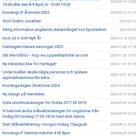
2025-03-14 12:00
19.00 eller den 8-9 April, kl. 10.00-19.00
Kronängs IF Årsmöte 2025
2025-03-12 14:14
Stort Grattis Jonathan
2025-02-12
Viktig information angående dataintrånget hos Sportadmin
2025-02-09
God Jul o Gott Nytt År
2024-12-19 10:55
Damlagets tränare säsongen 2025
2024-12-05 12:18
Sitt inte lottlös – köp era Uppesittarlotter av oss!
2024-11-26 13:35
Ny tränarduo klar för Herrlaget!
2024-11-01 09:19
Under kvällen skulle några personer och spelare
2024-10-31 22:18
uppmärksammas lite extra…
Kronängsdagen 26oktober 2024
2024-10-29 09:33
Ny design på Hemsidan
2024-10-15 10:38
Sista utomhusträningen för födda 2017 till 2019
2024-09-30 16:56
Vi behöver ändra målvaktsträningen för ungdomar från
2024-09-09 16:13
tisdag till torsdag 17:30-18:30 med start denna
Start Målvaktsträning i morgon tisdag 13augusti
2024-08-12 15:29
Kronängs IF hemma matcher 4 till 9juni
2024-06-03 16:03