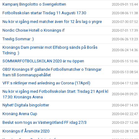
Kampanj Bingolotto o Sverigelotten
2020-09-01 15:44
Fotbollsskolan startar Tisdag 11 Augusti 17.30
2020-08-06 11:38
Nu kör vi igång med matcher även för 12 års lag o yngre
2020-07-30 07:52
Nordic Choise Hotell o Kronängs if
2020-07-01 17:39
Trevlig Sommar :)
2020-06-26 13:23
Kronängs Dam premiär mot Elfsborg sänds på Borås
2020-06-24 14:36
Tidning :)
SOMMARFOTBOLLSKOLAN 2020 är nu öppen
2020-05-15 10:46
OBS! Kronängs IF gällande Fotbollsmatcher o Träningar
2020-05-13 08:54
fram till Sommaruppehållet
VFF:s riktlinjer med anledning av Corona (17April)
2020-04-17 12:08
Nu kör vi igång med Fotbollsskolan Start: Tisdag 21 April kl
2020-04-09 09:21
17:30: Kronängs Arena
Nyhet! Digitala bingolotter
2020-04-07 14:59
Kronäng Arena Cup
2020-04-02 22:47
Beslut som togs av Västergötland FF idag 27/3
2020-03-27 12:48
Kronängs if Årsmöte 2020
2020-02-28 13:28