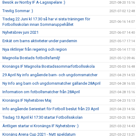
Besök av Norrby IF A-Lagsspelare :)
2021-08-20 15:16
Trevlig Sommar :)
2021-07-02 12:48
Tisdag 22 Juni kl 17.30 så har vi sista träningen för
2021-06-16 14:07
Fotbollsskolan innan Sommaruppehållet
Nyhetsbrev juni 2021
2021-06-07 14:40
Enkät om barns aktiviteter under pandemin
2021-05-17 17:14
Nya riktlinjer från regering och region
2021-05-14 17:10
Magnolia Bostads fotbollsfamilj!
2021-05-12 09:46
Kronängs IF Magnolia Bostadssommarfotbollsskola
2021-05-03 16:48
29 April Ny info angående barn- och ungdomsmatcher
2021-04-29 14:53
Ny Info ang barn och ungdomsmatcher gällande 28April
2021-04-28 16:55
Information om fotbollsmatcher från 28April
2021-04-28 15:16
Kronängs IF Nyhetsbrev Maj
2021-04-23 15:13
Info angående Seriestart för Fotboll beslut från 23 April
2021-04-23 14:56
Tisdag 13 April kl 17:30 startar Fotbollsskolan
2021-03-25 18:22
Äntligen startar vi Kronängs IF Nyhetsbrev :)
2021-03-22 14:43
Kronäng Arena Cup 2021 - Nytt speldatum
2021-03-22 13:21