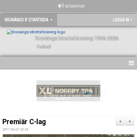
INTERSPORT
KRONÄNGS IF STARTSIDA
LOGGA IN
Kronängs Idrottsförening 1946-2026
Fotboll
HEM
NYHETER
KONTAKT
KALENDER
Premiär C-lag
<
>
VÅRA LAG OCH LEDARE
2017-05-07 22:24