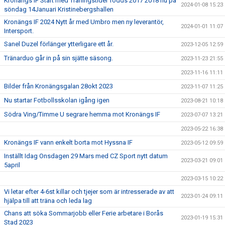
Kronängs IF Start med Träningstider födds 2017 2018 nu på
2024-01-08 15:23
söndag 14Januari Kristinebergshallen
Kronängs IF 2024 Nytt år med Umbro men ny leverantör,
2024-01-01 11:07
Intersport.
Sanel Duzel förlänger ytterligare ett år.
2023-12-05 12:59
Tränarduo går in på sin sjätte säsong.
2023-11-23 21:55
2023-11-16 11:11
Bilder från Kronängsgalan 28okt 2023
2023-11-07 11:25
Nu startar Fotbollsskolan igång igen
2023-08-21 10:18
Södra Ving/Timme U segrare hemma mot Kronängs IF
2023-07-07 13:21
2023-05-22 16:38
Kronängs IF vann enkelt borta mot Hyssna IF
2023-05-12 09:59
Inställt Idag Onsdagen 29 Mars med CZ Sport nytt datum
2023-03-21 09:01
5april
2023-03-15 10:22
Vi letar efter 4-6st killar och tjejer som är intresserade av att
2023-01-24 09:11
hjälpa till att träna och leda lag
Chans att söka Sommarjobb eller Ferie arbetare i Borås
2023-01-19 15:31
Stad 2023