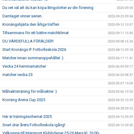
Du vet väl att du kan köpa Bingolotter av din förening
2025-09-30
Damlaget vinner serien.
2025-09-25 09:54
Kronängshjärta den årliga träffen
2025-09-15 10:57
Tillsammans för ett bättre matchklimat
2025-09-11 15:40
DU VÄRDEFULLA FÖRÄLDER!
2025-09-08 16:24
Start Kronängs IF Fotbollsskola 2026
2025-08-12 09:18
Matcher innan sommaruppehållet :)
2025-06-17 11:41
Vecka 24 hemmamatcher
2025-06-09 09:17
matcher vecka 23
2025-06-03 08:37
2025-05-07 13:04
Målvaktsträning för målvakter :)
2025-05-06 10:55
Kronäng Arena Cup 2025
2025-04-29 10:39
2025-04-28 09:52
Här är träningsschemat 2025
2025-04-15 09:59
Snart drar årets Fotbollsskola igång!
2025-04-15 09:35
Välkomna till Intersport Klubbdagar 25-26 Mars kl. 10.00-