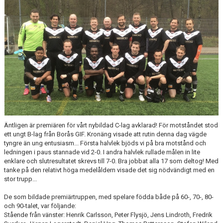
OM KLUBBEN
KANSLI, STYRELSE OCH SEKTIONER
MATCHER OCH RESULTAT
TRÄNINGSSCHEMA
DOKUMENT
TRÄNINGSKLÄDER O SPORTLEVERANTÖR
Äntligen är premiären för vårt nybildad C-lag avklarad! För motståndet stod
ett ungt B-lag från Borås GIF. Kronäng visade att rutin denna dag vägde
SAMARBETSPARTNERS
tyngre än ung entusiasm... Första halvlek bjöds vi på bra motstånd och
ledningen i paus stannade vid 2-0. I andra halvlek rullade målen in lite
KIF PÅ FACEBOOK
enklare och slutresultatet skrevs till 7-0. Bra jobbat alla 17 som deltog! Med
tanke på den relativt höga medelåldern visade det sig nödvändigt med en
BLI MEDLEM I KRONÄNGS IF
stor trupp...
De som bildade premiärtruppen, med spelare födda både på 60-, 70-, 80-
och 90-talet, var följande:
Stående från vänster: Henrik Carlsson, Peter Flysjö, Jens Lindroth, Fredrik