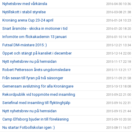
Nyhetsbrev med vårkänsla
2016-04-30 10:36
Nytillskott i stabil styrelse
2016-03-08 21:38
Kronäng arena Cup 23-24 april
2016-01-24 10:23
Snart årsmöte - skicka in motioner i tid
2016-01-20 18:20
Infomöte om flickakademin 13 januari
2016-01-10 14:14
Futsal DM-mästare 2015 :)
2015-12-21 13:34
Öppet och stängt på kansliet i december
2015-12-14 22:00
Nytt nyhetsbrev nu på hemsidan
2015-11-17 22:18
Robert Pettersson årets ungdomsledare
2015-11-13 21:17
Från sexan till fyran på två säsonger
2015-11-09 21:58
Gemensam avslutning för alla Kronängare
2015-10-13 18:08
Rekordpublik vid toppmöte med insamling
2015-09-22 21:00
Seriefinal med insamling till flyktinghjälp
2015-09-16 22:31
Nytt nyhetsbrev nu på hemsidan
2015-09-15 21:44
Camp Elfsborg bjuder in till föreläsning
2015-09-10 20:50
Nu startar Fotbollskolan igen :)
2015-08-11 16:07