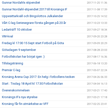
Gunnar Nordahls stipendiet
2017-11-25 11:36
Gunnar Nordahl-stipendiet 2017 till Kronängs IF
2017-11-08 17:39
Uppesittarkväll och Bingolottos Julkalender
2017-10-25 14:52
Vårt C-lag Seriesegrare första gången på 20 år
2017-10-23 13:33
Ledarträff 10 oktober
2017-09-27 18:34
VM-kval
2017-09-20 23:28
Fredag kl 17:00 15 Sept start Fotboll på Göta
2017-09-09 20:29
Götadagen 9 september
2017-08-28 23:03
Fotbollskolan har börjat igen :)
2017-08-17 16:36
Tillslagsträning
2017-06-18 13:20
Premiär C-lag
2017-05-07 22:24
Kronäng Arena Cup 2017: En helg i fotbollens tecken
2017-04-26 06:33
Start : Tisdag 18 April kl 17:30 Fotbollskolan
2017-04-04 16:13
Överenskommelsen
2017-03-21 17:40
Kronängs IFs nya styrelse
2017-03-21 17:18
Kronäng får fin utmärkelse av VFF
2017-02-25 23:41