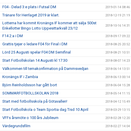
F04 - Delad 3:e plats i Futsal DM
2019-01-14 08:46
Tränare för Herrlaget 2019 är klart.
2018-12-19 21:19
Lotterna har kommit Kronängs IF kommer att sälja 500st
2018-10-16 14:31
Enkellotter Bingo Lotto Uppesittarkväll 23/12
F14 2:a i DM
2018-09-17 09:22
Grattis tjejer o ledare F04 för Final i DM
2018-08-25 20:52
Lörd 25 Augusti spelar F04 DM Semifinal
2018-08-21 10:51
Start Fotbollskolan 14 Augusti kl 17:30
2018-08-07 14:23
Välkommen till temakonfirmation på Dammsvedjan
2018-06-14 13:51
Kronängs IF i Zambia
2018-06-13 00:14
Björn Reinholdsson har gått bort
2018-06-04 15:28
SOMMARFOTBOLLSKOLAN 2018
2018-05-14 11:15
Start med fotbollsskola på Götavallen!
2018-04-12 15:49
Start Fotbollskola o Team Sportia dag Tisd 10 April
2018-03-29 13:15
VFFs årsmöte o 100 års Jubileum
2018-02-28 12:20
Värdegrundsfilm
2018-02-27 14:04