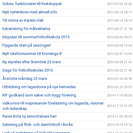
Sökes: funktionärer till Kretsloppet
2015-07-03 22:46
Nytt nyhetsbrev med aktuell info
2015-06-10 18:17
Till minne av Kärstin Häll
2015-06-10 18:10
Extraträning för målvakterna
2015-06-07 21:18
Inbjudan till sommarfotbollsskola 2015
2015-05-06 09:57
Flygande start på säsongen!
2015-05-04 10:53
Nytt telefonnummer till Kronängs IF
2015-03-31 15:04
Ny styrelse efter årsmötet 23 mars
2015-03-24 21:41
Dags för fotbollsskolan 2015
2015-03-22 21:46
Årsmöte måndag 23 mars
2015-01-25 20:38
Utbildning om lagsidorna på nya hemsidan
2015-01-25 20:07
KIF godkänd som säker och trygg förening
2014-11-19 00:03
Välkomna till inspirerande föreläsning om laganda, visioner
2014-11-10 21:29
och ledarskap
Rares Bota ny seniortränare herr
2014-11-05 20:24
Satsning på flick- och damfotboll i Borås
2014-10-19 19:10
Lyckad avslutning på fotbollssäsongen