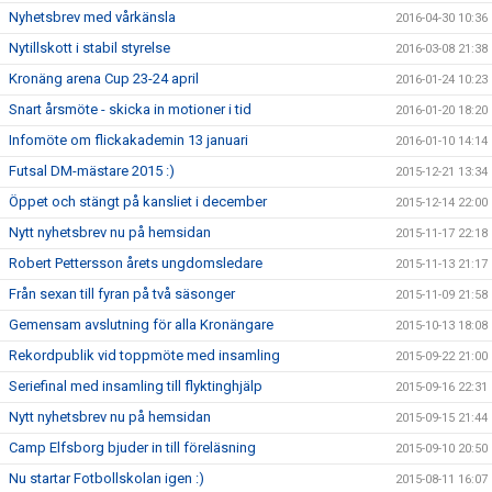
Nyhetsbrev med vårkänsla
2016-04-30 10:36
Nytillskott i stabil styrelse
2016-03-08 21:38
Kronäng arena Cup 23-24 april
2016-01-24 10:23
Snart årsmöte - skicka in motioner i tid
2016-01-20 18:20
Infomöte om flickakademin 13 januari
2016-01-10 14:14
Futsal DM-mästare 2015 :)
2015-12-21 13:34
Öppet och stängt på kansliet i december
2015-12-14 22:00
Nytt nyhetsbrev nu på hemsidan
2015-11-17 22:18
Robert Pettersson årets ungdomsledare
2015-11-13 21:17
Från sexan till fyran på två säsonger
2015-11-09 21:58
Gemensam avslutning för alla Kronängare
2015-10-13 18:08
Rekordpublik vid toppmöte med insamling
2015-09-22 21:00
Seriefinal med insamling till flyktinghjälp
2015-09-16 22:31
Nytt nyhetsbrev nu på hemsidan
2015-09-15 21:44
Camp Elfsborg bjuder in till föreläsning
2015-09-10 20:50
Nu startar Fotbollskolan igen :)
2015-08-11 16:07