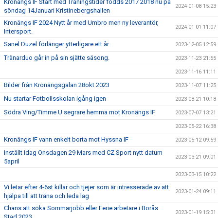
Kronängs IF Start med Träningstider födds 2017 2018 nu på
2024-01-08 15:23
söndag 14Januari Kristinebergshallen
Kronängs IF 2024 Nytt år med Umbro men ny leverantör,
2024-01-01 11:07
Intersport.
Sanel Duzel förlänger ytterligare ett år.
2023-12-05 12:59
Tränarduo går in på sin sjätte säsong.
2023-11-23 21:55
2023-11-16 11:11
Bilder från Kronängsgalan 28okt 2023
2023-11-07 11:25
Nu startar Fotbollsskolan igång igen
2023-08-21 10:18
Södra Ving/Timme U segrare hemma mot Kronängs IF
2023-07-07 13:21
2023-05-22 16:38
Kronängs IF vann enkelt borta mot Hyssna IF
2023-05-12 09:59
Inställt Idag Onsdagen 29 Mars med CZ Sport nytt datum
2023-03-21 09:01
5april
2023-03-15 10:22
Vi letar efter 4-6st killar och tjejer som är intresserade av att
2023-01-24 09:11
hjälpa till att träna och leda lag
Chans att söka Sommarjobb eller Ferie arbetare i Borås
2023-01-19 15:31
Stad 2023