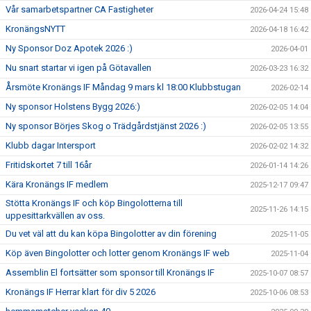
Vår samarbetspartner CA Fastigheter
2026-04-24 15:48
KronängsNYTT
2026-04-18 16:42
Ny Sponsor Doz Apotek 2026 :)
2026-04-01
Nu snart startar vi igen på Götavallen
2026-03-23 16:32
Årsmöte Kronängs IF Måndag 9 mars kl 18:00 Klubbstugan
2026-02-14
Ny sponsor Holstens Bygg 2026:)
2026-02-05 14:04
Ny sponsor Börjes Skog o Trädgårdstjänst 2026 :)
2026-02-05 13:55
Klubb dagar Intersport
2026-02-02 14:32
Fritidskortet 7 till 16år
2026-01-14 14:26
Kära Kronängs IF medlem
2025-12-17 09:47
Stötta Kronängs IF och köp Bingolotterna till
2025-11-26 14:15
uppesittarkvällen av oss.
Du vet väl att du kan köpa Bingolotter av din förening
2025-11-05
Köp även Bingolotter och lotter genom Kronängs IF web
2025-11-04
Assemblin El fortsätter som sponsor till Kronängs IF
2025-10-07 08:57
Kronängs IF Herrar klart för div 5 2026
2025-10-06 08:53