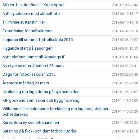
Sökes: funktionärer till Kretsloppet
2015-07-03 22:46
Nytt nyhetsbrev med aktuell info
2015-06-10 18:17
Till minne av Kärstin Häll
2015-06-10 18:10
Extraträning för målvakterna
2015-06-07 21:18
Inbjudan till sommarfotbollsskola 2015
2015-05-06 09:57
Flygande start på säsongen!
2015-05-04 10:53
Nytt telefonnummer till Kronängs IF
2015-03-31 15:04
Ny styrelse efter årsmötet 23 mars
2015-03-24 21:41
Dags för fotbollsskolan 2015
2015-03-22 21:46
Årsmöte måndag 23 mars
2015-01-25 20:38
Utbildning om lagsidorna på nya hemsidan
2015-01-25 20:07
KIF godkänd som säker och trygg förening
2014-11-19 00:03
Välkomna till inspirerande föreläsning om laganda, visioner
2014-11-10 21:29
och ledarskap
Rares Bota ny seniortränare herr
2014-11-05 20:24
Satsning på flick- och damfotboll i Borås
2014-10-19 19:10