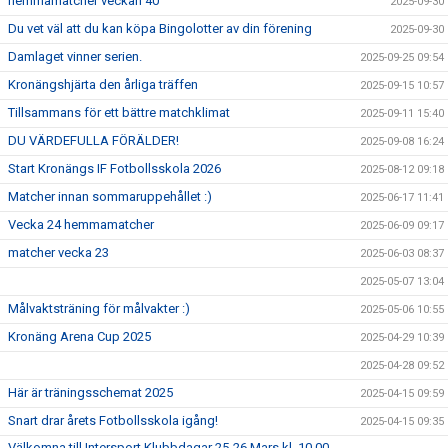
hemmamatcher veckan 40
2025-09-30
Du vet väl att du kan köpa Bingolotter av din förening
2025-09-30
Damlaget vinner serien.
2025-09-25 09:54
Kronängshjärta den årliga träffen
2025-09-15 10:57
Tillsammans för ett bättre matchklimat
2025-09-11 15:40
DU VÄRDEFULLA FÖRÄLDER!
2025-09-08 16:24
Start Kronängs IF Fotbollsskola 2026
2025-08-12 09:18
Matcher innan sommaruppehållet :)
2025-06-17 11:41
Vecka 24 hemmamatcher
2025-06-09 09:17
matcher vecka 23
2025-06-03 08:37
2025-05-07 13:04
Målvaktsträning för målvakter :)
2025-05-06 10:55
Kronäng Arena Cup 2025
2025-04-29 10:39
2025-04-28 09:52
Här är träningsschemat 2025
2025-04-15 09:59
Snart drar årets Fotbollsskola igång!
2025-04-15 09:35
Välkomna till Intersport Klubbdagar 25-26 Mars kl. 10.00-