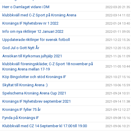
Herr o Damlaget vidare i DM
2022-03-20 21:35
klubbkväll med C-Z Sport på Kronäng Arena
2022-03-14 11:02
Kronängs IF Nyhetsbrev nr 1 2022
2022-01-24 13:40
Info om nya riktlinjer 12 Januari 2022
2022-01-11 09:05
Uppdaterade riktlinjer för svensk fotboll
2021-12-22 15:26
God Jul o Gott Nytt År
2021-12-20 15:25
Ansökan till Kyrkornas julhjälp 2021
2021-11-26 11:09
klubbkväll föreningskläder, C-Z Sport 18 november på
2021-11-05 10:44
Kronäng Arena mellan 17-19
Köp Bingolotter och stöd Kronängs IF
2021-10-27 15:16
Skyltat till Kronäng Arena :)
2021-10-06 15:59
Spelschema Kronäng Arena Cup 2021
2021-09-24 10:51
Kronängs IF Nyhetsbrev september 2021
2021-09-14 11:38
Kronängs IF fyller 75 år
2021-09-12 12:27
Fynda på Kronängs IF
2021-09-08 15:16
Klubbkväll med CZ 14 September kl 17.00 till 19.00
2021-09-06 10:21