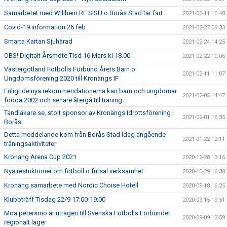
Samarbetet med Willhem RF SISU o Borås Stad tar fart
2021-03-11 10:48
Covid-19 information 26 feb
2021-02-27 09:33
Smarta Kartan Sjuhärad
2021-02-24 14:25
OBS! Digitalt Årsmöte Tisd 16 Mars kl 18.00
2021-02-22 10:06
Västergötland Fotbolls Förbund Årets Barn o
2021-02-11 11:07
Ungdomsförening 2020 till Kronängs IF
Enligt de nya rekommendationerna kan barn och ungdomar
2021-02-05 14:47
födda 2002 och senare återgå till träning
Tandläkare.se, stolt sponsor av Kronängs Idrottsförening i
2021-02-01 16:35
Borås
Detta meddelande kom från Borås Stad idag angående
2021-01-22 12:11
träningsaktiviteter
Kronäng Arena Cup 2021
2020-12-28 13:16
Nya restriktioner om fotboll o futsal verksamhet
2020-10-29 16:38
Kronäng samarbete med Nordic Choise Hotell
2020-09-18 16:25
Klubbträff Tisdag 22/9 17:00-19:00
2020-09-15 19:51
Moa petersmo är uttagen till Svenska Fotbolls Förbundet
2020-09-09 13:59
regionalt läger