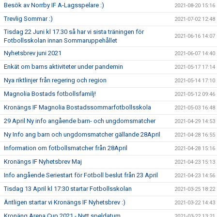
Besök av Norrby IF A-Lagsspelare :)
2021-08-20 15:16
Trevlig Sommar :)
2021-07-02 12:48
Tisdag 22 Juni kl 17.30 så har vi sista träningen för
2021-06-16 14:07
Fotbollsskolan innan Sommaruppehållet
Nyhetsbrev juni 2021
2021-06-07 14:40
Enkät om barns aktiviteter under pandemin
2021-05-17 17:14
Nya riktlinjer från regering och region
2021-05-14 17:10
Magnolia Bostads fotbollsfamilj!
2021-05-12 09:46
Kronängs IF Magnolia Bostadssommarfotbollsskola
2021-05-03 16:48
29 April Ny info angående barn- och ungdomsmatcher
2021-04-29 14:53
Ny Info ang barn och ungdomsmatcher gällande 28April
2021-04-28 16:55
Information om fotbollsmatcher från 28April
2021-04-28 15:16
Kronängs IF Nyhetsbrev Maj
2021-04-23 15:13
Info angående Seriestart för Fotboll beslut från 23 April
2021-04-23 14:56
Tisdag 13 April kl 17:30 startar Fotbollsskolan
2021-03-25 18:22
Äntligen startar vi Kronängs IF Nyhetsbrev :)
2021-03-22 14:43
Kronäng Arena Cup 2021 - Nytt speldatum
2021-03-22 13:21