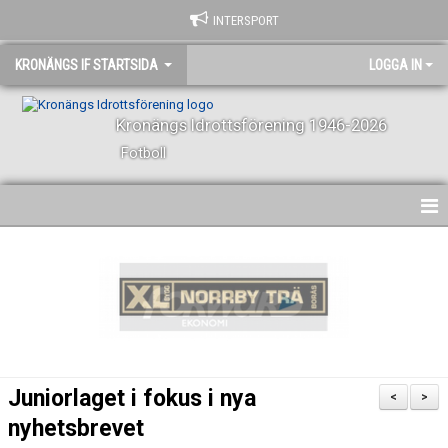
INTERSPORT
KRONÄNGS IF STARTSIDA
LOGGA IN
Kronängs Idrottsförening 1946-2026
Fotboll
HEM
NYHETER
KONTAKT
KALENDER
Juniorlaget i fokus i nya
<
>
VÅRA LAG OCH LEDARE
nyhetsbrevet