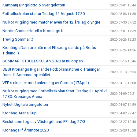
Kampanj Bingolotto o Sverigelotten
2020-09-01 15:44
Fotbollsskolan startar Tisdag 11 Augusti 17.30
2020-08-06 11:38
Nu kör vi igång med matcher även för 12 års lag o yngre
2020-07-30 07:52
Nordic Choise Hotell o Kronängs if
2020-07-01 17:39
Trevlig Sommar :)
2020-06-26 13:23
Kronängs Dam premiär mot Elfsborg sänds på Borås
2020-06-24 14:36
Tidning :)
SOMMARFOTBOLLSKOLAN 2020 är nu öppen
2020-05-15 10:46
OBS! Kronängs IF gällande Fotbollsmatcher o Träningar
2020-05-13 08:54
fram till Sommaruppehållet
VFF:s riktlinjer med anledning av Corona (17April)
2020-04-17 12:08
Nu kör vi igång med Fotbollsskolan Start: Tisdag 21 April kl
2020-04-09 09:21
17:30: Kronängs Arena
Nyhet! Digitala bingolotter
2020-04-07 14:59
Kronäng Arena Cup
2020-04-02 22:47
Beslut som togs av Västergötland FF idag 27/3
2020-03-27 12:48
Kronängs if Årsmöte 2020
2020-02-28 13:28