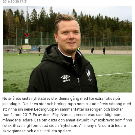
2016-10-30 17:31
OM KLUBBEN
KANSLI, STYRELSE OCH SEKTIONER
MATCHER OCH RESULTAT
TRÄNINGSSCHEMA
DOKUMENT
TRÄNINGSKLÄDER O SPORTLEVERANTÖR
SAMARBETSPARTNERS
KIF PÅ FACEBOOK
Nu är årets sista nyhetsbrev ute, denna gång med lite extra fokus på
juniorlaget. Det är en stor och brokig trupp som slutade årets säsong med
BLI MEDLEM I KRONÄNGS IF
att vinna sin serie! Ledargruppen sammanfattar säsongen och blickar
framåt mot 2017. En av dem, Filip Nyman, presenteras samtidigt som
månadens ledare. Läs om detta och annat aktuellt i nyhetsbrevet som finns
i utskriftsvänligt format på sidan "nyhetsbrev" i menyn. Ni som är ledare -
skriv gärna ut och dela ut till era spelare.