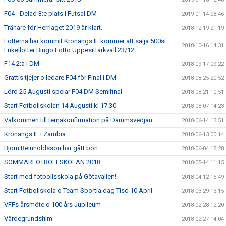
F04 - Delad 3:e plats i Futsal DM
2019-01-14 08:46
Tränare för Herrlaget 2019 är klart.
2018-12-19 21:19
Lotterna har kommit Kronängs IF kommer att sälja 500st
2018-10-16 14:31
Enkellotter Bingo Lotto Uppesittarkväll 23/12
F14 2:a i DM
2018-09-17 09:22
Grattis tjejer o ledare F04 för Final i DM
2018-08-25 20:52
Lörd 25 Augusti spelar F04 DM Semifinal
2018-08-21 10:51
Start Fotbollskolan 14 Augusti kl 17:30
2018-08-07 14:23
Välkommen till temakonfirmation på Dammsvedjan
2018-06-14 13:51
Kronängs IF i Zambia
2018-06-13 00:14
Björn Reinholdsson har gått bort
2018-06-04 15:28
SOMMARFOTBOLLSKOLAN 2018
2018-05-14 11:15
Start med fotbollsskola på Götavallen!
2018-04-12 15:49
Start Fotbollskola o Team Sportia dag Tisd 10 April
2018-03-29 13:15
VFFs årsmöte o 100 års Jubileum
2018-02-28 12:20
Värdegrundsfilm
2018-02-27 14:04