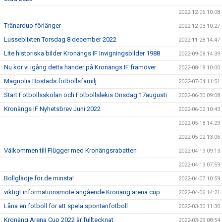
2022-12-06 10:08
Tränarduo förlänger
2022-12-03 10:27
Lusseblixten Torsdag 8 december 2022
2022-11-28 14:47
Lite historiska bilder Kronängs IF Invigningsbilder 1988
2022-09-08 14:39
Nu kör vi igång detta händer på Kronängs IF framöver
2022-08-18 10:00
Magnolia Bostads fotbollsfamilj
2022-07-04 11:51
Start Fotbollsskolan och Fotbollslekis Onsdag 17augusti
2022-06-30 09:08
Kronängs IF Nyhetsbrev Juni 2022
2022-06-02 10:43
2022-05-18 14:29
2022-05-02 13:06
Välkommen till Flügger med Kronängsrabatten
2022-04-19 09:13
2022-04-13 07:59
Bollglädje för de minsta!
2022-04-07 10:59
viktigt informationsmöte angående Kronäng arena cup
2022-04-06 14:21
Låna en fotboll för att spela spontanfotboll
2022-03-30 11:30
Kronäng Arena Cup 2022 är fulltecknat
2022-03-29 08:54