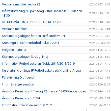
Veckans matcher vecka 22
2024-05-27 16:54
målvaktsträning Nu på tisdag 21maj mellan kl. 17.30 och
2024-05-15 10:35
18.30
KLUBBKVÄLL INTERSPORT 14/5 KL.17-20
2024-05-13 10:07
Veckans matcher
2024-05-06 17:04
Kristinebergsdagen firades i strålande väder.
2024-05-04 12:55
Kronängs IF Sommarfotbollsskola 2024
2024-05-03 09:27
Helgens matcher
2024-04-26 12:12
Kristinebergsdagen lördag 4maj
2024-04-25 15:50
Information Fotbollsskolan födda 2017/2018/2019
2024-04-24 14:12
Nu startar Kronängs IF Fotbollsskola på Kronäng Arena
2024-04-08 14:41
Föreläsning Olof Lundh
2024-02-22 14:02
Info från styrelsemötet.
2024-02-20 22:39
Årsmöte Kronängs IF Tisdag 12 mars kl 18:00 Klubbstugan
2024-02-16 14:42
Årsmöte Kronängs IF 2024
2024-01-25 12:57
Information från styrelsemötet 23/1
2024-01-24 08:13