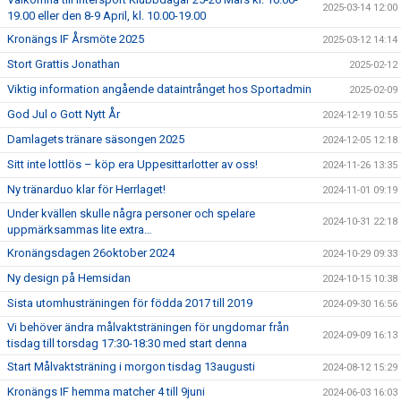
2025-03-14 12:00
19.00 eller den 8-9 April, kl. 10.00-19.00
Kronängs IF Årsmöte 2025
2025-03-12 14:14
Stort Grattis Jonathan
2025-02-12
Viktig information angående dataintrånget hos Sportadmin
2025-02-09
God Jul o Gott Nytt År
2024-12-19 10:55
Damlagets tränare säsongen 2025
2024-12-05 12:18
Sitt inte lottlös – köp era Uppesittarlotter av oss!
2024-11-26 13:35
Ny tränarduo klar för Herrlaget!
2024-11-01 09:19
Under kvällen skulle några personer och spelare
2024-10-31 22:18
uppmärksammas lite extra…
Kronängsdagen 26oktober 2024
2024-10-29 09:33
Ny design på Hemsidan
2024-10-15 10:38
Sista utomhusträningen för födda 2017 till 2019
2024-09-30 16:56
Vi behöver ändra målvaktsträningen för ungdomar från
2024-09-09 16:13
tisdag till torsdag 17:30-18:30 med start denna
Start Målvaktsträning i morgon tisdag 13augusti
2024-08-12 15:29
Kronängs IF hemma matcher 4 till 9juni
2024-06-03 16:03