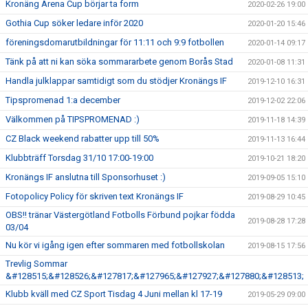
Kronäng Arena Cup börjar ta form
2020-02-26 19:00
Gothia Cup söker ledare inför 2020
2020-01-20 15:46
föreningsdomarutbildningar för 11:11 och 9:9 fotbollen
2020-01-14 09:17
Tänk på att ni kan söka sommararbete genom Borås Stad
2020-01-08 11:31
Handla julklappar samtidigt som du stödjer Kronängs IF
2019-12-10 16:31
Tipspromenad 1:a december
2019-12-02 22:06
Välkommen på TIPSPROMENAD :)
2019-11-18 14:39
CZ Black weekend rabatter upp till 50%
2019-11-13 16:44
Klubbträff Torsdag 31/10 17:00-19:00
2019-10-21 18:20
Kronängs IF anslutna till Sponsorhuset :)
2019-09-05 15:10
Fotopolicy Policy för skriven text Kronängs IF
2019-08-29 10:45
OBS!! tränar Västergötland Fotbolls Förbund pojkar födda
2019-08-28 17:28
03/04
Nu kör vi igång igen efter sommaren med fotbollskolan
2019-08-15 17:56
Trevlig Sommar
&#128515;&#128526;&#127817;&#127965;&#127927;&#127880;&#128513;
Klubb kväll med CZ Sport Tisdag 4 Juni mellan kl 17-19
2019-05-29 09:00