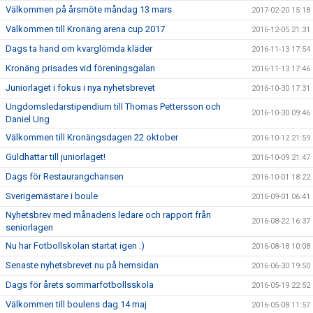
Välkommen på årsmöte måndag 13 mars
2017-02-20 15:18
Välkommen till Kronäng arena cup 2017
2016-12-05 21:31
Dags ta hand om kvarglömda kläder
2016-11-13 17:54
Kronäng prisades vid föreningsgalan
2016-11-13 17:46
Juniorlaget i fokus i nya nyhetsbrevet
2016-10-30 17:31
Ungdomsledarstipendium till Thomas Pettersson och
2016-10-30 09:46
Daniel Ung
Välkommen till Kronängsdagen 22 oktober
2016-10-12 21:59
Guldhattar till juniorlaget!
2016-10-09 21:47
Dags för Restaurangchansen
2016-10-01 18:22
Sverigemästare i boule
2016-09-01 06:41
Nyhetsbrev med månadens ledare och rapport från
2016-08-22 16:37
seniorlagen
Nu har Fotbollskolan startat igen :)
2016-08-18 10:08
Senaste nyhetsbrevet nu på hemsidan
2016-06-30 19:50
Dags för årets sommarfotbollsskola
2016-05-19 22:52
Välkommen till boulens dag 14 maj
2016-05-08 11:57