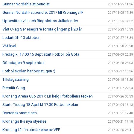
Gunnar Nordahls stipendiet
2017-11-25 11:36
Gunnar Nordahl-stipendiet 2017 till Kronängs IF
2017-11-08 17:39
Uppesittarkväll och Bingolottos Julkalender
2017-10-25 14:52
Vårt C-lag Seriesegrare första gången på 20 år
2017-10-23 13:33
Ledarträff 10 oktober
2017-09-27 18:34
VM-kval
2017-09-20 23:28
Fredag kl 17:00 15 Sept start Fotboll på Göta
2017-09-09 20:29
Götadagen 9 september
2017-08-28 23:03
Fotbollskolan har börjat igen :)
2017-08-17 16:36
Tillslagsträning
2017-06-18 13:20
Premiär C-lag
2017-05-07 22:24
Kronäng Arena Cup 2017: En helg i fotbollens tecken
2017-04-26 06:33
Start : Tisdag 18 April kl 17:30 Fotbollskolan
2017-04-04 16:13
Överenskommelsen
2017-03-21 17:40
Kronängs IFs nya styrelse
2017-03-21 17:18
Kronäng får fin utmärkelse av VFF
2017-02-25 23:41