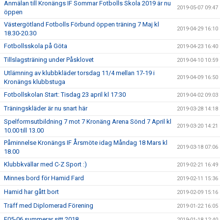
Anmälan till Kronängs IF Sommar Fotbolls Skola 2019 är nu
2019-05-07 09:47
öppen
Västergötland Fotbolls Förbund öppen träning 7 Maj kl
2019-04-29 16:10
18.30-20.30
Fotbollsskola på Göta
2019-04-23 16:40
Tillslagsträning under Påsklovet
2019-04-10 10:59
Utlämning av klubbkläder torsdag 11/4 mellan 17-19 i
2019-04-09 16:50
Kronängs klubbstuga
Fotbollskolan Start: Tisdag 23 april kl 17:30
2019-04-02 09:03
Träningskläder är nu snart här
2019-03-28 14:18
Spelformsutbildning 7 mot 7 Kronäng Arena Sönd 7 April kl
2019-03-20 14:21
10.00 till 13.00
Påminnelse Kronängs IF Årsmöte idag Måndag 18 Mars kl
2019-03-18 07:06
18.00
Klubbkvällar med C-Z Sport :)
2019-02-21 16:49
Minnes bord för Hamid Fard
2019-02-11 15:36
Hamid har gått bort
2019-02-09 15:16
Träff med Diplomerad Förening
2019-01-22 16:05
F05-06 summerar sitt 2018
2019-01-18 12:40