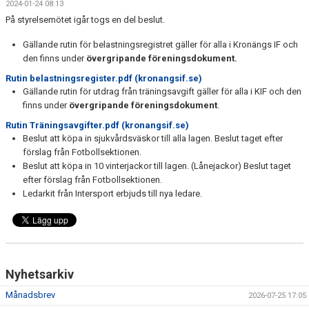
2024-01-24 08:13
OM KLUBBEN
På styrelsemötet igår togs en del beslut.
KANSLI, STYRELSE OCH SEKTIONER
Gällande rutin för belastningsregistret gäller för alla i Kronängs IF och
den finns under
övergripande föreningsdokument.
MATCHER OCH RESULTAT
Rutin belastningsregister.pdf (kronangsif.se)
Gällande rutin för utdrag från träningsavgift gäller för alla i KIF och den
TRÄNINGSSCHEMA
finns under
övergripande föreningsdokument
.
Rutin Träningsavgifter.pdf (kronangsif.se)
DOKUMENT
Beslut att köpa in sjukvårdsväskor till alla lagen. Beslut taget efter
förslag från Fotbollsektionen.
TRÄNINGSKLÄDER O SPORTLEVERANTÖR
Beslut att köpa in 10 vinterjackor till lagen. (Lånejackor) Beslut taget
efter förslag från Fotbollsektionen.
SAMARBETSPARTNERS
Ledarkit från Intersport erbjuds till nya ledare.
KIF PÅ FACEBOOK
BLI MEDLEM I KRONÄNGS IF
Nyhetsarkiv
Månadsbrev
2026-07-25 17:05