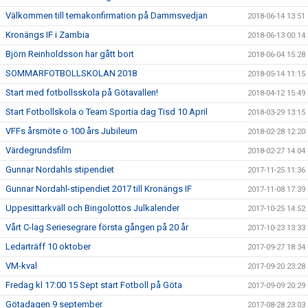
Välkommen till temakonfirmation på Dammsvedjan
2018-06-14 13:51
Kronängs IF i Zambia
2018-06-13 00:14
Björn Reinholdsson har gått bort
2018-06-04 15:28
SOMMARFOTBOLLSKOLAN 2018
2018-05-14 11:15
Start med fotbollsskola på Götavallen!
2018-04-12 15:49
Start Fotbollskola o Team Sportia dag Tisd 10 April
2018-03-29 13:15
VFFs årsmöte o 100 års Jubileum
2018-02-28 12:20
Värdegrundsfilm
2018-02-27 14:04
Gunnar Nordahls stipendiet
2017-11-25 11:36
Gunnar Nordahl-stipendiet 2017 till Kronängs IF
2017-11-08 17:39
Uppesittarkväll och Bingolottos Julkalender
2017-10-25 14:52
Vårt C-lag Seriesegrare första gången på 20 år
2017-10-23 13:33
Ledarträff 10 oktober
2017-09-27 18:34
VM-kval
2017-09-20 23:28
Fredag kl 17:00 15 Sept start Fotboll på Göta
2017-09-09 20:29
Götadagen 9 september
2017-08-28 23:03