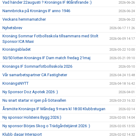
Vad händer 22augusti ? Kronängs IF 80årsfirande :)
2026-06-26
Namnbricka på Kronängs IF anno 1946
2026-06-24
Veckans hemmamatcher
2026-06-22
Nyhetsbrev
2026-06-17 11:26
Kronäng Sommar Fotbollsskola tillsammans med Stolt
2026-06-09 14:17
Sponsor ICA Maxi
Kronängsbladet
2026-05-22 10:00
50/50 lotten Kronängs IF Dam match fredag 21maj
2026-05-21 09:10
Kronängs IF Sommarfotbollsskola 2026
2026-05-10
Vår samarbetspartner CA Fastigheter
2026-04-24 15:48
KronängsNYTT
2026-04-18 16:42
Ny Sponsor Doz Apotek 2026 :)
2026-04-01
Nu snart startar vi igen på Götavallen
2026-03-23 16:32
Årsmöte Kronängs IF Måndag 9 mars kl 18:00 Klubbstugan
2026-02-14
Ny sponsor Holstens Bygg 2026:)
2026-02-05 14:04
Ny sponsor Börjes Skog o Trädgårdstjänst 2026 :)
2026-02-05 13:55
Klubb dagar Intersport
2026-02-02 14:32