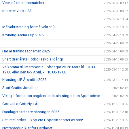
Vecka 24 hemmamatcher
2025-06-09 09:17
matcher vecka 23
2025-06-03 08:37
2025-05-07 13:04
Målvaktsträning för målvakter :)
2025-05-06 10:55
Kronäng Arena Cup 2025
2025-04-29 10:39
2025-04-28 09:52
Här är träningsschemat 2025
2025-04-15 09:59
Snart drar årets Fotbollsskola igång!
2025-04-15 09:35
Välkomna till Intersport Klubbdagar 25-26 Mars kl. 10.00-
2025-03-14 12:00
19.00 eller den 8-9 April, kl. 10.00-19.00
Kronängs IF Årsmöte 2025
2025-03-12 14:14
Stort Grattis Jonathan
2025-02-12
Viktig information angående dataintrånget hos Sportadmin
2025-02-09
God Jul o Gott Nytt År
2024-12-19 10:55
Damlagets tränare säsongen 2025
2024-12-05 12:18
Sitt inte lottlös – köp era Uppesittarlotter av oss!
2024-11-26 13:35
Ny tränarduo klar för Herrlaget!
2024-11-01 09:19