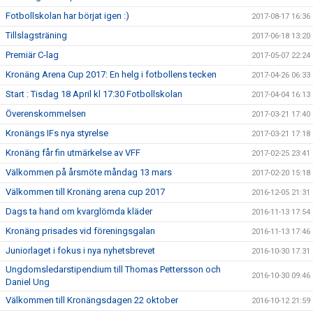
Fotbollskolan har börjat igen :)
2017-08-17 16:36
Tillslagsträning
2017-06-18 13:20
Premiär C-lag
2017-05-07 22:24
Kronäng Arena Cup 2017: En helg i fotbollens tecken
2017-04-26 06:33
Start : Tisdag 18 April kl 17:30 Fotbollskolan
2017-04-04 16:13
Överenskommelsen
2017-03-21 17:40
Kronängs IFs nya styrelse
2017-03-21 17:18
Kronäng får fin utmärkelse av VFF
2017-02-25 23:41
Välkommen på årsmöte måndag 13 mars
2017-02-20 15:18
Välkommen till Kronäng arena cup 2017
2016-12-05 21:31
Dags ta hand om kvarglömda kläder
2016-11-13 17:54
Kronäng prisades vid föreningsgalan
2016-11-13 17:46
Juniorlaget i fokus i nya nyhetsbrevet
2016-10-30 17:31
Ungdomsledarstipendium till Thomas Pettersson och
2016-10-30 09:46
Daniel Ung
Välkommen till Kronängsdagen 22 oktober
2016-10-12 21:59