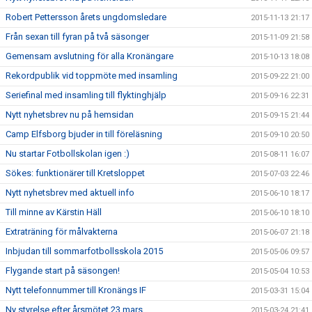
Robert Pettersson årets ungdomsledare
2015-11-13 21:17
Från sexan till fyran på två säsonger
2015-11-09 21:58
Gemensam avslutning för alla Kronängare
2015-10-13 18:08
Rekordpublik vid toppmöte med insamling
2015-09-22 21:00
Seriefinal med insamling till flyktinghjälp
2015-09-16 22:31
Nytt nyhetsbrev nu på hemsidan
2015-09-15 21:44
Camp Elfsborg bjuder in till föreläsning
2015-09-10 20:50
Nu startar Fotbollskolan igen :)
2015-08-11 16:07
Sökes: funktionärer till Kretsloppet
2015-07-03 22:46
Nytt nyhetsbrev med aktuell info
2015-06-10 18:17
Till minne av Kärstin Häll
2015-06-10 18:10
Extraträning för målvakterna
2015-06-07 21:18
Inbjudan till sommarfotbollsskola 2015
2015-05-06 09:57
Flygande start på säsongen!
2015-05-04 10:53
Nytt telefonnummer till Kronängs IF
2015-03-31 15:04
Ny styrelse efter årsmötet 23 mars
2015-03-24 21:41