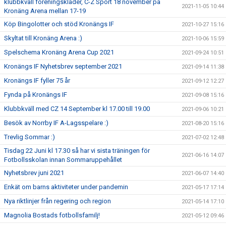
klubbkväll föreningskläder, C-Z Sport 18 november på
2021-11-05 10:44
Kronäng Arena mellan 17-19
Köp Bingolotter och stöd Kronängs IF
2021-10-27 15:16
Skyltat till Kronäng Arena :)
2021-10-06 15:59
Spelschema Kronäng Arena Cup 2021
2021-09-24 10:51
Kronängs IF Nyhetsbrev september 2021
2021-09-14 11:38
Kronängs IF fyller 75 år
2021-09-12 12:27
Fynda på Kronängs IF
2021-09-08 15:16
Klubbkväll med CZ 14 September kl 17.00 till 19.00
2021-09-06 10:21
Besök av Norrby IF A-Lagsspelare :)
2021-08-20 15:16
Trevlig Sommar :)
2021-07-02 12:48
Tisdag 22 Juni kl 17.30 så har vi sista träningen för
2021-06-16 14:07
Fotbollsskolan innan Sommaruppehållet
Nyhetsbrev juni 2021
2021-06-07 14:40
Enkät om barns aktiviteter under pandemin
2021-05-17 17:14
Nya riktlinjer från regering och region
2021-05-14 17:10
Magnolia Bostads fotbollsfamilj!
2021-05-12 09:46