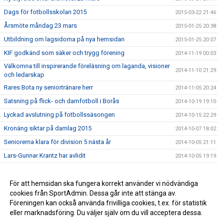
Dags för fotbollsskolan 2015
2015-03-22 21:46
Årsmöte måndag 23 mars
2015-01-25 20:38
Utbildning om lagsidorna på nya hemsidan
2015-01-25 20:07
KIF godkänd som säker och trygg förening
2014-11-19 00:03
Välkomna till inspirerande föreläsning om laganda, visioner
2014-11-10 21:29
och ledarskap
Rares Bota ny seniortränare herr
2014-11-05 20:24
Satsning på flick- och damfotboll i Borås
2014-10-19 19:10
Lyckad avslutning på fotbollssäsongen
2014-10-15 22:29
Kronäng siktar på damlag 2015
2014-10-07 18:02
Seniorerna klara för division 5 nästa år
2014-10-05 21:11
Lars-Gunnar Krantz har avlidit
2014-10-05 19:19
Dags för årets sommarfotbollsskola
2014-06-05 09:56
Sammandrag för F8 och P8 1 juni
För att hemsidan ska fungera korrekt använder vi nödvändiga
2014-05-20 09:55
cookies från SportAdmin. Dessa går inte att stänga av.
Kronängs IF P:02 vs IF Elfsborg Svart 140518
2014-05-19 09:56
Föreningen kan också använda frivilliga cookies, t.ex. för statistik
eller marknadsföring. Du väljer själv om du vill acceptera dessa.