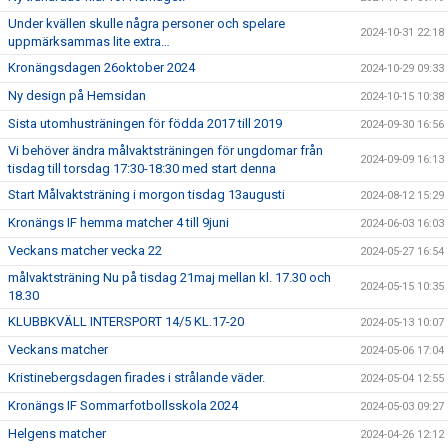
Under kvällen skulle några personer och spelare
2024-10-31 22:18
uppmärksammas lite extra…
Kronängsdagen 26oktober 2024
2024-10-29 09:33
Ny design på Hemsidan
2024-10-15 10:38
Sista utomhusträningen för födda 2017 till 2019
2024-09-30 16:56
Vi behöver ändra målvaktsträningen för ungdomar från
2024-09-09 16:13
tisdag till torsdag 17:30-18:30 med start denna
Start Målvaktsträning i morgon tisdag 13augusti
2024-08-12 15:29
Kronängs IF hemma matcher 4 till 9juni
2024-06-03 16:03
Veckans matcher vecka 22
2024-05-27 16:54
målvaktsträning Nu på tisdag 21maj mellan kl. 17.30 och
2024-05-15 10:35
18.30
KLUBBKVÄLL INTERSPORT 14/5 KL.17-20
2024-05-13 10:07
Veckans matcher
2024-05-06 17:04
Kristinebergsdagen firades i strålande väder.
2024-05-04 12:55
Kronängs IF Sommarfotbollsskola 2024
2024-05-03 09:27
Helgens matcher
2024-04-26 12:12