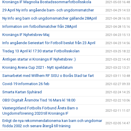
Kronängs IF Magnolia Bostadssommarfotbollsskola
2021-05-03 16:48
29 April Ny info angående barn- och ungdomsmatcher
2021-04-29 14:53
Ny Info ang barn och ungdomsmatcher gällande 28April
2021-04-28 16:55
Information om fotbollsmatcher från 28April
2021-04-28 15:16
Kronängs IF Nyhetsbrev Maj
2021-04-23 15:13
Info angående Seriestart för Fotboll beslut från 23 April
2021-04-23 14:56
Tisdag 13 April kl 17:30 startar Fotbollsskolan
2021-03-25 18:22
Äntligen startar vi Kronängs IF Nyhetsbrev :)
2021-03-22 14:43
Kronäng Arena Cup 2021 - Nytt speldatum
2021-03-22 13:21
Samarbetet med Willhem RF SISU o Borås Stad tar fart
2021-03-11 10:48
Covid-19 information 26 feb
2021-02-27 09:33
Smarta Kartan Sjuhärad
2021-02-24 14:25
OBS! Digitalt Årsmöte Tisd 16 Mars kl 18.00
2021-02-22 10:06
Västergötland Fotbolls Förbund Årets Barn o
2021-02-11 11:07
Ungdomsförening 2020 till Kronängs IF
Enligt de nya rekommendationerna kan barn och ungdomar
2021-02-05 14:47
födda 2002 och senare återgå till träning