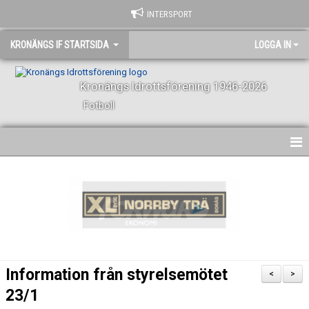
INTERSPORT
KRONÄNGS IF STARTSIDA
LOGGA IN
Kronängs Idrottsförening 1946-2026
Fotboll
HEM
NYHETER
KONTAKT
KALENDER
Information från styrelsemötet
<
>
VÅRA LAG OCH LEDARE
23/1