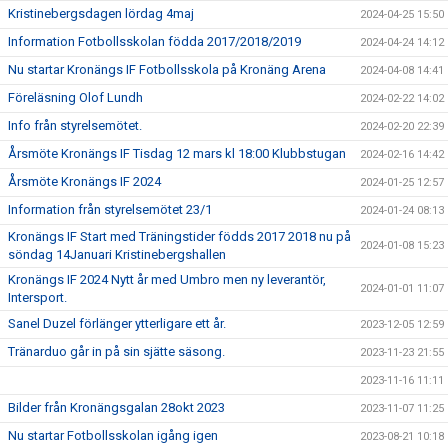
Kristinebergsdagen lördag 4maj
2024-04-25 15:50
Information Fotbollsskolan födda 2017/2018/2019
2024-04-24 14:12
Nu startar Kronängs IF Fotbollsskola på Kronäng Arena
2024-04-08 14:41
Föreläsning Olof Lundh
2024-02-22 14:02
Info från styrelsemötet.
2024-02-20 22:39
Årsmöte Kronängs IF Tisdag 12 mars kl 18:00 Klubbstugan
2024-02-16 14:42
Årsmöte Kronängs IF 2024
2024-01-25 12:57
Information från styrelsemötet 23/1
2024-01-24 08:13
Kronängs IF Start med Träningstider födds 2017 2018 nu på
2024-01-08 15:23
söndag 14Januari Kristinebergshallen
Kronängs IF 2024 Nytt år med Umbro men ny leverantör,
2024-01-01 11:07
Intersport.
Sanel Duzel förlänger ytterligare ett år.
2023-12-05 12:59
Tränarduo går in på sin sjätte säsong.
2023-11-23 21:55
2023-11-16 11:11
Bilder från Kronängsgalan 28okt 2023
2023-11-07 11:25
Nu startar Fotbollsskolan igång igen
2023-08-21 10:18