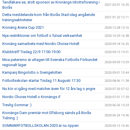
Tandläkare.se, stolt sponsor av Kronängs Idrottsförening i
2021-02-01 16:35
Borås
Detta meddelande kom från Borås Stad idag angående
2021-01-22 12:11
träningsaktiviteter
Kronäng Arena Cup 2021
2020-12-28 13:16
Nya restriktioner om fotboll o futsal verksamhet
2020-10-29 16:38
Kronäng samarbete med Nordic Choise Hotell
2020-09-18 16:25
Klubbträff Tisdag 22/9 17:00-19:00
2020-09-15 19:51
Moa petersmo är uttagen till Svenska Fotbolls Förbundet
2020-09-09 13:59
regionalt läger
Kampanj Bingolotto o Sverigelotten
2020-09-01 15:44
Fotbollsskolan startar Tisdag 11 Augusti 17.30
2020-08-06 11:38
Nu kör vi igång med matcher även för 12 års lag o yngre
2020-07-30 07:52
Nordic Choise Hotell o Kronängs if
2020-07-01 17:39
Trevlig Sommar :)
2020-06-26 13:23
Kronängs Dam premiär mot Elfsborg sänds på Borås
2020-06-24 14:36
Tidning :)
SOMMARFOTBOLLSKOLAN 2020 är nu öppen
2020-05-15 10:46