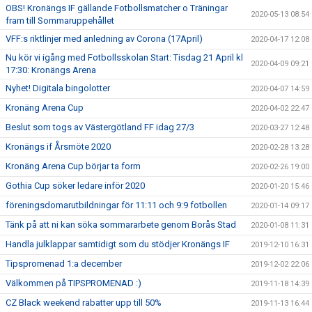
OBS! Kronängs IF gällande Fotbollsmatcher o Träningar
2020-05-13 08:54
fram till Sommaruppehållet
VFF:s riktlinjer med anledning av Corona (17April)
2020-04-17 12:08
Nu kör vi igång med Fotbollsskolan Start: Tisdag 21 April kl
2020-04-09 09:21
17:30: Kronängs Arena
Nyhet! Digitala bingolotter
2020-04-07 14:59
Kronäng Arena Cup
2020-04-02 22:47
Beslut som togs av Västergötland FF idag 27/3
2020-03-27 12:48
Kronängs if Årsmöte 2020
2020-02-28 13:28
Kronäng Arena Cup börjar ta form
2020-02-26 19:00
Gothia Cup söker ledare inför 2020
2020-01-20 15:46
föreningsdomarutbildningar för 11:11 och 9:9 fotbollen
2020-01-14 09:17
Tänk på att ni kan söka sommararbete genom Borås Stad
2020-01-08 11:31
Handla julklappar samtidigt som du stödjer Kronängs IF
2019-12-10 16:31
Tipspromenad 1:a december
2019-12-02 22:06
Välkommen på TIPSPROMENAD :)
2019-11-18 14:39
CZ Black weekend rabatter upp till 50%
2019-11-13 16:44