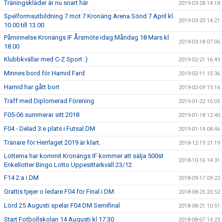
Träningskläder är nu snart här
2019-03-28 14:18
Spelformsutbildning 7 mot 7 Kronäng Arena Sönd 7 April kl
2019-03-20 14:21
10.00 till 13.00
Påminnelse Kronängs IF Årsmöte idag Måndag 18 Mars kl
2019-03-18 07:06
18.00
Klubbkvällar med C-Z Sport :)
2019-02-21 16:49
Minnes bord för Hamid Fard
2019-02-11 15:36
Hamid har gått bort
2019-02-09 15:16
Träff med Diplomerad Förening
2019-01-22 16:05
F05-06 summerar sitt 2018
2019-01-18 12:40
F04 - Delad 3:e plats i Futsal DM
2019-01-14 08:46
Tränare för Herrlaget 2019 är klart.
2018-12-19 21:19
Lotterna har kommit Kronängs IF kommer att sälja 500st
2018-10-16 14:31
Enkellotter Bingo Lotto Uppesittarkväll 23/12
F14 2:a i DM
2018-09-17 09:22
Grattis tjejer o ledare F04 för Final i DM
2018-08-25 20:52
Lörd 25 Augusti spelar F04 DM Semifinal
2018-08-21 10:51
Start Fotbollskolan 14 Augusti kl 17:30
2018-08-07 14:23