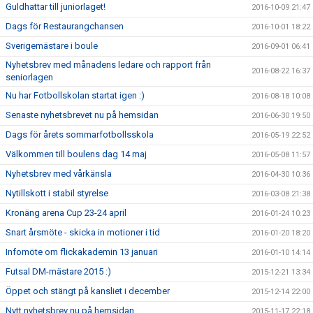
Guldhattar till juniorlaget!
2016-10-09 21:47
Dags för Restaurangchansen
2016-10-01 18:22
Sverigemästare i boule
2016-09-01 06:41
Nyhetsbrev med månadens ledare och rapport från
2016-08-22 16:37
seniorlagen
Nu har Fotbollskolan startat igen :)
2016-08-18 10:08
Senaste nyhetsbrevet nu på hemsidan
2016-06-30 19:50
Dags för årets sommarfotbollsskola
2016-05-19 22:52
Välkommen till boulens dag 14 maj
2016-05-08 11:57
Nyhetsbrev med vårkänsla
2016-04-30 10:36
Nytillskott i stabil styrelse
2016-03-08 21:38
Kronäng arena Cup 23-24 april
2016-01-24 10:23
Snart årsmöte - skicka in motioner i tid
2016-01-20 18:20
Infomöte om flickakademin 13 januari
2016-01-10 14:14
Futsal DM-mästare 2015 :)
2015-12-21 13:34
Öppet och stängt på kansliet i december
2015-12-14 22:00
Nytt nyhetsbrev nu på hemsidan
2015-11-17 22:18