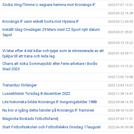
Södra Ving/Timme U segrare hemma mot Kronängs IF
2023-07-07 13:21
2023-05-22 16:38
Kronängs IF vann enkelt borta mot Hyssna IF
2023-05-12 09:59
Inställt Idag Onsdagen 29 Mars med CZ Sport nytt datum
2023-03-21 09:01
5april
2023-03-15 10:22
Vi letar efter 4-6st killar och tjejer som är intresserade av att
2023-01-24 09:11
hjälpa till att träna och leda lag
Chans att söka Sommarjobb eller Ferie arbetare i Borås
2023-01-19 15:31
Stad 2023
2022-12-06 10:08
Tränarduo förlänger
2022-12-03 10:27
Lusseblixten Torsdag 8 december 2022
2022-11-28 14:47
Lite historiska bilder Kronängs IF Invigningsbilder 1988
2022-09-08 14:39
Nu kör vi igång detta händer på Kronängs IF framöver
2022-08-18 10:00
Magnolia Bostads fotbollsfamilj
2022-07-04 11:51
Start Fotbollsskolan och Fotbollslekis Onsdag 17augusti
2022-06-30 09:08