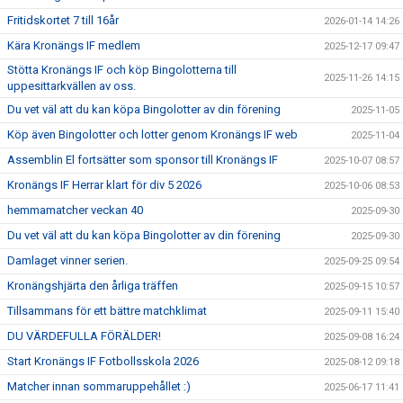
Fritidskortet 7 till 16år
2026-01-14 14:26
Kära Kronängs IF medlem
2025-12-17 09:47
Stötta Kronängs IF och köp Bingolotterna till
2025-11-26 14:15
uppesittarkvällen av oss.
Du vet väl att du kan köpa Bingolotter av din förening
2025-11-05
Köp även Bingolotter och lotter genom Kronängs IF web
2025-11-04
Assemblin El fortsätter som sponsor till Kronängs IF
2025-10-07 08:57
Kronängs IF Herrar klart för div 5 2026
2025-10-06 08:53
hemmamatcher veckan 40
2025-09-30
Du vet väl att du kan köpa Bingolotter av din förening
2025-09-30
Damlaget vinner serien.
2025-09-25 09:54
Kronängshjärta den årliga träffen
2025-09-15 10:57
Tillsammans för ett bättre matchklimat
2025-09-11 15:40
DU VÄRDEFULLA FÖRÄLDER!
2025-09-08 16:24
Start Kronängs IF Fotbollsskola 2026
2025-08-12 09:18
Matcher innan sommaruppehållet :)
2025-06-17 11:41