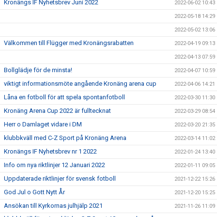
Kronängs IF Nyhetsbrev Juni 2022
2022-06-02 10:43
2022-05-18 14:29
2022-05-02 13:06
Välkommen till Flügger med Kronängsrabatten
2022-04-19 09:13
2022-04-13 07:59
Bollglädje för de minsta!
2022-04-07 10:59
viktigt informationsmöte angående Kronäng arena cup
2022-04-06 14:21
Låna en fotboll för att spela spontanfotboll
2022-03-30 11:30
Kronäng Arena Cup 2022 är fulltecknat
2022-03-29 08:54
Herr o Damlaget vidare i DM
2022-03-20 21:35
klubbkväll med C-Z Sport på Kronäng Arena
2022-03-14 11:02
Kronängs IF Nyhetsbrev nr 1 2022
2022-01-24 13:40
Info om nya riktlinjer 12 Januari 2022
2022-01-11 09:05
Uppdaterade riktlinjer för svensk fotboll
2021-12-22 15:26
God Jul o Gott Nytt År
2021-12-20 15:25
Ansökan till Kyrkornas julhjälp 2021
2021-11-26 11:09