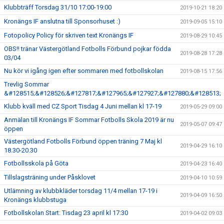
Klubbträff Torsdag 31/10 17:00-19:00
2019-10-21 18:20
Kronängs IF anslutna till Sponsorhuset :)
2019-09-05 15:10
Fotopolicy Policy för skriven text Kronängs IF
2019-08-29 10:45
OBS!! tränar Västergötland Fotbolls Förbund pojkar födda
2019-08-28 17:28
03/04
Nu kör vi igång igen efter sommaren med fotbollskolan
2019-08-15 17:56
Trevlig Sommar
&#128515;&#128526;&#127817;&#127965;&#127927;&#127880;&#128513;
Klubb kväll med CZ Sport Tisdag 4 Juni mellan kl 17-19
2019-05-29 09:00
Anmälan till Kronängs IF Sommar Fotbolls Skola 2019 är nu
2019-05-07 09:47
öppen
Västergötland Fotbolls Förbund öppen träning 7 Maj kl
2019-04-29 16:10
18.30-20.30
Fotbollsskola på Göta
2019-04-23 16:40
Tillslagsträning under Påsklovet
2019-04-10 10:59
Utlämning av klubbkläder torsdag 11/4 mellan 17-19 i
2019-04-09 16:50
Kronängs klubbstuga
Fotbollskolan Start: Tisdag 23 april kl 17:30
2019-04-02 09:03