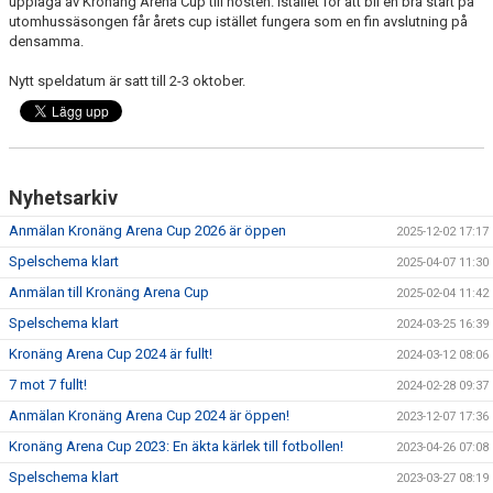
upplaga av Kronäng Arena Cup till hösten. Istället för att bli en bra start på
BILDGALLERI
utomhussäsongen får årets cup istället fungera som en fin avslutning på
densamma.
KONTAKT
Nytt speldatum är satt till 2-3 oktober.
DOKUMENT
Nyhetsarkiv
Anmälan Kronäng Arena Cup 2026 är öppen
2025-12-02 17:17
Spelschema klart
2025-04-07 11:30
Anmälan till Kronäng Arena Cup
2025-02-04 11:42
Spelschema klart
2024-03-25 16:39
Kronäng Arena Cup 2024 är fullt!
2024-03-12 08:06
7 mot 7 fullt!
2024-02-28 09:37
Anmälan Kronäng Arena Cup 2024 är öppen!
2023-12-07 17:36
Kronäng Arena Cup 2023: En äkta kärlek till fotbollen!
2023-04-26 07:08
Spelschema klart
2023-03-27 08:19