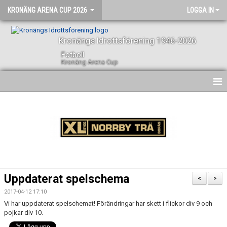
KRONÄNG ARENA CUP 2026
LOGGA IN
Kronängs Idrottsförening 1946-2026
Fotboll
Kronäng Arena Cup
CUPINFORMATION
NYHETER
ANMÄLAN
ANMÄLDA LAG
Uppdaterat spelschema
<
>
SPELSCHEMA
2017-04-12 17:10
Vi har uppdaterat spelschemat! Förändringar har skett i flickor div 9 och
CUPENS SPONSORER
pojkar div 10.