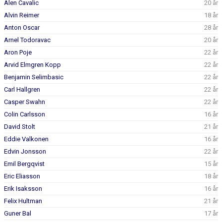
Alen Cavalic
20 år
Alvin Reimer
18 år
Anton Oscar
28 år
Arnel Todoravac
20 år
Aron Poje
22 år
Arvid Elmgren Kopp
22 år
Benjamin Selimbasic
22 år
Carl Hallgren
22 år
Casper Swahn
22 år
Colin Carlsson
16 år
David Stolt
21 år
Eddie Valkonen
16 år
Edvin Jonsson
22 år
Emil Bergqvist
15 år
Eric Eliasson
18 år
Erik Isaksson
16 år
Felix Hultman
21 år
Guner Bal
17 år