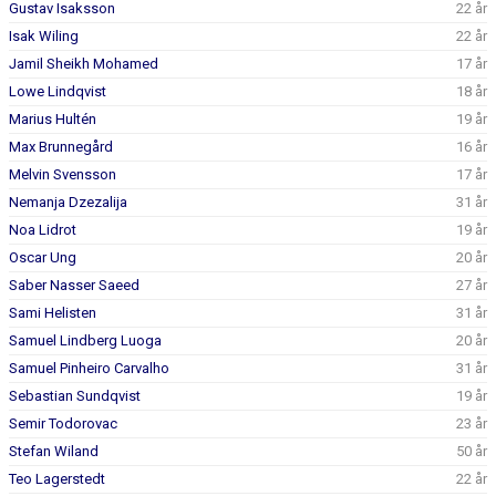
Gustav Isaksson
22 år
Isak Wiling
22 år
Jamil Sheikh Mohamed
17 år
Lowe Lindqvist
18 år
Marius Hultén
19 år
Max Brunnegård
16 år
Melvin Svensson
17 år
Nemanja Dzezalija
31 år
Noa Lidrot
19 år
Oscar Ung
20 år
Saber Nasser Saeed
27 år
Sami Helisten
31 år
Samuel Lindberg Luoga
20 år
Samuel Pinheiro Carvalho
31 år
Sebastian Sundqvist
19 år
Semir Todorovac
23 år
Stefan Wiland
50 år
Teo Lagerstedt
22 år