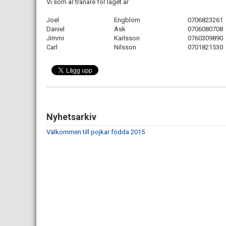
Vi som är tränare för laget är
Joel
Engblom
0706823261
Daniel
Ask
0706080708
Jimmi
Karlsson
0760309890
Carl
Nilsson
0701821530
Nyhetsarkiv
Välkommen till pojkar födda 2015