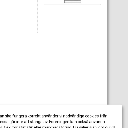
an ska fungera korrekt använder vi nödvändiga cookies från
ssa går inte att stänga av. Föreningen kan också använda
es, t.ex. för statistik eller marknadsföring. Du väljer själv om du vill