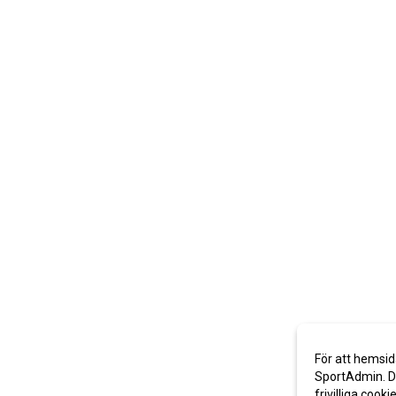
För att hemsid
SportAdmin. De
frivilliga cooki