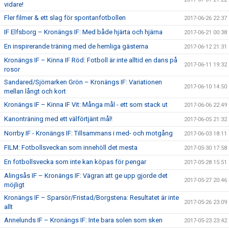
vidare!
Fler filmer & ett slag för spontanfotbollen
2017-06-26 22:37
IF Elfsborg – Kronängs IF: Med både hjärta och hjärna
2017-06-21 00:38
En inspirerande träning med de hemliga gästerna
2017-06-12 21:31
Kronängs IF – Kinna IF Röd: Fotboll är inte alltid en dans på
2017-06-11 19:32
rosor
Sandared/Sjömarken Grön – Kronängs IF: Variationen
2017-06-10 14:50
mellan långt och kort
Kronängs IF – Kinna IF Vit: Många mål - ett som stack ut
2017-06-06 22:49
Kanonträning med ett välförtjänt mål!
2017-06-05 21:32
Norrby IF - Kronängs IF: Tillsammans i med- och motgång
2017-06-03 18:11
FILM: Fotbollsveckan som innehöll det mesta
2017-05-30 17:58
En fotbollsvecka som inte kan köpas för pengar
2017-05-28 15:51
Alingsås IF – Kronängs IF: Vägran att ge upp gjorde det
2017-05-27 20:46
möjligt
Kronängs IF – Sparsör/Fristad/Borgstena: Resultatet är inte
2017-05-26 23:09
allt
Annelunds IF – Kronängs IF: Inte bara solen som sken
2017-05-23 23:42