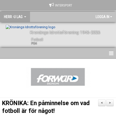
INTERSPORT
HERR -U LAG
LOGGA IN
Kronängs Idrottsförening 1946-2026
Fotboll
P04
HEM
NYHETER
KALENDER
SPELARE OCH LEDARE
KRÖNIKA: En påminnelse om vad
<
>
BILDGALLERI
fotboll är för något!