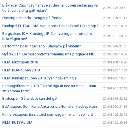
Blåkläder Cup: ”Jag har spelat den här cupen sedan jag var
2019-01-26 20:51
tio år och aldrig gått vidare”
Ordning och reda - pengar på fredag!
2019-01-21 21:17
Finalspel FUTSAL-DM: Vad gjorde Carles Puyol i Grästorp?
2019-01-20 18:39
Bergdalens IK – Kronängs IF: När rysningarna fortsätter
2019-01-13 20:05
hela vägen ner!
Varför finns det ingen snö i Glasgow på vintern?
2019-01-09 21:01
Nyårskulan: De morgontrötta tonåringarna piggnade till!
2019-01-03 19:36
FILM: Blixtcupen 2018
2018-12-31 16:26
FILM: BUA-cupen 2018
2018-12-26 17:23
FILM: Kinnarpscupen 2018 (rysningsvarning!)
2018-12-25 10:51
Säsongsfirandet 2018: ”Det viktiga är inte att vinna – utan
2018-12-10 22:42
att komma först”
Blixtcupen: Så snabbt kan det gå!
2018-12-03 22:52
BUA-cupen: Som Kalle Anka på julafton utan hackspetten
2018-12-02 21:55
Kinnarpscupen: En slutbild som säger mer än tusen ord
2018-11-25 22:43
FILM: FUTSAL-DM
2018-11-22 20:14