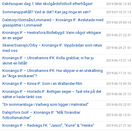
Eskilscupen dag 1: Mer skolgårdsfotboll efterfrågas!
2019-08-06 12:42
Sommaruppehåll? Vad är det? Kan jag ringa en vän?
2019-07-10 21:13
Dalstorp/Grimsås/Limmared – Kronängs IF: Avslutade med
2019-06-29 00:14
glassplitter i Limmared!
Kronängs IF – Hestrafors/Bollebygd: Vann något viktigare
2019-06-27 22:37
än en seger!
Skene/Svansjö/Örby – Kronängs IF: Vippbrädan som retas
2019-06-24 21:51
med oss
Kronängs IF – Ulricehamns IFK: Kolla grabbar, ni har ju
2019-06-19 21:14
skrivit en hitlåt!
Kronängs IF – Ulricehamns IFK: Hur slipper vi en utskällning
2019-06-17 21:16
av ”Arga snickaren”?
Kronängs IF – Kinna IF: Som i en Wallander-film
2019-06-10 00:29
Kronängs IF – Horreds IF: Äntligen seger – fast inte på det
2019-06-06 21:15
sättet vi hade tänkt oss
”En sommarstuga i Varberg som ligger i Halmstad”
2019-06-03 22:01
Dalsjöfors GoIF – Kronängs IF: ”Mål förändrar
2019-05-30 13:51
fotbollsmatcher”
Kronängs IF – Redvägs FK: "Jason", "Kurre" & "Henke"
2019-05-27 21:50