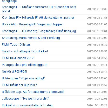
spelglädje
Kronängs IF – Smålandsstenars GOIF: Resan har bara
2017-04-01 20:35
börjat
Kronängs IF – Hillareds IF: Att dansa utan en partner
2017-03-26 21:53
Borås AIK – Kronängs IF: Vägen mot toppen
2017-03-20 21:03
Kronängs IF – IF Elfsborg: ”Jag tänker, alltså finns jag”
2017-03-11 00:04
Snöträning: Marco Veratti & Emil Forsberg
2017-03-08 23:05
FILM: Topp 10-listan
2017-03-05 18:32
Tur att vi är bättre på fotboll killar!
2017-03-02 20:55
FILM: BUA-cupen 2017
2017-02-14 20:56
Poängspelets pris offentliggjort!
2017-02-11 19:41
Nu kör vi P03/P04!
2017-02-08 20:14
BUA-cupen: ”Vi ger oss aldrig!”
2017-02-05 23:00
FILM: Blåkläder Cup 2017
2017-01-29 19:52
Blåkläder Cup: Att fortsätta trampa i motvind
2017-01-22 00:07
Jullovscupen: ”He went for a shit”
2016-12-29 22:06
En kväll som sammanfattade hösten
2016-12-11 23:24