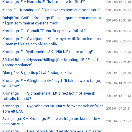
Kronängs IF – Horreds IF: ”Is it too late for God?”
2019-05-18 12:48
Kinna IF – Kronängs IF: ”Det är vägen som är mödan värd”
2019-05-16 22:17
Dalsjöfors GoIF – Kronängs IF: Hur argumenterar man mot
2019-05-15 00:20
någon som man är överens med?
Kronängs IF – Somali FF: Varför spelar vi fotboll?
2019-05-13 22:05
Kronängs IF – Svenljunga IK: Inte mycket till fotbollsmatch
2019-05-06 22:05
– men målkalas och hållen nolla
Kronängs IF - Rydboholms SK: "När KIF tar tre poäng!"
2019-05-02 18:13
Sätila/Ubbhult/Hyssna/Hällingsjö – Kronängs IF: ”Pant till
2019-04-27 21:42
konstgräsplanen”
Glad påsk & grattis på två-årsdagen killar!
2019-04-21 21:16
Kronängs IF – Gånghester/Målsryd: ”It takes two to tango,
2019-04-14 21:22
you know”
Kronängs IF – Sjömarkens IF: Ett direkt hot mot svensk
2019-04-13 19:43
fotbolls framtid?
Kronängs IF – Rydboholms SK: När vi försvarar och anfaller
2019-04-07 21:21
som ett LAG!
Svenljunga IK – Kronängs IF: Inte en fråga om kunnande –
2019-04-06 20:27
utan om vilja!
Kronängs IF – Dalsjöfors GoIF: ”Det största av alla misstag