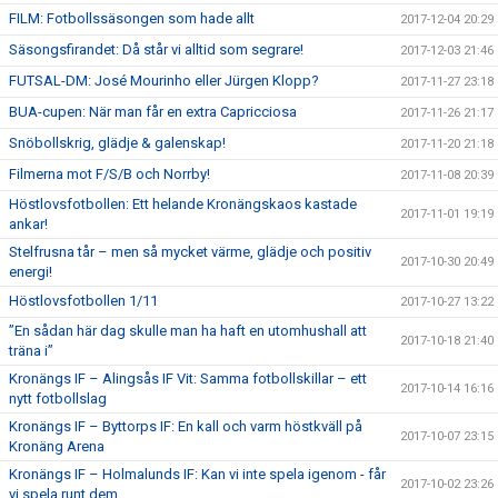
FILM: Fotbollssäsongen som hade allt
2017-12-04 20:29
Säsongsfirandet: Då står vi alltid som segrare!
2017-12-03 21:46
FUTSAL-DM: José Mourinho eller Jürgen Klopp?
2017-11-27 23:18
BUA-cupen: När man får en extra Capricciosa
2017-11-26 21:17
Snöbollskrig, glädje & galenskap!
2017-11-20 21:18
Filmerna mot F/S/B och Norrby!
2017-11-08 20:39
Höstlovsfotbollen: Ett helande Kronängskaos kastade
2017-11-01 19:19
ankar!
Stelfrusna tår – men så mycket värme, glädje och positiv
2017-10-30 20:49
energi!
Höstlovsfotbollen 1/11
2017-10-27 13:22
”En sådan här dag skulle man ha haft en utomhushall att
2017-10-18 21:40
träna i”
Kronängs IF – Alingsås IF Vit: Samma fotbollskillar – ett
2017-10-14 16:16
nytt fotbollslag
Kronängs IF – Byttorps IF: En kall och varm höstkväll på
2017-10-07 23:15
Kronäng Arena
Kronängs IF – Holmalunds IF: Kan vi inte spela igenom - får
2017-10-02 23:26
vi spela runt dem