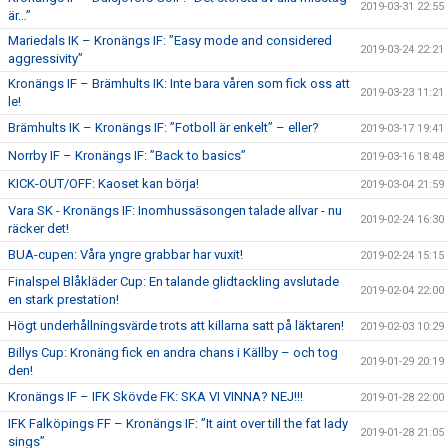
2019-03-31 22:55
är…”
Mariedals IK – Kronängs IF: ”Easy mode and considered
2019-03-24 22:21
aggressivity”
Kronängs IF – Brämhults IK: Inte bara våren som fick oss att
2019-03-23 11:21
le!
Brämhults IK – Kronängs IF: ”Fotboll är enkelt” – eller?
2019-03-17 19:41
Norrby IF – Kronängs IF: ”Back to basics”
2019-03-16 18:48
KICK-OUT/OFF: Kaoset kan börja!
2019-03-04 21:59
Vara SK - Kronängs IF: Inomhussäsongen talade allvar - nu
2019-02-24 16:30
räcker det!
BUA-cupen: Våra yngre grabbar har vuxit!
2019-02-24 15:15
Finalspel Blåkläder Cup: En talande glidtackling avslutade
2019-02-04 22:00
en stark prestation!
Högt underhållningsvärde trots att killarna satt på läktaren!
2019-02-03 10:29
Billys Cup: Kronäng fick en andra chans i Källby – och tog
2019-01-29 20:19
den!
Kronängs IF – IFK Skövde FK: SKA VI VINNA? NEJ!!!
2019-01-28 22:00
IFK Falköpings FF – Kronängs IF: ”It aint over till the fat lady
2019-01-28 21:05
sings”