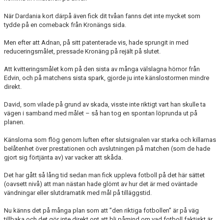
När Dardania kort därpå även fick dit tvåan fanns det inte mycket som
tydde på en comeback från Kronängs sida.
Men efter att Adnan, på sitt patenterade vis, hade sprungit in med
reduceringsmålet, pressade Kronäng på rejält på slutet.
Att kvitteringsmålet kom på den sista av många välslagna hörnor från
Edvin, och på matchens sista spark, gjorde ju inte känslostormen mindre
direkt.
David, som vilade på grund av skada, visste inte riktigt vart han skulle ta
vägen i samband med målet – så han tog en spontan löprunda ut på
planen.
Känslorna som flög genom luften efter slutsignalen var starka och killarnas
belåtenhet över prestationen och avslutningen på matchen (som de hade
gjort sig förtjänta av) var vacker att skåda.
Det har gått så lång tid sedan man fick uppleva fotboll på det här sättet
(oavsett nivå) att man nästan hade glömt av hur det är med oväntade
vändningar eller slutdramatik med mål på tilläggstid.
Nu känns det på många plan som att ”den riktiga fotbollen” är på väg
tillbaka och det gör inte direkt ont att bli påmind om vad fotboll faktiskt är