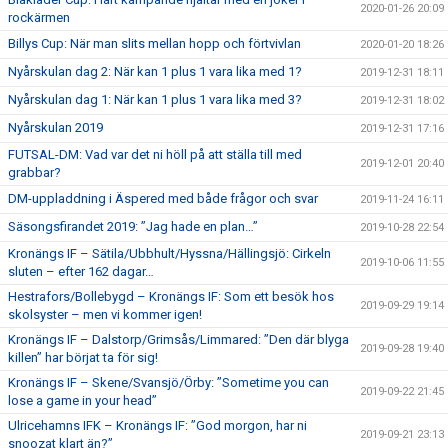
2020-01-26 20:09
rockärmen
Billys Cup: När man slits mellan hopp och förtvivlan
2020-01-20 18:26
Nyårskulan dag 2: När kan 1 plus 1 vara lika med 1?
2019-12-31 18:11
Nyårskulan dag 1: När kan 1 plus 1 vara lika med 3?
2019-12-31 18:02
Nyårskulan 2019
2019-12-31 17:16
FUTSAL-DM: Vad var det ni höll på att ställa till med
2019-12-01 20:40
grabbar?
DM-uppladdning i Äspered med både frågor och svar
2019-11-24 16:11
Säsongsfirandet 2019: ”Jag hade en plan…”
2019-10-28 22:54
Kronängs IF – Sätila/Ubbhult/Hyssna/Hällingsjö: Cirkeln
2019-10-06 11:55
sluten – efter 162 dagar…
Hestrafors/Bollebygd – Kronängs IF: Som ett besök hos
2019-09-29 19:14
skolsyster – men vi kommer igen!
Kronängs IF – Dalstorp/Grimsås/Limmared: ”Den där blyga
2019-09-28 19:40
killen” har börjat ta för sig!
Kronängs IF – Skene/Svansjö/Örby: ”Sometime you can
2019-09-22 21:45
lose a game in your head”
Ulricehamns IFK – Kronängs IF: ”God morgon, har ni
2019-09-21 23:13
snoozat klart än?”