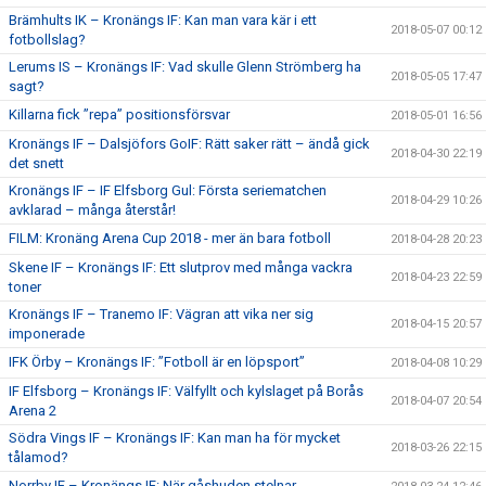
Brämhults IK – Kronängs IF: Kan man vara kär i ett
2018-05-07 00:12
fotbollslag?
Lerums IS – Kronängs IF: Vad skulle Glenn Strömberg ha
2018-05-05 17:47
sagt?
Killarna fick ”repa” positionsförsvar
2018-05-01 16:56
Kronängs IF – Dalsjöfors GoIF: Rätt saker rätt – ändå gick
2018-04-30 22:19
det snett
Kronängs IF – IF Elfsborg Gul: Första seriematchen
2018-04-29 10:26
avklarad – många återstår!
FILM: Kronäng Arena Cup 2018 - mer än bara fotboll
2018-04-28 20:23
Skene IF – Kronängs IF: Ett slutprov med många vackra
2018-04-23 22:59
toner
Kronängs IF – Tranemo IF: Vägran att vika ner sig
2018-04-15 20:57
imponerade
IFK Örby – Kronängs IF: ”Fotboll är en löpsport”
2018-04-08 10:29
IF Elfsborg – Kronängs IF: Välfyllt och kylslaget på Borås
2018-04-07 20:54
Arena 2
Södra Vings IF – Kronängs IF: Kan man ha för mycket
2018-03-26 22:15
tålamod?
Norrby IF – Kronängs IF: När gåshuden stelnar