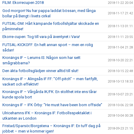
FILM: Ekorrecupen 2018
2018-11-22 20:04
God morgon! Nu har pappa laddat bössan, med långa
2018-11-17 21:42
bollar på Bengt i livets cirkel
FUTSAL-DM: Hårt kämpande fotbollshjältar skickade en
2018-11-13 01:11
påminnelse!
Ekorre-cupen: Tog till vara på äventyret i Vara!
2018-11-11 23:55
FUTSAL-KICKOFF: En helt annan sport – men en rolig
2018-11-04 21:28
sådan!
Kronängs IF – Lerums IS: Någon som har sett
2018-10-20 22:21
smågrabbarna?
Den äkta fotbollsglädjen vinner alltid till slut!
2018-10-15 22:48
Kronängs IF – Alingsås IF FF: ”Off-pitch” – men fartfyllt,
2018-10-13 18:33
vackert och effektivt!
Kronängs IF – Vårgårda IK/FK: En stolthet inte ens tårar
2018-10-07 23:21
kunde spola bort
Kronängs IF – IFK Örby: ”He must have been born offside”
2018-10-06 22:58
Ulricehamns IFK – Kronängs IF: Fotbollsspektaklet i
2018-10-04 00:28
utkanten av London
Fristad/Sparsör/Borgstena – Kronängs IF: En tuff dag på
2018-09-23 21:15
jobbet – men vi kommer igen!