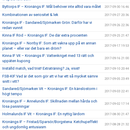
Byttorps IF – Kronängs IF: Mål behöver inte alltid vara målet
2017-09-30 16:46
Kombinationen av seriositet & lek
2017-09-27 20:36
Kronängs IF - Sandared/Sjömarken Grön: Därför har vi
2017-09-26 22:36
redan vunnit
Kinna IF Röd – Kronängs IF: De där extra procenten
2017-09-25 21:47
Kronängs IF – Norrby IF: Som att vakna upp på en annan
2017-09-17 19:53
planet – eller var det bara en dröm?
Kinna IF Vit – Kronängs IF: Vattenkriget med 13 rätt och
2017-09-16 21:00
uppäten kupong
Inställd match, vad trist! Extraträning? Ja, visst!
2017-09-10 20:44
FSB-KIF:Vad är det som gör att vi har ett så mycket sämre
2017-09-05 23:49
snitt i vitt?
Sandared/Sjömarken Vit – Kronängs IF: En känslostorm i
2017-09-03 22:41
högt tempo
Kronängs IF – Annelunds IF: Skillnaden mellan hårda och
2017-09-02 17:14
lösa passningar
Holmalunds IF Vit – Kronängs IF: En nyttig lärdom
2017-08-30 21:47
Kronängs IF – Fristad/Sparsör/Borgstena: Ketchupeffekt
2017-08-28 21:32
och ungdomlig entusiasm