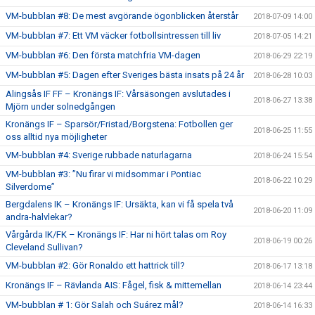
VM-bubblan #8: De mest avgörande ögonblicken återstår
2018-07-09 14:00
VM-bubblan #7: Ett VM väcker fotbollsintressen till liv
2018-07-05 14:21
VM-bubblan #6: Den första matchfria VM-dagen
2018-06-29 22:19
VM-bubblan #5: Dagen efter Sveriges bästa insats på 24 år
2018-06-28 10:03
Alingsås IF FF – Kronängs IF: Vårsäsongen avslutades i
2018-06-27 13:38
Mjörn under solnedgången
Kronängs IF – Sparsör/Fristad/Borgstena: Fotbollen ger
2018-06-25 11:55
oss alltid nya möjligheter
VM-bubblan #4: Sverige rubbade naturlagarna
2018-06-24 15:54
VM-bubblan #3: ”Nu firar vi midsommar i Pontiac
2018-06-22 10:29
Silverdome”
Bergdalens IK – Kronängs IF: Ursäkta, kan vi få spela två
2018-06-20 11:09
andra-halvlekar?
Vårgårda IK/FK – Kronängs IF: Har ni hört talas om Roy
2018-06-19 00:26
Cleveland Sullivan?
VM-bubblan #2: Gör Ronaldo ett hattrick till?
2018-06-17 13:18
Kronängs IF – Rävlanda AIS: Fågel, fisk & mittemellan
2018-06-14 23:44
VM-bubblan # 1: Gör Salah och Suárez mål?
2018-06-14 16:33