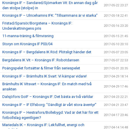
Kronängs IF – Sandared/Sjömarken Vit: En annan dag går
2017-05-22 23:27
den stolpe (stolpe) in
Kronängs IF – Ulricehamns IFK: ”Tillsammans är vi starka”
2017-05-18 22:41
Fristad/Sparsör/Borgstena – Kronängs IF:
2017-05-16 23:20
Underskattningens pris
11-manna-träning & filmvisning
2017-05-15 21:45
Storyn om Kronängs IF P03/04
2017-05-10 20:10
Kronängs IF – Bergdalens IK Röd: Plötsligt händer det
2017-05-07 23:05
Bergdalens IK Vit – Kronängs IF: Robotdansen
2017-05-07 22:53
Poängspelet fortsätter & filmer från seriespelet
2017-05-01 20:35
Kronängs IF – Brämhults IK Svart: Vi kämpar vidare!
2017-04-29 18:14
Brämhults IK Vitsvart – Kronängs IF: En match med två
2017-04-29 17:46
ansikten
Dalsjöfors GoIF – Kronängs IF: Det bästa av två världar
2017-04-23 22:21
Kronängs IF – IF Elfsborg: ”Oändligt är vårt stora äventyr”
2017-04-21 23:47
Kronängs IF – Hestrafors/Bollebygd: Vad är det här för ett
2017-04-17 23:46
fotbollslag egentligen?
Mariedals IK – Kronängs IF: Lekfullhet, energi och
2017-04-14 14:48