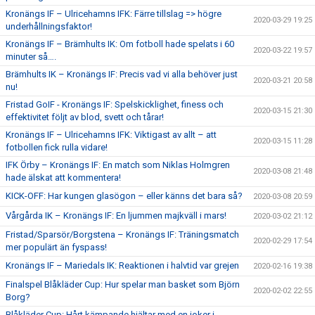
Kronängs IF – Ulricehamns IFK: Färre tillslag => högre
2020-03-29 19:25
underhållningsfaktor!
Kronängs IF – Brämhults IK: Om fotboll hade spelats i 60
2020-03-22 19:57
minuter så….
Brämhults IK – Kronängs IF: Precis vad vi alla behöver just
2020-03-21 20:58
nu!
Fristad GoIF - Kronängs IF: Spelskicklighet, finess och
2020-03-15 21:30
effektivitet följt av blod, svett och tårar!
Kronängs IF – Ulricehamns IFK: Viktigast av allt – att
2020-03-15 11:28
fotbollen fick rulla vidare!
IFK Örby – Kronängs IF: En match som Niklas Holmgren
2020-03-08 21:48
hade älskat att kommentera!
KICK-OFF: Har kungen glasögon – eller känns det bara så?
2020-03-08 20:59
Vårgårda IK – Kronängs IF: En ljummen majkväll i mars!
2020-03-02 21:12
Fristad/Sparsör/Borgstena – Kronängs IF: Träningsmatch
2020-02-29 17:54
mer populärt än fyspass!
Kronängs IF – Mariedals IK: Reaktionen i halvtid var grejen
2020-02-16 19:38
Finalspel Blåkläder Cup: Hur spelar man basket som Björn
2020-02-02 22:55
Borg?
Blåkläder Cup: Hårt kämpande hjältar med en joker i