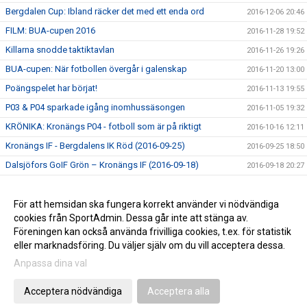
Bergdalen Cup: Ibland räcker det med ett enda ord
2016-12-06 20:46
FILM: BUA-cupen 2016
2016-11-28 19:52
Killarna snodde taktiktavlan
2016-11-26 19:26
BUA-cupen: När fotbollen övergår i galenskap
2016-11-20 13:00
Poängspelet har börjat!
2016-11-13 19:55
P03 & P04 sparkade igång inomhussäsongen
2016-11-05 19:32
KRÖNIKA: Kronängs P04 - fotboll som är på riktigt
2016-10-16 12:11
Kronängs IF - Bergdalens IK Röd (2016-09-25)
2016-09-25 18:50
Dalsjöfors GoIF Grön – Kronängs IF (2016-09-18)
2016-09-18 20:27
Kronängs IF – IF Elfsborg Gul (2016-09-11)
2016-09-11 19:15
Kinna IF Blå – Kronängs IF (2016-09-03)
För att hemsidan ska fungera korrekt använder vi nödvändiga
2016-09-03 20:33
cookies från SportAdmin. Dessa går inte att stänga av.
Sparsörs AIK Gul – Kronängs IF (2016-08-11)
2016-08-16 15:42
Föreningen kan också använda frivilliga cookies, t.ex. för statistik
eller marknadsföring. Du väljer själv om du vill acceptera dessa.
Anpassa dina val
Cookie-inställningar
Gå till Webbversion
Acceptera nödvändiga
Acceptera alla