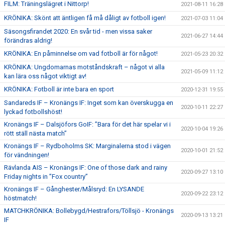
FILM: Träningslägret i Nittorp!
2021-08-11 16:28
KRÖNIKA: Skönt att äntligen få må dåligt av fotboll igen!
2021-07-03 11:04
Säsongsfirandet 2020: En svår tid - men vissa saker
2021-06-27 14:44
förändras aldrig!
KRÖNIKA: En påminnelse om vad fotboll är för något!
2021-05-23 20:32
KRÖNIKA: Ungdomarnas motståndskraft – något vi alla
2021-05-09 11:12
kan lära oss något viktigt av!
KRÖNIKA: Fotboll är inte bara en sport
2020-12-31 19:55
Sandareds IF – Kronängs IF: Inget som kan överskugga en
2020-10-11 22:27
lyckad fotbollshöst!
Kronängs IF – Dalsjöfors GoIF: ”Bara för det här spelar vi i
2020-10-04 19:26
rött ställ nästa match”
Kronängs IF – Rydboholms SK: Marginalerna stod i vägen
2020-10-01 21:52
för vändningen!
Rävlanda AIS – Kronängs IF: One of those dark and rainy
2020-09-27 13:10
Friday nights in ”Fox country”
Kronängs IF – Gånghester/Målsryd: En LYSANDE
2020-09-22 23:12
höstmatch!
MATCHKRÖNIKA: Bollebygd/Hestrafors/Töllsjö - Kronängs
2020-09-13 13:21
IF