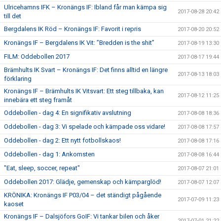
Ulricehamns IFK – Kronängs IF: Ibland får man kämpa sig
2017-08-28 20:42
till det
Bergdalens IK Röd – Kronängs IF: Favorit i repris
2017-08-20 20:52
Kronängs IF – Bergdalens IK Vit: ”Bredden is the shit”
2017-08-19 13:30
FILM: Oddebollen 2017
2017-08-17 19:44
Brämhults IK Svart – Kronängs IF: Det finns alltid en längre
2017-08-13 18:03
förklaring
Kronängs IF – Brämhults IK Vitsvart: Ett steg tillbaka, kan
2017-08-12 11:25
innebära ett steg framåt
Oddebollen - dag 4: En signifikativ avslutning
2017-08-08 18:36
Oddebollen - dag 3: Vi spelade och kämpade oss vidare!
2017-08-08 17:57
Oddebollen - dag 2: Ett nytt fotbollskaos!
2017-08-08 17:16
Oddebollen - dag 1: Ankomsten
2017-08-08 16:44
"Eat, sleep, soccer, repeat"
2017-08-07 21:01
Oddebollen 2017: Glädje, gemenskap och kämparglöd!
2017-08-07 12:07
KRÖNIKA: Kronängs IF P03/04 – det ständigt pågående
2017-07-09 11:23
kaoset
Kronängs IF – Dalsjöfors GoIF: Vi tankar bilen och åker
2017-07-01 21:22