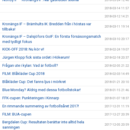
2018-03-24 12:46
2018-03-14 11:57
2018-03-12 14:21
Kronängs IF – Brämhults IK: Bredden från i höstas var
2018-03-11 19:14
tillbaka!
Kronängs IF – Dalsjöfors GoIF: En första försäsongsmatch
2018-03-10 20:17
med tydligt fokus
KICK-OFF 2018: Nu kör vi!
2018-02-24 19:07
Jürgen Klopp fick sista ordet i Hökerum!
2018-02-18 20:37
Frågan ute i kylan: Vad är fotboll?
2018-02-05 21:22
FILM: Blåkläder Cup 2018
2018-02-03 14:49
Blåkläder Cup: Det fanns ljus i mörkret
2018-01-21 20:10
Blue Monday? Aldrig med dessa fotbollstokar!
2018-01-15 21:46
FFK-cupen: Punkteringen i Kinnarp
2018-01-07 18:37
En rimmande summering av fotbollsåret 2017!
2017-12-31 11:19
FILM: BUA-cupen
2017-12-27 20:39
Bergdalen Cup: Resultaten berättar inte alltid hela
2017-12-05 20:59
sanningen