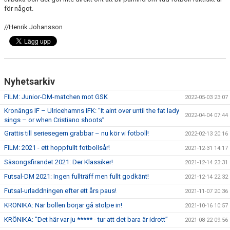
för något.
//Henrik Johansson
Nyhetsarkiv
FILM: Junior-DM-matchen mot GSK
2022-05-03 23:07
Kronängs IF – Ulricehamns IFK: "It aint over until the fat lady
2022-04-04 07:44
sings – or when Cristiano shoots”
Grattis till seriesegern grabbar – nu kör vi fotboll!
2022-02-13 20:16
FILM: 2021 - ett hoppfullt fotbollsår!
2021-12-31 14:17
Säsongsfirandet 2021: Der Klassiker!
2021-12-14 23:31
Futsal-DM 2021: Ingen fullträff men fullt godkänt!
2021-12-14 22:32
Futsal-urladdningen efter ett års paus!
2021-11-07 20:36
KRÖNIKA: När bollen börjar gå stolpe in!
2021-10-16 10:57
KRÖNIKA: ”Det här var ju ***** - tur att det bara är idrott”
2021-08-22 09:56