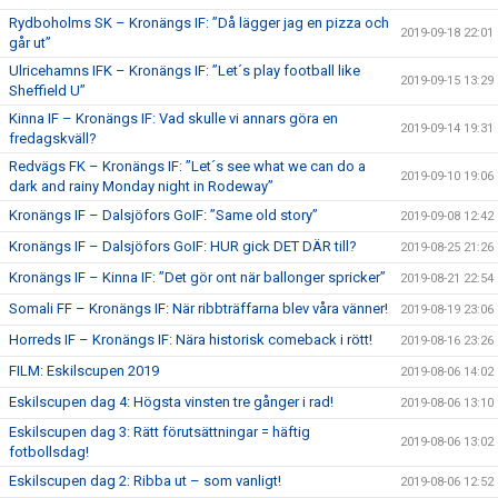
Rydboholms SK – Kronängs IF: ”Då lägger jag en pizza och
2019-09-18 22:01
går ut”
Ulricehamns IFK – Kronängs IF: ”Let´s play football like
2019-09-15 13:29
Sheffield U”
Kinna IF – Kronängs IF: Vad skulle vi annars göra en
2019-09-14 19:31
fredagskväll?
Redvägs FK – Kronängs IF: ”Let´s see what we can do a
2019-09-10 19:06
dark and rainy Monday night in Rodeway”
Kronängs IF – Dalsjöfors GoIF: ”Same old story”
2019-09-08 12:42
Kronängs IF – Dalsjöfors GoIF: HUR gick DET DÄR till?
2019-08-25 21:26
Kronängs IF – Kinna IF: ”Det gör ont när ballonger spricker”
2019-08-21 22:54
Somali FF – Kronängs IF: När ribbträffarna blev våra vänner!
2019-08-19 23:06
Horreds IF – Kronängs IF: Nära historisk comeback i rött!
2019-08-16 23:26
FILM: Eskilscupen 2019
2019-08-06 14:02
Eskilscupen dag 4: Högsta vinsten tre gånger i rad!
2019-08-06 13:10
Eskilscupen dag 3: Rätt förutsättningar = häftig
2019-08-06 13:02
fotbollsdag!
Eskilscupen dag 2: Ribba ut – som vanligt!
2019-08-06 12:52