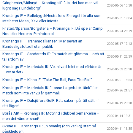
Gånghester/Målsryd – Kronängs IF: ”Ja, det kan man väl
2020-06-06 13:38
lugnt säga Lindeborg!”
Kronängs IF – Bollebygd/Hestrafors: En regel för alla som
2020-05-31 19:04
inte heter Messi, Xavi eller Iniesta
Fristad/Sparsör/Borgstena – Kronängs IF: Då spelar Camp
2020-05-24 23:19
Nou eller Hedens IP mindre roll
Kronängs IF – Tranemoalliansen: Mer sevärt än
2020-05-17 17:13
Bundesligafotboll utan publik
Kronängs IF – Sandareds IF: En match att glömma – och att
2020-05-11 22:39
ta lärdom av
Kronängs IF – Mariedals IK: Vet ni vad felet med världen är
2020-05-03 20:18
– vet ni det?
Kronängs IF – Kinna IF: ”Take The Ball, Pass The Ball”
2020-05-01 15:54
Kronängs IF – Mariedals IK: ”Lasse-Lagerbäck-tänk” i en
2020-04-26 21:57
match som inte var 20 år gammal!
Kronängs IF – Dalsjöfors GoIF: Rätt saker - på rätt sätt - i
2020-04-19 20:18
rätt lägen!
Borås AIK – Kronängs IF: Motvind i dubbel bemärkelse –
2020-04-14 19:31
men det vänder snart!
Skene IF – Kronängs IF: En ovanlig (och vanlig) start på
2020-04-11 11:35
påskhelgen!