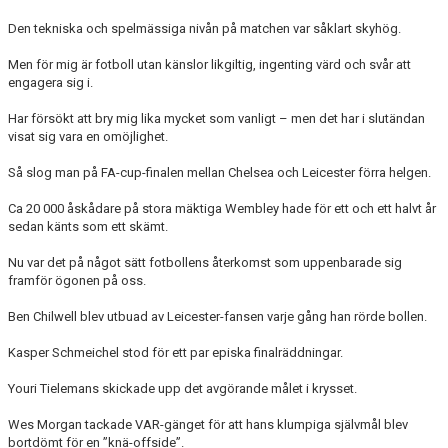
Den tekniska och spelmässiga nivån på matchen var såklart skyhög.
Men för mig är fotboll utan känslor likgiltig, ingenting värd och svår att
engagera sig i.
Har försökt att bry mig lika mycket som vanligt – men det har i slutändan
visat sig vara en omöjlighet.
Så slog man på FA-cup-finalen mellan Chelsea och Leicester förra helgen.
Ca 20 000 åskådare på stora mäktiga Wembley hade för ett och ett halvt år
sedan känts som ett skämt.
Nu var det på något sätt fotbollens återkomst som uppenbarade sig
framför ögonen på oss.
Ben Chilwell blev utbuad av Leicester-fansen varje gång han rörde bollen.
Kasper Schmeichel stod för ett par episka finalräddningar.
Youri Tielemans skickade upp det avgörande målet i krysset.
Wes Morgan tackade VAR-gänget för att hans klumpiga självmål blev
bortdömt för en ”knä-offside”.