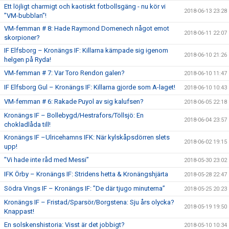
Ett löjligt charmigt och kaotiskt fotbollsgäng - nu kör vi
2018-06-13 23:28
”VM-bubblan”!
VM-femman # 8: Hade Raymond Domenech något emot
2018-06-11 22:07
skorpioner?
IF Elfsborg – Kronängs IF: Killarna kämpade sig igenom
2018-06-10 21:26
helgen på Ryda!
VM-femman # 7: Var Toro Rendon galen?
2018-06-10 11:47
IF Elfsborg Gul – Kronängs IF: Killarna gjorde som A-laget!
2018-06-10 10:43
VM-femman # 6: Rakade Puyol av sig kalufsen?
2018-06-05 22:18
Kronängs IF – Bollebygd/Hestrafors/Töllsjö: En
2018-06-04 23:57
chokladlåda till!
Kronängs IF –Ulricehamns IFK: När kylskåpsdörren slets
2018-06-02 19:15
upp!
”Vi hade inte råd med Messi”
2018-05-30 23:02
IFK Örby – Kronängs IF: Stridens hetta & Kronängshjärta
2018-05-28 22:47
Södra Vings IF – Kronängs IF: ”De där tjugo minuterna”
2018-05-25 20:23
Kronängs IF – Fristad/Sparsör/Borgstena: Sju års olycka?
2018-05-19 19:50
Knappast!
En solskenshistoria: Visst är det jobbigt?
2018-05-10 10:34