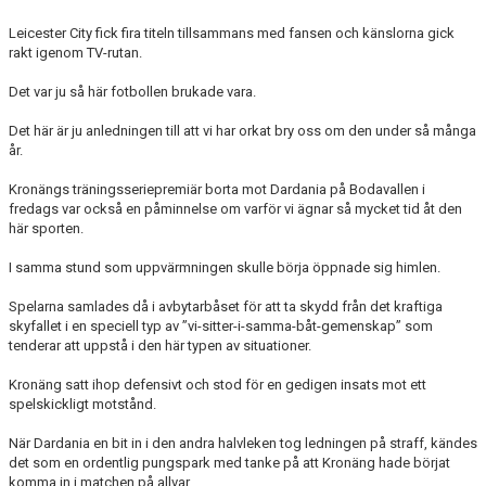
Leicester City fick fira titeln tillsammans med fansen och känslorna gick
rakt igenom TV-rutan.
Det var ju så här fotbollen brukade vara.
Det här är ju anledningen till att vi har orkat bry oss om den under så många
år.
Kronängs träningsseriepremiär borta mot Dardania på Bodavallen i
fredags var också en påminnelse om varför vi ägnar så mycket tid åt den
här sporten.
I samma stund som uppvärmningen skulle börja öppnade sig himlen.
Spelarna samlades då i avbytarbåset för att ta skydd från det kraftiga
skyfallet i en speciell typ av ”vi-sitter-i-samma-båt-gemenskap” som
tenderar att uppstå i den här typen av situationer.
Kronäng satt ihop defensivt och stod för en gedigen insats mot ett
spelskickligt motstånd.
När Dardania en bit in i den andra halvleken tog ledningen på straff, kändes
det som en ordentlig pungspark med tanke på att Kronäng hade börjat
komma in i matchen på allvar.