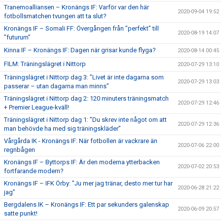
Tranemoalliansen – Kronängs IF: Varför var den här
2020-09-04 19:52
fotbollsmatchen tvungen att ta slut?
Kronängs IF – Somali FF: Övergången från ”perfekt” till
2020-08-19 14:07
”futurum”
Kinna IF – Kronängs IF: Dagen när grisar kunde flyga?
2020-08-14 00:45
FILM: Träningslägret i Nittorp
2020-07-29 13:10
Träningslägret i Nittorp dag 3: ”Livet är inte dagarna som
2020-07-29 13:03
passerar – utan dagarna man minns”
Träningslägret i Nittorp dag 2: 120 minuters träningsmatch
2020-07-29 12:46
+ Premier League-kväll!
Träningslägret i Nittorp dag 1: ”Du skrev inte något om att
2020-07-29 12:36
man behövde ha med sig träningskläder”
Vårgårda IK - Kronängs IF: När fotbollen är vackrare än
2020-07-06 22:00
regnbågen
Kronängs IF – Byttorps IF: Är den moderna ytterbacken
2020-07-02 20:53
fortfarande modern?
Kronängs IF – IFK Örby: ”Ju mer jag tränar, desto mer tur har
2020-06-28 21:22
jag”
Bergdalens IK – Kronängs IF: Ett par sekunders galenskap
2020-06-09 20:57
satte punkt!