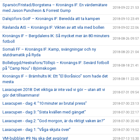
Sparsör/Fristad/Borgstena – Kronängs IF: En värdemätare
2018-09-22 21:53
med Jason Puncheon & Forrest Gump
Dalsjöfors GoIF – Kronängs IF: Beredda att ta kampen
2018-09-10 23:49
Rävlanda AIS – Kronängs IF: Vikten av att vila med bollen
2018-09-02 22:06
Kronängs IF – Bergdalens IK: Så mycket mer än 80 minuters
2018-08-26 09:57
fotboll
Somali FF – Kronängs IF: Kamp, svängningar och ny
2018-08-20 21:04
slutdramatik på Ryda
Bollebygd/Hestrafors/Töllsjö – Kronängs IF: Sevärd fotboll
2018-08-18 21:41
på ”Camp Nou” i Björnskogen
Kronängs IF – Brämhults IK: Ett ”El Boråsico” som hade det
2018-08-11 22:05
mesta
Laxacupen 2018: Det viktiga är inte vad vi gör – utan att vi
2018-07-31 09:54
gör det tillsammans!
Laxacupen - dag 4: ”10 minuter av brutal press”
2018-07-30 23:13
Laxacupen - dag 3: ”Sista kvällen med gänget”
2018-07-30 22:17
Laxacupen - dag 2: ”God morgon, är du riktigt vaken än?”
2018-07-30 20:40
Laxacupen - dag 1: ”Våga skjuta över”
2018-07-30 19:52
VM-bubblan #9: Nu ska det avgöras!
2018-07-13 15:30