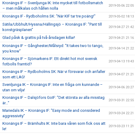
Kronängs IF – Svenljunga IK: Inte mycket till fotbollsmatch
2019-05-06 22:05
– men målkalas och hållen nolla
Kronängs IF - Rydboholms SK: "När KIF tar tre poäng!"
2019-05-02 18:13
Sätila/Ubbhult/Hyssna/Hällingsjö – Kronängs IF: ”Pant till
2019-04-27 21:42
konstgräsplanen”
Glad påsk & grattis på två-årsdagen killar!
2019-04-21 21:16
Kronängs IF – Gånghester/Målsryd: ”It takes two to tango,
2019-04-14 21:22
you know”
Kronängs IF – Sjömarkens IF: Ett direkt hot mot svensk
2019-04-13 19:43
fotbolls framtid?
Kronängs IF – Rydboholms SK: När vi försvarar och anfaller
2019-04-07 21:21
som ett LAG!
Svenljunga IK – Kronängs IF: Inte en fråga om kunnande –
2019-04-06 20:27
utan om vilja!
Kronängs IF – Dalsjöfors GoIF: ”Det största av alla misstag
2019-03-31 22:55
är…”
Mariedals IK – Kronängs IF: ”Easy mode and considered
2019-03-24 22:21
aggressivity”
Kronängs IF – Brämhults IK: Inte bara våren som fick oss att
2019-03-23 11:21
le!