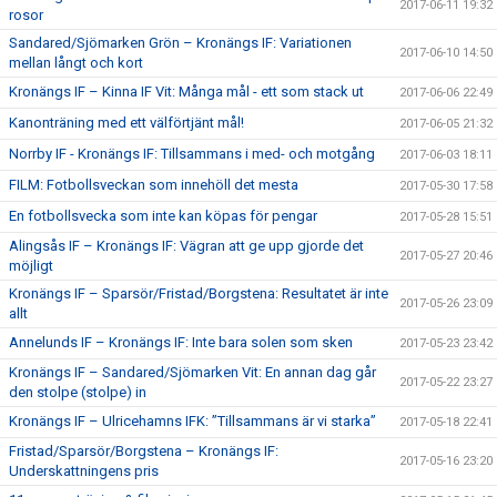
2017-06-11 19:32
rosor
Sandared/Sjömarken Grön – Kronängs IF: Variationen
2017-06-10 14:50
mellan långt och kort
Kronängs IF – Kinna IF Vit: Många mål - ett som stack ut
2017-06-06 22:49
Kanonträning med ett välförtjänt mål!
2017-06-05 21:32
Norrby IF - Kronängs IF: Tillsammans i med- och motgång
2017-06-03 18:11
FILM: Fotbollsveckan som innehöll det mesta
2017-05-30 17:58
En fotbollsvecka som inte kan köpas för pengar
2017-05-28 15:51
Alingsås IF – Kronängs IF: Vägran att ge upp gjorde det
2017-05-27 20:46
möjligt
Kronängs IF – Sparsör/Fristad/Borgstena: Resultatet är inte
2017-05-26 23:09
allt
Annelunds IF – Kronängs IF: Inte bara solen som sken
2017-05-23 23:42
Kronängs IF – Sandared/Sjömarken Vit: En annan dag går
2017-05-22 23:27
den stolpe (stolpe) in
Kronängs IF – Ulricehamns IFK: ”Tillsammans är vi starka”
2017-05-18 22:41
Fristad/Sparsör/Borgstena – Kronängs IF:
2017-05-16 23:20
Underskattningens pris