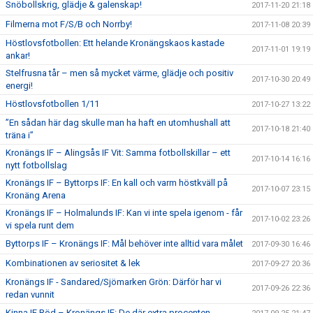
Snöbollskrig, glädje & galenskap!
2017-11-20 21:18
Filmerna mot F/S/B och Norrby!
2017-11-08 20:39
Höstlovsfotbollen: Ett helande Kronängskaos kastade
2017-11-01 19:19
ankar!
Stelfrusna tår – men så mycket värme, glädje och positiv
2017-10-30 20:49
energi!
Höstlovsfotbollen 1/11
2017-10-27 13:22
”En sådan här dag skulle man ha haft en utomhushall att
2017-10-18 21:40
träna i”
Kronängs IF – Alingsås IF Vit: Samma fotbollskillar – ett
2017-10-14 16:16
nytt fotbollslag
Kronängs IF – Byttorps IF: En kall och varm höstkväll på
2017-10-07 23:15
Kronäng Arena
Kronängs IF – Holmalunds IF: Kan vi inte spela igenom - får
2017-10-02 23:26
vi spela runt dem
Byttorps IF – Kronängs IF: Mål behöver inte alltid vara målet
2017-09-30 16:46
Kombinationen av seriositet & lek
2017-09-27 20:36
Kronängs IF - Sandared/Sjömarken Grön: Därför har vi
2017-09-26 22:36
redan vunnit
Kinna IF Röd – Kronängs IF: De där extra procenten