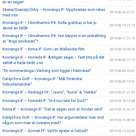
än en seger!
Skene/Svansjö/Örby – Kronängs IF: Vippbrädan som retas
2019-06-24 21:51
med oss
Kronängs IF – Ulricehamns IFK: Kolla grabbar, ni har ju
2019-06-19 21:14
skrivit en hitlåt!
Kronängs IF – Ulricehamns IFK: Hur slipper vi en utskällning
2019-06-17 21:16
av ”Arga snickaren”?
Kronängs IF – Kinna IF: Som i en Wallander-film
2019-06-10 00:29
Kronängs IF – Horreds IF: Äntligen seger – fast inte på det
2019-06-06 21:15
sättet vi hade tänkt oss
”En sommarstuga i Varberg som ligger i Halmstad”
2019-06-03 22:01
Dalsjöfors GoIF – Kronängs IF: ”Mål förändrar
2019-05-30 13:51
fotbollsmatcher”
Kronängs IF – Redvägs FK: "Jason", "Kurre" & "Henke"
2019-05-27 21:50
Kronängs IF – Horreds IF: ”Is it too late for God?”
2019-05-18 12:48
Kinna IF – Kronängs IF: ”Det är vägen som är mödan värd”
2019-05-16 22:17
Dalsjöfors GoIF – Kronängs IF: Hur argumenterar man mot
2019-05-15 00:20
någon som man är överens med?
Kronängs IF – Somali FF: Varför spelar vi fotboll?
2019-05-13 22:05