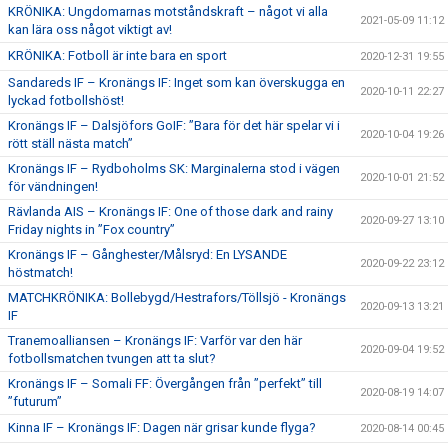
KRÖNIKA: Ungdomarnas motståndskraft – något vi alla
2021-05-09 11:12
kan lära oss något viktigt av!
KRÖNIKA: Fotboll är inte bara en sport
2020-12-31 19:55
Sandareds IF – Kronängs IF: Inget som kan överskugga en
2020-10-11 22:27
lyckad fotbollshöst!
Kronängs IF – Dalsjöfors GoIF: ”Bara för det här spelar vi i
2020-10-04 19:26
rött ställ nästa match”
Kronängs IF – Rydboholms SK: Marginalerna stod i vägen
2020-10-01 21:52
för vändningen!
Rävlanda AIS – Kronängs IF: One of those dark and rainy
2020-09-27 13:10
Friday nights in ”Fox country”
Kronängs IF – Gånghester/Målsryd: En LYSANDE
2020-09-22 23:12
höstmatch!
MATCHKRÖNIKA: Bollebygd/Hestrafors/Töllsjö - Kronängs
2020-09-13 13:21
IF
Tranemoalliansen – Kronängs IF: Varför var den här
2020-09-04 19:52
fotbollsmatchen tvungen att ta slut?
Kronängs IF – Somali FF: Övergången från ”perfekt” till
2020-08-19 14:07
”futurum”
Kinna IF – Kronängs IF: Dagen när grisar kunde flyga?
2020-08-14 00:45