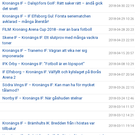
Kronängs IF – Dalsjöfors GoIF: Rätt saker rätt – ändå gick
2018-04-30 22:19
det snett
Kronängs IF – IF Elfsborg Gul: Första seriematchen
2018-04-29 10:26
avklarad – många återstår!
FILM: Kronäng Arena Cup 2018 - mer än bara fotboll
2018-04-28 20:23
Skene IF – Kronängs IF: Ett slutprov med många vackra
2018-04-23 22:59
toner
Kronängs IF – Tranemo IF: Vägran att vika ner sig
2018-04-15 20:57
imponerade
IFK Örby – Kronängs IF: ”Fotboll är en löpsport”
2018-04-08 10:29
IF Elfsborg – Kronängs IF: Välfyllt och kylslaget på Borås
2018-04-07 20:54
Arena 2
Södra Vings IF – Kronängs IF: Kan man ha för mycket
2018-03-26 22:15
tålamod?
Norrby IF – Kronängs IF: När gåshuden stelnar
2018-03-24 12:46
2018-03-14 11:57
2018-03-12 14:21
Kronängs IF – Brämhults IK: Bredden från i höstas var
2018-03-11 19:14
tillbaka!