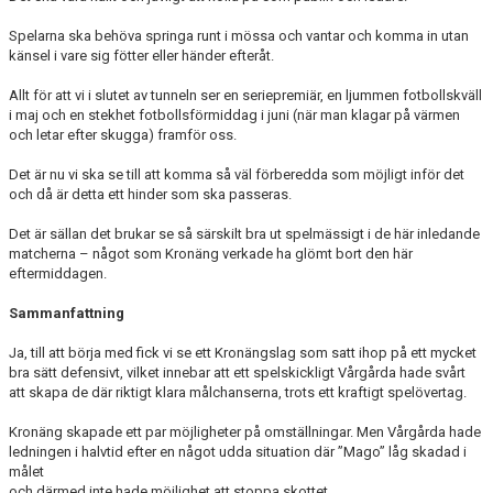
Spelarna ska behöva springa runt i mössa och vantar och komma in utan
känsel i vare sig fötter eller händer efteråt.
Allt för att vi i slutet av tunneln ser en seriepremiär, en ljummen fotbollskväll
i maj och en stekhet fotbollsförmiddag i juni (när man klagar på värmen
och letar efter skugga) framför oss.
Det är nu vi ska se till att komma så väl förberedda som möjligt inför det
och då är detta ett hinder som ska passeras.
Det är sällan det brukar se så särskilt bra ut spelmässigt i de här inledande
matcherna – något som Kronäng verkade ha glömt bort den här
eftermiddagen.
Sammanfattning
Ja, till att börja med fick vi se ett Kronängslag som satt ihop på ett mycket
bra sätt defensivt, vilket innebar att ett spelskickligt Vårgårda hade svårt
att skapa de där riktigt klara målchanserna, trots ett kraftigt spelövertag.
Kronäng skapade ett par möjligheter på omställningar. Men Vårgårda hade
ledningen i halvtid efter en något udda situation där ”Mago” låg skadad i
målet
och därmed inte hade möjlighet att stoppa skottet.