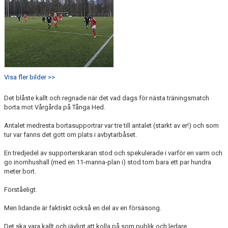
Visa fler bilder >>
Det blåste kallt och regnade när det vad dags för nästa träningsmatch
borta mot Vårgårda på Tånga Hed.
Antalet medresta bortasupportrar var tre till antalet (starkt av er!) och som
tur var fanns det gott om plats i avbytarbåset.
En tredjedel av supporterskaran stod och spekulerade i varför en varm och
go inomhushall (med en 11-manna-plan i) stod tom bara ett par hundra
meter bort.
Förståeligt.
Men lidande är faktiskt också en del av en försäsong.
Det ska vara kallt och jävligt att kolla på som publik och ledare.