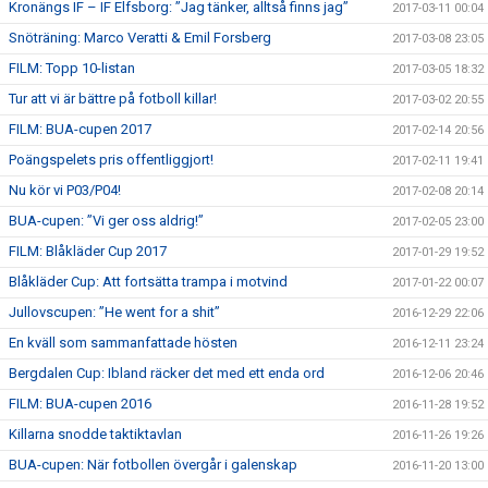
Kronängs IF – IF Elfsborg: ”Jag tänker, alltså finns jag”
2017-03-11 00:04
Snöträning: Marco Veratti & Emil Forsberg
2017-03-08 23:05
FILM: Topp 10-listan
2017-03-05 18:32
Tur att vi är bättre på fotboll killar!
2017-03-02 20:55
FILM: BUA-cupen 2017
2017-02-14 20:56
Poängspelets pris offentliggjort!
2017-02-11 19:41
Nu kör vi P03/P04!
2017-02-08 20:14
BUA-cupen: ”Vi ger oss aldrig!”
2017-02-05 23:00
FILM: Blåkläder Cup 2017
2017-01-29 19:52
Blåkläder Cup: Att fortsätta trampa i motvind
2017-01-22 00:07
Jullovscupen: ”He went for a shit”
2016-12-29 22:06
En kväll som sammanfattade hösten
2016-12-11 23:24
Bergdalen Cup: Ibland räcker det med ett enda ord
2016-12-06 20:46
FILM: BUA-cupen 2016
2016-11-28 19:52
Killarna snodde taktiktavlan
2016-11-26 19:26
BUA-cupen: När fotbollen övergår i galenskap
2016-11-20 13:00