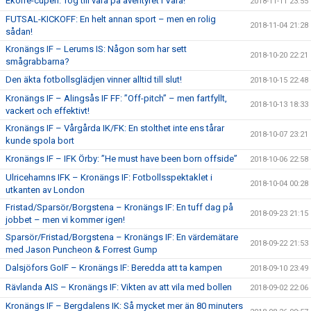
Ekorre-cupen: Tog till vara på äventyret i Vara!
2018-11-11 23:55
FUTSAL-KICKOFF: En helt annan sport – men en rolig
2018-11-04 21:28
sådan!
Kronängs IF – Lerums IS: Någon som har sett
2018-10-20 22:21
smågrabbarna?
Den äkta fotbollsglädjen vinner alltid till slut!
2018-10-15 22:48
Kronängs IF – Alingsås IF FF: ”Off-pitch” – men fartfyllt,
2018-10-13 18:33
vackert och effektivt!
Kronängs IF – Vårgårda IK/FK: En stolthet inte ens tårar
2018-10-07 23:21
kunde spola bort
Kronängs IF – IFK Örby: ”He must have been born offside”
2018-10-06 22:58
Ulricehamns IFK – Kronängs IF: Fotbollsspektaklet i
2018-10-04 00:28
utkanten av London
Fristad/Sparsör/Borgstena – Kronängs IF: En tuff dag på
2018-09-23 21:15
jobbet – men vi kommer igen!
Sparsör/Fristad/Borgstena – Kronängs IF: En värdemätare
2018-09-22 21:53
med Jason Puncheon & Forrest Gump
Dalsjöfors GoIF – Kronängs IF: Beredda att ta kampen
2018-09-10 23:49
Rävlanda AIS – Kronängs IF: Vikten av att vila med bollen
2018-09-02 22:06
Kronängs IF – Bergdalens IK: Så mycket mer än 80 minuters