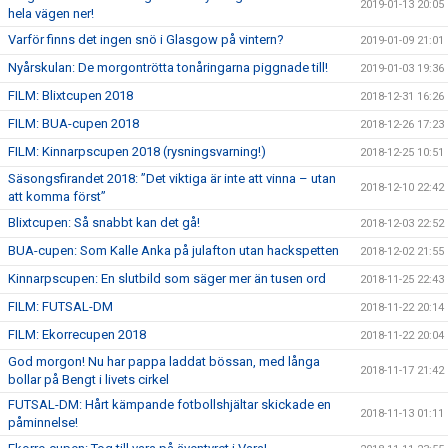
2019-01-13 20:05
hela vägen ner!
Varför finns det ingen snö i Glasgow på vintern?
2019-01-09 21:01
Nyårskulan: De morgontrötta tonåringarna piggnade till!
2019-01-03 19:36
FILM: Blixtcupen 2018
2018-12-31 16:26
FILM: BUA-cupen 2018
2018-12-26 17:23
FILM: Kinnarpscupen 2018 (rysningsvarning!)
2018-12-25 10:51
Säsongsfirandet 2018: ”Det viktiga är inte att vinna – utan
2018-12-10 22:42
att komma först”
Blixtcupen: Så snabbt kan det gå!
2018-12-03 22:52
BUA-cupen: Som Kalle Anka på julafton utan hackspetten
2018-12-02 21:55
Kinnarpscupen: En slutbild som säger mer än tusen ord
2018-11-25 22:43
FILM: FUTSAL-DM
2018-11-22 20:14
FILM: Ekorrecupen 2018
2018-11-22 20:04
God morgon! Nu har pappa laddat bössan, med långa
2018-11-17 21:42
bollar på Bengt i livets cirkel
FUTSAL-DM: Hårt kämpande fotbollshjältar skickade en
2018-11-13 01:11
påminnelse!