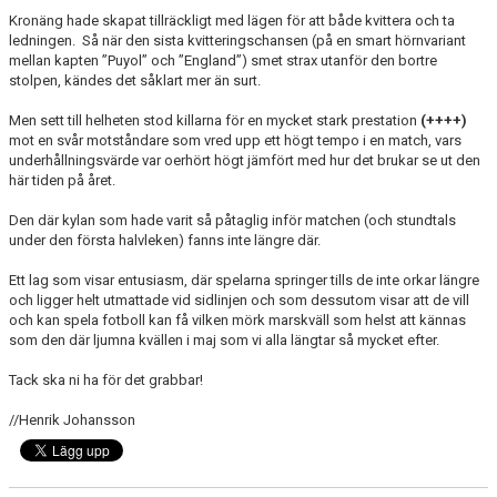
Kronäng hade skapat tillräckligt med lägen för att både kvittera och ta
ledningen. Så när den sista kvitteringschansen (på en smart hörnvariant
mellan kapten ”Puyol” och ”England”) smet strax utanför den bortre
stolpen, kändes det såklart mer än surt.
Men sett till helheten stod killarna för en mycket stark prestation
(++++)
mot en svår motståndare som vred upp ett högt tempo i en match, vars
underhållningsvärde var oerhört högt jämfört med hur det brukar se ut den
här tiden på året.
Den där kylan som hade varit så påtaglig inför matchen (och stundtals
under den första halvleken) fanns inte längre där.
Ett lag som visar entusiasm, där spelarna springer tills de inte orkar längre
och ligger helt utmattade vid sidlinjen och som dessutom visar att de vill
och kan spela fotboll kan få vilken mörk marskväll som helst att kännas
som den där ljumna kvällen i maj som vi alla längtar så mycket efter.
Tack ska ni ha för det grabbar!
//Henrik Johansson