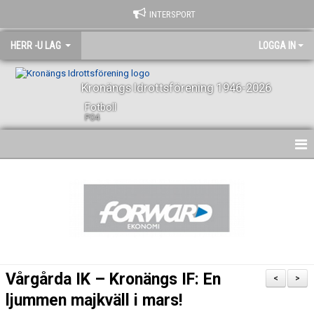
INTERSPORT
HERR -U LAG
LOGGA IN
Kronängs Idrottsförening 1946-2026
Fotboll
P04
HEM
NYHETER
KALENDER
SPELARE OCH LEDARE
Vårgårda IK – Kronängs IF: En
<
>
BILDGALLERI
ljummen majkväll i mars!