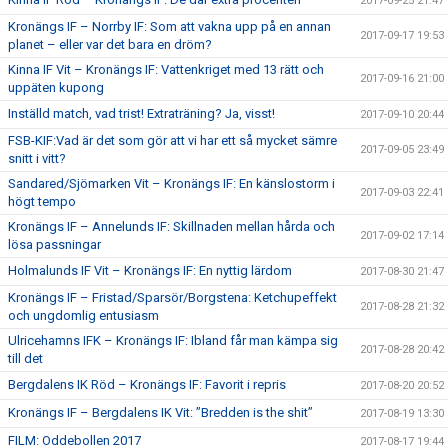
2017-09-25 21:47
Kronängs IF – Norrby IF: Som att vakna upp på en annan
2017-09-17 19:53
planet – eller var det bara en dröm?
Kinna IF Vit – Kronängs IF: Vattenkriget med 13 rätt och
2017-09-16 21:00
uppäten kupong
Inställd match, vad trist! Extraträning? Ja, visst!
2017-09-10 20:44
FSB-KIF:Vad är det som gör att vi har ett så mycket sämre
2017-09-05 23:49
snitt i vitt?
Sandared/Sjömarken Vit – Kronängs IF: En känslostorm i
2017-09-03 22:41
högt tempo
Kronängs IF – Annelunds IF: Skillnaden mellan hårda och
2017-09-02 17:14
lösa passningar
Holmalunds IF Vit – Kronängs IF: En nyttig lärdom
2017-08-30 21:47
Kronängs IF – Fristad/Sparsör/Borgstena: Ketchupeffekt
2017-08-28 21:32
och ungdomlig entusiasm
Ulricehamns IFK – Kronängs IF: Ibland får man kämpa sig
2017-08-28 20:42
till det
Bergdalens IK Röd – Kronängs IF: Favorit i repris
2017-08-20 20:52
Kronängs IF – Bergdalens IK Vit: ”Bredden is the shit”
2017-08-19 13:30
FILM: Oddebollen 2017
2017-08-17 19:44