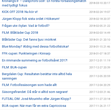
Kronängs IF – Dalsjöfors GoIF: En första försäsongsmatch
2018-03-10 20:17
med tydligt fokus
KICK-OFF 2018: Nu kör vi!
2018-02-24 19:07
Jürgen Klopp fick sista ordet i Hökerum!
2018-02-18 20:37
Frågan ute i kylan: Vad är fotboll?
2018-02-05 21:22
FILM: Blåkläder Cup 2018
2018-02-03 14:49
Blåkläder Cup: Det fanns ljus i mörkret
2018-01-21 20:10
Blue Monday? Aldrig med dessa fotbollstokar!
2018-01-15 21:46
FFK-cupen: Punkteringen i Kinnarp
2018-01-07 18:37
En rimmande summering av fotbollsåret 2017!
2017-12-31 11:19
FILM: BUA-cupen
2017-12-27 20:39
Bergdalen Cup: Resultaten berättar inte alltid hela
2017-12-05 20:59
sanningen
FILM: Fotbollssäsongen som hade allt
2017-12-04 20:29
Säsongsfirandet: Då står vi alltid som segrare!
2017-12-03 21:46
FUTSAL-DM: José Mourinho eller Jürgen Klopp?
2017-11-27 23:18
BUA-cupen: När man får en extra Capricciosa
2017-11-26 21:17