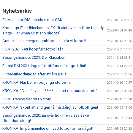
Nyhetsarkiv
FILM: Junior-DM-matchen mot GSK
2022-05-03 23:07
Kronängs IF – Ulricehamns IFK: "It aint over until the fat lady
2022-04-04 07:44
sings – or when Cristiano shoots”
Grattis till seriesegern grabbar – nu kör vi fotboll!
2022-02-13 20:16
FILM: 2021 - ett hoppfullt fotbollsår!
2021-12-31 14:17
Säsongsfirandet 2021: Der Klassiker!
2021-12-14 23:31
Futsal-DM 2021: Ingen fullträff men fullt godkänt!
2021-12-14 22:32
Futsal-urladdningen efter ett års paus!
2021-11-07 20:36
KRÖNIKA: När bollen börjar gå stolpe in!
2021-10-16 10:57
KRÖNIKA: ”Det här var ju ***** - tur att det bara är idrott”
2021-08-22 09:56
FILM: Träningslägret i Nittorp!
2021-08-11 16:28
KRÖNIKA: Skönt att äntligen få må dåligt av fotboll igen!
2021-07-03 11:04
Säsongsfirandet 2020: En svår tid - men vissa saker
2021-06-27 14:44
förändras aldrig!
KRÖNIKA: En påminnelse om vad fotboll är för något!
2021-05-23 20:32