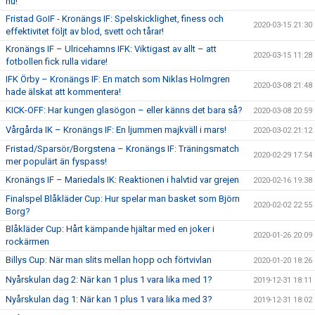
nu!
Fristad GoIF - Kronängs IF: Spelskicklighet, finess och
2020-03-15 21:30
effektivitet följt av blod, svett och tårar!
Kronängs IF – Ulricehamns IFK: Viktigast av allt – att
2020-03-15 11:28
fotbollen fick rulla vidare!
IFK Örby – Kronängs IF: En match som Niklas Holmgren
2020-03-08 21:48
hade älskat att kommentera!
KICK-OFF: Har kungen glasögon – eller känns det bara så?
2020-03-08 20:59
Vårgårda IK – Kronängs IF: En ljummen majkväll i mars!
2020-03-02 21:12
Fristad/Sparsör/Borgstena – Kronängs IF: Träningsmatch
2020-02-29 17:54
mer populärt än fyspass!
Kronängs IF – Mariedals IK: Reaktionen i halvtid var grejen
2020-02-16 19:38
Finalspel Blåkläder Cup: Hur spelar man basket som Björn
2020-02-02 22:55
Borg?
Blåkläder Cup: Hårt kämpande hjältar med en joker i
2020-01-26 20:09
rockärmen
Billys Cup: När man slits mellan hopp och förtvivlan
2020-01-20 18:26
Nyårskulan dag 2: När kan 1 plus 1 vara lika med 1?
2019-12-31 18:11
Nyårskulan dag 1: När kan 1 plus 1 vara lika med 3?
2019-12-31 18:02