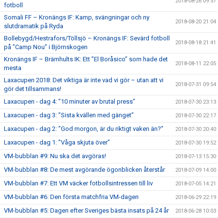
2018-08-26 09:57
fotboll
Somali FF – Kronängs IF: Kamp, svängningar och ny
2018-08-20 21:04
slutdramatik på Ryda
Bollebygd/Hestrafors/Töllsjö – Kronängs IF: Sevärd fotboll
2018-08-18 21:41
på ”Camp Nou” i Björnskogen
Kronängs IF – Brämhults IK: Ett ”El Boråsico” som hade det
2018-08-11 22:05
mesta
Laxacupen 2018: Det viktiga är inte vad vi gör – utan att vi
2018-07-31 09:54
gör det tillsammans!
Laxacupen - dag 4: ”10 minuter av brutal press”
2018-07-30 23:13
Laxacupen - dag 3: ”Sista kvällen med gänget”
2018-07-30 22:17
Laxacupen - dag 2: ”God morgon, är du riktigt vaken än?”
2018-07-30 20:40
Laxacupen - dag 1: ”Våga skjuta över”
2018-07-30 19:52
VM-bubblan #9: Nu ska det avgöras!
2018-07-13 15:30
VM-bubblan #8: De mest avgörande ögonblicken återstår
2018-07-09 14:00
VM-bubblan #7: Ett VM väcker fotbollsintressen till liv
2018-07-05 14:21
VM-bubblan #6: Den första matchfria VM-dagen
2018-06-29 22:19
VM-bubblan #5: Dagen efter Sveriges bästa insats på 24 år
2018-06-28 10:03