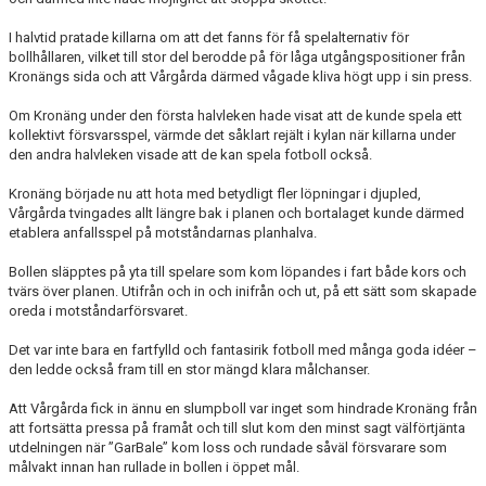
I halvtid pratade killarna om att det fanns för få spelalternativ för
bollhållaren, vilket till stor del berodde på för låga utgångspositioner från
Kronängs sida och att Vårgårda därmed vågade kliva högt upp i sin press.
Om Kronäng under den första halvleken hade visat att de kunde spela ett
kollektivt försvarsspel, värmde det såklart rejält i kylan när killarna under
den andra halvleken visade att de kan spela fotboll också.
Kronäng började nu att hota med betydligt fler löpningar i djupled,
Vårgårda tvingades allt längre bak i planen och bortalaget kunde därmed
etablera anfallsspel på motståndarnas planhalva.
Bollen släpptes på yta till spelare som kom löpandes i fart både kors och
tvärs över planen. Utifrån och in och inifrån och ut, på ett sätt som skapade
oreda i motståndarförsvaret.
Det var inte bara en fartfylld och fantasirik fotboll med många goda idéer –
den ledde också fram till en stor mängd klara målchanser.
Att Vårgårda fick in ännu en slumpboll var inget som hindrade Kronäng från
att fortsätta pressa på framåt och till slut kom den minst sagt välförtjänta
utdelningen när ”GarBale” kom loss och rundade såväl försvarare som
målvakt innan han rullade in bollen i öppet mål.