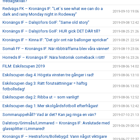
fredagskväll?
Redvägs FK – Kronängs IF: ”Let´s see what we can do a
2019-09-10 19:06
dark and rainy Monday night in Rodeway”
Kronängs IF – Dalsjöfors GoIF: ”Same old story”
2019-09-08 12:42
Kronängs IF – Dalsjöfors GoIF: HUR gick DET DÄR till?
2019-08-25 21:26
Kronängs IF – Kinna IF: ”Det gör ont när ballonger spricker”
2019-08-21 22:54
Somali FF – Kronängs IF: När ribbträffarna blev våra vänner!
2019-08-19 23:06
Horreds IF – Kronängs IF: Nära historisk comeback i rött!
2019-08-16 23:26
FILM: Eskilscupen 2019
2019-08-06 14:02
Eskilscupen dag 4: Högsta vinsten tre gånger i rad!
2019-08-06 13:10
Eskilscupen dag 3: Rätt förutsättningar = häftig
2019-08-06 13:02
fotbollsdag!
Eskilscupen dag 2: Ribba ut – som vanligt!
2019-08-06 12:52
Eskilscupen dag 1: Mer skolgårdsfotboll efterfrågas!
2019-08-06 12:42
Sommaruppehåll? Vad är det? Kan jag ringa en vän?
2019-07-10 21:13
Dalstorp/Grimsås/Limmared – Kronängs IF: Avslutade med
2019-06-29 00:14
glassplitter i Limmared!
Kronängs IF – Hestrafors/Bollebygd: Vann något viktigare
2019-06-27 22:37