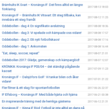
Brämhults IK Svart – Kronängs IF: Det finns alltid en längre
2017-08-13 18:03
förklaring
Kronängs IF – Brämhults IK Vitsvart: Ett steg tillbaka, kan
2017-08-12 11:25
innebära ett steg framåt
Oddebollen - dag 4: En signifikativ avslutning
2017-08-08 18:36
Oddebollen - dag 3: Vi spelade och kämpade oss vidare!
2017-08-08 17:57
Oddebollen - dag 2: Ett nytt fotbollskaos!
2017-08-08 17:16
Oddebollen - dag 1: Ankomsten
2017-08-08 16:44
"Eat, sleep, soccer, repeat"
2017-08-07 21:01
Oddebollen 2017: Glädje, gemenskap och kämparglöd!
2017-08-07 12:07
KRÖNIKA: Kronängs IF P03/04 – det ständigt pågående
2017-07-09 11:23
kaoset
Kronängs IF – Dalsjöfors GoIF: Vi tankar bilen och åker
2017-07-01 21:22
vidare!
Fler filmer & ett slag för spontanfotbollen
2017-06-26 22:37
IF Elfsborg – Kronängs IF: Med både hjärta och hjärna
2017-06-21 00:38
En inspirerande träning med de hemliga gästerna
2017-06-12 21:31
Kronängs IF – Kinna IF Röd: Fotboll är inte alltid en dans på