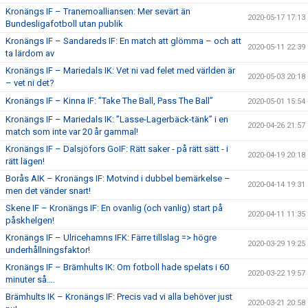
Kronängs IF – Tranemoalliansen: Mer sevärt än
2020-05-17 17:13
Bundesligafotboll utan publik
Kronängs IF – Sandareds IF: En match att glömma – och att
2020-05-11 22:39
ta lärdom av
Kronängs IF – Mariedals IK: Vet ni vad felet med världen är
2020-05-03 20:18
– vet ni det?
Kronängs IF – Kinna IF: ”Take The Ball, Pass The Ball”
2020-05-01 15:54
Kronängs IF – Mariedals IK: ”Lasse-Lagerbäck-tänk” i en
2020-04-26 21:57
match som inte var 20 år gammal!
Kronängs IF – Dalsjöfors GoIF: Rätt saker - på rätt sätt - i
2020-04-19 20:18
rätt lägen!
Borås AIK – Kronängs IF: Motvind i dubbel bemärkelse –
2020-04-14 19:31
men det vänder snart!
Skene IF – Kronängs IF: En ovanlig (och vanlig) start på
2020-04-11 11:35
påskhelgen!
Kronängs IF – Ulricehamns IFK: Färre tillslag => högre
2020-03-29 19:25
underhållningsfaktor!
Kronängs IF – Brämhults IK: Om fotboll hade spelats i 60
2020-03-22 19:57
minuter så….
Brämhults IK – Kronängs IF: Precis vad vi alla behöver just
2020-03-21 20:58