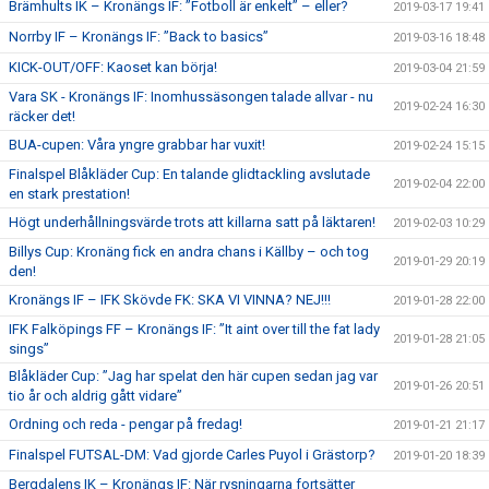
Brämhults IK – Kronängs IF: ”Fotboll är enkelt” – eller?
2019-03-17 19:41
Norrby IF – Kronängs IF: ”Back to basics”
2019-03-16 18:48
KICK-OUT/OFF: Kaoset kan börja!
2019-03-04 21:59
Vara SK - Kronängs IF: Inomhussäsongen talade allvar - nu
2019-02-24 16:30
räcker det!
BUA-cupen: Våra yngre grabbar har vuxit!
2019-02-24 15:15
Finalspel Blåkläder Cup: En talande glidtackling avslutade
2019-02-04 22:00
en stark prestation!
Högt underhållningsvärde trots att killarna satt på läktaren!
2019-02-03 10:29
Billys Cup: Kronäng fick en andra chans i Källby – och tog
2019-01-29 20:19
den!
Kronängs IF – IFK Skövde FK: SKA VI VINNA? NEJ!!!
2019-01-28 22:00
IFK Falköpings FF – Kronängs IF: ”It aint over till the fat lady
2019-01-28 21:05
sings”
Blåkläder Cup: ”Jag har spelat den här cupen sedan jag var
2019-01-26 20:51
tio år och aldrig gått vidare”
Ordning och reda - pengar på fredag!
2019-01-21 21:17
Finalspel FUTSAL-DM: Vad gjorde Carles Puyol i Grästorp?
2019-01-20 18:39
Bergdalens IK – Kronängs IF: När rysningarna fortsätter