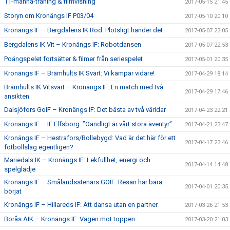
11-manna-träning & filmvisning
2017-05-15 21:45
Storyn om Kronängs IF P03/04
2017-05-10 20:10
Kronängs IF – Bergdalens IK Röd: Plötsligt händer det
2017-05-07 23:05
Bergdalens IK Vit – Kronängs IF: Robotdansen
2017-05-07 22:53
Poängspelet fortsätter & filmer från seriespelet
2017-05-01 20:35
Kronängs IF – Brämhults IK Svart: Vi kämpar vidare!
2017-04-29 18:14
Brämhults IK Vitsvart – Kronängs IF: En match med två
2017-04-29 17:46
ansikten
Dalsjöfors GoIF – Kronängs IF: Det bästa av två världar
2017-04-23 22:21
Kronängs IF – IF Elfsborg: ”Oändligt är vårt stora äventyr”
2017-04-21 23:47
Kronängs IF – Hestrafors/Bollebygd: Vad är det här för ett
2017-04-17 23:46
fotbollslag egentligen?
Mariedals IK – Kronängs IF: Lekfullhet, energi och
2017-04-14 14:48
spelglädje
Kronängs IF – Smålandsstenars GOIF: Resan har bara
2017-04-01 20:35
börjat
Kronängs IF – Hillareds IF: Att dansa utan en partner
2017-03-26 21:53
Borås AIK – Kronängs IF: Vägen mot toppen
2017-03-20 21:03