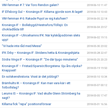
VM-femman # 7: Var Toro Rendon galen?
2018-06-10 11:47
IF Elfsborg Gul – Kronängs IF: Killarna gjorde som A-laget!
2018-06-10 10:43
VM-femman # 6: Rakade Puyol av sig kalufsen?
2018-06-05 22:18
Kronängs IF – Bollebygd/Hestrafors/Töllsjö: En
2018-06-04 23:57
chokladlåda till!
Kronängs IF –Ulricehamns IFK: När kylskåpsdörren slets
2018-06-02 19:15
upp!
”Vi hade inte råd med Messi”
2018-05-30 23:02
IFK Örby – Kronängs IF: Stridens hetta & Kronängshjärta
2018-05-28 22:47
Södra Vings IF – Kronängs IF: ”De där tjugo minuterna”
2018-05-25 20:23
Kronängs IF – Fristad/Sparsör/Borgstena: Sju års olycka?
2018-05-19 19:50
Knappast!
En solskenshistoria: Visst är det jobbigt?
2018-05-10 10:34
Brämhults IK – Kronängs IF: Kan man vara kär i ett
2018-05-07 00:12
fotbollslag?
Lerums IS – Kronängs IF: Vad skulle Glenn Strömberg ha
2018-05-05 17:47
sagt?
Killarna fick ”repa” positionsförsvar
2018-05-01 16:56