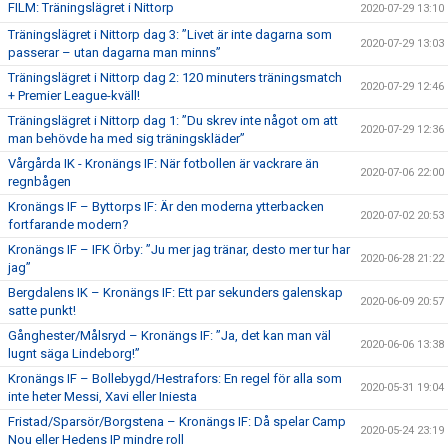
FILM: Träningslägret i Nittorp
2020-07-29 13:10
Träningslägret i Nittorp dag 3: ”Livet är inte dagarna som
2020-07-29 13:03
passerar – utan dagarna man minns”
Träningslägret i Nittorp dag 2: 120 minuters träningsmatch
2020-07-29 12:46
+ Premier League-kväll!
Träningslägret i Nittorp dag 1: ”Du skrev inte något om att
2020-07-29 12:36
man behövde ha med sig träningskläder”
Vårgårda IK - Kronängs IF: När fotbollen är vackrare än
2020-07-06 22:00
regnbågen
Kronängs IF – Byttorps IF: Är den moderna ytterbacken
2020-07-02 20:53
fortfarande modern?
Kronängs IF – IFK Örby: ”Ju mer jag tränar, desto mer tur har
2020-06-28 21:22
jag”
Bergdalens IK – Kronängs IF: Ett par sekunders galenskap
2020-06-09 20:57
satte punkt!
Gånghester/Målsryd – Kronängs IF: ”Ja, det kan man väl
2020-06-06 13:38
lugnt säga Lindeborg!”
Kronängs IF – Bollebygd/Hestrafors: En regel för alla som
2020-05-31 19:04
inte heter Messi, Xavi eller Iniesta
Fristad/Sparsör/Borgstena – Kronängs IF: Då spelar Camp
2020-05-24 23:19
Nou eller Hedens IP mindre roll