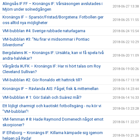
Alingsås IF FF – Kronängs IF: Vårsäsongen avslutades i
2018-06-27 13:38
Mjörn under solnedgången
Kronängs IF – Sparsör/Fristad/Borgstena: Fotbollen ger
2018-06-25 11:55
oss alltid nya möjligheter
VM-bubblan #4: Sverige rubbade naturlagarna
2018-06-24 15:54
VM-bubblan #3: ”Nu firar vi midsommar i Pontiac
2018-06-22 10:29
Silverdome”
Bergdalens IK – Kronängs IF: Ursäkta, kan vi få spela två
2018-06-20 11:09
andra-halvlekar?
Vårgårda IK/FK – Kronängs IF: Har ni hört talas om Roy
2018-06-19 00:26
Cleveland Sullivan?
VM-bubblan #2: Gör Ronaldo ett hattrick till?
2018-06-17 13:18
Kronängs IF – Rävlanda AIS: Fågel, fisk & mittemellan
2018-06-14 23:44
VM-bubblan # 1: Gör Salah och Suárez mål?
2018-06-14 16:33
Ett löjligt charmigt och kaotiskt fotbollsgäng - nu kör vi
2018-06-13 23:28
”VM-bubblan”!
VM-femman # 8: Hade Raymond Domenech något emot
2018-06-11 22:07
skorpioner?
IF Elfsborg – Kronängs IF: Killarna kämpade sig igenom
2018-06-10 21:26
helgen på Ryda!