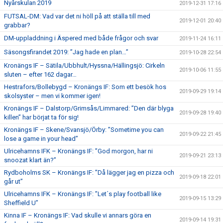
Nyårskulan 2019
2019-12-31 17:16
FUTSAL-DM: Vad var det ni höll på att ställa till med
2019-12-01 20:40
grabbar?
DM-uppladdning i Äspered med både frågor och svar
2019-11-24 16:11
Säsongsfirandet 2019: ”Jag hade en plan…”
2019-10-28 22:54
Kronängs IF – Sätila/Ubbhult/Hyssna/Hällingsjö: Cirkeln
2019-10-06 11:55
sluten – efter 162 dagar…
Hestrafors/Bollebygd – Kronängs IF: Som ett besök hos
2019-09-29 19:14
skolsyster – men vi kommer igen!
Kronängs IF – Dalstorp/Grimsås/Limmared: ”Den där blyga
2019-09-28 19:40
killen” har börjat ta för sig!
Kronängs IF – Skene/Svansjö/Örby: ”Sometime you can
2019-09-22 21:45
lose a game in your head”
Ulricehamns IFK – Kronängs IF: ”God morgon, har ni
2019-09-21 23:13
snoozat klart än?”
Rydboholms SK – Kronängs IF: ”Då lägger jag en pizza och
2019-09-18 22:01
går ut”
Ulricehamns IFK – Kronängs IF: ”Let´s play football like
2019-09-15 13:29
Sheffield U”
Kinna IF – Kronängs IF: Vad skulle vi annars göra en
2019-09-14 19:31