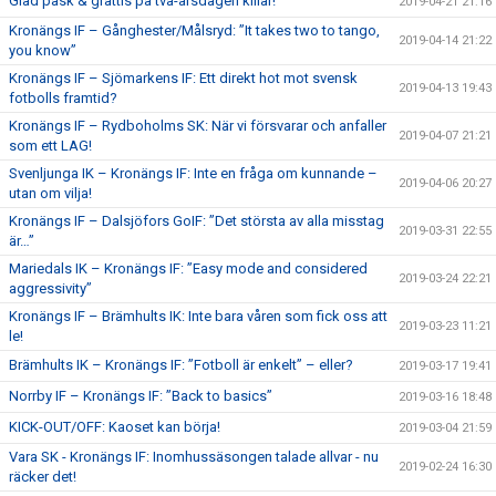
Glad påsk & grattis på två-årsdagen killar!
2019-04-21 21:16
Kronängs IF – Gånghester/Målsryd: ”It takes two to tango,
2019-04-14 21:22
you know”
Kronängs IF – Sjömarkens IF: Ett direkt hot mot svensk
2019-04-13 19:43
fotbolls framtid?
Kronängs IF – Rydboholms SK: När vi försvarar och anfaller
2019-04-07 21:21
som ett LAG!
Svenljunga IK – Kronängs IF: Inte en fråga om kunnande –
2019-04-06 20:27
utan om vilja!
Kronängs IF – Dalsjöfors GoIF: ”Det största av alla misstag
2019-03-31 22:55
är…”
Mariedals IK – Kronängs IF: ”Easy mode and considered
2019-03-24 22:21
aggressivity”
Kronängs IF – Brämhults IK: Inte bara våren som fick oss att
2019-03-23 11:21
le!
Brämhults IK – Kronängs IF: ”Fotboll är enkelt” – eller?
2019-03-17 19:41
Norrby IF – Kronängs IF: ”Back to basics”
2019-03-16 18:48
KICK-OUT/OFF: Kaoset kan börja!
2019-03-04 21:59
Vara SK - Kronängs IF: Inomhussäsongen talade allvar - nu
2019-02-24 16:30
räcker det!