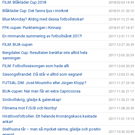
FILM: Blåkläder Cup 2018
2018-02-03 14:49
Blåkläder Cup: Det fanns ljus i mörkret
2018-01-21 20:10
Blue Monday? Aldrig med dessa fotbollstokar!
2018-01-15 21:46
FFK-cupen: Punkteringen i Kinnarp
2018-01-07 18:37
En rimmande summering av fotbollsåret 2017!
2017-12-31 11:19
FILM: BUA-cupen
2017-12-27 20:39
Bergdalen Cup: Resultaten berättar inte alltid hela
2017-12-05 20:59
sanningen
FILM: Fotbollssäsongen som hade allt
2017-12-04 20:29
Säsongsfirandet: Då står vi alltid som segrare!
2017-12-03 21:46
FUTSAL-DM: José Mourinho eller Jürgen Klopp?
2017-11-27 23:18
BUA-cupen: När man får en extra Capricciosa
2017-11-26 21:17
Snöbollskrig, glädje & galenskap!
2017-11-20 21:18
Filmerna mot F/S/B och Norrby!
2017-11-08 20:39
Höstlovsfotbollen: Ett helande Kronängskaos kastade
2017-11-01 19:19
ankar!
Stelfrusna tår – men så mycket värme, glädje och positiv
2017-10-30 20:49
energi!