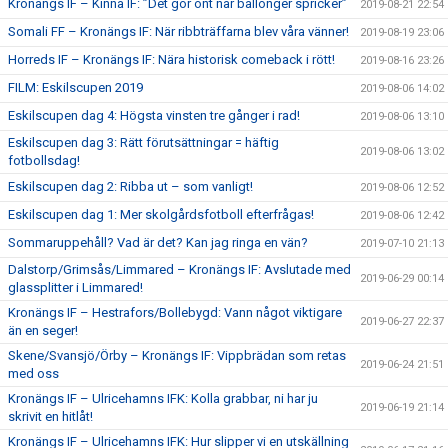
Kronängs IF – Kinna IF: ”Det gör ont när ballonger spricker”
2019-08-21 22:54
Somali FF – Kronängs IF: När ribbträffarna blev våra vänner!
2019-08-19 23:06
Horreds IF – Kronängs IF: Nära historisk comeback i rött!
2019-08-16 23:26
FILM: Eskilscupen 2019
2019-08-06 14:02
Eskilscupen dag 4: Högsta vinsten tre gånger i rad!
2019-08-06 13:10
Eskilscupen dag 3: Rätt förutsättningar = häftig
2019-08-06 13:02
fotbollsdag!
Eskilscupen dag 2: Ribba ut – som vanligt!
2019-08-06 12:52
Eskilscupen dag 1: Mer skolgårdsfotboll efterfrågas!
2019-08-06 12:42
Sommaruppehåll? Vad är det? Kan jag ringa en vän?
2019-07-10 21:13
Dalstorp/Grimsås/Limmared – Kronängs IF: Avslutade med
2019-06-29 00:14
glassplitter i Limmared!
Kronängs IF – Hestrafors/Bollebygd: Vann något viktigare
2019-06-27 22:37
än en seger!
Skene/Svansjö/Örby – Kronängs IF: Vippbrädan som retas
2019-06-24 21:51
med oss
Kronängs IF – Ulricehamns IFK: Kolla grabbar, ni har ju
2019-06-19 21:14
skrivit en hitlåt!
Kronängs IF – Ulricehamns IFK: Hur slipper vi en utskällning