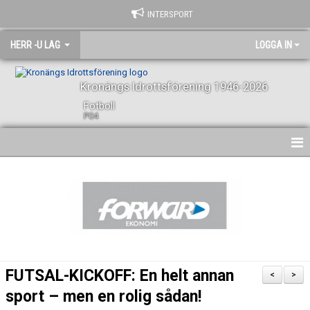
INTERSPORT
HERR -U LAG
LOGGA IN
Kronängs Idrottsförening 1946-2026
Fotboll
P04
HEM
NYHETER
KALENDER
SPELARE OCH LEDARE
FUTSAL-KICKOFF: En helt annan
<
>
BILDGALLERI
sport – men en rolig sådan!