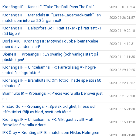
Kronängs IF – Kinna IF: ”Take The Ball, Pass The Ball”
2020-05-01 15:54
Kronängs IF – Mariedals IK: ”Lasse-Lagerbäck-tänk” i en
2020-04-26 21:57
match som inte var 20 år gammal!
Kronängs IF – Dalsjöfors GoIF: Rätt saker - på rätt sätt - i
2020-04-19 20:18
rätt lägen!
Borås AIK – Kronängs IF: Motvind i dubbel bemärkelse –
2020-04-14 19:31
men det vänder snart!
Skene IF – Kronängs IF: En ovanlig (och vanlig) start på
2020-04-11 11:35
påskhelgen!
Kronängs IF – Ulricehamns IFK: Färre tillslag => högre
2020-03-29 19:25
underhållningsfaktor!
Kronängs IF – Brämhults IK: Om fotboll hade spelats i 60
2020-03-22 19:57
minuter så….
Brämhults IK – Kronängs IF: Precis vad vi alla behöver just
2020-03-21 20:58
nu!
Fristad GoIF - Kronängs IF: Spelskicklighet, finess och
2020-03-15 21:30
effektivitet följt av blod, svett och tårar!
Kronängs IF – Ulricehamns IFK: Viktigast av allt – att
2020-03-15 11:28
fotbollen fick rulla vidare!
IFK Örby – Kronängs IF: En match som Niklas Holmgren
2020-03-08 21:48