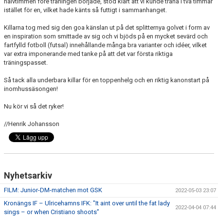
halvtimmen före träningen började, stod klart att vi kunde träna i två timmar
istället för en, vilket hade känts så futtigt i sammanhanget.
Killarna tog med sig den goa känslan ut på det splitternya golvet i form av
en inspiration som smittade av sig och vi bjöds på en mycket sevärd och
fartfylld fotboll (futsal) innehållande många bra varianter och idéer, vilket
var extra imponerande med tanke på att det var första riktiga
träningspasset.
Så tack alla underbara killar för en toppenhelg och en riktig kanonstart på
inomhussäsongen!
Nu kör vi så det ryker!
//Henrik Johansson
Nyhetsarkiv
FILM: Junior-DM-matchen mot GSK
2022-05-03 23:07
Kronängs IF – Ulricehamns IFK: "It aint over until the fat lady
2022-04-04 07:44
sings – or when Cristiano shoots”