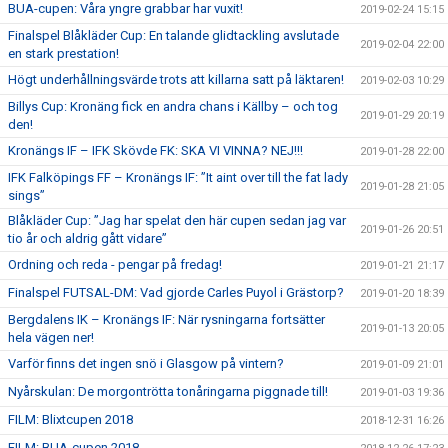
BUA-cupen: Våra yngre grabbar har vuxit!
2019-02-24 15:15
Finalspel Blåkläder Cup: En talande glidtackling avslutade
2019-02-04 22:00
en stark prestation!
Högt underhållningsvärde trots att killarna satt på läktaren!
2019-02-03 10:29
Billys Cup: Kronäng fick en andra chans i Källby – och tog
2019-01-29 20:19
den!
Kronängs IF – IFK Skövde FK: SKA VI VINNA? NEJ!!!
2019-01-28 22:00
IFK Falköpings FF – Kronängs IF: ”It aint over till the fat lady
2019-01-28 21:05
sings”
Blåkläder Cup: ”Jag har spelat den här cupen sedan jag var
2019-01-26 20:51
tio år och aldrig gått vidare”
Ordning och reda - pengar på fredag!
2019-01-21 21:17
Finalspel FUTSAL-DM: Vad gjorde Carles Puyol i Grästorp?
2019-01-20 18:39
Bergdalens IK – Kronängs IF: När rysningarna fortsätter
2019-01-13 20:05
hela vägen ner!
Varför finns det ingen snö i Glasgow på vintern?
2019-01-09 21:01
Nyårskulan: De morgontrötta tonåringarna piggnade till!
2019-01-03 19:36
FILM: Blixtcupen 2018
2018-12-31 16:26
FILM: BUA-cupen 2018