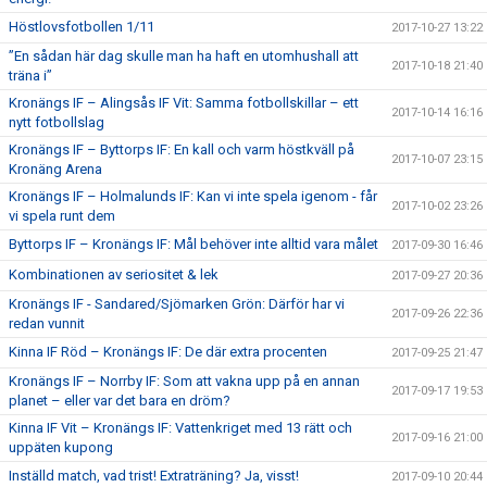
Höstlovsfotbollen 1/11
2017-10-27 13:22
”En sådan här dag skulle man ha haft en utomhushall att
2017-10-18 21:40
träna i”
Kronängs IF – Alingsås IF Vit: Samma fotbollskillar – ett
2017-10-14 16:16
nytt fotbollslag
Kronängs IF – Byttorps IF: En kall och varm höstkväll på
2017-10-07 23:15
Kronäng Arena
Kronängs IF – Holmalunds IF: Kan vi inte spela igenom - får
2017-10-02 23:26
vi spela runt dem
Byttorps IF – Kronängs IF: Mål behöver inte alltid vara målet
2017-09-30 16:46
Kombinationen av seriositet & lek
2017-09-27 20:36
Kronängs IF - Sandared/Sjömarken Grön: Därför har vi
2017-09-26 22:36
redan vunnit
Kinna IF Röd – Kronängs IF: De där extra procenten
2017-09-25 21:47
Kronängs IF – Norrby IF: Som att vakna upp på en annan
2017-09-17 19:53
planet – eller var det bara en dröm?
Kinna IF Vit – Kronängs IF: Vattenkriget med 13 rätt och
2017-09-16 21:00
uppäten kupong
Inställd match, vad trist! Extraträning? Ja, visst!
2017-09-10 20:44