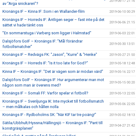
2019-06-17 21:16
av ”Arga snickaren”?
Kronängs IF – Kinna IF: Som i en Wallander-film
2019-06-10 00:29
Kronängs IF – Horreds IF: Äntligen seger – fast inte på det
2019-06-06 21:15
sättet vi hade tänkt oss
”En sommarstuga i Varberg som ligger i Halmstad”
2019-06-03 22:01
Dalsjöfors GoIF – Kronängs IF: ”Mål förändrar
2019-05-30 13:51
fotbollsmatcher”
Kronängs IF – Redvägs FK: "Jason", "Kurre" & "Henke"
2019-05-27 21:50
Kronängs IF – Horreds IF: ”Is it too late for God?”
2019-05-18 12:48
Kinna IF – Kronängs IF: ”Det är vägen som är mödan värd”
2019-05-16 22:17
Dalsjöfors GoIF – Kronängs IF: Hur argumenterar man mot
2019-05-15 00:20
någon som man är överens med?
Kronängs IF – Somali FF: Varför spelar vi fotboll?
2019-05-13 22:05
Kronängs IF – Svenljunga IK: Inte mycket till fotbollsmatch
2019-05-06 22:05
– men målkalas och hållen nolla
Kronängs IF - Rydboholms SK: "När KIF tar tre poäng!"
2019-05-02 18:13
Sätila/Ubbhult/Hyssna/Hällingsjö – Kronängs IF: ”Pant till
2019-04-27 21:42
konstgräsplanen”