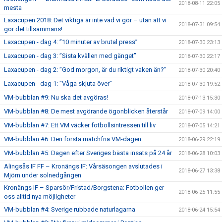
2018-08-11 22:05
mesta
Laxacupen 2018: Det viktiga är inte vad vi gör – utan att vi
2018-07-31 09:54
gör det tillsammans!
Laxacupen - dag 4: ”10 minuter av brutal press”
2018-07-30 23:13
Laxacupen - dag 3: ”Sista kvällen med gänget”
2018-07-30 22:17
Laxacupen - dag 2: ”God morgon, är du riktigt vaken än?”
2018-07-30 20:40
Laxacupen - dag 1: ”Våga skjuta över”
2018-07-30 19:52
VM-bubblan #9: Nu ska det avgöras!
2018-07-13 15:30
VM-bubblan #8: De mest avgörande ögonblicken återstår
2018-07-09 14:00
VM-bubblan #7: Ett VM väcker fotbollsintressen till liv
2018-07-05 14:21
VM-bubblan #6: Den första matchfria VM-dagen
2018-06-29 22:19
VM-bubblan #5: Dagen efter Sveriges bästa insats på 24 år
2018-06-28 10:03
Alingsås IF FF – Kronängs IF: Vårsäsongen avslutades i
2018-06-27 13:38
Mjörn under solnedgången
Kronängs IF – Sparsör/Fristad/Borgstena: Fotbollen ger
2018-06-25 11:55
oss alltid nya möjligheter
VM-bubblan #4: Sverige rubbade naturlagarna
2018-06-24 15:54