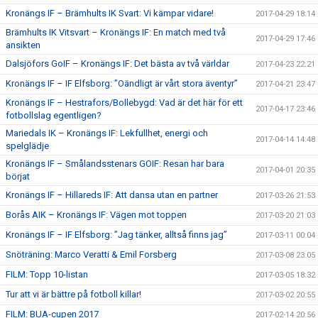
Kronängs IF – Brämhults IK Svart: Vi kämpar vidare!
2017-04-29 18:14
Brämhults IK Vitsvart – Kronängs IF: En match med två
2017-04-29 17:46
ansikten
Dalsjöfors GoIF – Kronängs IF: Det bästa av två världar
2017-04-23 22:21
Kronängs IF – IF Elfsborg: ”Oändligt är vårt stora äventyr”
2017-04-21 23:47
Kronängs IF – Hestrafors/Bollebygd: Vad är det här för ett
2017-04-17 23:46
fotbollslag egentligen?
Mariedals IK – Kronängs IF: Lekfullhet, energi och
2017-04-14 14:48
spelglädje
Kronängs IF – Smålandsstenars GOIF: Resan har bara
2017-04-01 20:35
börjat
Kronängs IF – Hillareds IF: Att dansa utan en partner
2017-03-26 21:53
Borås AIK – Kronängs IF: Vägen mot toppen
2017-03-20 21:03
Kronängs IF – IF Elfsborg: ”Jag tänker, alltså finns jag”
2017-03-11 00:04
Snöträning: Marco Veratti & Emil Forsberg
2017-03-08 23:05
FILM: Topp 10-listan
2017-03-05 18:32
Tur att vi är bättre på fotboll killar!
2017-03-02 20:55
FILM: BUA-cupen 2017
2017-02-14 20:56