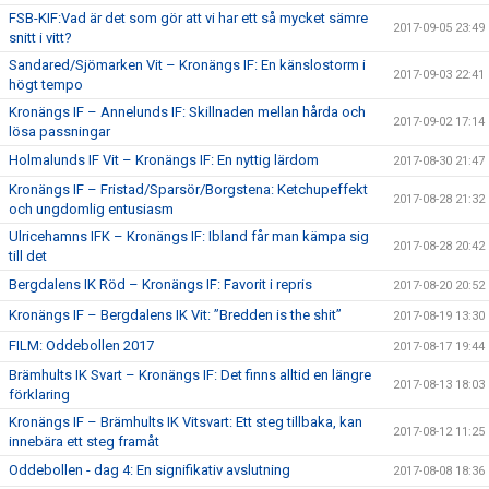
FSB-KIF:Vad är det som gör att vi har ett så mycket sämre
2017-09-05 23:49
snitt i vitt?
Sandared/Sjömarken Vit – Kronängs IF: En känslostorm i
2017-09-03 22:41
högt tempo
Kronängs IF – Annelunds IF: Skillnaden mellan hårda och
2017-09-02 17:14
lösa passningar
Holmalunds IF Vit – Kronängs IF: En nyttig lärdom
2017-08-30 21:47
Kronängs IF – Fristad/Sparsör/Borgstena: Ketchupeffekt
2017-08-28 21:32
och ungdomlig entusiasm
Ulricehamns IFK – Kronängs IF: Ibland får man kämpa sig
2017-08-28 20:42
till det
Bergdalens IK Röd – Kronängs IF: Favorit i repris
2017-08-20 20:52
Kronängs IF – Bergdalens IK Vit: ”Bredden is the shit”
2017-08-19 13:30
FILM: Oddebollen 2017
2017-08-17 19:44
Brämhults IK Svart – Kronängs IF: Det finns alltid en längre
2017-08-13 18:03
förklaring
Kronängs IF – Brämhults IK Vitsvart: Ett steg tillbaka, kan
2017-08-12 11:25
innebära ett steg framåt
Oddebollen - dag 4: En signifikativ avslutning
2017-08-08 18:36