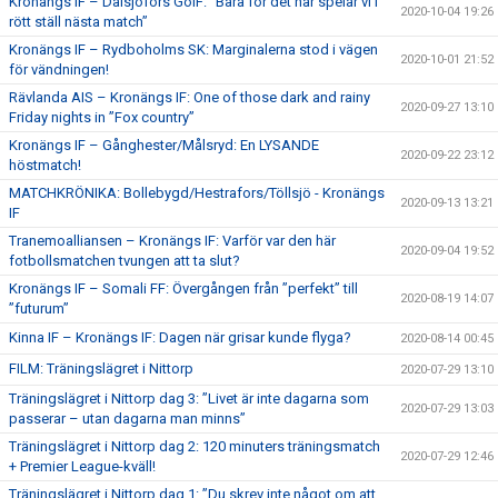
Kronängs IF – Dalsjöfors GoIF: ”Bara för det här spelar vi i
2020-10-04 19:26
rött ställ nästa match”
Kronängs IF – Rydboholms SK: Marginalerna stod i vägen
2020-10-01 21:52
för vändningen!
Rävlanda AIS – Kronängs IF: One of those dark and rainy
2020-09-27 13:10
Friday nights in ”Fox country”
Kronängs IF – Gånghester/Målsryd: En LYSANDE
2020-09-22 23:12
höstmatch!
MATCHKRÖNIKA: Bollebygd/Hestrafors/Töllsjö - Kronängs
2020-09-13 13:21
IF
Tranemoalliansen – Kronängs IF: Varför var den här
2020-09-04 19:52
fotbollsmatchen tvungen att ta slut?
Kronängs IF – Somali FF: Övergången från ”perfekt” till
2020-08-19 14:07
”futurum”
Kinna IF – Kronängs IF: Dagen när grisar kunde flyga?
2020-08-14 00:45
FILM: Träningslägret i Nittorp
2020-07-29 13:10
Träningslägret i Nittorp dag 3: ”Livet är inte dagarna som
2020-07-29 13:03
passerar – utan dagarna man minns”
Träningslägret i Nittorp dag 2: 120 minuters träningsmatch
2020-07-29 12:46
+ Premier League-kväll!
Träningslägret i Nittorp dag 1: ”Du skrev inte något om att