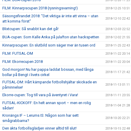
2018-12-26 17:23
FILM: Kinnarpscupen 2018 (rysningsvarning!)
2018-12-25 10:51
Säsongsfirandet 2018: ”Det viktiga är inte att vinna – utan
2018-12-10 22:42
att komma först”
Blixtcupen: Så snabbt kan det gå!
2018-12-03 22:52
BUA-cupen: Som Kalle Anka på julafton utan hackspetten
2018-12-02 21:55
Kinnarpscupen: En slutbild som säger mer än tusen ord
2018-11-25 22:43
FILM: FUTSAL-DM
2018-11-22 20:14
FILM: Ekorrecupen 2018
2018-11-22 20:04
God morgon! Nu har pappa laddat bössan, med långa
2018-11-17 21:42
bollar på Bengt i livets cirkel
FUTSAL-DM: Hårt kämpande fotbollshjältar skickade en
2018-11-13 01:11
påminnelse!
Ekorre-cupen: Tog till vara på äventyret i Vara!
2018-11-11 23:55
FUTSAL-KICKOFF: En helt annan sport – men en rolig
2018-11-04 21:28
sådan!
Kronängs IF – Lerums IS: Någon som har sett
2018-10-20 22:21
smågrabbarna?
Den äkta fotbollsglädjen vinner alltid till slut!
2018-10-15 22:48