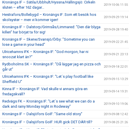
Kronängs IF – Sätila/Ubbhult/Hyssna/Hällingsjö: Cirkeln
2019-10-06 11:55
sluten – efter 162 dagar…
Hestrafors/Bollebygd – Kronängs IF: Som ett besök hos
2019-09-29 19:14
skolsyster – men vi kommer igen!
Kronängs IF – Dalstorp/Grimsås/Limmared: ”Den där blyga
2019-09-28 19:40
killen” har börjat ta för sig!
Kronängs IF – Skene/Svansjö/Örby: ”Sometime you can
2019-09-22 21:45
lose a game in your head”
Ulricehamns IFK – Kronängs IF: ”God morgon, har ni
2019-09-21 23:13
snoozat klart än?”
Rydboholms SK – Kronängs IF: ”Då lägger jag en pizza och
2019-09-18 22:01
går ut”
Ulricehamns IFK – Kronängs IF: ”Let´s play football like
2019-09-15 13:29
Sheffield U”
Kinna IF – Kronängs IF: Vad skulle vi annars göra en
2019-09-14 19:31
fredagskväll?
Redvägs FK – Kronängs IF: ”Let´s see what we can do a
2019-09-10 19:06
dark and rainy Monday night in Rodeway”
Kronängs IF – Dalsjöfors GoIF: ”Same old story”
2019-09-08 12:42
Kronängs IF – Dalsjöfors GoIF: HUR gick DET DÄR till?
2019-08-25 21:26