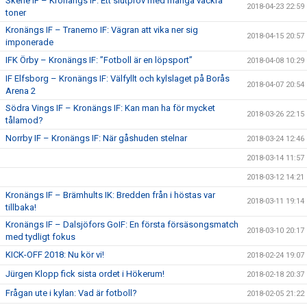
Skene IF – Kronängs IF: Ett slutprov med många vackra
2018-04-23 22:59
toner
Kronängs IF – Tranemo IF: Vägran att vika ner sig
2018-04-15 20:57
imponerade
IFK Örby – Kronängs IF: ”Fotboll är en löpsport”
2018-04-08 10:29
IF Elfsborg – Kronängs IF: Välfyllt och kylslaget på Borås
2018-04-07 20:54
Arena 2
Södra Vings IF – Kronängs IF: Kan man ha för mycket
2018-03-26 22:15
tålamod?
Norrby IF – Kronängs IF: När gåshuden stelnar
2018-03-24 12:46
2018-03-14 11:57
2018-03-12 14:21
Kronängs IF – Brämhults IK: Bredden från i höstas var
2018-03-11 19:14
tillbaka!
Kronängs IF – Dalsjöfors GoIF: En första försäsongsmatch
2018-03-10 20:17
med tydligt fokus
KICK-OFF 2018: Nu kör vi!
2018-02-24 19:07
Jürgen Klopp fick sista ordet i Hökerum!
2018-02-18 20:37
Frågan ute i kylan: Vad är fotboll?
2018-02-05 21:22