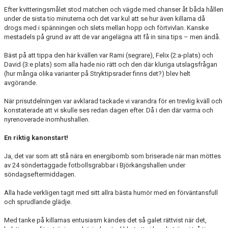
Efter kvitteringsmålet stod matchen och vägde med chanser åt båda hållen
under de sista tio minuterna och det var kul att se hur även killarna då
drogs med i spänningen och slets mellan hopp och förtvivlan. Kanske
mestadels på grund av att de var angelägna att få in sina tips – men ändå.
Bäst på att tippa den här kvällen var Rami (segrare), Felix (2:a-plats) och
David (3:e plats) som alla hade nio rätt och den där kluriga utslagsfrågan
(hur många olika varianter på Stryktipsrader finns det?) blev helt
avgörande.
När prisutdelningen var avklarad tackade vi varandra för en trevlig kväll och
konstaterade att vi skulle ses redan dagen efter. Då i den där varma och
nyrenoverade inomhushallen.
En riktig kanonstart!
Ja, det var som att stå nära en energibomb som briserade när man möttes
av 24 söndertaggade fotbollsgrabbar i Björkängshallen under
söndagseftermiddagen.
Alla hade verkligen tagit med sitt allra bästa humör med en förväntansfull
och sprudlande glädje.
Med tanke på killarnas entusiasm kändes det så galet rättvist när det,