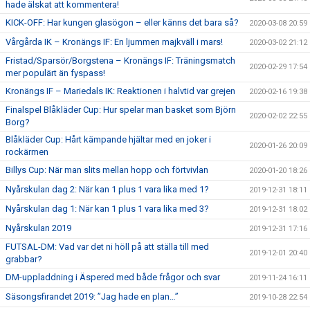
hade älskat att kommentera!
KICK-OFF: Har kungen glasögon – eller känns det bara så?
2020-03-08 20:59
Vårgårda IK – Kronängs IF: En ljummen majkväll i mars!
2020-03-02 21:12
Fristad/Sparsör/Borgstena – Kronängs IF: Träningsmatch
2020-02-29 17:54
mer populärt än fyspass!
Kronängs IF – Mariedals IK: Reaktionen i halvtid var grejen
2020-02-16 19:38
Finalspel Blåkläder Cup: Hur spelar man basket som Björn
2020-02-02 22:55
Borg?
Blåkläder Cup: Hårt kämpande hjältar med en joker i
2020-01-26 20:09
rockärmen
Billys Cup: När man slits mellan hopp och förtvivlan
2020-01-20 18:26
Nyårskulan dag 2: När kan 1 plus 1 vara lika med 1?
2019-12-31 18:11
Nyårskulan dag 1: När kan 1 plus 1 vara lika med 3?
2019-12-31 18:02
Nyårskulan 2019
2019-12-31 17:16
FUTSAL-DM: Vad var det ni höll på att ställa till med
2019-12-01 20:40
grabbar?
DM-uppladdning i Äspered med både frågor och svar
2019-11-24 16:11
Säsongsfirandet 2019: ”Jag hade en plan…”
2019-10-28 22:54