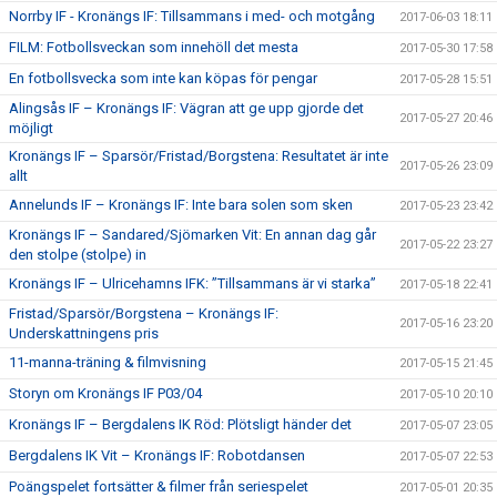
Norrby IF - Kronängs IF: Tillsammans i med- och motgång
2017-06-03 18:11
FILM: Fotbollsveckan som innehöll det mesta
2017-05-30 17:58
En fotbollsvecka som inte kan köpas för pengar
2017-05-28 15:51
Alingsås IF – Kronängs IF: Vägran att ge upp gjorde det
2017-05-27 20:46
möjligt
Kronängs IF – Sparsör/Fristad/Borgstena: Resultatet är inte
2017-05-26 23:09
allt
Annelunds IF – Kronängs IF: Inte bara solen som sken
2017-05-23 23:42
Kronängs IF – Sandared/Sjömarken Vit: En annan dag går
2017-05-22 23:27
den stolpe (stolpe) in
Kronängs IF – Ulricehamns IFK: ”Tillsammans är vi starka”
2017-05-18 22:41
Fristad/Sparsör/Borgstena – Kronängs IF:
2017-05-16 23:20
Underskattningens pris
11-manna-träning & filmvisning
2017-05-15 21:45
Storyn om Kronängs IF P03/04
2017-05-10 20:10
Kronängs IF – Bergdalens IK Röd: Plötsligt händer det
2017-05-07 23:05
Bergdalens IK Vit – Kronängs IF: Robotdansen
2017-05-07 22:53
Poängspelet fortsätter & filmer från seriespelet
2017-05-01 20:35