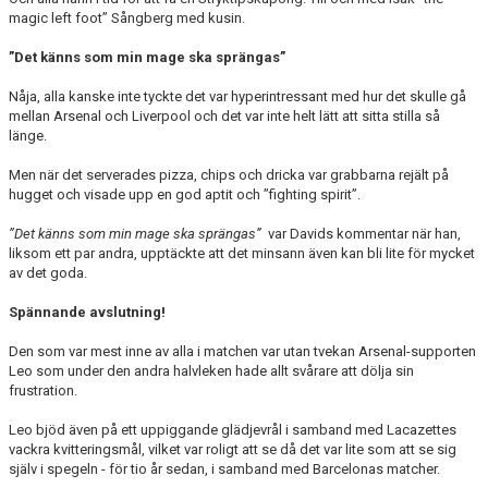
magic left foot” Sångberg med kusin.
”Det känns som min mage ska sprängas”
Nåja, alla kanske inte tyckte det var hyperintressant med hur det skulle gå
mellan Arsenal och Liverpool och det var inte helt lätt att sitta stilla så
länge.
Men när det serverades pizza, chips och dricka var grabbarna rejält på
hugget och visade upp en god aptit och ”fighting spirit”.
”Det känns som min mage ska sprängas”
var Davids kommentar när han,
liksom ett par andra, upptäckte att det minsann även kan bli lite för mycket
av det goda.
Spännande avslutning!
Den som var mest inne av alla i matchen var utan tvekan Arsenal-supporten
Leo som under den andra halvleken hade allt svårare att dölja sin
frustration.
Leo bjöd även på ett uppiggande glädjevrål i samband med Lacazettes
vackra kvitteringsmål, vilket var roligt att se då det var lite som att se sig
själv i spegeln - för tio år sedan, i samband med Barcelonas matcher.