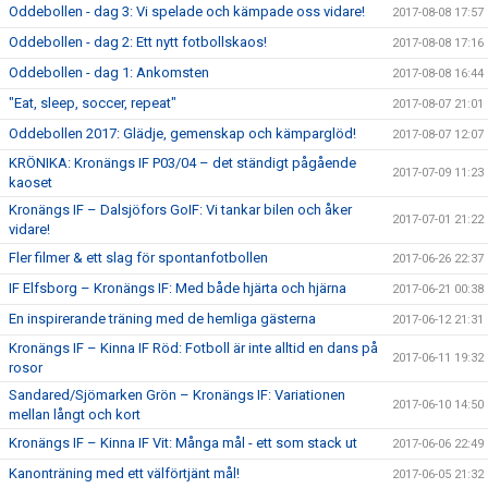
Oddebollen - dag 3: Vi spelade och kämpade oss vidare!
2017-08-08 17:57
Oddebollen - dag 2: Ett nytt fotbollskaos!
2017-08-08 17:16
Oddebollen - dag 1: Ankomsten
2017-08-08 16:44
"Eat, sleep, soccer, repeat"
2017-08-07 21:01
Oddebollen 2017: Glädje, gemenskap och kämparglöd!
2017-08-07 12:07
KRÖNIKA: Kronängs IF P03/04 – det ständigt pågående
2017-07-09 11:23
kaoset
Kronängs IF – Dalsjöfors GoIF: Vi tankar bilen och åker
2017-07-01 21:22
vidare!
Fler filmer & ett slag för spontanfotbollen
2017-06-26 22:37
IF Elfsborg – Kronängs IF: Med både hjärta och hjärna
2017-06-21 00:38
En inspirerande träning med de hemliga gästerna
2017-06-12 21:31
Kronängs IF – Kinna IF Röd: Fotboll är inte alltid en dans på
2017-06-11 19:32
rosor
Sandared/Sjömarken Grön – Kronängs IF: Variationen
2017-06-10 14:50
mellan långt och kort
Kronängs IF – Kinna IF Vit: Många mål - ett som stack ut
2017-06-06 22:49
Kanonträning med ett välförtjänt mål!
2017-06-05 21:32