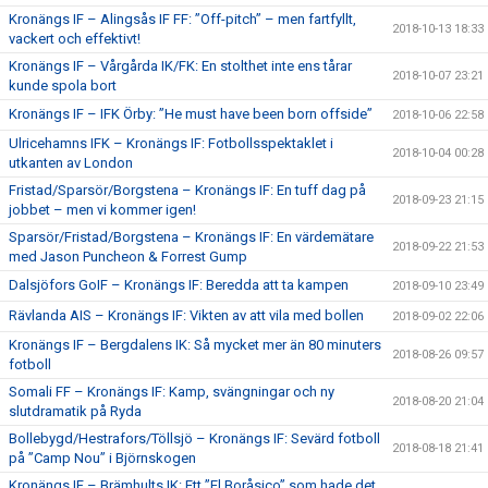
Kronängs IF – Alingsås IF FF: ”Off-pitch” – men fartfyllt,
2018-10-13 18:33
vackert och effektivt!
Kronängs IF – Vårgårda IK/FK: En stolthet inte ens tårar
2018-10-07 23:21
kunde spola bort
Kronängs IF – IFK Örby: ”He must have been born offside”
2018-10-06 22:58
Ulricehamns IFK – Kronängs IF: Fotbollsspektaklet i
2018-10-04 00:28
utkanten av London
Fristad/Sparsör/Borgstena – Kronängs IF: En tuff dag på
2018-09-23 21:15
jobbet – men vi kommer igen!
Sparsör/Fristad/Borgstena – Kronängs IF: En värdemätare
2018-09-22 21:53
med Jason Puncheon & Forrest Gump
Dalsjöfors GoIF – Kronängs IF: Beredda att ta kampen
2018-09-10 23:49
Rävlanda AIS – Kronängs IF: Vikten av att vila med bollen
2018-09-02 22:06
Kronängs IF – Bergdalens IK: Så mycket mer än 80 minuters
2018-08-26 09:57
fotboll
Somali FF – Kronängs IF: Kamp, svängningar och ny
2018-08-20 21:04
slutdramatik på Ryda
Bollebygd/Hestrafors/Töllsjö – Kronängs IF: Sevärd fotboll
2018-08-18 21:41
på ”Camp Nou” i Björnskogen
Kronängs IF – Brämhults IK: Ett ”El Boråsico” som hade det