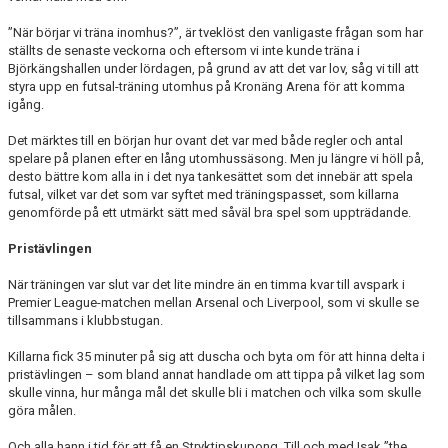
”När börjar vi träna inomhus?”, är tveklöst den vanligaste frågan som har
ställts de senaste veckorna och eftersom vi inte kunde träna i
Björkängshallen under lördagen, på grund av att det var lov, såg vi till att
styra upp en futsal-träning utomhus på Kronäng Arena för att komma
igång.
Det märktes till en början hur ovant det var med både regler och antal
spelare på planen efter en lång utomhussäsong. Men ju längre vi höll på,
desto bättre kom alla in i det nya tankesättet som det innebär att spela
futsal, vilket var det som var syftet med träningspasset, som killarna
genomförde på ett utmärkt sätt med såväl bra spel som uppträdande.
Pristävlingen
När träningen var slut var det lite mindre än en timma kvar till avspark i
Premier League-matchen mellan Arsenal och Liverpool, som vi skulle se
tillsammans i klubbstugan.
Killarna fick 35 minuter på sig att duscha och byta om för att hinna delta i
pristävlingen – som bland annat handlade om att tippa på vilket lag som
skulle vinna, hur många mål det skulle bli i matchen och vilka som skulle
göra målen.
Och alla hann i tid för att få en Stryktipskupong. Till och med Isak ”the