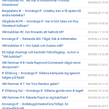
VM-bubblan #3: ”Nu firar vi midsommar i Pontiac
2018-06-22 10:29
Silverdome”
Bergdalens IK – Kronängs IF: Ursäkta, kan vi få spela två
2018-06-20 11:09
andra-halvlekar?
Vårgårda IK/FK – Kronängs IF: Har ni hört talas om Roy
2018-06-19 00:26
Cleveland Sullivan?
VM-bubblan #2: Gör Ronaldo ett hattrick till?
2018-06-17 13:18
Kronängs IF – Rävlanda AIS: Fågel, fisk & mittemellan
2018-06-14 23:44
VM-bubblan # 1: Gör Salah och Suárez mål?
2018-06-14 16:33
Ett löjligt charmigt och kaotiskt fotbollsgäng - nu kör vi
2018-06-13 23:28
”VM-bubblan”!
VM-femman # 8: Hade Raymond Domenech något emot
2018-06-11 22:07
skorpioner?
IF Elfsborg – Kronängs IF: Killarna kämpade sig igenom
2018-06-10 21:26
helgen på Ryda!
VM-femman # 7: Var Toro Rendon galen?
2018-06-10 11:47
IF Elfsborg Gul – Kronängs IF: Killarna gjorde som A-laget!
2018-06-10 10:43
VM-femman # 6: Rakade Puyol av sig kalufsen?
2018-06-05 22:18
Kronängs IF – Bollebygd/Hestrafors/Töllsjö: En
2018-06-04 23:57
chokladlåda till!