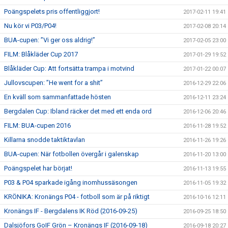
Poängspelets pris offentliggjort!
2017-02-11 19:41
Nu kör vi P03/P04!
2017-02-08 20:14
BUA-cupen: ”Vi ger oss aldrig!”
2017-02-05 23:00
FILM: Blåkläder Cup 2017
2017-01-29 19:52
Blåkläder Cup: Att fortsätta trampa i motvind
2017-01-22 00:07
Jullovscupen: ”He went for a shit”
2016-12-29 22:06
En kväll som sammanfattade hösten
2016-12-11 23:24
Bergdalen Cup: Ibland räcker det med ett enda ord
2016-12-06 20:46
FILM: BUA-cupen 2016
2016-11-28 19:52
Killarna snodde taktiktavlan
2016-11-26 19:26
BUA-cupen: När fotbollen övergår i galenskap
2016-11-20 13:00
Poängspelet har börjat!
2016-11-13 19:55
P03 & P04 sparkade igång inomhussäsongen
2016-11-05 19:32
KRÖNIKA: Kronängs P04 - fotboll som är på riktigt
2016-10-16 12:11
Kronängs IF - Bergdalens IK Röd (2016-09-25)
2016-09-25 18:50
Dalsjöfors GoIF Grön – Kronängs IF (2016-09-18)
2016-09-18 20:27