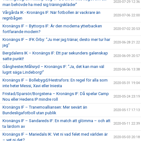
2020-07-29 12:36
man behövde ha med sig träningskläder”
Vårgårda IK - Kronängs IF: När fotbollen är vackrare än
2020-07-06 22:00
regnbågen
Kronängs IF – Byttorps IF: Är den moderna ytterbacken
2020-07-02 20:53
fortfarande modern?
Kronängs IF – IFK Örby: ”Ju mer jag tränar, desto mer tur har
2020-06-28 21:22
jag”
Bergdalens IK – Kronängs IF: Ett par sekunders galenskap
2020-06-09 20:57
satte punkt!
Gånghester/Målsryd – Kronängs IF: ”Ja, det kan man väl
2020-06-06 13:38
lugnt säga Lindeborg!”
Kronängs IF – Bollebygd/Hestrafors: En regel för alla som
2020-05-31 19:04
inte heter Messi, Xavi eller Iniesta
Fristad/Sparsör/Borgstena – Kronängs IF: Då spelar Camp
2020-05-24 23:19
Nou eller Hedens IP mindre roll
Kronängs IF – Tranemoalliansen: Mer sevärt än
2020-05-17 17:13
Bundesligafotboll utan publik
Kronängs IF – Sandareds IF: En match att glömma – och att
2020-05-11 22:39
ta lärdom av
Kronängs IF – Mariedals IK: Vet ni vad felet med världen är
2020-05-03 20:18
– vet ni det?