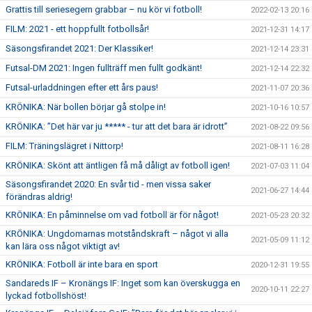
Grattis till seriesegern grabbar – nu kör vi fotboll!
2022-02-13 20:16
FILM: 2021 - ett hoppfullt fotbollsår!
2021-12-31 14:17
Säsongsfirandet 2021: Der Klassiker!
2021-12-14 23:31
Futsal-DM 2021: Ingen fullträff men fullt godkänt!
2021-12-14 22:32
Futsal-urladdningen efter ett års paus!
2021-11-07 20:36
KRÖNIKA: När bollen börjar gå stolpe in!
2021-10-16 10:57
KRÖNIKA: ”Det här var ju ***** - tur att det bara är idrott”
2021-08-22 09:56
FILM: Träningslägret i Nittorp!
2021-08-11 16:28
KRÖNIKA: Skönt att äntligen få må dåligt av fotboll igen!
2021-07-03 11:04
Säsongsfirandet 2020: En svår tid - men vissa saker
2021-06-27 14:44
förändras aldrig!
KRÖNIKA: En påminnelse om vad fotboll är för något!
2021-05-23 20:32
KRÖNIKA: Ungdomarnas motståndskraft – något vi alla
2021-05-09 11:12
kan lära oss något viktigt av!
KRÖNIKA: Fotboll är inte bara en sport
2020-12-31 19:55
Sandareds IF – Kronängs IF: Inget som kan överskugga en
2020-10-11 22:27
lyckad fotbollshöst!