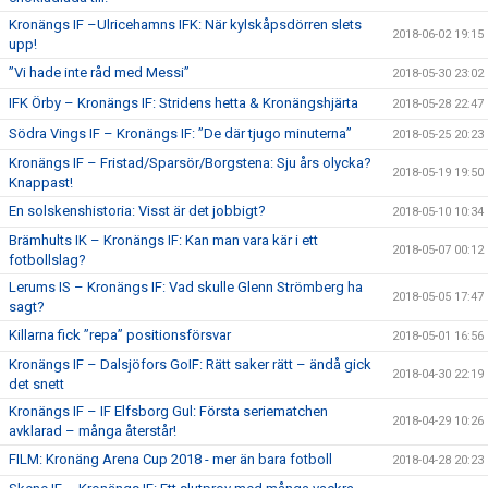
Kronängs IF –Ulricehamns IFK: När kylskåpsdörren slets
2018-06-02 19:15
upp!
”Vi hade inte råd med Messi”
2018-05-30 23:02
IFK Örby – Kronängs IF: Stridens hetta & Kronängshjärta
2018-05-28 22:47
Södra Vings IF – Kronängs IF: ”De där tjugo minuterna”
2018-05-25 20:23
Kronängs IF – Fristad/Sparsör/Borgstena: Sju års olycka?
2018-05-19 19:50
Knappast!
En solskenshistoria: Visst är det jobbigt?
2018-05-10 10:34
Brämhults IK – Kronängs IF: Kan man vara kär i ett
2018-05-07 00:12
fotbollslag?
Lerums IS – Kronängs IF: Vad skulle Glenn Strömberg ha
2018-05-05 17:47
sagt?
Killarna fick ”repa” positionsförsvar
2018-05-01 16:56
Kronängs IF – Dalsjöfors GoIF: Rätt saker rätt – ändå gick
2018-04-30 22:19
det snett
Kronängs IF – IF Elfsborg Gul: Första seriematchen
2018-04-29 10:26
avklarad – många återstår!
FILM: Kronäng Arena Cup 2018 - mer än bara fotboll
2018-04-28 20:23