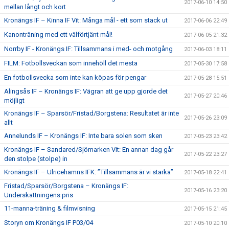
2017-06-10 14:50
mellan långt och kort
Kronängs IF – Kinna IF Vit: Många mål - ett som stack ut
2017-06-06 22:49
Kanonträning med ett välförtjänt mål!
2017-06-05 21:32
Norrby IF - Kronängs IF: Tillsammans i med- och motgång
2017-06-03 18:11
FILM: Fotbollsveckan som innehöll det mesta
2017-05-30 17:58
En fotbollsvecka som inte kan köpas för pengar
2017-05-28 15:51
Alingsås IF – Kronängs IF: Vägran att ge upp gjorde det
2017-05-27 20:46
möjligt
Kronängs IF – Sparsör/Fristad/Borgstena: Resultatet är inte
2017-05-26 23:09
allt
Annelunds IF – Kronängs IF: Inte bara solen som sken
2017-05-23 23:42
Kronängs IF – Sandared/Sjömarken Vit: En annan dag går
2017-05-22 23:27
den stolpe (stolpe) in
Kronängs IF – Ulricehamns IFK: ”Tillsammans är vi starka”
2017-05-18 22:41
Fristad/Sparsör/Borgstena – Kronängs IF:
2017-05-16 23:20
Underskattningens pris
11-manna-träning & filmvisning
2017-05-15 21:45
Storyn om Kronängs IF P03/04
2017-05-10 20:10