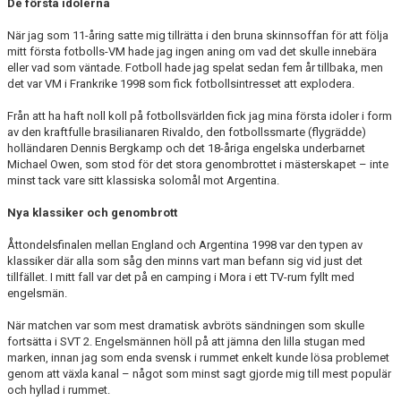
De första idolerna
När jag som 11-åring satte mig tillrätta i den bruna skinnsoffan för att följa
mitt första fotbolls-VM hade jag ingen aning om vad det skulle innebära
eller vad som väntade. Fotboll hade jag spelat sedan fem år tillbaka, men
det var VM i Frankrike 1998 som fick fotbollsintresset att explodera.
Från att ha haft noll koll på fotbollsvärlden fick jag mina första idoler i form
av den kraftfulle brasilianaren Rivaldo, den fotbollssmarte (flygrädde)
holländaren Dennis Bergkamp och det 18-åriga engelska underbarnet
Michael Owen, som stod för det stora genombrottet i mästerskapet – inte
minst tack vare sitt klassiska solomål mot Argentina.
Nya klassiker och genombrott
Åttondelsfinalen mellan England och Argentina 1998 var den typen av
klassiker där alla som såg den minns vart man befann sig vid just det
tillfället. I mitt fall var det på en camping i Mora i ett TV-rum fyllt med
engelsmän.
När matchen var som mest dramatisk avbröts sändningen som skulle
fortsätta i SVT 2. Engelsmännen höll på att jämna den lilla stugan med
marken, innan jag som enda svensk i rummet enkelt kunde lösa problemet
genom att växla kanal – något som minst sagt gjorde mig till mest populär
och hyllad i rummet.