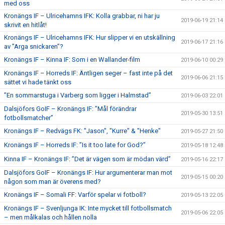
med oss
Kronängs IF – Ulricehamns IFK: Kolla grabbar, ni har ju
2019-06-19 21:14
skrivit en hitlåt!
Kronängs IF – Ulricehamns IFK: Hur slipper vi en utskällning
2019-06-17 21:16
av ”Arga snickaren”?
Kronängs IF – Kinna IF: Som i en Wallander-film
2019-06-10 00:29
Kronängs IF – Horreds IF: Äntligen seger – fast inte på det
2019-06-06 21:15
sättet vi hade tänkt oss
”En sommarstuga i Varberg som ligger i Halmstad”
2019-06-03 22:01
Dalsjöfors GoIF – Kronängs IF: ”Mål förändrar
2019-05-30 13:51
fotbollsmatcher”
Kronängs IF – Redvägs FK: "Jason", "Kurre" & "Henke"
2019-05-27 21:50
Kronängs IF – Horreds IF: ”Is it too late for God?”
2019-05-18 12:48
Kinna IF – Kronängs IF: ”Det är vägen som är mödan värd”
2019-05-16 22:17
Dalsjöfors GoIF – Kronängs IF: Hur argumenterar man mot
2019-05-15 00:20
någon som man är överens med?
Kronängs IF – Somali FF: Varför spelar vi fotboll?
2019-05-13 22:05
Kronängs IF – Svenljunga IK: Inte mycket till fotbollsmatch
2019-05-06 22:05
– men målkalas och hållen nolla