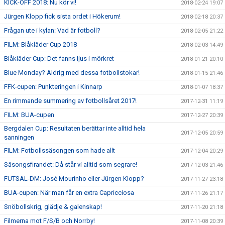
KICK-OFF 2018: Nu kör vi!
2018-02-24 19:07
Jürgen Klopp fick sista ordet i Hökerum!
2018-02-18 20:37
Frågan ute i kylan: Vad är fotboll?
2018-02-05 21:22
FILM: Blåkläder Cup 2018
2018-02-03 14:49
Blåkläder Cup: Det fanns ljus i mörkret
2018-01-21 20:10
Blue Monday? Aldrig med dessa fotbollstokar!
2018-01-15 21:46
FFK-cupen: Punkteringen i Kinnarp
2018-01-07 18:37
En rimmande summering av fotbollsåret 2017!
2017-12-31 11:19
FILM: BUA-cupen
2017-12-27 20:39
Bergdalen Cup: Resultaten berättar inte alltid hela
2017-12-05 20:59
sanningen
FILM: Fotbollssäsongen som hade allt
2017-12-04 20:29
Säsongsfirandet: Då står vi alltid som segrare!
2017-12-03 21:46
FUTSAL-DM: José Mourinho eller Jürgen Klopp?
2017-11-27 23:18
BUA-cupen: När man får en extra Capricciosa
2017-11-26 21:17
Snöbollskrig, glädje & galenskap!
2017-11-20 21:18
Filmerna mot F/S/B och Norrby!
2017-11-08 20:39