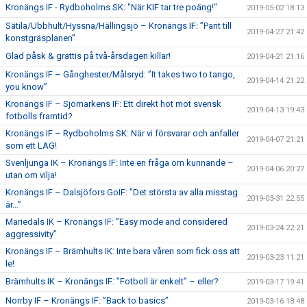
Kronängs IF - Rydboholms SK: "När KIF tar tre poäng!"
2019-05-02 18:13
Sätila/Ubbhult/Hyssna/Hällingsjö – Kronängs IF: ”Pant till
2019-04-27 21:42
konstgräsplanen”
Glad påsk & grattis på två-årsdagen killar!
2019-04-21 21:16
Kronängs IF – Gånghester/Målsryd: ”It takes two to tango,
2019-04-14 21:22
you know”
Kronängs IF – Sjömarkens IF: Ett direkt hot mot svensk
2019-04-13 19:43
fotbolls framtid?
Kronängs IF – Rydboholms SK: När vi försvarar och anfaller
2019-04-07 21:21
som ett LAG!
Svenljunga IK – Kronängs IF: Inte en fråga om kunnande –
2019-04-06 20:27
utan om vilja!
Kronängs IF – Dalsjöfors GoIF: ”Det största av alla misstag
2019-03-31 22:55
är…”
Mariedals IK – Kronängs IF: ”Easy mode and considered
2019-03-24 22:21
aggressivity”
Kronängs IF – Brämhults IK: Inte bara våren som fick oss att
2019-03-23 11:21
le!
Brämhults IK – Kronängs IF: ”Fotboll är enkelt” – eller?
2019-03-17 19:41
Norrby IF – Kronängs IF: ”Back to basics”
2019-03-16 18:48