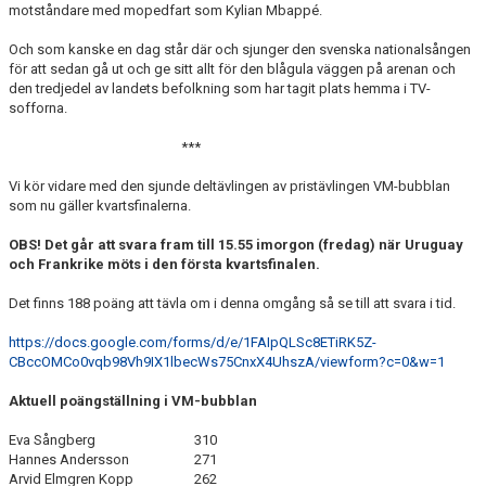
motståndare med mopedfart som Kylian Mbappé.
Och som kanske en dag står där och sjunger den svenska nationalsången
för att sedan gå ut och ge sitt allt för den blågula väggen på arenan och
den tredjedel av landets befolkning som har tagit plats hemma i TV-
sofforna.
***
Vi kör vidare med den sjunde deltävlingen av pristävlingen VM-bubblan
som nu gäller kvartsfinalerna.
OBS! Det går att svara fram till 15.55 imorgon (fredag) när Uruguay
och Frankrike möts i den första kvartsfinalen.
Det finns 188 poäng att tävla om i denna omgång så se till att svara i tid.
https://docs.google.com/forms/d/e/1FAIpQLSc8ETiRK5Z-
CBccOMCo0vqb98Vh9IX1lbecWs75CnxX4UhszA/viewform?c=0&w=1
Aktuell poängställning i VM-bubblan
Eva Sångberg
310
Hannes Andersson
271
Arvid Elmgren Kopp
262