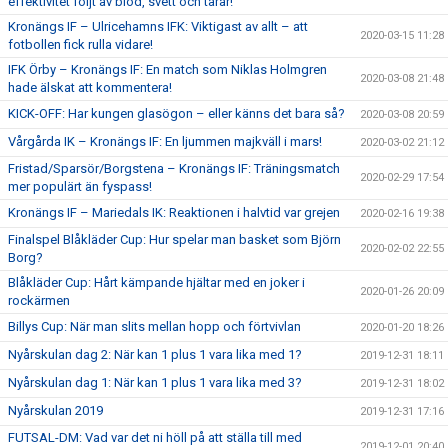
effektivitet följt av blod, svett och tårar!
Kronängs IF – Ulricehamns IFK: Viktigast av allt – att
2020-03-15 11:28
fotbollen fick rulla vidare!
IFK Örby – Kronängs IF: En match som Niklas Holmgren
2020-03-08 21:48
hade älskat att kommentera!
KICK-OFF: Har kungen glasögon – eller känns det bara så?
2020-03-08 20:59
Vårgårda IK – Kronängs IF: En ljummen majkväll i mars!
2020-03-02 21:12
Fristad/Sparsör/Borgstena – Kronängs IF: Träningsmatch
2020-02-29 17:54
mer populärt än fyspass!
Kronängs IF – Mariedals IK: Reaktionen i halvtid var grejen
2020-02-16 19:38
Finalspel Blåkläder Cup: Hur spelar man basket som Björn
2020-02-02 22:55
Borg?
Blåkläder Cup: Hårt kämpande hjältar med en joker i
2020-01-26 20:09
rockärmen
Billys Cup: När man slits mellan hopp och förtvivlan
2020-01-20 18:26
Nyårskulan dag 2: När kan 1 plus 1 vara lika med 1?
2019-12-31 18:11
Nyårskulan dag 1: När kan 1 plus 1 vara lika med 3?
2019-12-31 18:02
Nyårskulan 2019
2019-12-31 17:16
FUTSAL-DM: Vad var det ni höll på att ställa till med
2019-12-01 20:40