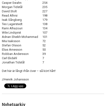
Casper Swahn
254
Morgan Tidstål
235
David Stolt
227
Read Alhrsi
198
Isak Sångberg
179
Teo Lagerstedt
138
Rami Alhazouri
134
Wile Lindqvist
107
Adnan Sheikh Mohammad
101
Mia Isaksson
72
Stefan Olsson
52
Elias Arnesson
50
Robban Andersson
39
Carl Ekdahl
7
Jonathan Tidstål
7
Det här är långt ifrån över – så kört hårt!
//Henrik Johansson
Nyhetsarkiv