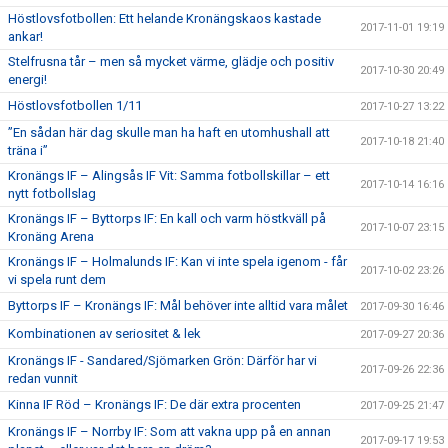
Höstlovsfotbollen: Ett helande Kronängskaos kastade
2017-11-01 19:19
ankar!
Stelfrusna tår – men så mycket värme, glädje och positiv
2017-10-30 20:49
energi!
Höstlovsfotbollen 1/11
2017-10-27 13:22
”En sådan här dag skulle man ha haft en utomhushall att
2017-10-18 21:40
träna i”
Kronängs IF – Alingsås IF Vit: Samma fotbollskillar – ett
2017-10-14 16:16
nytt fotbollslag
Kronängs IF – Byttorps IF: En kall och varm höstkväll på
2017-10-07 23:15
Kronäng Arena
Kronängs IF – Holmalunds IF: Kan vi inte spela igenom - får
2017-10-02 23:26
vi spela runt dem
Byttorps IF – Kronängs IF: Mål behöver inte alltid vara målet
2017-09-30 16:46
Kombinationen av seriositet & lek
2017-09-27 20:36
Kronängs IF - Sandared/Sjömarken Grön: Därför har vi
2017-09-26 22:36
redan vunnit
Kinna IF Röd – Kronängs IF: De där extra procenten
2017-09-25 21:47
Kronängs IF – Norrby IF: Som att vakna upp på en annan
2017-09-17 19:53