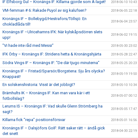
IF Elfsborg Gul – Kronängs IF: Killarna gjorde som A-laget!
2018-06-10 10:43
VM-femman # 6: Rakade Puyol av sig kalufsen?
2018-06-05 22:18
Kronängs IF – Bollebygd/Hestrafors/Töllsjö: En
2018-06-04 23:57
chokladlåda till!
Kronängs IF –Ulricehamns IFK: När kylskåpsdörren slets
2018-06-02 19:15
upp!
”Vi hade inte råd med Messi”
2018-05-30 23:02
IFK Örby – Kronängs IF: Stridens hetta & Kronängshjärta
2018-05-28 22:47
Södra Vings IF – Kronängs IF: ”De där tjugo minuterna”
2018-05-25 20:23
Kronängs IF – Fristad/Sparsör/Borgstena: Sju års olycka?
2018-05-19 19:50
Knappast!
En solskenshistoria: Visst är det jobbigt?
2018-05-10 10:34
Brämhults IK – Kronängs IF: Kan man vara kär i ett
2018-05-07 00:12
fotbollslag?
Lerums IS – Kronängs IF: Vad skulle Glenn Strömberg ha
2018-05-05 17:47
sagt?
Killarna fick ”repa” positionsförsvar
2018-05-01 16:56
Kronängs IF – Dalsjöfors GoIF: Rätt saker rätt – ändå gick
2018-04-30 22:19
det snett