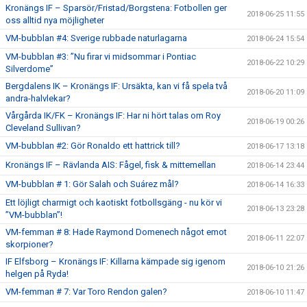
Kronängs IF – Sparsör/Fristad/Borgstena: Fotbollen ger
2018-06-25 11:55
oss alltid nya möjligheter
VM-bubblan #4: Sverige rubbade naturlagarna
2018-06-24 15:54
VM-bubblan #3: ”Nu firar vi midsommar i Pontiac
2018-06-22 10:29
Silverdome”
Bergdalens IK – Kronängs IF: Ursäkta, kan vi få spela två
2018-06-20 11:09
andra-halvlekar?
Vårgårda IK/FK – Kronängs IF: Har ni hört talas om Roy
2018-06-19 00:26
Cleveland Sullivan?
VM-bubblan #2: Gör Ronaldo ett hattrick till?
2018-06-17 13:18
Kronängs IF – Rävlanda AIS: Fågel, fisk & mittemellan
2018-06-14 23:44
VM-bubblan # 1: Gör Salah och Suárez mål?
2018-06-14 16:33
Ett löjligt charmigt och kaotiskt fotbollsgäng - nu kör vi
2018-06-13 23:28
”VM-bubblan”!
VM-femman # 8: Hade Raymond Domenech något emot
2018-06-11 22:07
skorpioner?
IF Elfsborg – Kronängs IF: Killarna kämpade sig igenom
2018-06-10 21:26
helgen på Ryda!
VM-femman # 7: Var Toro Rendon galen?
2018-06-10 11:47