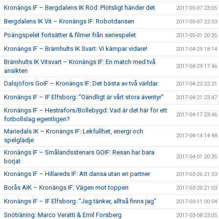
Kronängs IF – Bergdalens IK Röd: Plötsligt händer det
2017-05-07 23:05
Bergdalens IK Vit – Kronängs IF: Robotdansen
2017-05-07 22:53
Poängspelet fortsätter & filmer från seriespelet
2017-05-01 20:35
Kronängs IF – Brämhults IK Svart: Vi kämpar vidare!
2017-04-29 18:14
Brämhults IK Vitsvart – Kronängs IF: En match med två
2017-04-29 17:46
ansikten
Dalsjöfors GoIF – Kronängs IF: Det bästa av två världar
2017-04-23 22:21
Kronängs IF – IF Elfsborg: ”Oändligt är vårt stora äventyr”
2017-04-21 23:47
Kronängs IF – Hestrafors/Bollebygd: Vad är det här för ett
2017-04-17 23:46
fotbollslag egentligen?
Mariedals IK – Kronängs IF: Lekfullhet, energi och
2017-04-14 14:48
spelglädje
Kronängs IF – Smålandsstenars GOIF: Resan har bara
2017-04-01 20:35
börjat
Kronängs IF – Hillareds IF: Att dansa utan en partner
2017-03-26 21:53
Borås AIK – Kronängs IF: Vägen mot toppen
2017-03-20 21:03
Kronängs IF – IF Elfsborg: ”Jag tänker, alltså finns jag”
2017-03-11 00:04
Snöträning: Marco Veratti & Emil Forsberg
2017-03-08 23:05