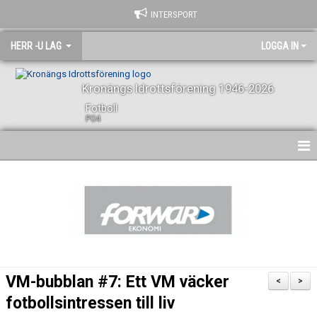
INTERSPORT
HERR -U LAG
LOGGA IN
Kronängs Idrottsförening 1946-2026
Fotboll
P04
HEM
NYHETER
KALENDER
SPELARE OCH LEDARE
VM-bubblan #7: Ett VM väcker
<
>
BILDGALLERI
fotbollsintressen till liv