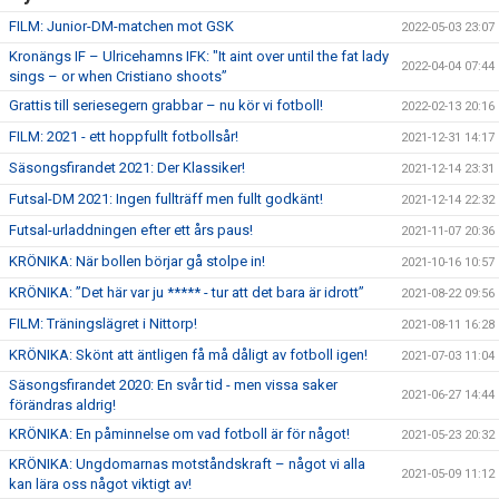
FILM: Junior-DM-matchen mot GSK
2022-05-03 23:07
Kronängs IF – Ulricehamns IFK: "It aint over until the fat lady
2022-04-04 07:44
sings – or when Cristiano shoots”
Grattis till seriesegern grabbar – nu kör vi fotboll!
2022-02-13 20:16
FILM: 2021 - ett hoppfullt fotbollsår!
2021-12-31 14:17
Säsongsfirandet 2021: Der Klassiker!
2021-12-14 23:31
Futsal-DM 2021: Ingen fullträff men fullt godkänt!
2021-12-14 22:32
Futsal-urladdningen efter ett års paus!
2021-11-07 20:36
KRÖNIKA: När bollen börjar gå stolpe in!
2021-10-16 10:57
KRÖNIKA: ”Det här var ju ***** - tur att det bara är idrott”
2021-08-22 09:56
FILM: Träningslägret i Nittorp!
2021-08-11 16:28
KRÖNIKA: Skönt att äntligen få må dåligt av fotboll igen!
2021-07-03 11:04
Säsongsfirandet 2020: En svår tid - men vissa saker
2021-06-27 14:44
förändras aldrig!
KRÖNIKA: En påminnelse om vad fotboll är för något!
2021-05-23 20:32
KRÖNIKA: Ungdomarnas motståndskraft – något vi alla
2021-05-09 11:12
kan lära oss något viktigt av!