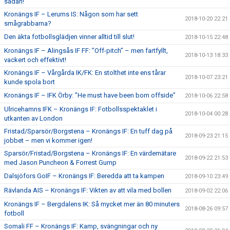
sådan!
Kronängs IF – Lerums IS: Någon som har sett
2018-10-20 22:21
smågrabbarna?
Den äkta fotbollsglädjen vinner alltid till slut!
2018-10-15 22:48
Kronängs IF – Alingsås IF FF: ”Off-pitch” – men fartfyllt,
2018-10-13 18:33
vackert och effektivt!
Kronängs IF – Vårgårda IK/FK: En stolthet inte ens tårar
2018-10-07 23:21
kunde spola bort
Kronängs IF – IFK Örby: ”He must have been born offside”
2018-10-06 22:58
Ulricehamns IFK – Kronängs IF: Fotbollsspektaklet i
2018-10-04 00:28
utkanten av London
Fristad/Sparsör/Borgstena – Kronängs IF: En tuff dag på
2018-09-23 21:15
jobbet – men vi kommer igen!
Sparsör/Fristad/Borgstena – Kronängs IF: En värdemätare
2018-09-22 21:53
med Jason Puncheon & Forrest Gump
Dalsjöfors GoIF – Kronängs IF: Beredda att ta kampen
2018-09-10 23:49
Rävlanda AIS – Kronängs IF: Vikten av att vila med bollen
2018-09-02 22:06
Kronängs IF – Bergdalens IK: Så mycket mer än 80 minuters
2018-08-26 09:57
fotboll
Somali FF – Kronängs IF: Kamp, svängningar och ny