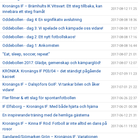
Kronängs IF – Brämhults IK Vitsvart: Ett steg tillbaka, kan
2017-08-12 11:25
innebära ett steg framåt
Oddebollen - dag 4: En signifikativ avslutning
2017-08-08 18:36
Oddebollen - dag 3: Vi spelade och kämpade oss vidare!
2017-08-08 17:57
Oddebollen - dag 2: Ett nytt fotbollskaos!
2017-08-08 17:16
Oddebollen - dag 1: Ankomsten
2017-08-08 16:44
"Eat, sleep, soccer, repeat"
2017-08-07 21:01
Oddebollen 2017: Glädje, gemenskap och kämparglöd!
2017-08-07 12:07
KRÖNIKA: Kronängs IF P03/04 – det ständigt pågående
2017-07-09 11:23
kaoset
Kronängs IF – Dalsjöfors GoIF: Vi tankar bilen och åker
2017-07-01 21:22
vidare!
Fler filmer & ett slag för spontanfotbollen
2017-06-26 22:37
IF Elfsborg – Kronängs IF: Med både hjärta och hjärna
2017-06-21 00:38
En inspirerande träning med de hemliga gästerna
2017-06-12 21:31
Kronängs IF – Kinna IF Röd: Fotboll är inte alltid en dans på
2017-06-11 19:32
rosor
Sandared/Sjömarken Grön – Kronängs IF: Variationen