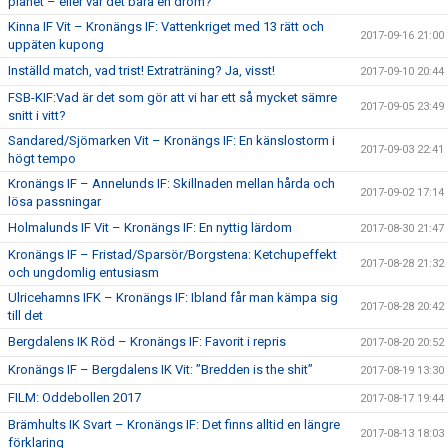
planet – eller var det bara en dröm?
Kinna IF Vit – Kronängs IF: Vattenkriget med 13 rätt och
2017-09-16 21:00
uppäten kupong
Inställd match, vad trist! Extraträning? Ja, visst!
2017-09-10 20:44
FSB-KIF:Vad är det som gör att vi har ett så mycket sämre
2017-09-05 23:49
snitt i vitt?
Sandared/Sjömarken Vit – Kronängs IF: En känslostorm i
2017-09-03 22:41
högt tempo
Kronängs IF – Annelunds IF: Skillnaden mellan hårda och
2017-09-02 17:14
lösa passningar
Holmalunds IF Vit – Kronängs IF: En nyttig lärdom
2017-08-30 21:47
Kronängs IF – Fristad/Sparsör/Borgstena: Ketchupeffekt
2017-08-28 21:32
och ungdomlig entusiasm
Ulricehamns IFK – Kronängs IF: Ibland får man kämpa sig
2017-08-28 20:42
till det
Bergdalens IK Röd – Kronängs IF: Favorit i repris
2017-08-20 20:52
Kronängs IF – Bergdalens IK Vit: ”Bredden is the shit”
2017-08-19 13:30
FILM: Oddebollen 2017
2017-08-17 19:44
Brämhults IK Svart – Kronängs IF: Det finns alltid en längre
2017-08-13 18:03
förklaring