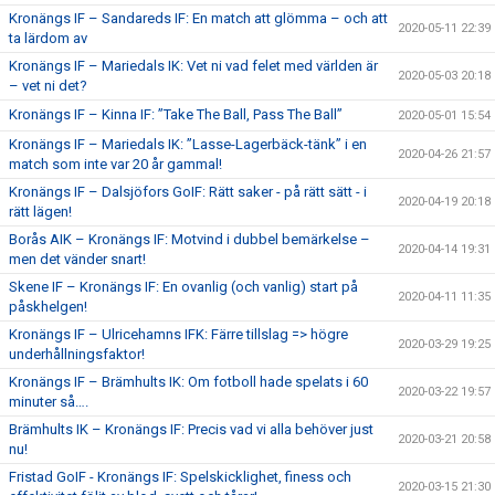
Kronängs IF – Sandareds IF: En match att glömma – och att
2020-05-11 22:39
ta lärdom av
Kronängs IF – Mariedals IK: Vet ni vad felet med världen är
2020-05-03 20:18
– vet ni det?
Kronängs IF – Kinna IF: ”Take The Ball, Pass The Ball”
2020-05-01 15:54
Kronängs IF – Mariedals IK: ”Lasse-Lagerbäck-tänk” i en
2020-04-26 21:57
match som inte var 20 år gammal!
Kronängs IF – Dalsjöfors GoIF: Rätt saker - på rätt sätt - i
2020-04-19 20:18
rätt lägen!
Borås AIK – Kronängs IF: Motvind i dubbel bemärkelse –
2020-04-14 19:31
men det vänder snart!
Skene IF – Kronängs IF: En ovanlig (och vanlig) start på
2020-04-11 11:35
påskhelgen!
Kronängs IF – Ulricehamns IFK: Färre tillslag => högre
2020-03-29 19:25
underhållningsfaktor!
Kronängs IF – Brämhults IK: Om fotboll hade spelats i 60
2020-03-22 19:57
minuter så….
Brämhults IK – Kronängs IF: Precis vad vi alla behöver just
2020-03-21 20:58
nu!
Fristad GoIF - Kronängs IF: Spelskicklighet, finess och
2020-03-15 21:30