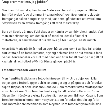
”Jag drömmer inte, jag jobbar”
Sveriges förbundskapten Janne Andersson har vid upprepade tillfällen
framfört orden ”Jag drömmer inte, jag jobbar” och även om landslagets
framgångar säkert hänger ihop med just detta, går det inte att överskatta
betydelsen av en svensk framgång i ett stort mästerskap.
Bara att Sverige är med i VM skapar en känsla av samhörighet i landet. Vart
man än befinner sig, om det så är på macken, det lilla fiket eller i
mataffären, är samtalsämnet hur det ska gå för Sverige i nästa match.
Även Britt-Marie på 60 år med en egen hårsalong, som i vanliga fall aldrig
skulle titta på en fotbollsmatch, bryr sig och man kan se hur svenska fans
badar i fontäner eller kör runt med bilen och tutar för att Sverige har gått till
kvartsfinal i ett fotbolls-VM för första gången på 24 år.
Fotbollsintressen väcks till liv
Men framförallt väcks nya fotbollsintressen till liv. Unga tjejer och killar
börjar spela fotboll. Tjejer och killar som ger sig ut på gräset och försöker
skjuta frisparkar som Cristiano Ronaldo. Som försöker sätta straffsparkar
som Harry Kane. Som försöker kasta sig för att rädda bollar som Robin
Olsen. Som försöker avsluta i bortre nätmaskan som Edinson Cavani. Som
försöker nicka in hörnor som Yerry Mina. Som försöker dribbla sig förbi
sina motståndare med finess som Neymar. Som försöker rycka ifrån sina