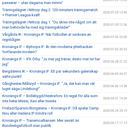
2020-07-29 13:03
passerar – utan dagarna man minns”
Träningslägret i Nittorp dag 2: 120 minuters träningsmatch
2020-07-29 12:46
+ Premier League-kväll!
Träningslägret i Nittorp dag 1: ”Du skrev inte något om att
2020-07-29 12:36
man behövde ha med sig träningskläder”
Vårgårda IK - Kronängs IF: När fotbollen är vackrare än
2020-07-06 22:00
regnbågen
Kronängs IF – Byttorps IF: Är den moderna ytterbacken
2020-07-02 20:53
fortfarande modern?
Kronängs IF – IFK Örby: ”Ju mer jag tränar, desto mer tur har
2020-06-28 21:22
jag”
Bergdalens IK – Kronängs IF: Ett par sekunders galenskap
2020-06-09 20:57
satte punkt!
Gånghester/Målsryd – Kronängs IF: ”Ja, det kan man väl
2020-06-06 13:38
lugnt säga Lindeborg!”
Kronängs IF – Bollebygd/Hestrafors: En regel för alla som
2020-05-31 19:04
inte heter Messi, Xavi eller Iniesta
Fristad/Sparsör/Borgstena – Kronängs IF: Då spelar Camp
2020-05-24 23:19
Nou eller Hedens IP mindre roll
Kronängs IF – Tranemoalliansen: Mer sevärt än
2020-05-17 17:13
Bundesligafotboll utan publik