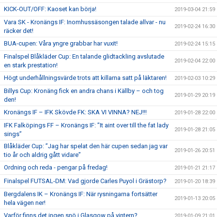
KICK-OUT/OFF: Kaoset kan börja!
2019-03-04 21:59
Vara SK - Kronängs IF: Inomhussäsongen talade allvar - nu
2019-02-24 16:30
räcker det!
BUA-cupen: Våra yngre grabbar har vuxit!
2019-02-24 15:15
Finalspel Blåkläder Cup: En talande glidtackling avslutade
2019-02-04 22:00
en stark prestation!
Högt underhållningsvärde trots att killarna satt på läktaren!
2019-02-03 10:29
Billys Cup: Kronäng fick en andra chans i Källby – och tog
2019-01-29 20:19
den!
Kronängs IF – IFK Skövde FK: SKA VI VINNA? NEJ!!!
2019-01-28 22:00
IFK Falköpings FF – Kronängs IF: ”It aint over till the fat lady
2019-01-28 21:05
sings”
Blåkläder Cup: ”Jag har spelat den här cupen sedan jag var
2019-01-26 20:51
tio år och aldrig gått vidare”
Ordning och reda - pengar på fredag!
2019-01-21 21:17
Finalspel FUTSAL-DM: Vad gjorde Carles Puyol i Grästorp?
2019-01-20 18:39
Bergdalens IK – Kronängs IF: När rysningarna fortsätter
2019-01-13 20:05
hela vägen ner!
Varför finns det ingen snö i Glasgow på vintern?
2019-01-09 21:01