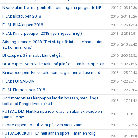
Nyårskulan: De morgontrötta tonåringarna piggnade till!
2019-01-03 19:36
FILM: Blixtcupen 2018
2018-12-31 16:26
FILM: BUA-cupen 2018
2018-12-26 17:23
FILM: Kinnarpscupen 2018 (rysningsvarning!)
2018-12-25 10:51
Säsongsfirandet 2018: ”Det viktiga är inte att vinna – utan
2018-12-10 22:42
att komma först”
Blixtcupen: Så snabbt kan det gå!
2018-12-03 22:52
BUA-cupen: Som Kalle Anka på julafton utan hackspetten
2018-12-02 21:55
Kinnarpscupen: En slutbild som säger mer än tusen ord
2018-11-25 22:43
FILM: FUTSAL-DM
2018-11-22 20:14
FILM: Ekorrecupen 2018
2018-11-22 20:04
God morgon! Nu har pappa laddat bössan, med långa
2018-11-17 21:42
bollar på Bengt i livets cirkel
FUTSAL-DM: Hårt kämpande fotbollshjältar skickade en
2018-11-13 01:11
påminnelse!
Ekorre-cupen: Tog till vara på äventyret i Vara!
2018-11-11 23:55
FUTSAL-KICKOFF: En helt annan sport – men en rolig
2018-11-04 21:28