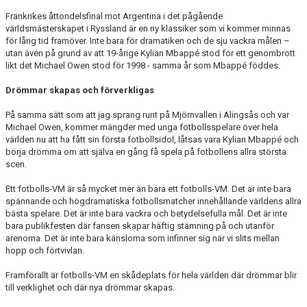
Frankrikes åttondelsfinal mot Argentina i det pågående
världsmästerskapet i Ryssland är en ny klassiker som vi kommer minnas
för lång tid framöver. Inte bara för dramatiken och de sju vackra målen –
utan även på grund av att 19-årige Kylian Mbappé stod för ett genombrott
likt det Michael Owen stod för 1998 - samma år som Mbappé föddes.
Drömmar skapas och förverkligas
På samma sätt som att jag sprang runt på Mjörnvallen i Alingsås och var
Michael Owen, kommer mängder med unga fotbollsspelare över hela
världen nu att ha fått sin första fotbollsidol, låtsas vara Kylian Mbappé och
börja drömma om att själva en gång få spela på fotbollens allra största
scen.
Ett fotbolls-VM är så mycket mer än bara ett fotbolls-VM. Det är inte bara
spännande och högdramatiska fotbollsmatcher innehållande världens allra
bästa spelare. Det är inte bara vackra och betydelsefulla mål. Det är inte
bara publikfesten där fansen skapar häftig stämning på och utanför
arenorna. Det är inte bara känslorna som infinner sig när vi slits mellan
hopp och förtvivlan.
Framförallt är fotbolls-VM en skådeplats för hela världen där drömmar blir
till verklighet och där nya drömmar skapas.