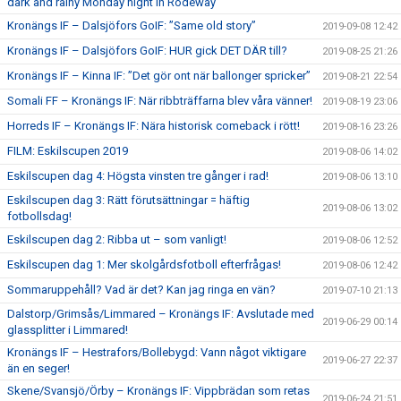
dark and rainy Monday night in Rodeway”
Kronängs IF – Dalsjöfors GoIF: ”Same old story”
2019-09-08 12:42
Kronängs IF – Dalsjöfors GoIF: HUR gick DET DÄR till?
2019-08-25 21:26
Kronängs IF – Kinna IF: ”Det gör ont när ballonger spricker”
2019-08-21 22:54
Somali FF – Kronängs IF: När ribbträffarna blev våra vänner!
2019-08-19 23:06
Horreds IF – Kronängs IF: Nära historisk comeback i rött!
2019-08-16 23:26
FILM: Eskilscupen 2019
2019-08-06 14:02
Eskilscupen dag 4: Högsta vinsten tre gånger i rad!
2019-08-06 13:10
Eskilscupen dag 3: Rätt förutsättningar = häftig
2019-08-06 13:02
fotbollsdag!
Eskilscupen dag 2: Ribba ut – som vanligt!
2019-08-06 12:52
Eskilscupen dag 1: Mer skolgårdsfotboll efterfrågas!
2019-08-06 12:42
Sommaruppehåll? Vad är det? Kan jag ringa en vän?
2019-07-10 21:13
Dalstorp/Grimsås/Limmared – Kronängs IF: Avslutade med
2019-06-29 00:14
glassplitter i Limmared!
Kronängs IF – Hestrafors/Bollebygd: Vann något viktigare
2019-06-27 22:37
än en seger!
Skene/Svansjö/Örby – Kronängs IF: Vippbrädan som retas
2019-06-24 21:51