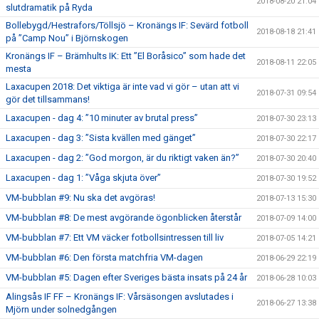
2018-08-20 21:04
slutdramatik på Ryda
Bollebygd/Hestrafors/Töllsjö – Kronängs IF: Sevärd fotboll
2018-08-18 21:41
på ”Camp Nou” i Björnskogen
Kronängs IF – Brämhults IK: Ett ”El Boråsico” som hade det
2018-08-11 22:05
mesta
Laxacupen 2018: Det viktiga är inte vad vi gör – utan att vi
2018-07-31 09:54
gör det tillsammans!
Laxacupen - dag 4: ”10 minuter av brutal press”
2018-07-30 23:13
Laxacupen - dag 3: ”Sista kvällen med gänget”
2018-07-30 22:17
Laxacupen - dag 2: ”God morgon, är du riktigt vaken än?”
2018-07-30 20:40
Laxacupen - dag 1: ”Våga skjuta över”
2018-07-30 19:52
VM-bubblan #9: Nu ska det avgöras!
2018-07-13 15:30
VM-bubblan #8: De mest avgörande ögonblicken återstår
2018-07-09 14:00
VM-bubblan #7: Ett VM väcker fotbollsintressen till liv
2018-07-05 14:21
VM-bubblan #6: Den första matchfria VM-dagen
2018-06-29 22:19
VM-bubblan #5: Dagen efter Sveriges bästa insats på 24 år
2018-06-28 10:03
Alingsås IF FF – Kronängs IF: Vårsäsongen avslutades i
2018-06-27 13:38
Mjörn under solnedgången