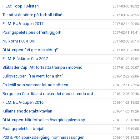
FILM: Topp 10-listan
2017-03-05 18:32
Tur att vi är bättre på fotboll killar!
2017-03-02 20:55
FILM: BUA-cupen 2017
2017-02-14 20:56
Poängspelets pris offentliggjort!
2017-02-11 19:41
Nu kör vi P03/P04!
2017-02-08 20:14
BUA-cupen: ”Vi ger oss aldrig!”
2017-02-05 23:00
FILM: Blåkläder Cup 2017
2017-01-29 19:52
Blåkläder Cup: Att fortsätta trampa i motvind
2017-01-22 00:07
Jullovscupen: ”He went for a shit”
2016-12-29 22:06
En kväll som sammanfattade hösten
2016-12-11 23:24
Bergdalen Cup: Ibland räcker det med ett enda ord
2016-12-06 20:46
FILM: BUA-cupen 2016
2016-11-28 19:52
Killarna snodde taktiktavlan
2016-11-26 19:26
BUA-cupen: När fotbollen övergår i galenskap
2016-11-20 13:00
Poängspelet har börjat!
2016-11-13 19:55
P03 & P04 sparkade igång inomhussäsongen
2016-11-05 19:32