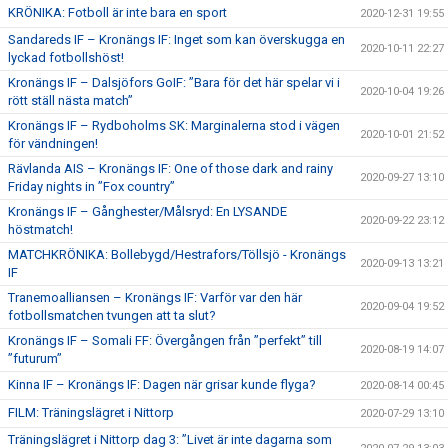
KRÖNIKA: Fotboll är inte bara en sport
2020-12-31 19:55
Sandareds IF – Kronängs IF: Inget som kan överskugga en
2020-10-11 22:27
lyckad fotbollshöst!
Kronängs IF – Dalsjöfors GoIF: ”Bara för det här spelar vi i
2020-10-04 19:26
rött ställ nästa match”
Kronängs IF – Rydboholms SK: Marginalerna stod i vägen
2020-10-01 21:52
för vändningen!
Rävlanda AIS – Kronängs IF: One of those dark and rainy
2020-09-27 13:10
Friday nights in ”Fox country”
Kronängs IF – Gånghester/Målsryd: En LYSANDE
2020-09-22 23:12
höstmatch!
MATCHKRÖNIKA: Bollebygd/Hestrafors/Töllsjö - Kronängs
2020-09-13 13:21
IF
Tranemoalliansen – Kronängs IF: Varför var den här
2020-09-04 19:52
fotbollsmatchen tvungen att ta slut?
Kronängs IF – Somali FF: Övergången från ”perfekt” till
2020-08-19 14:07
”futurum”
Kinna IF – Kronängs IF: Dagen när grisar kunde flyga?
2020-08-14 00:45
FILM: Träningslägret i Nittorp
2020-07-29 13:10
Träningslägret i Nittorp dag 3: ”Livet är inte dagarna som