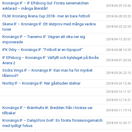
Kronängs IF – IF Elfsborg Gul: Första seriematchen
2018-04-29 10:26
avklarad – många återstår!
FILM: Kronäng Arena Cup 2018 - mer än bara fotboll
2018-04-28 20:23
Skene IF – Kronängs IF: Ett slutprov med många vackra
2018-04-23 22:59
toner
Kronängs IF – Tranemo IF: Vägran att vika ner sig
2018-04-15 20:57
imponerade
IFK Örby – Kronängs IF: ”Fotboll är en löpsport”
2018-04-08 10:29
IF Elfsborg – Kronängs IF: Välfyllt och kylslaget på Borås
2018-04-07 20:54
Arena 2
Södra Vings IF – Kronängs IF: Kan man ha för mycket
2018-03-26 22:15
tålamod?
Norrby IF – Kronängs IF: När gåshuden stelnar
2018-03-24 12:46
2018-03-14 11:57
2018-03-12 14:21
Kronängs IF – Brämhults IK: Bredden från i höstas var
2018-03-11 19:14
tillbaka!
Kronängs IF – Dalsjöfors GoIF: En första försäsongsmatch
2018-03-10 20:17
med tydligt fokus