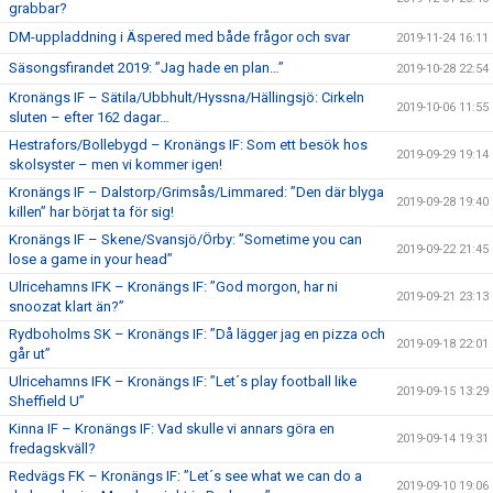
grabbar?
DM-uppladdning i Äspered med både frågor och svar
2019-11-24 16:11
Säsongsfirandet 2019: ”Jag hade en plan…”
2019-10-28 22:54
Kronängs IF – Sätila/Ubbhult/Hyssna/Hällingsjö: Cirkeln
2019-10-06 11:55
sluten – efter 162 dagar…
Hestrafors/Bollebygd – Kronängs IF: Som ett besök hos
2019-09-29 19:14
skolsyster – men vi kommer igen!
Kronängs IF – Dalstorp/Grimsås/Limmared: ”Den där blyga
2019-09-28 19:40
killen” har börjat ta för sig!
Kronängs IF – Skene/Svansjö/Örby: ”Sometime you can
2019-09-22 21:45
lose a game in your head”
Ulricehamns IFK – Kronängs IF: ”God morgon, har ni
2019-09-21 23:13
snoozat klart än?”
Rydboholms SK – Kronängs IF: ”Då lägger jag en pizza och
2019-09-18 22:01
går ut”
Ulricehamns IFK – Kronängs IF: ”Let´s play football like
2019-09-15 13:29
Sheffield U”
Kinna IF – Kronängs IF: Vad skulle vi annars göra en
2019-09-14 19:31
fredagskväll?
Redvägs FK – Kronängs IF: ”Let´s see what we can do a
2019-09-10 19:06