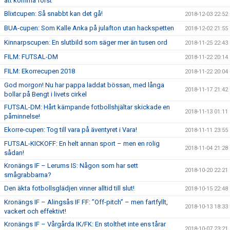
att komma först”
Blixtcupen: Så snabbt kan det gå!
2018-12-03 22:52
BUA-cupen: Som Kalle Anka på julafton utan hackspetten
2018-12-02 21:55
Kinnarpscupen: En slutbild som säger mer än tusen ord
2018-11-25 22:43
FILM: FUTSAL-DM
2018-11-22 20:14
FILM: Ekorrecupen 2018
2018-11-22 20:04
God morgon! Nu har pappa laddat bössan, med långa
2018-11-17 21:42
bollar på Bengt i livets cirkel
FUTSAL-DM: Hårt kämpande fotbollshjältar skickade en
2018-11-13 01:11
påminnelse!
Ekorre-cupen: Tog till vara på äventyret i Vara!
2018-11-11 23:55
FUTSAL-KICKOFF: En helt annan sport – men en rolig
2018-11-04 21:28
sådan!
Kronängs IF – Lerums IS: Någon som har sett
2018-10-20 22:21
smågrabbarna?
Den äkta fotbollsglädjen vinner alltid till slut!
2018-10-15 22:48
Kronängs IF – Alingsås IF FF: ”Off-pitch” – men fartfyllt,
2018-10-13 18:33
vackert och effektivt!
Kronängs IF – Vårgårda IK/FK: En stolthet inte ens tårar
2018-10-07 23:21