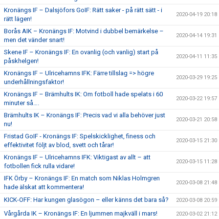
Kronängs IF – Dalsjöfors GoIF: Rätt saker - på rätt sätt - i
2020-04-19 20:18
rätt lägen!
Borås AIK – Kronängs IF: Motvind i dubbel bemärkelse –
2020-04-14 19:31
men det vänder snart!
Skene IF – Kronängs IF: En ovanlig (och vanlig) start på
2020-04-11 11:35
påskhelgen!
Kronängs IF – Ulricehamns IFK: Färre tillslag => högre
2020-03-29 19:25
underhållningsfaktor!
Kronängs IF – Brämhults IK: Om fotboll hade spelats i 60
2020-03-22 19:57
minuter så….
Brämhults IK – Kronängs IF: Precis vad vi alla behöver just
2020-03-21 20:58
nu!
Fristad GoIF - Kronängs IF: Spelskicklighet, finess och
2020-03-15 21:30
effektivitet följt av blod, svett och tårar!
Kronängs IF – Ulricehamns IFK: Viktigast av allt – att
2020-03-15 11:28
fotbollen fick rulla vidare!
IFK Örby – Kronängs IF: En match som Niklas Holmgren
2020-03-08 21:48
hade älskat att kommentera!
KICK-OFF: Har kungen glasögon – eller känns det bara så?
2020-03-08 20:59
Vårgårda IK – Kronängs IF: En ljummen majkväll i mars!
2020-03-02 21:12