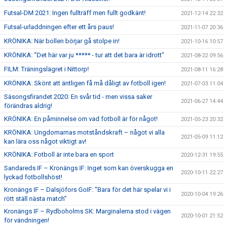
Futsal-DM 2021: Ingen fullträff men fullt godkänt!
2021-12-14 22:32
Futsal-urladdningen efter ett års paus!
2021-11-07 20:36
KRÖNIKA: När bollen börjar gå stolpe in!
2021-10-16 10:57
KRÖNIKA: ”Det här var ju ***** - tur att det bara är idrott”
2021-08-22 09:56
FILM: Träningslägret i Nittorp!
2021-08-11 16:28
KRÖNIKA: Skönt att äntligen få må dåligt av fotboll igen!
2021-07-03 11:04
Säsongsfirandet 2020: En svår tid - men vissa saker
2021-06-27 14:44
förändras aldrig!
KRÖNIKA: En påminnelse om vad fotboll är för något!
2021-05-23 20:32
KRÖNIKA: Ungdomarnas motståndskraft – något vi alla
2021-05-09 11:12
kan lära oss något viktigt av!
KRÖNIKA: Fotboll är inte bara en sport
2020-12-31 19:55
Sandareds IF – Kronängs IF: Inget som kan överskugga en
2020-10-11 22:27
lyckad fotbollshöst!
Kronängs IF – Dalsjöfors GoIF: ”Bara för det här spelar vi i
2020-10-04 19:26
rött ställ nästa match”
Kronängs IF – Rydboholms SK: Marginalerna stod i vägen
2020-10-01 21:52
för vändningen!