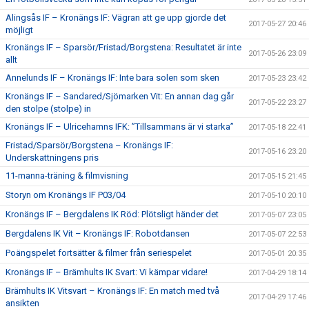
Alingsås IF – Kronängs IF: Vägran att ge upp gjorde det
2017-05-27 20:46
möjligt
Kronängs IF – Sparsör/Fristad/Borgstena: Resultatet är inte
2017-05-26 23:09
allt
Annelunds IF – Kronängs IF: Inte bara solen som sken
2017-05-23 23:42
Kronängs IF – Sandared/Sjömarken Vit: En annan dag går
2017-05-22 23:27
den stolpe (stolpe) in
Kronängs IF – Ulricehamns IFK: ”Tillsammans är vi starka”
2017-05-18 22:41
Fristad/Sparsör/Borgstena – Kronängs IF:
2017-05-16 23:20
Underskattningens pris
11-manna-träning & filmvisning
2017-05-15 21:45
Storyn om Kronängs IF P03/04
2017-05-10 20:10
Kronängs IF – Bergdalens IK Röd: Plötsligt händer det
2017-05-07 23:05
Bergdalens IK Vit – Kronängs IF: Robotdansen
2017-05-07 22:53
Poängspelet fortsätter & filmer från seriespelet
2017-05-01 20:35
Kronängs IF – Brämhults IK Svart: Vi kämpar vidare!
2017-04-29 18:14
Brämhults IK Vitsvart – Kronängs IF: En match med två
2017-04-29 17:46
ansikten