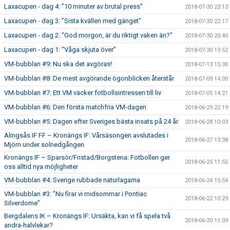
Laxacupen - dag 4: ”10 minuter av brutal press”
2018-07-30 23:13
Laxacupen - dag 3: ”Sista kvällen med gänget”
2018-07-30 22:17
Laxacupen - dag 2: ”God morgon, är du riktigt vaken än?”
2018-07-30 20:40
Laxacupen - dag 1: ”Våga skjuta över”
2018-07-30 19:52
VM-bubblan #9: Nu ska det avgöras!
2018-07-13 15:30
VM-bubblan #8: De mest avgörande ögonblicken återstår
2018-07-09 14:00
VM-bubblan #7: Ett VM väcker fotbollsintressen till liv
2018-07-05 14:21
VM-bubblan #6: Den första matchfria VM-dagen
2018-06-29 22:19
VM-bubblan #5: Dagen efter Sveriges bästa insats på 24 år
2018-06-28 10:03
Alingsås IF FF – Kronängs IF: Vårsäsongen avslutades i
2018-06-27 13:38
Mjörn under solnedgången
Kronängs IF – Sparsör/Fristad/Borgstena: Fotbollen ger
2018-06-25 11:55
oss alltid nya möjligheter
VM-bubblan #4: Sverige rubbade naturlagarna
2018-06-24 15:54
VM-bubblan #3: ”Nu firar vi midsommar i Pontiac
2018-06-22 10:29
Silverdome”
Bergdalens IK – Kronängs IF: Ursäkta, kan vi få spela två
2018-06-20 11:09
andra-halvlekar?