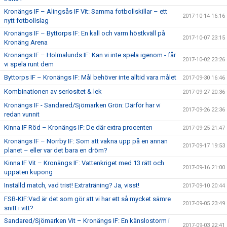
Kronängs IF – Alingsås IF Vit: Samma fotbollskillar – ett
2017-10-14 16:16
nytt fotbollslag
Kronängs IF – Byttorps IF: En kall och varm höstkväll på
2017-10-07 23:15
Kronäng Arena
Kronängs IF – Holmalunds IF: Kan vi inte spela igenom - får
2017-10-02 23:26
vi spela runt dem
Byttorps IF – Kronängs IF: Mål behöver inte alltid vara målet
2017-09-30 16:46
Kombinationen av seriositet & lek
2017-09-27 20:36
Kronängs IF - Sandared/Sjömarken Grön: Därför har vi
2017-09-26 22:36
redan vunnit
Kinna IF Röd – Kronängs IF: De där extra procenten
2017-09-25 21:47
Kronängs IF – Norrby IF: Som att vakna upp på en annan
2017-09-17 19:53
planet – eller var det bara en dröm?
Kinna IF Vit – Kronängs IF: Vattenkriget med 13 rätt och
2017-09-16 21:00
uppäten kupong
Inställd match, vad trist! Extraträning? Ja, visst!
2017-09-10 20:44
FSB-KIF:Vad är det som gör att vi har ett så mycket sämre
2017-09-05 23:49
snitt i vitt?
Sandared/Sjömarken Vit – Kronängs IF: En känslostorm i
2017-09-03 22:41