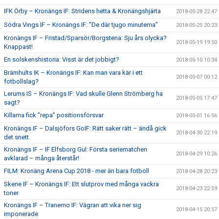
IFK Örby – Kronängs IF: Stridens hetta & Kronängshjärta
2018-05-28 22:47
Södra Vings IF – Kronängs IF: ”De där tjugo minuterna”
2018-05-25 20:23
Kronängs IF – Fristad/Sparsör/Borgstena: Sju års olycka?
2018-05-19 19:50
Knappast!
En solskenshistoria: Visst är det jobbigt?
2018-05-10 10:34
Brämhults IK – Kronängs IF: Kan man vara kär i ett
2018-05-07 00:12
fotbollslag?
Lerums IS – Kronängs IF: Vad skulle Glenn Strömberg ha
2018-05-05 17:47
sagt?
Killarna fick ”repa” positionsförsvar
2018-05-01 16:56
Kronängs IF – Dalsjöfors GoIF: Rätt saker rätt – ändå gick
2018-04-30 22:19
det snett
Kronängs IF – IF Elfsborg Gul: Första seriematchen
2018-04-29 10:26
avklarad – många återstår!
FILM: Kronäng Arena Cup 2018 - mer än bara fotboll
2018-04-28 20:23
Skene IF – Kronängs IF: Ett slutprov med många vackra
2018-04-23 22:59
toner
Kronängs IF – Tranemo IF: Vägran att vika ner sig
2018-04-15 20:57
imponerade