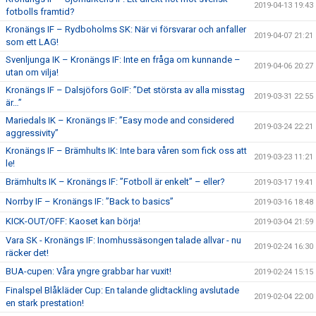
2019-04-13 19:43
fotbolls framtid?
Kronängs IF – Rydboholms SK: När vi försvarar och anfaller
2019-04-07 21:21
som ett LAG!
Svenljunga IK – Kronängs IF: Inte en fråga om kunnande –
2019-04-06 20:27
utan om vilja!
Kronängs IF – Dalsjöfors GoIF: ”Det största av alla misstag
2019-03-31 22:55
är…”
Mariedals IK – Kronängs IF: ”Easy mode and considered
2019-03-24 22:21
aggressivity”
Kronängs IF – Brämhults IK: Inte bara våren som fick oss att
2019-03-23 11:21
le!
Brämhults IK – Kronängs IF: ”Fotboll är enkelt” – eller?
2019-03-17 19:41
Norrby IF – Kronängs IF: ”Back to basics”
2019-03-16 18:48
KICK-OUT/OFF: Kaoset kan börja!
2019-03-04 21:59
Vara SK - Kronängs IF: Inomhussäsongen talade allvar - nu
2019-02-24 16:30
räcker det!
BUA-cupen: Våra yngre grabbar har vuxit!
2019-02-24 15:15
Finalspel Blåkläder Cup: En talande glidtackling avslutade
2019-02-04 22:00
en stark prestation!