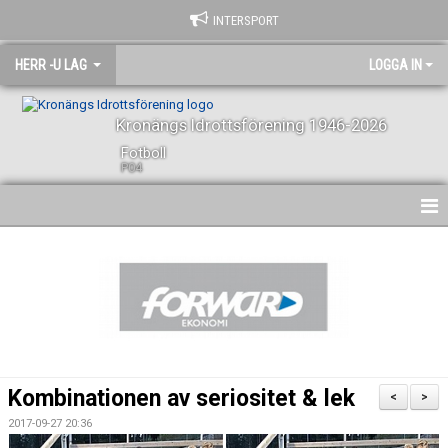
INTERSPORT
HERR -U LAG
LOGGA IN
Kronängs Idrottsförening 1946-2026
Fotboll
P04
HEM
NYHETER
KALENDER
SPELARE OCH LEDARE
Kombinationen av seriositet & lek
<
>
BILDGALLERI
2017-09-27 20:36