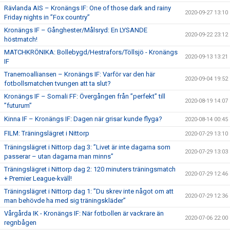
Rävlanda AIS – Kronängs IF: One of those dark and rainy
2020-09-27 13:10
Friday nights in ”Fox country”
Kronängs IF – Gånghester/Målsryd: En LYSANDE
2020-09-22 23:12
höstmatch!
MATCHKRÖNIKA: Bollebygd/Hestrafors/Töllsjö - Kronängs
2020-09-13 13:21
IF
Tranemoalliansen – Kronängs IF: Varför var den här
2020-09-04 19:52
fotbollsmatchen tvungen att ta slut?
Kronängs IF – Somali FF: Övergången från ”perfekt” till
2020-08-19 14:07
”futurum”
Kinna IF – Kronängs IF: Dagen när grisar kunde flyga?
2020-08-14 00:45
FILM: Träningslägret i Nittorp
2020-07-29 13:10
Träningslägret i Nittorp dag 3: ”Livet är inte dagarna som
2020-07-29 13:03
passerar – utan dagarna man minns”
Träningslägret i Nittorp dag 2: 120 minuters träningsmatch
2020-07-29 12:46
+ Premier League-kväll!
Träningslägret i Nittorp dag 1: ”Du skrev inte något om att
2020-07-29 12:36
man behövde ha med sig träningskläder”
Vårgårda IK - Kronängs IF: När fotbollen är vackrare än
2020-07-06 22:00
regnbågen