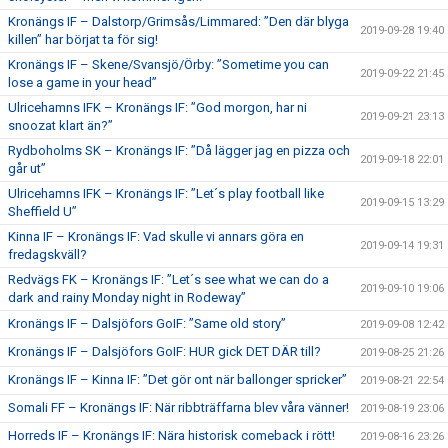
Kronängs IF – Dalstorp/Grimsås/Limmared: ”Den där blyga
2019-09-28 19:40
killen” har börjat ta för sig!
Kronängs IF – Skene/Svansjö/Örby: ”Sometime you can
2019-09-22 21:45
lose a game in your head”
Ulricehamns IFK – Kronängs IF: ”God morgon, har ni
2019-09-21 23:13
snoozat klart än?”
Rydboholms SK – Kronängs IF: ”Då lägger jag en pizza och
2019-09-18 22:01
går ut”
Ulricehamns IFK – Kronängs IF: ”Let´s play football like
2019-09-15 13:29
Sheffield U”
Kinna IF – Kronängs IF: Vad skulle vi annars göra en
2019-09-14 19:31
fredagskväll?
Redvägs FK – Kronängs IF: ”Let´s see what we can do a
2019-09-10 19:06
dark and rainy Monday night in Rodeway”
Kronängs IF – Dalsjöfors GoIF: ”Same old story”
2019-09-08 12:42
Kronängs IF – Dalsjöfors GoIF: HUR gick DET DÄR till?
2019-08-25 21:26
Kronängs IF – Kinna IF: ”Det gör ont när ballonger spricker”
2019-08-21 22:54
Somali FF – Kronängs IF: När ribbträffarna blev våra vänner!
2019-08-19 23:06
Horreds IF – Kronängs IF: Nära historisk comeback i rött!
2019-08-16 23:26