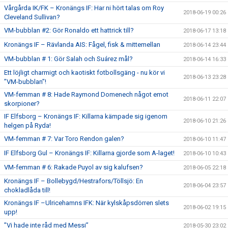
Vårgårda IK/FK – Kronängs IF: Har ni hört talas om Roy
2018-06-19 00:26
Cleveland Sullivan?
VM-bubblan #2: Gör Ronaldo ett hattrick till?
2018-06-17 13:18
Kronängs IF – Rävlanda AIS: Fågel, fisk & mittemellan
2018-06-14 23:44
VM-bubblan # 1: Gör Salah och Suárez mål?
2018-06-14 16:33
Ett löjligt charmigt och kaotiskt fotbollsgäng - nu kör vi
2018-06-13 23:28
”VM-bubblan”!
VM-femman # 8: Hade Raymond Domenech något emot
2018-06-11 22:07
skorpioner?
IF Elfsborg – Kronängs IF: Killarna kämpade sig igenom
2018-06-10 21:26
helgen på Ryda!
VM-femman # 7: Var Toro Rendon galen?
2018-06-10 11:47
IF Elfsborg Gul – Kronängs IF: Killarna gjorde som A-laget!
2018-06-10 10:43
VM-femman # 6: Rakade Puyol av sig kalufsen?
2018-06-05 22:18
Kronängs IF – Bollebygd/Hestrafors/Töllsjö: En
2018-06-04 23:57
chokladlåda till!
Kronängs IF –Ulricehamns IFK: När kylskåpsdörren slets
2018-06-02 19:15
upp!
”Vi hade inte råd med Messi”
2018-05-30 23:02