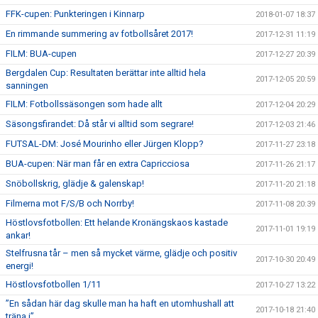
FFK-cupen: Punkteringen i Kinnarp
2018-01-07 18:37
En rimmande summering av fotbollsåret 2017!
2017-12-31 11:19
FILM: BUA-cupen
2017-12-27 20:39
Bergdalen Cup: Resultaten berättar inte alltid hela
2017-12-05 20:59
sanningen
FILM: Fotbollssäsongen som hade allt
2017-12-04 20:29
Säsongsfirandet: Då står vi alltid som segrare!
2017-12-03 21:46
FUTSAL-DM: José Mourinho eller Jürgen Klopp?
2017-11-27 23:18
BUA-cupen: När man får en extra Capricciosa
2017-11-26 21:17
Snöbollskrig, glädje & galenskap!
2017-11-20 21:18
Filmerna mot F/S/B och Norrby!
2017-11-08 20:39
Höstlovsfotbollen: Ett helande Kronängskaos kastade
2017-11-01 19:19
ankar!
Stelfrusna tår – men så mycket värme, glädje och positiv
2017-10-30 20:49
energi!
Höstlovsfotbollen 1/11
2017-10-27 13:22
”En sådan här dag skulle man ha haft en utomhushall att
2017-10-18 21:40
träna i”