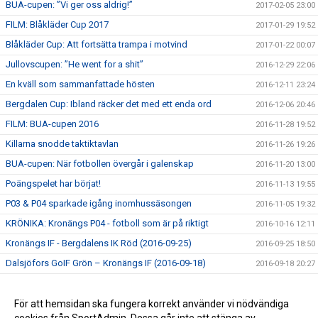
BUA-cupen: ”Vi ger oss aldrig!”
2017-02-05 23:00
FILM: Blåkläder Cup 2017
2017-01-29 19:52
Blåkläder Cup: Att fortsätta trampa i motvind
2017-01-22 00:07
Jullovscupen: ”He went for a shit”
2016-12-29 22:06
En kväll som sammanfattade hösten
2016-12-11 23:24
Bergdalen Cup: Ibland räcker det med ett enda ord
2016-12-06 20:46
FILM: BUA-cupen 2016
2016-11-28 19:52
Killarna snodde taktiktavlan
2016-11-26 19:26
BUA-cupen: När fotbollen övergår i galenskap
2016-11-20 13:00
Poängspelet har börjat!
2016-11-13 19:55
P03 & P04 sparkade igång inomhussäsongen
2016-11-05 19:32
KRÖNIKA: Kronängs P04 - fotboll som är på riktigt
2016-10-16 12:11
Kronängs IF - Bergdalens IK Röd (2016-09-25)
2016-09-25 18:50
Dalsjöfors GoIF Grön – Kronängs IF (2016-09-18)
2016-09-18 20:27
Kronängs IF – IF Elfsborg Gul (2016-09-11)
2016-09-11 19:15
Kinna IF Blå – Kronängs IF (2016-09-03)
För att hemsidan ska fungera korrekt använder vi nödvändiga
2016-09-03 20:33