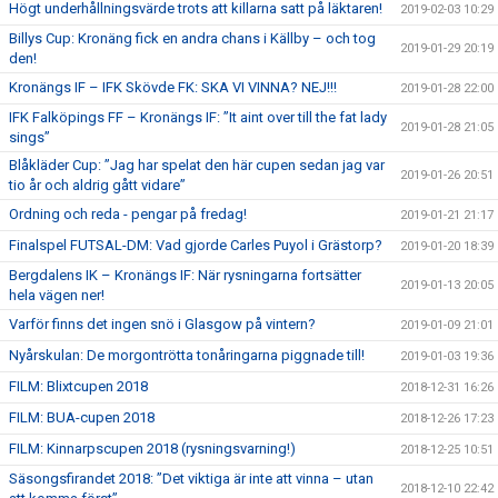
Högt underhållningsvärde trots att killarna satt på läktaren!
2019-02-03 10:29
Billys Cup: Kronäng fick en andra chans i Källby – och tog
2019-01-29 20:19
den!
Kronängs IF – IFK Skövde FK: SKA VI VINNA? NEJ!!!
2019-01-28 22:00
IFK Falköpings FF – Kronängs IF: ”It aint over till the fat lady
2019-01-28 21:05
sings”
Blåkläder Cup: ”Jag har spelat den här cupen sedan jag var
2019-01-26 20:51
tio år och aldrig gått vidare”
Ordning och reda - pengar på fredag!
2019-01-21 21:17
Finalspel FUTSAL-DM: Vad gjorde Carles Puyol i Grästorp?
2019-01-20 18:39
Bergdalens IK – Kronängs IF: När rysningarna fortsätter
2019-01-13 20:05
hela vägen ner!
Varför finns det ingen snö i Glasgow på vintern?
2019-01-09 21:01
Nyårskulan: De morgontrötta tonåringarna piggnade till!
2019-01-03 19:36
FILM: Blixtcupen 2018
2018-12-31 16:26
FILM: BUA-cupen 2018
2018-12-26 17:23
FILM: Kinnarpscupen 2018 (rysningsvarning!)
2018-12-25 10:51
Säsongsfirandet 2018: ”Det viktiga är inte att vinna – utan
2018-12-10 22:42