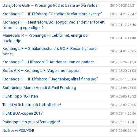
Dalsjöfors GoIF – Kronängs IF: Det bästa av två världar
2017-04-23 22:21
Kronängs IF – IF Elfsborg: ”Oändligt är vårt stora äventyr”
2017-04-21 23:47
Kronängs IF – Hestrafors/Bollebygd: Vad är det här för ett
2017-04-17 23:46
fotbollslag egentligen?
Mariedals IK – Kronängs IF: Lekfullhet, energi och
2017-04-14 14:48
spelglädje
Kronängs IF – Smålandsstenars GOIF: Resan har bara
2017-04-01 20:35
börjat
Kronängs IF – Hillareds IF: Att dansa utan en partner
2017-03-26 21:53
Borås AIK – Kronängs IF: Vägen mot toppen
2017-03-20 21:03
Kronängs IF – IF Elfsborg: ”Jag tänker, alltså finns jag”
2017-03-11 00:04
Snöträning: Marco Veratti & Emil Forsberg
2017-03-08 23:05
FILM: Topp 10-listan
2017-03-05 18:32
Tur att vi är bättre på fotboll killar!
2017-03-02 20:55
FILM: BUA-cupen 2017
2017-02-14 20:56
Poängspelets pris offentliggjort!
2017-02-11 19:41
Nu kör vi P03/P04!
2017-02-08 20:14