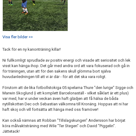
Visa fler bilder >>
Tack för en ny kanonträning killar!
Ni fullkomligt sprudlade av positiv energi och visade att seriositet och lek
visst kan hänga ihop. Det går med andra ord att vara fokuserad och gå in
för träningen, utan att för den sakens skull glömma bort själva
huvudanledningen till att vi är där - för att det ska vara roligt.
Förutom att de lika fotbollstokiga 05:spelarna Thure "den lurige" Sigge och
Marwin Skoglund (i ett komplett Barcelonaställ - vilket såklart är ett plus)
var med, har vi under veckan även haft glädjen att få hälsa de båda
nytillskotten Dec och Sebastian välkomna till Kronäng. Hoppas att ni har
haft skoj och vill fortsätta att hänga med oss framöver!
Kan också nämnas att Robban "Tillslagskungen" Andersson har börjat
köra målvaktsträning med Wile "Ter Stegen" och David "Piggelin".
Jättetack!