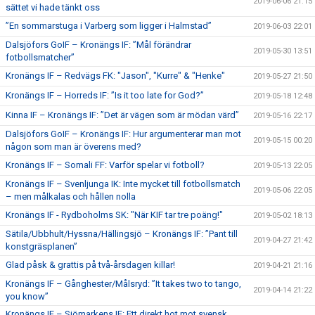
2019-06-06 21:15
sättet vi hade tänkt oss
”En sommarstuga i Varberg som ligger i Halmstad”
2019-06-03 22:01
Dalsjöfors GoIF – Kronängs IF: ”Mål förändrar
2019-05-30 13:51
fotbollsmatcher”
Kronängs IF – Redvägs FK: "Jason", "Kurre" & "Henke"
2019-05-27 21:50
Kronängs IF – Horreds IF: ”Is it too late for God?”
2019-05-18 12:48
Kinna IF – Kronängs IF: ”Det är vägen som är mödan värd”
2019-05-16 22:17
Dalsjöfors GoIF – Kronängs IF: Hur argumenterar man mot
2019-05-15 00:20
någon som man är överens med?
Kronängs IF – Somali FF: Varför spelar vi fotboll?
2019-05-13 22:05
Kronängs IF – Svenljunga IK: Inte mycket till fotbollsmatch
2019-05-06 22:05
– men målkalas och hållen nolla
Kronängs IF - Rydboholms SK: "När KIF tar tre poäng!"
2019-05-02 18:13
Sätila/Ubbhult/Hyssna/Hällingsjö – Kronängs IF: ”Pant till
2019-04-27 21:42
konstgräsplanen”
Glad påsk & grattis på två-årsdagen killar!
2019-04-21 21:16
Kronängs IF – Gånghester/Målsryd: ”It takes two to tango,
2019-04-14 21:22
you know”
Kronängs IF – Sjömarkens IF: Ett direkt hot mot svensk