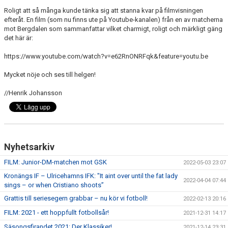
Roligt att så många kunde tänka sig att stanna kvar på filmvisningen
efteråt. En film (som nu finns ute på Youtube-kanalen) från en av matcherna
mot Bergdalen som sammanfattar vilket charmigt, roligt och märkligt gäng
det här är:
https://www.youtube.com/watch?v=e62RnONRFqk&feature=youtu.be
Mycket nöje och ses till helgen!
//Henrik Johansson
Nyhetsarkiv
FILM: Junior-DM-matchen mot GSK
2022-05-03 23:07
Kronängs IF – Ulricehamns IFK: "It aint over until the fat lady
2022-04-04 07:44
sings – or when Cristiano shoots”
Grattis till seriesegern grabbar – nu kör vi fotboll!
2022-02-13 20:16
FILM: 2021 - ett hoppfullt fotbollsår!
2021-12-31 14:17
Säsongsfirandet 2021: Der Klassiker!
2021-12-14 23:31