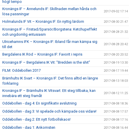
högt tempo
Kronängs IF – Annelunds IF: Skillnaden mellan hårda och
2017-09-02 17:14
lösa passningar
Holmalunds IF Vit – Kronängs IF: En nyttig lärdom
2017-08-30 21:47
Kronängs IF – Fristad/Sparsör/Borgstena: Ketchupeffekt
2017-08-28 21:32
och ungdomlig entusiasm
Ulricehamns IFK – Kronängs IF: Ibland får man kämpa sig
2017-08-28 20:42
till det
Bergdalens IK Röd – Kronängs IF: Favorit i repris
2017-08-20 20:52
Kronängs IF – Bergdalens IK Vit: ”Bredden is the shit”
2017-08-19 13:30
FILM: Oddebollen 2017
2017-08-17 19:44
Brämhults IK Svart – Kronängs IF: Det finns alltid en längre
2017-08-13 18:03
förklaring
Kronängs IF – Brämhults IK Vitsvart: Ett steg tillbaka, kan
2017-08-12 11:25
innebära ett steg framåt
Oddebollen - dag 4: En signifikativ avslutning
2017-08-08 18:36
Oddebollen - dag 3: Vi spelade och kämpade oss vidare!
2017-08-08 17:57
Oddebollen - dag 2: Ett nytt fotbollskaos!
2017-08-08 17:16
Oddebollen - dag 1: Ankomsten
2017-08-08 16:44