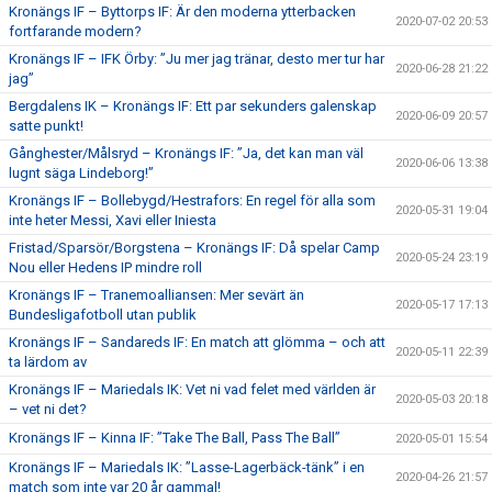
Kronängs IF – Byttorps IF: Är den moderna ytterbacken
2020-07-02 20:53
fortfarande modern?
Kronängs IF – IFK Örby: ”Ju mer jag tränar, desto mer tur har
2020-06-28 21:22
jag”
Bergdalens IK – Kronängs IF: Ett par sekunders galenskap
2020-06-09 20:57
satte punkt!
Gånghester/Målsryd – Kronängs IF: ”Ja, det kan man väl
2020-06-06 13:38
lugnt säga Lindeborg!”
Kronängs IF – Bollebygd/Hestrafors: En regel för alla som
2020-05-31 19:04
inte heter Messi, Xavi eller Iniesta
Fristad/Sparsör/Borgstena – Kronängs IF: Då spelar Camp
2020-05-24 23:19
Nou eller Hedens IP mindre roll
Kronängs IF – Tranemoalliansen: Mer sevärt än
2020-05-17 17:13
Bundesligafotboll utan publik
Kronängs IF – Sandareds IF: En match att glömma – och att
2020-05-11 22:39
ta lärdom av
Kronängs IF – Mariedals IK: Vet ni vad felet med världen är
2020-05-03 20:18
– vet ni det?
Kronängs IF – Kinna IF: ”Take The Ball, Pass The Ball”
2020-05-01 15:54
Kronängs IF – Mariedals IK: ”Lasse-Lagerbäck-tänk” i en
2020-04-26 21:57
match som inte var 20 år gammal!