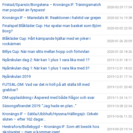
Fristad/Sparsör/Borgstena – Kronängs IF: Träningsmatch
2020-02-29 17:54
mer populärt än fyspass!
Kronängs IF – Mariedals IK: Reaktionen i halvtid var grejen
2020-02-16 19:38
Finalspel Blåkläder Cup: Hur spelar man basket som Björn
2020-02-02 22:55
Borg?
Blåkläder Cup: Hårt kämpande hjältar med en joker i
2020-01-26 20:09
rockärmen
Billys Cup: När man slits mellan hopp och förtvivlan
2020-01-20 18:26
Nyårskulan dag 2: När kan 1 plus 1 vara lika med 1?
2019-12-31 18:11
Nyårskulan dag 1: När kan 1 plus 1 vara lika med 3?
2019-12-31 18:02
Nyårskulan 2019
2019-12-31 17:16
FUTSAL-DM: Vad var det ni höll på att ställa till med
2019-12-01 20:40
grabbar?
DM-uppladdning i Äspered med både frågor och svar
2019-11-24 16:11
Säsongsfirandet 2019: ”Jag hade en plan…”
2019-10-28 22:54
Kronängs IF – Sätila/Ubbhult/Hyssna/Hällingsjö: Cirkeln
2019-10-06 11:55
sluten – efter 162 dagar…
Hestrafors/Bollebygd – Kronängs IF: Som ett besök hos
2019-09-29 19:14
skolsyster – men vi kommer igen!