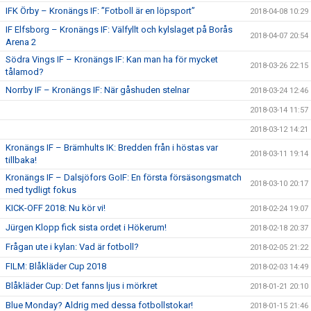
IFK Örby – Kronängs IF: ”Fotboll är en löpsport”
2018-04-08 10:29
IF Elfsborg – Kronängs IF: Välfyllt och kylslaget på Borås
2018-04-07 20:54
Arena 2
Södra Vings IF – Kronängs IF: Kan man ha för mycket
2018-03-26 22:15
tålamod?
Norrby IF – Kronängs IF: När gåshuden stelnar
2018-03-24 12:46
2018-03-14 11:57
2018-03-12 14:21
Kronängs IF – Brämhults IK: Bredden från i höstas var
2018-03-11 19:14
tillbaka!
Kronängs IF – Dalsjöfors GoIF: En första försäsongsmatch
2018-03-10 20:17
med tydligt fokus
KICK-OFF 2018: Nu kör vi!
2018-02-24 19:07
Jürgen Klopp fick sista ordet i Hökerum!
2018-02-18 20:37
Frågan ute i kylan: Vad är fotboll?
2018-02-05 21:22
FILM: Blåkläder Cup 2018
2018-02-03 14:49
Blåkläder Cup: Det fanns ljus i mörkret
2018-01-21 20:10
Blue Monday? Aldrig med dessa fotbollstokar!
2018-01-15 21:46