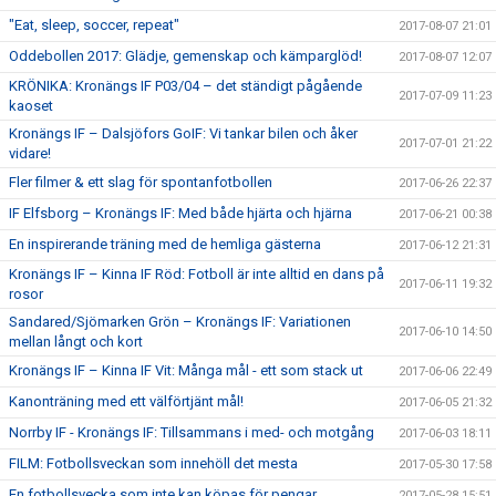
"Eat, sleep, soccer, repeat"
2017-08-07 21:01
Oddebollen 2017: Glädje, gemenskap och kämparglöd!
2017-08-07 12:07
KRÖNIKA: Kronängs IF P03/04 – det ständigt pågående
2017-07-09 11:23
kaoset
Kronängs IF – Dalsjöfors GoIF: Vi tankar bilen och åker
2017-07-01 21:22
vidare!
Fler filmer & ett slag för spontanfotbollen
2017-06-26 22:37
IF Elfsborg – Kronängs IF: Med både hjärta och hjärna
2017-06-21 00:38
En inspirerande träning med de hemliga gästerna
2017-06-12 21:31
Kronängs IF – Kinna IF Röd: Fotboll är inte alltid en dans på
2017-06-11 19:32
rosor
Sandared/Sjömarken Grön – Kronängs IF: Variationen
2017-06-10 14:50
mellan långt och kort
Kronängs IF – Kinna IF Vit: Många mål - ett som stack ut
2017-06-06 22:49
Kanonträning med ett välförtjänt mål!
2017-06-05 21:32
Norrby IF - Kronängs IF: Tillsammans i med- och motgång
2017-06-03 18:11
FILM: Fotbollsveckan som innehöll det mesta
2017-05-30 17:58
En fotbollsvecka som inte kan köpas för pengar
2017-05-28 15:51