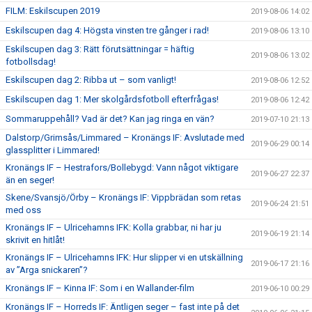
FILM: Eskilscupen 2019
2019-08-06 14:02
Eskilscupen dag 4: Högsta vinsten tre gånger i rad!
2019-08-06 13:10
Eskilscupen dag 3: Rätt förutsättningar = häftig
2019-08-06 13:02
fotbollsdag!
Eskilscupen dag 2: Ribba ut – som vanligt!
2019-08-06 12:52
Eskilscupen dag 1: Mer skolgårdsfotboll efterfrågas!
2019-08-06 12:42
Sommaruppehåll? Vad är det? Kan jag ringa en vän?
2019-07-10 21:13
Dalstorp/Grimsås/Limmared – Kronängs IF: Avslutade med
2019-06-29 00:14
glassplitter i Limmared!
Kronängs IF – Hestrafors/Bollebygd: Vann något viktigare
2019-06-27 22:37
än en seger!
Skene/Svansjö/Örby – Kronängs IF: Vippbrädan som retas
2019-06-24 21:51
med oss
Kronängs IF – Ulricehamns IFK: Kolla grabbar, ni har ju
2019-06-19 21:14
skrivit en hitlåt!
Kronängs IF – Ulricehamns IFK: Hur slipper vi en utskällning
2019-06-17 21:16
av ”Arga snickaren”?
Kronängs IF – Kinna IF: Som i en Wallander-film
2019-06-10 00:29
Kronängs IF – Horreds IF: Äntligen seger – fast inte på det