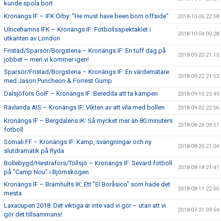
kunde spola bort
Kronängs IF – IFK Örby: ”He must have been born offside”
2018-10-06 22:58
Ulricehamns IFK – Kronängs IF: Fotbollsspektaklet i
2018-10-04 00:28
utkanten av London
Fristad/Sparsör/Borgstena – Kronängs IF: En tuff dag på
2018-09-23 21:15
jobbet – men vi kommer igen!
Sparsör/Fristad/Borgstena – Kronängs IF: En värdemätare
2018-09-22 21:53
med Jason Puncheon & Forrest Gump
Dalsjöfors GoIF – Kronängs IF: Beredda att ta kampen
2018-09-10 23:49
Rävlanda AIS – Kronängs IF: Vikten av att vila med bollen
2018-09-02 22:06
Kronängs IF – Bergdalens IK: Så mycket mer än 80 minuters
2018-08-26 09:57
fotboll
Somali FF – Kronängs IF: Kamp, svängningar och ny
2018-08-20 21:04
slutdramatik på Ryda
Bollebygd/Hestrafors/Töllsjö – Kronängs IF: Sevärd fotboll
2018-08-18 21:41
på ”Camp Nou” i Björnskogen
Kronängs IF – Brämhults IK: Ett ”El Boråsico” som hade det
2018-08-11 22:05
mesta
Laxacupen 2018: Det viktiga är inte vad vi gör – utan att vi
2018-07-31 09:54
gör det tillsammans!