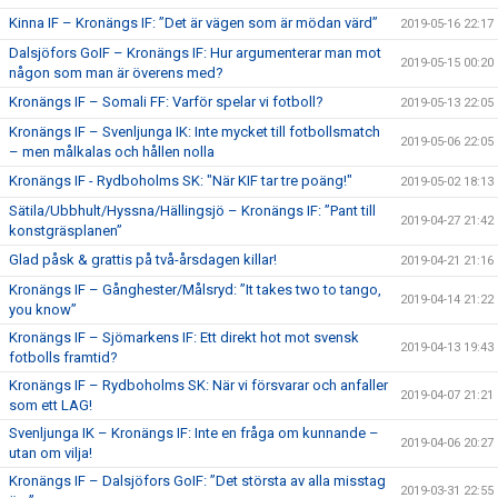
Kinna IF – Kronängs IF: ”Det är vägen som är mödan värd”
2019-05-16 22:17
Dalsjöfors GoIF – Kronängs IF: Hur argumenterar man mot
2019-05-15 00:20
någon som man är överens med?
Kronängs IF – Somali FF: Varför spelar vi fotboll?
2019-05-13 22:05
Kronängs IF – Svenljunga IK: Inte mycket till fotbollsmatch
2019-05-06 22:05
– men målkalas och hållen nolla
Kronängs IF - Rydboholms SK: "När KIF tar tre poäng!"
2019-05-02 18:13
Sätila/Ubbhult/Hyssna/Hällingsjö – Kronängs IF: ”Pant till
2019-04-27 21:42
konstgräsplanen”
Glad påsk & grattis på två-årsdagen killar!
2019-04-21 21:16
Kronängs IF – Gånghester/Målsryd: ”It takes two to tango,
2019-04-14 21:22
you know”
Kronängs IF – Sjömarkens IF: Ett direkt hot mot svensk
2019-04-13 19:43
fotbolls framtid?
Kronängs IF – Rydboholms SK: När vi försvarar och anfaller
2019-04-07 21:21
som ett LAG!
Svenljunga IK – Kronängs IF: Inte en fråga om kunnande –
2019-04-06 20:27
utan om vilja!
Kronängs IF – Dalsjöfors GoIF: ”Det största av alla misstag
2019-03-31 22:55