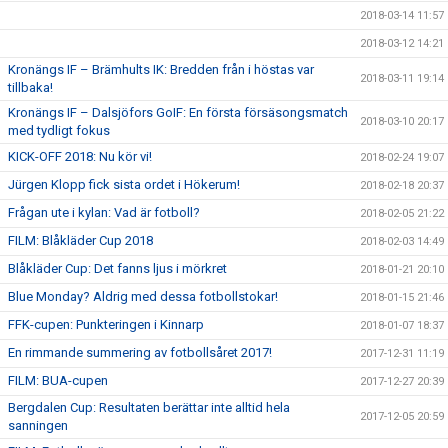
2018-03-14 11:57
2018-03-12 14:21
Kronängs IF – Brämhults IK: Bredden från i höstas var
2018-03-11 19:14
tillbaka!
Kronängs IF – Dalsjöfors GoIF: En första försäsongsmatch
2018-03-10 20:17
med tydligt fokus
KICK-OFF 2018: Nu kör vi!
2018-02-24 19:07
Jürgen Klopp fick sista ordet i Hökerum!
2018-02-18 20:37
Frågan ute i kylan: Vad är fotboll?
2018-02-05 21:22
FILM: Blåkläder Cup 2018
2018-02-03 14:49
Blåkläder Cup: Det fanns ljus i mörkret
2018-01-21 20:10
Blue Monday? Aldrig med dessa fotbollstokar!
2018-01-15 21:46
FFK-cupen: Punkteringen i Kinnarp
2018-01-07 18:37
En rimmande summering av fotbollsåret 2017!
2017-12-31 11:19
FILM: BUA-cupen
2017-12-27 20:39
Bergdalen Cup: Resultaten berättar inte alltid hela
2017-12-05 20:59
sanningen