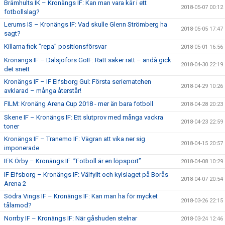
Brämhults IK – Kronängs IF: Kan man vara kär i ett
2018-05-07 00:12
fotbollslag?
Lerums IS – Kronängs IF: Vad skulle Glenn Strömberg ha
2018-05-05 17:47
sagt?
Killarna fick ”repa” positionsförsvar
2018-05-01 16:56
Kronängs IF – Dalsjöfors GoIF: Rätt saker rätt – ändå gick
2018-04-30 22:19
det snett
Kronängs IF – IF Elfsborg Gul: Första seriematchen
2018-04-29 10:26
avklarad – många återstår!
FILM: Kronäng Arena Cup 2018 - mer än bara fotboll
2018-04-28 20:23
Skene IF – Kronängs IF: Ett slutprov med många vackra
2018-04-23 22:59
toner
Kronängs IF – Tranemo IF: Vägran att vika ner sig
2018-04-15 20:57
imponerade
IFK Örby – Kronängs IF: ”Fotboll är en löpsport”
2018-04-08 10:29
IF Elfsborg – Kronängs IF: Välfyllt och kylslaget på Borås
2018-04-07 20:54
Arena 2
Södra Vings IF – Kronängs IF: Kan man ha för mycket
2018-03-26 22:15
tålamod?
Norrby IF – Kronängs IF: När gåshuden stelnar
2018-03-24 12:46