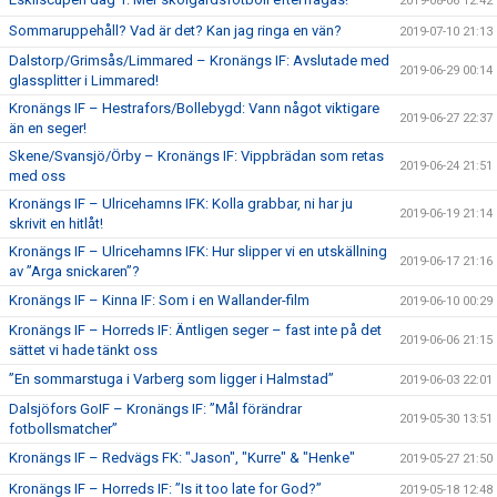
2019-08-06 12:42
Sommaruppehåll? Vad är det? Kan jag ringa en vän?
2019-07-10 21:13
Dalstorp/Grimsås/Limmared – Kronängs IF: Avslutade med
2019-06-29 00:14
glassplitter i Limmared!
Kronängs IF – Hestrafors/Bollebygd: Vann något viktigare
2019-06-27 22:37
än en seger!
Skene/Svansjö/Örby – Kronängs IF: Vippbrädan som retas
2019-06-24 21:51
med oss
Kronängs IF – Ulricehamns IFK: Kolla grabbar, ni har ju
2019-06-19 21:14
skrivit en hitlåt!
Kronängs IF – Ulricehamns IFK: Hur slipper vi en utskällning
2019-06-17 21:16
av ”Arga snickaren”?
Kronängs IF – Kinna IF: Som i en Wallander-film
2019-06-10 00:29
Kronängs IF – Horreds IF: Äntligen seger – fast inte på det
2019-06-06 21:15
sättet vi hade tänkt oss
”En sommarstuga i Varberg som ligger i Halmstad”
2019-06-03 22:01
Dalsjöfors GoIF – Kronängs IF: ”Mål förändrar
2019-05-30 13:51
fotbollsmatcher”
Kronängs IF – Redvägs FK: "Jason", "Kurre" & "Henke"
2019-05-27 21:50
Kronängs IF – Horreds IF: ”Is it too late for God?”
2019-05-18 12:48