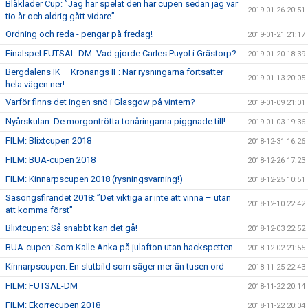
Blåkläder Cup: ”Jag har spelat den här cupen sedan jag var
2019-01-26 20:51
tio år och aldrig gått vidare”
Ordning och reda - pengar på fredag!
2019-01-21 21:17
Finalspel FUTSAL-DM: Vad gjorde Carles Puyol i Grästorp?
2019-01-20 18:39
Bergdalens IK – Kronängs IF: När rysningarna fortsätter
2019-01-13 20:05
hela vägen ner!
Varför finns det ingen snö i Glasgow på vintern?
2019-01-09 21:01
Nyårskulan: De morgontrötta tonåringarna piggnade till!
2019-01-03 19:36
FILM: Blixtcupen 2018
2018-12-31 16:26
FILM: BUA-cupen 2018
2018-12-26 17:23
FILM: Kinnarpscupen 2018 (rysningsvarning!)
2018-12-25 10:51
Säsongsfirandet 2018: ”Det viktiga är inte att vinna – utan
2018-12-10 22:42
att komma först”
Blixtcupen: Så snabbt kan det gå!
2018-12-03 22:52
BUA-cupen: Som Kalle Anka på julafton utan hackspetten
2018-12-02 21:55
Kinnarpscupen: En slutbild som säger mer än tusen ord
2018-11-25 22:43
FILM: FUTSAL-DM
2018-11-22 20:14
FILM: Ekorrecupen 2018
2018-11-22 20:04