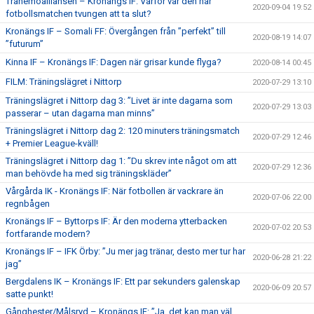
Tranemoalliansen – Kronängs IF: Varför var den här
2020-09-04 19:52
fotbollsmatchen tvungen att ta slut?
Kronängs IF – Somali FF: Övergången från ”perfekt” till
2020-08-19 14:07
”futurum”
Kinna IF – Kronängs IF: Dagen när grisar kunde flyga?
2020-08-14 00:45
FILM: Träningslägret i Nittorp
2020-07-29 13:10
Träningslägret i Nittorp dag 3: ”Livet är inte dagarna som
2020-07-29 13:03
passerar – utan dagarna man minns”
Träningslägret i Nittorp dag 2: 120 minuters träningsmatch
2020-07-29 12:46
+ Premier League-kväll!
Träningslägret i Nittorp dag 1: ”Du skrev inte något om att
2020-07-29 12:36
man behövde ha med sig träningskläder”
Vårgårda IK - Kronängs IF: När fotbollen är vackrare än
2020-07-06 22:00
regnbågen
Kronängs IF – Byttorps IF: Är den moderna ytterbacken
2020-07-02 20:53
fortfarande modern?
Kronängs IF – IFK Örby: ”Ju mer jag tränar, desto mer tur har
2020-06-28 21:22
jag”
Bergdalens IK – Kronängs IF: Ett par sekunders galenskap
2020-06-09 20:57
satte punkt!
Gånghester/Målsryd – Kronängs IF: ”Ja, det kan man väl