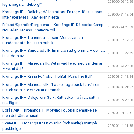
2020-06-06 13:38
lugnt säga Lindeborg!”
Kronängs IF – Bollebygd/Hestrafors: En regel för alla som
2020-05-31 19:04
inte heter Messi, Xavi eller Iniesta
Fristad/Sparsör/Borgstena – Kronängs IF: Då spelar Camp
2020-05-24 23:19
Nou eller Hedens IP mindre roll
Kronängs IF – Tranemoalliansen: Mer sevärt än
2020-05-17 17:13
Bundesligafotboll utan publik
Kronängs IF – Sandareds IF: En match att glömma – och att
2020-05-11 22:39
ta lärdom av
Kronängs IF – Mariedals IK: Vet ni vad felet med världen är
2020-05-03 20:18
– vet ni det?
Kronängs IF – Kinna IF: ”Take The Ball, Pass The Ball”
2020-05-01 15:54
Kronängs IF – Mariedals IK: ”Lasse-Lagerbäck-tänk” i en
2020-04-26 21:57
match som inte var 20 år gammal!
Kronängs IF – Dalsjöfors GoIF: Rätt saker - på rätt sätt - i
2020-04-19 20:18
rätt lägen!
Borås AIK – Kronängs IF: Motvind i dubbel bemärkelse –
2020-04-14 19:31
men det vänder snart!
Skene IF – Kronängs IF: En ovanlig (och vanlig) start på
2020-04-11 11:35
påskhelgen!