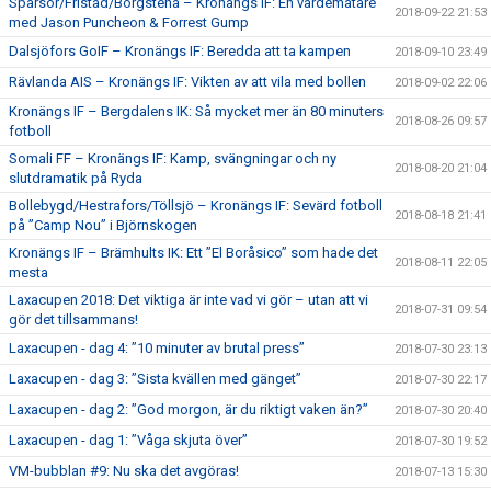
Sparsör/Fristad/Borgstena – Kronängs IF: En värdemätare
2018-09-22 21:53
med Jason Puncheon & Forrest Gump
Dalsjöfors GoIF – Kronängs IF: Beredda att ta kampen
2018-09-10 23:49
Rävlanda AIS – Kronängs IF: Vikten av att vila med bollen
2018-09-02 22:06
Kronängs IF – Bergdalens IK: Så mycket mer än 80 minuters
2018-08-26 09:57
fotboll
Somali FF – Kronängs IF: Kamp, svängningar och ny
2018-08-20 21:04
slutdramatik på Ryda
Bollebygd/Hestrafors/Töllsjö – Kronängs IF: Sevärd fotboll
2018-08-18 21:41
på ”Camp Nou” i Björnskogen
Kronängs IF – Brämhults IK: Ett ”El Boråsico” som hade det
2018-08-11 22:05
mesta
Laxacupen 2018: Det viktiga är inte vad vi gör – utan att vi
2018-07-31 09:54
gör det tillsammans!
Laxacupen - dag 4: ”10 minuter av brutal press”
2018-07-30 23:13
Laxacupen - dag 3: ”Sista kvällen med gänget”
2018-07-30 22:17
Laxacupen - dag 2: ”God morgon, är du riktigt vaken än?”
2018-07-30 20:40
Laxacupen - dag 1: ”Våga skjuta över”
2018-07-30 19:52
VM-bubblan #9: Nu ska det avgöras!
2018-07-13 15:30