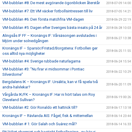
VM-bubblan #8: De mest avgörande ögonblicken återstår
2018-07-09 14:00
VM-bubblan #7: Ett VM väcker fotbollsintressen till liv
2018-07-05 14:21
VM-bubblan #6: Den första matchfria VM-dagen
2018-06-29 22:19
VM-bubblan #5: Dagen efter Sveriges bästa insats på 24 år
2018-06-28 10:03
Alingsås IF FF – Kronängs IF: Vårsäsongen avslutades i
2018-06-27 13:38
Mjörn under solnedgången
Kronängs IF – Sparsör/Fristad/Borgstena: Fotbollen ger
2018-06-25 11:55
oss alltid nya möjligheter
VM-bubblan #4: Sverige rubbade naturlagarna
2018-06-24 15:54
VM-bubblan #3: ”Nu firar vi midsommar i Pontiac
2018-06-22 10:29
Silverdome”
Bergdalens IK – Kronängs IF: Ursäkta, kan vi få spela två
2018-06-20 11:09
andra-halvlekar?
Vårgårda IK/FK – Kronängs IF: Har ni hört talas om Roy
2018-06-19 00:26
Cleveland Sullivan?
VM-bubblan #2: Gör Ronaldo ett hattrick till?
2018-06-17 13:18
Kronängs IF – Rävlanda AIS: Fågel, fisk & mittemellan
2018-06-14 23:44
VM-bubblan # 1: Gör Salah och Suárez mål?
2018-06-14 16:33
Ett löjligt charmigt och kaotiskt fotbollsgäng - nu kör vi