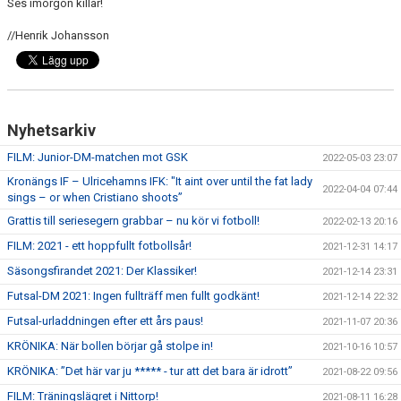
Ses imorgon killar!
//Henrik Johansson
Nyhetsarkiv
FILM: Junior-DM-matchen mot GSK
2022-05-03 23:07
Kronängs IF – Ulricehamns IFK: "It aint over until the fat lady
2022-04-04 07:44
sings – or when Cristiano shoots”
Grattis till seriesegern grabbar – nu kör vi fotboll!
2022-02-13 20:16
FILM: 2021 - ett hoppfullt fotbollsår!
2021-12-31 14:17
Säsongsfirandet 2021: Der Klassiker!
2021-12-14 23:31
Futsal-DM 2021: Ingen fullträff men fullt godkänt!
2021-12-14 22:32
Futsal-urladdningen efter ett års paus!
2021-11-07 20:36
KRÖNIKA: När bollen börjar gå stolpe in!
2021-10-16 10:57
KRÖNIKA: ”Det här var ju ***** - tur att det bara är idrott”
2021-08-22 09:56
FILM: Träningslägret i Nittorp!
2021-08-11 16:28