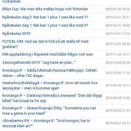
rockärmen
Billys Cup: När man slits mellan hopp och förtvivlan
2020-01-20 18:26
Nyårskulan dag 2: När kan 1 plus 1 vara lika med 1?
2019-12-31 18:11
Nyårskulan dag 1: När kan 1 plus 1 vara lika med 3?
2019-12-31 18:02
Nyårskulan 2019
2019-12-31 17:16
FUTSAL-DM: Vad var det ni höll på att ställa till med
2019-12-01 20:40
grabbar?
DM-uppladdning i Äspered med både frågor och svar
2019-11-24 16:11
Säsongsfirandet 2019: ”Jag hade en plan…”
2019-10-28 22:54
Kronängs IF – Sätila/Ubbhult/Hyssna/Hällingsjö: Cirkeln
2019-10-06 11:55
sluten – efter 162 dagar…
Hestrafors/Bollebygd – Kronängs IF: Som ett besök hos
2019-09-29 19:14
skolsyster – men vi kommer igen!
Kronängs IF – Dalstorp/Grimsås/Limmared: ”Den där blyga
2019-09-28 19:40
killen” har börjat ta för sig!
Kronängs IF – Skene/Svansjö/Örby: ”Sometime you can
2019-09-22 21:45
lose a game in your head”
Ulricehamns IFK – Kronängs IF: ”God morgon, har ni
2019-09-21 23:13
snoozat klart än?”