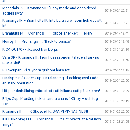
är…”
Mariedals IK – Kronängs IF: ”Easy mode and considered
2019-03-24 22:21
aggressivity”
Kronängs IF – Brämhults IK: Inte bara våren som fick oss att
2019-03-23 11:21
le!
Brämhults IK – Kronängs IF: ”Fotboll är enkelt” – eller?
2019-03-17 19:41
Norrby IF – Kronängs IF: ”Back to basics”
2019-03-16 18:48
KICK-OUT/OFF: Kaoset kan börja!
2019-03-04 21:59
Vara SK - Kronängs IF: Inomhussäsongen talade allvar - nu
2019-02-24 16:30
räcker det!
BUA-cupen: Våra yngre grabbar har vuxit!
2019-02-24 15:15
Finalspel Blåkläder Cup: En talande glidtackling avslutade
2019-02-04 22:00
en stark prestation!
Högt underhållningsvärde trots att killarna satt på läktaren!
2019-02-03 10:29
Billys Cup: Kronäng fick en andra chans i Källby – och tog
2019-01-29 20:19
den!
Kronängs IF – IFK Skövde FK: SKA VI VINNA? NEJ!!!
2019-01-28 22:00
IFK Falköpings FF – Kronängs IF: ”It aint over till the fat lady
2019-01-28 21:05
sings”