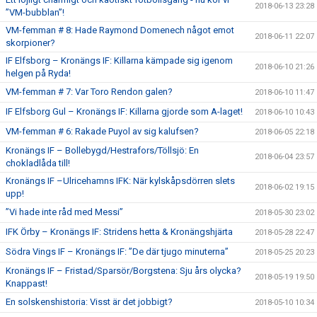
2018-06-13 23:28
”VM-bubblan”!
VM-femman # 8: Hade Raymond Domenech något emot
2018-06-11 22:07
skorpioner?
IF Elfsborg – Kronängs IF: Killarna kämpade sig igenom
2018-06-10 21:26
helgen på Ryda!
VM-femman # 7: Var Toro Rendon galen?
2018-06-10 11:47
IF Elfsborg Gul – Kronängs IF: Killarna gjorde som A-laget!
2018-06-10 10:43
VM-femman # 6: Rakade Puyol av sig kalufsen?
2018-06-05 22:18
Kronängs IF – Bollebygd/Hestrafors/Töllsjö: En
2018-06-04 23:57
chokladlåda till!
Kronängs IF –Ulricehamns IFK: När kylskåpsdörren slets
2018-06-02 19:15
upp!
”Vi hade inte råd med Messi”
2018-05-30 23:02
IFK Örby – Kronängs IF: Stridens hetta & Kronängshjärta
2018-05-28 22:47
Södra Vings IF – Kronängs IF: ”De där tjugo minuterna”
2018-05-25 20:23
Kronängs IF – Fristad/Sparsör/Borgstena: Sju års olycka?
2018-05-19 19:50
Knappast!
En solskenshistoria: Visst är det jobbigt?
2018-05-10 10:34