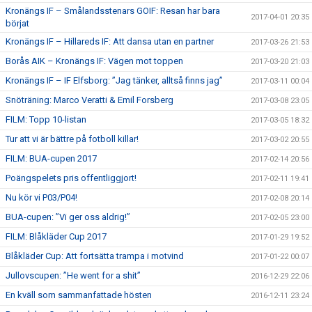
Kronängs IF – Smålandsstenars GOIF: Resan har bara
2017-04-01 20:35
börjat
Kronängs IF – Hillareds IF: Att dansa utan en partner
2017-03-26 21:53
Borås AIK – Kronängs IF: Vägen mot toppen
2017-03-20 21:03
Kronängs IF – IF Elfsborg: ”Jag tänker, alltså finns jag”
2017-03-11 00:04
Snöträning: Marco Veratti & Emil Forsberg
2017-03-08 23:05
FILM: Topp 10-listan
2017-03-05 18:32
Tur att vi är bättre på fotboll killar!
2017-03-02 20:55
FILM: BUA-cupen 2017
2017-02-14 20:56
Poängspelets pris offentliggjort!
2017-02-11 19:41
Nu kör vi P03/P04!
2017-02-08 20:14
BUA-cupen: ”Vi ger oss aldrig!”
2017-02-05 23:00
FILM: Blåkläder Cup 2017
2017-01-29 19:52
Blåkläder Cup: Att fortsätta trampa i motvind
2017-01-22 00:07
Jullovscupen: ”He went for a shit”
2016-12-29 22:06
En kväll som sammanfattade hösten
2016-12-11 23:24