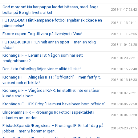
God morgon! Nu har pappa laddat bössan, med långa
2018-11-17 21:42
bollar på Bengt i livets cirkel
FUTSAL-DM: Hårt kämpande fotbollshjältar skickade en
2018-11-13 01:11
påminnelse!
Ekorre-cupen: Tog till vara på äventyret i Vara!
2018-11-11 23:55
FUTSAL-KICKOFF: En helt annan sport – men en rolig
2018-11-04 21:28
sådan!
Kronängs IF – Lerums IS: Någon som har sett
2018-10-20 22:21
smågrabbarna?
Den äkta fotbollsglädjen vinner alltid till slut!
2018-10-15 22:48
Kronängs IF – Alingsås IF FF: ”Off-pitch” – men fartfyllt,
2018-10-13 18:33
vackert och effektivt!
Kronängs IF – Vårgårda IK/FK: En stolthet inte ens tårar
2018-10-07 23:21
kunde spola bort
Kronängs IF – IFK Örby: ”He must have been born offside”
2018-10-06 22:58
Ulricehamns IFK – Kronängs IF: Fotbollsspektaklet i
2018-10-04 00:28
utkanten av London
Fristad/Sparsör/Borgstena – Kronängs IF: En tuff dag på
2018-09-23 21:15
jobbet – men vi kommer igen!