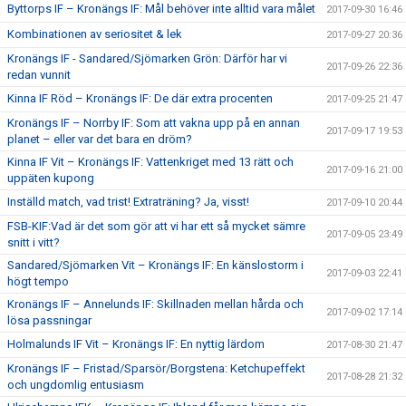
Byttorps IF – Kronängs IF: Mål behöver inte alltid vara målet
2017-09-30 16:46
Kombinationen av seriositet & lek
2017-09-27 20:36
Kronängs IF - Sandared/Sjömarken Grön: Därför har vi
2017-09-26 22:36
redan vunnit
Kinna IF Röd – Kronängs IF: De där extra procenten
2017-09-25 21:47
Kronängs IF – Norrby IF: Som att vakna upp på en annan
2017-09-17 19:53
planet – eller var det bara en dröm?
Kinna IF Vit – Kronängs IF: Vattenkriget med 13 rätt och
2017-09-16 21:00
uppäten kupong
Inställd match, vad trist! Extraträning? Ja, visst!
2017-09-10 20:44
FSB-KIF:Vad är det som gör att vi har ett så mycket sämre
2017-09-05 23:49
snitt i vitt?
Sandared/Sjömarken Vit – Kronängs IF: En känslostorm i
2017-09-03 22:41
högt tempo
Kronängs IF – Annelunds IF: Skillnaden mellan hårda och
2017-09-02 17:14
lösa passningar
Holmalunds IF Vit – Kronängs IF: En nyttig lärdom
2017-08-30 21:47
Kronängs IF – Fristad/Sparsör/Borgstena: Ketchupeffekt
2017-08-28 21:32
och ungdomlig entusiasm