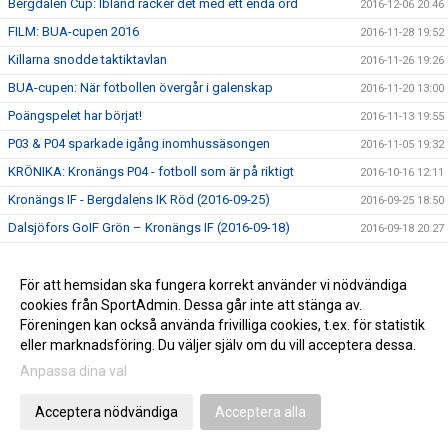
Bergdalen Cup: Ibland räcker det med ett enda ord
2016-12-06 20:46
FILM: BUA-cupen 2016
2016-11-28 19:52
Killarna snodde taktiktavlan
2016-11-26 19:26
BUA-cupen: När fotbollen övergår i galenskap
2016-11-20 13:00
Poängspelet har börjat!
2016-11-13 19:55
P03 & P04 sparkade igång inomhussäsongen
2016-11-05 19:32
KRÖNIKA: Kronängs P04 - fotboll som är på riktigt
2016-10-16 12:11
Kronängs IF - Bergdalens IK Röd (2016-09-25)
2016-09-25 18:50
Dalsjöfors GoIF Grön – Kronängs IF (2016-09-18)
2016-09-18 20:27
Kronängs IF – IF Elfsborg Gul (2016-09-11)
2016-09-11 19:15
Kinna IF Blå – Kronängs IF (2016-09-03)
För att hemsidan ska fungera korrekt använder vi nödvändiga
2016-09-03 20:33
cookies från SportAdmin. Dessa går inte att stänga av.
Sparsörs AIK Gul – Kronängs IF (2016-08-11)
2016-08-16 15:42
Föreningen kan också använda frivilliga cookies, t.ex. för statistik
eller marknadsföring. Du väljer själv om du vill acceptera dessa.
Anpassa dina val
Cookie-inställningar
Gå till Webbversion
Acceptera nödvändiga
Acceptera alla