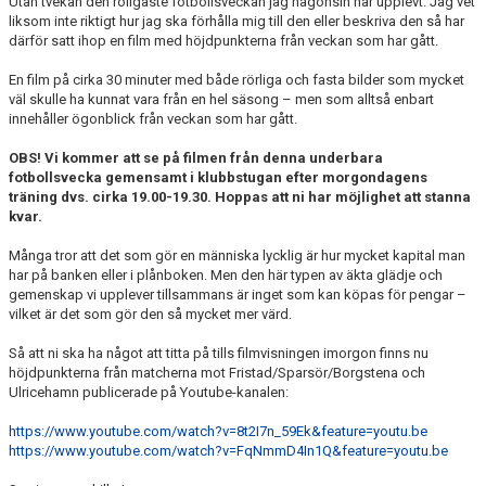
Utan tvekan den roligaste fotbollsveckan jag någonsin har upplevt. Jag vet
liksom inte riktigt hur jag ska förhålla mig till den eller beskriva den så har
därför satt ihop en film med höjdpunkterna från veckan som har gått.
En film på cirka 30 minuter med både rörliga och fasta bilder som mycket
väl skulle ha kunnat vara från en hel säsong – men som alltså enbart
innehåller ögonblick från veckan som har gått.
OBS! Vi kommer att se på filmen från denna underbara
fotbollsvecka gemensamt i klubbstugan efter morgondagens
träning dvs. cirka 19.00-19.30. Hoppas att ni har möjlighet att stanna
kvar.
Många tror att det som gör en människa lycklig är hur mycket kapital man
har på banken eller i plånboken. Men den här typen av äkta glädje och
gemenskap vi upplever tillsammans är inget som kan köpas för pengar –
vilket är det som gör den så mycket mer värd.
Så att ni ska ha något att titta på tills filmvisningen imorgon finns nu
höjdpunkterna från matcherna mot Fristad/Sparsör/Borgstena och
Ulricehamn publicerade på Youtube-kanalen:
https://www.youtube.com/watch?v=8t2I7n_59Ek&feature=youtu.be
https://www.youtube.com/watch?v=FqNmmD4In1Q&feature=youtu.be