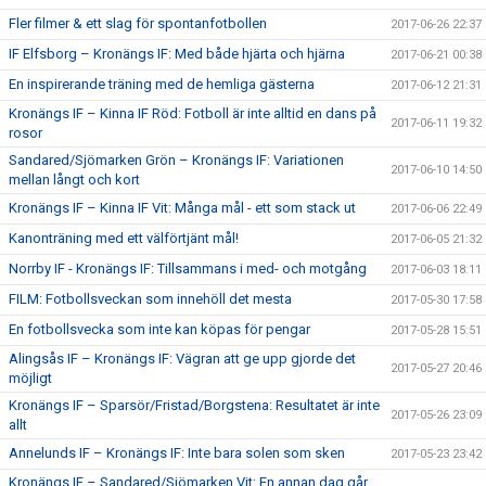
Fler filmer & ett slag för spontanfotbollen
2017-06-26 22:37
IF Elfsborg – Kronängs IF: Med både hjärta och hjärna
2017-06-21 00:38
En inspirerande träning med de hemliga gästerna
2017-06-12 21:31
Kronängs IF – Kinna IF Röd: Fotboll är inte alltid en dans på
2017-06-11 19:32
rosor
Sandared/Sjömarken Grön – Kronängs IF: Variationen
2017-06-10 14:50
mellan långt och kort
Kronängs IF – Kinna IF Vit: Många mål - ett som stack ut
2017-06-06 22:49
Kanonträning med ett välförtjänt mål!
2017-06-05 21:32
Norrby IF - Kronängs IF: Tillsammans i med- och motgång
2017-06-03 18:11
FILM: Fotbollsveckan som innehöll det mesta
2017-05-30 17:58
En fotbollsvecka som inte kan köpas för pengar
2017-05-28 15:51
Alingsås IF – Kronängs IF: Vägran att ge upp gjorde det
2017-05-27 20:46
möjligt
Kronängs IF – Sparsör/Fristad/Borgstena: Resultatet är inte
2017-05-26 23:09
allt
Annelunds IF – Kronängs IF: Inte bara solen som sken
2017-05-23 23:42
Kronängs IF – Sandared/Sjömarken Vit: En annan dag går