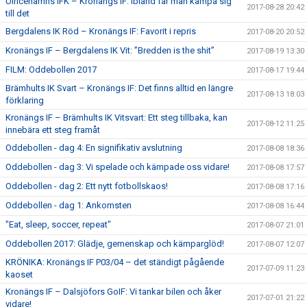
Ulricehamns IFK – Kronängs IF: Ibland får man kämpa sig
2017-08-28 20:42
till det
Bergdalens IK Röd – Kronängs IF: Favorit i repris
2017-08-20 20:52
Kronängs IF – Bergdalens IK Vit: ”Bredden is the shit”
2017-08-19 13:30
FILM: Oddebollen 2017
2017-08-17 19:44
Brämhults IK Svart – Kronängs IF: Det finns alltid en längre
2017-08-13 18:03
förklaring
Kronängs IF – Brämhults IK Vitsvart: Ett steg tillbaka, kan
2017-08-12 11:25
innebära ett steg framåt
Oddebollen - dag 4: En signifikativ avslutning
2017-08-08 18:36
Oddebollen - dag 3: Vi spelade och kämpade oss vidare!
2017-08-08 17:57
Oddebollen - dag 2: Ett nytt fotbollskaos!
2017-08-08 17:16
Oddebollen - dag 1: Ankomsten
2017-08-08 16:44
"Eat, sleep, soccer, repeat"
2017-08-07 21:01
Oddebollen 2017: Glädje, gemenskap och kämparglöd!
2017-08-07 12:07
KRÖNIKA: Kronängs IF P03/04 – det ständigt pågående
2017-07-09 11:23
kaoset
Kronängs IF – Dalsjöfors GoIF: Vi tankar bilen och åker
2017-07-01 21:22
vidare!