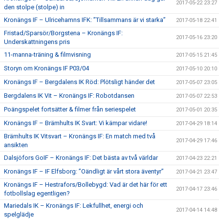
2017-05-22 23:27
den stolpe (stolpe) in
Kronängs IF – Ulricehamns IFK: ”Tillsammans är vi starka”
2017-05-18 22:41
Fristad/Sparsör/Borgstena – Kronängs IF:
2017-05-16 23:20
Underskattningens pris
11-manna-träning & filmvisning
2017-05-15 21:45
Storyn om Kronängs IF P03/04
2017-05-10 20:10
Kronängs IF – Bergdalens IK Röd: Plötsligt händer det
2017-05-07 23:05
Bergdalens IK Vit – Kronängs IF: Robotdansen
2017-05-07 22:53
Poängspelet fortsätter & filmer från seriespelet
2017-05-01 20:35
Kronängs IF – Brämhults IK Svart: Vi kämpar vidare!
2017-04-29 18:14
Brämhults IK Vitsvart – Kronängs IF: En match med två
2017-04-29 17:46
ansikten
Dalsjöfors GoIF – Kronängs IF: Det bästa av två världar
2017-04-23 22:21
Kronängs IF – IF Elfsborg: ”Oändligt är vårt stora äventyr”
2017-04-21 23:47
Kronängs IF – Hestrafors/Bollebygd: Vad är det här för ett
2017-04-17 23:46
fotbollslag egentligen?
Mariedals IK – Kronängs IF: Lekfullhet, energi och
2017-04-14 14:48
spelglädje