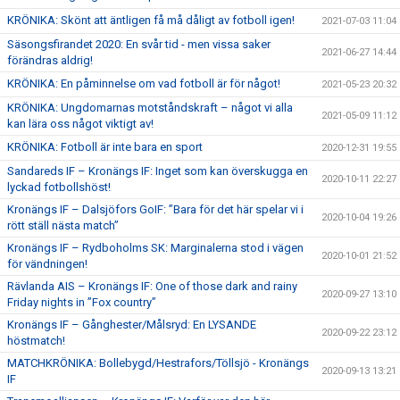
KRÖNIKA: Skönt att äntligen få må dåligt av fotboll igen!
2021-07-03 11:04
Säsongsfirandet 2020: En svår tid - men vissa saker
2021-06-27 14:44
förändras aldrig!
KRÖNIKA: En påminnelse om vad fotboll är för något!
2021-05-23 20:32
KRÖNIKA: Ungdomarnas motståndskraft – något vi alla
2021-05-09 11:12
kan lära oss något viktigt av!
KRÖNIKA: Fotboll är inte bara en sport
2020-12-31 19:55
Sandareds IF – Kronängs IF: Inget som kan överskugga en
2020-10-11 22:27
lyckad fotbollshöst!
Kronängs IF – Dalsjöfors GoIF: ”Bara för det här spelar vi i
2020-10-04 19:26
rött ställ nästa match”
Kronängs IF – Rydboholms SK: Marginalerna stod i vägen
2020-10-01 21:52
för vändningen!
Rävlanda AIS – Kronängs IF: One of those dark and rainy
2020-09-27 13:10
Friday nights in ”Fox country”
Kronängs IF – Gånghester/Målsryd: En LYSANDE
2020-09-22 23:12
höstmatch!
MATCHKRÖNIKA: Bollebygd/Hestrafors/Töllsjö - Kronängs
2020-09-13 13:21
IF