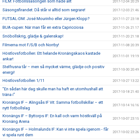
FILM: Fotbollssäsongen som hade allt
2017-12-04 20:29
Säsongsfirandet: Då står vi alltid som segrare!
2017-12-03 21:46
FUTSAL-DM: José Mourinho eller Jürgen Klopp?
2017-11-27 23:18
BUA-cupen: När man får en extra Capricciosa
2017-11-26 21:17
Snöbollskrig, glädje & galenskap!
2017-11-20 21:18
Filmerna mot F/S/B och Norrby!
2017-11-08 20:39
Höstlovsfotbollen: Ett helande Kronängskaos kastade
2017-11-01 19:19
ankar!
Stelfrusna tår – men så mycket värme, glädje och positiv
2017-10-30 20:49
energi!
Höstlovsfotbollen 1/11
2017-10-27 13:22
”En sådan här dag skulle man ha haft en utomhushall att
2017-10-18 21:40
träna i”
Kronängs IF – Alingsås IF Vit: Samma fotbollskillar – ett
2017-10-14 16:16
nytt fotbollslag
Kronängs IF – Byttorps IF: En kall och varm höstkväll på
2017-10-07 23:15
Kronäng Arena
Kronängs IF – Holmalunds IF: Kan vi inte spela igenom - får
2017-10-02 23:26
vi spela runt dem