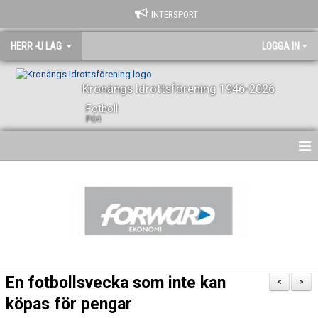
INTERSPORT
HERR -U LAG
LOGGA IN
Kronängs Idrottsförening 1946-2026
Fotboll
P04
HEM
NYHETER
KALENDER
SPELARE OCH LEDARE
En fotbollsvecka som inte kan
<
>
BILDGALLERI
köpas för pengar