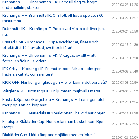
Kronängs IF – Ulricehamns IFK: Färre tillslag => högre
2020-03-29 19:25
underhållningsfaktor!
Kronängs IF – Brämhults IK: Om fotboll hade spelats i 60
2020-03-22 19:57
minuter så….
Brämhults IK – Kronängs IF: Precis vad vi alla behöver just
2020-03-21 20:58
nu!
Fristad GoIF - Kronängs IF: Spelskicklighet, finess och
2020-03-15 21:30
effektivitet följt av blod, svett och tårar!
Kronängs IF – Ulricehamns IFK: Viktigast av allt – att
2020-03-15 11:28
fotbollen fick rulla vidare!
IFK Örby – Kronängs IF: En match som Niklas Holmgren
2020-03-08 21:48
hade älskat att kommentera!
KICK-OFF: Har kungen glasögon – eller känns det bara så?
2020-03-08 20:59
Vårgårda IK – Kronängs IF: En ljummen majkväll i mars!
2020-03-02 21:12
Fristad/Sparsör/Borgstena – Kronängs IF: Träningsmatch
2020-02-29 17:54
mer populärt än fyspass!
Kronängs IF – Mariedals IK: Reaktionen i halvtid var grejen
2020-02-16 19:38
Finalspel Blåkläder Cup: Hur spelar man basket som Björn
2020-02-02 22:55
Borg?
Blåkläder Cup: Hårt kämpande hjältar med en joker i
2020-01-26 20:09