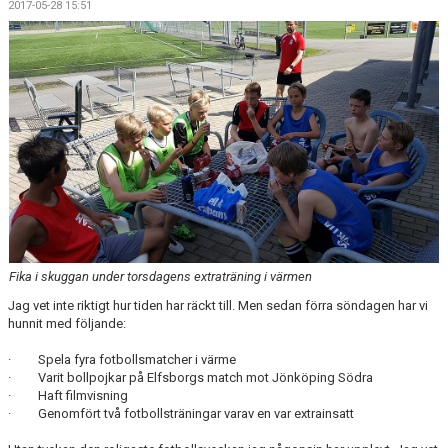
2017-05-28 15:51
DOKUMENT
KONTAKT
MATCHER
Fika i skuggan under torsdagens extraträning i värmen
Jag vet inte riktigt hur tiden har räckt till. Men sedan förra söndagen har vi
hunnit med följande:
· Spela fyra fotbollsmatcher i värme
· Varit bollpojkar på Elfsborgs match mot Jönköping Södra
· Haft filmvisning
· Genomfört två fotbollsträningar varav en var extrainsatt