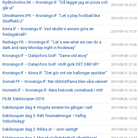
Rydboholms SK – Kronängs IF: ”Då lägger jag en pizza och
2019-09-18 22:01
går ut”
Ulricehamns IFK – Kronängs IF: ”Let´s play football like
2019-09-15 13:29
Sheffield U”
Kinna IF – Kronängs IF: Vad skulle vi annars göra en
2019-09-14 19:31
fredagskväll?
Redvägs FK – Kronängs IF: ”Let´s see what we can do a
2019-09-10 19:06
dark and rainy Monday night in Rodeway”
Kronängs IF – Dalsjöfors GoIF: ”Same old story”
2019-09-08 12:42
Kronängs IF – Dalsjöfors GoIF: HUR gick DET DÄR till?
2019-08-25 21:26
Kronängs IF – Kinna IF: ”Det gör ont när ballonger spricker”
2019-08-21 22:54
Somali FF – Kronängs IF: När ribbträffarna blev våra vänner!
2019-08-19 23:06
Horreds IF – Kronängs IF: Nära historisk comeback i rött!
2019-08-16 23:26
FILM: Eskilscupen 2019
2019-08-06 14:02
Eskilscupen dag 4: Högsta vinsten tre gånger i rad!
2019-08-06 13:10
Eskilscupen dag 3: Rätt förutsättningar = häftig
2019-08-06 13:02
fotbollsdag!
Eskilscupen dag 2: Ribba ut – som vanligt!
2019-08-06 12:52
Eskilscupen dag 1: Mer skolgårdsfotboll efterfrågas!