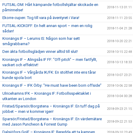
FUTSAL-DM: Hårt kämpande fotbollshjältar skickade en
2018-11-13 01:11
påminnelse!
Ekorre-cupen: Tog till vara på äventyret i Vara!
2018-11-11 23:55
FUTSAL-KICKOFF: En helt annan sport – men en rolig
2018-11-04 21:28
sådan!
Kronängs IF – Lerums IS: Någon som har sett
2018-10-20 22:21
smågrabbarna?
Den äkta fotbollsglädjen vinner alltid till slut!
2018-10-15 22:48
Kronängs IF – Alingsås IF FF: ”Off-pitch” – men fartfyllt,
2018-10-13 18:33
vackert och effektivt!
Kronängs IF – Vårgårda IK/FK: En stolthet inte ens tårar
2018-10-07 23:21
kunde spola bort
Kronängs IF – IFK Örby: ”He must have been born offside”
2018-10-06 22:58
Ulricehamns IFK – Kronängs IF: Fotbollsspektaklet i
2018-10-04 00:28
utkanten av London
Fristad/Sparsör/Borgstena – Kronängs IF: En tuff dag på
2018-09-23 21:15
jobbet – men vi kommer igen!
Sparsör/Fristad/Borgstena – Kronängs IF: En värdemätare
2018-09-22 21:53
med Jason Puncheon & Forrest Gump
Dalsjöfors GoIF – Kronängs IF: Beredda att ta kampen
2018-09-10 23:49