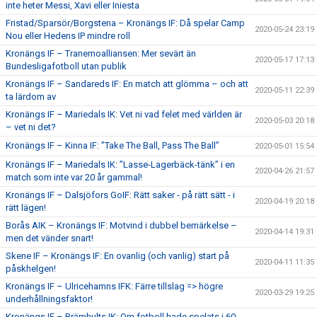
inte heter Messi, Xavi eller Iniesta
Fristad/Sparsör/Borgstena – Kronängs IF: Då spelar Camp
2020-05-24 23:19
Nou eller Hedens IP mindre roll
Kronängs IF – Tranemoalliansen: Mer sevärt än
2020-05-17 17:13
Bundesligafotboll utan publik
Kronängs IF – Sandareds IF: En match att glömma – och att
2020-05-11 22:39
ta lärdom av
Kronängs IF – Mariedals IK: Vet ni vad felet med världen är
2020-05-03 20:18
– vet ni det?
Kronängs IF – Kinna IF: ”Take The Ball, Pass The Ball”
2020-05-01 15:54
Kronängs IF – Mariedals IK: ”Lasse-Lagerbäck-tänk” i en
2020-04-26 21:57
match som inte var 20 år gammal!
Kronängs IF – Dalsjöfors GoIF: Rätt saker - på rätt sätt - i
2020-04-19 20:18
rätt lägen!
Borås AIK – Kronängs IF: Motvind i dubbel bemärkelse –
2020-04-14 19:31
men det vänder snart!
Skene IF – Kronängs IF: En ovanlig (och vanlig) start på
2020-04-11 11:35
påskhelgen!
Kronängs IF – Ulricehamns IFK: Färre tillslag => högre
2020-03-29 19:25
underhållningsfaktor!
Kronängs IF – Brämhults IK: Om fotboll hade spelats i 60