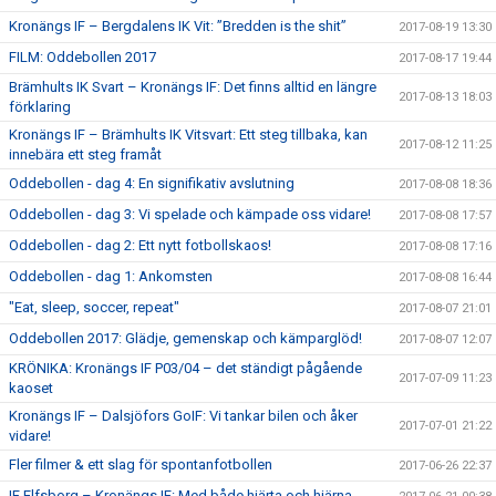
Kronängs IF – Bergdalens IK Vit: ”Bredden is the shit”
2017-08-19 13:30
FILM: Oddebollen 2017
2017-08-17 19:44
Brämhults IK Svart – Kronängs IF: Det finns alltid en längre
2017-08-13 18:03
förklaring
Kronängs IF – Brämhults IK Vitsvart: Ett steg tillbaka, kan
2017-08-12 11:25
innebära ett steg framåt
Oddebollen - dag 4: En signifikativ avslutning
2017-08-08 18:36
Oddebollen - dag 3: Vi spelade och kämpade oss vidare!
2017-08-08 17:57
Oddebollen - dag 2: Ett nytt fotbollskaos!
2017-08-08 17:16
Oddebollen - dag 1: Ankomsten
2017-08-08 16:44
"Eat, sleep, soccer, repeat"
2017-08-07 21:01
Oddebollen 2017: Glädje, gemenskap och kämparglöd!
2017-08-07 12:07
KRÖNIKA: Kronängs IF P03/04 – det ständigt pågående
2017-07-09 11:23
kaoset
Kronängs IF – Dalsjöfors GoIF: Vi tankar bilen och åker
2017-07-01 21:22
vidare!
Fler filmer & ett slag för spontanfotbollen
2017-06-26 22:37
IF Elfsborg – Kronängs IF: Med både hjärta och hjärna