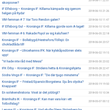
2018-06-11 22:07
skorpioner?
IF Elfsborg – Kronängs IF: Killarna kämpade sig igenom
2018-06-10 21:26
helgen på Ryda!
VM-femman # 7: Var Toro Rendon galen?
2018-06-10 11:47
IF Elfsborg Gul – Kronängs IF: Killarna gjorde som A-laget!
2018-06-10 10:43
VM-femman # 6: Rakade Puyol av sig kalufsen?
2018-06-05 22:18
Kronängs IF – Bollebygd/Hestrafors/Töllsjö: En
2018-06-04 23:57
chokladlåda till!
Kronängs IF –Ulricehamns IFK: När kylskåpsdörren slets
2018-06-02 19:15
upp!
”Vi hade inte råd med Messi”
2018-05-30 23:02
IFK Örby – Kronängs IF: Stridens hetta & Kronängshjärta
2018-05-28 22:47
Södra Vings IF – Kronängs IF: ”De där tjugo minuterna”
2018-05-25 20:23
Kronängs IF – Fristad/Sparsör/Borgstena: Sju års olycka?
2018-05-19 19:50
Knappast!
En solskenshistoria: Visst är det jobbigt?
2018-05-10 10:34
Brämhults IK – Kronängs IF: Kan man vara kär i ett
2018-05-07 00:12
fotbollslag?
Lerums IS – Kronängs IF: Vad skulle Glenn Strömberg ha