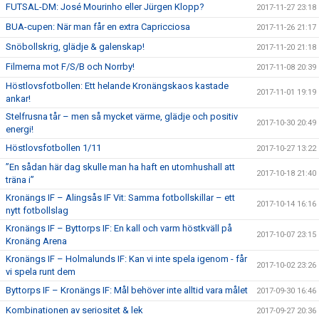
FUTSAL-DM: José Mourinho eller Jürgen Klopp?
2017-11-27 23:18
BUA-cupen: När man får en extra Capricciosa
2017-11-26 21:17
Snöbollskrig, glädje & galenskap!
2017-11-20 21:18
Filmerna mot F/S/B och Norrby!
2017-11-08 20:39
Höstlovsfotbollen: Ett helande Kronängskaos kastade
2017-11-01 19:19
ankar!
Stelfrusna tår – men så mycket värme, glädje och positiv
2017-10-30 20:49
energi!
Höstlovsfotbollen 1/11
2017-10-27 13:22
”En sådan här dag skulle man ha haft en utomhushall att
2017-10-18 21:40
träna i”
Kronängs IF – Alingsås IF Vit: Samma fotbollskillar – ett
2017-10-14 16:16
nytt fotbollslag
Kronängs IF – Byttorps IF: En kall och varm höstkväll på
2017-10-07 23:15
Kronäng Arena
Kronängs IF – Holmalunds IF: Kan vi inte spela igenom - får
2017-10-02 23:26
vi spela runt dem
Byttorps IF – Kronängs IF: Mål behöver inte alltid vara målet
2017-09-30 16:46
Kombinationen av seriositet & lek
2017-09-27 20:36