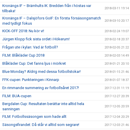
Kronängs IF – Brämhults IK: Bredden från i höstas var
2018-03-11 19:14
tillbaka!
Kronängs IF – Dalsjöfors GoIF: En första försäsongsmatch
2018-03-10 20:17
med tydligt fokus
KICK-OFF 2018: Nu kör vi!
2018-02-24 19:07
Jürgen Klopp fick sista ordet i Hökerum!
2018-02-18 20:37
Frågan ute i kylan: Vad är fotboll?
2018-02-05 21:22
FILM: Blåkläder Cup 2018
2018-02-03 14:49
Blåkläder Cup: Det fanns ljus i mörkret
2018-01-21 20:10
Blue Monday? Aldrig med dessa fotbollstokar!
2018-01-15 21:46
FFK-cupen: Punkteringen i Kinnarp
2018-01-07 18:37
En rimmande summering av fotbollsåret 2017!
2017-12-31 11:19
FILM: BUA-cupen
2017-12-27 20:39
Bergdalen Cup: Resultaten berättar inte alltid hela
2017-12-05 20:59
sanningen
FILM: Fotbollssäsongen som hade allt
2017-12-04 20:29
Säsongsfirandet: Då står vi alltid som segrare!
2017-12-03 21:46