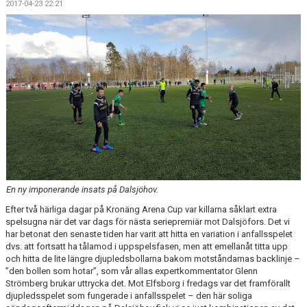
2017-04-23 22:21
DOKUMENT
KONTAKT
MATCHER
En ny imponerande insats på Dalsjöhov.
Efter två härliga dagar på Kronäng Arena Cup var killarna såklart extra
spelsugna när det var dags för nästa seriepremiär mot Dalsjöfors. Det vi
har betonat den senaste tiden har varit att hitta en variation i anfallsspelet
dvs. att fortsatt ha tålamod i uppspelsfasen, men att emellanåt titta upp
och hitta de lite längre djupledsbollarna bakom motståndarnas backlinje –
”den bollen som hotar”, som vår allas expertkommentator Glenn
Strömberg brukar uttrycka det. Mot Elfsborg i fredags var det framförallt
djupledsspelet som fungerade i anfallsspelet – den här soliga