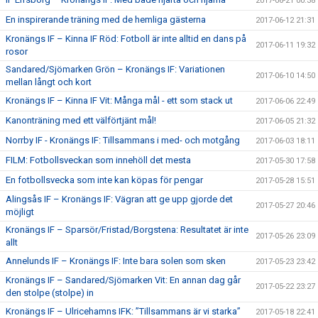
2017-06-21 00:38
En inspirerande träning med de hemliga gästerna
2017-06-12 21:31
Kronängs IF – Kinna IF Röd: Fotboll är inte alltid en dans på
2017-06-11 19:32
rosor
Sandared/Sjömarken Grön – Kronängs IF: Variationen
2017-06-10 14:50
mellan långt och kort
Kronängs IF – Kinna IF Vit: Många mål - ett som stack ut
2017-06-06 22:49
Kanonträning med ett välförtjänt mål!
2017-06-05 21:32
Norrby IF - Kronängs IF: Tillsammans i med- och motgång
2017-06-03 18:11
FILM: Fotbollsveckan som innehöll det mesta
2017-05-30 17:58
En fotbollsvecka som inte kan köpas för pengar
2017-05-28 15:51
Alingsås IF – Kronängs IF: Vägran att ge upp gjorde det
2017-05-27 20:46
möjligt
Kronängs IF – Sparsör/Fristad/Borgstena: Resultatet är inte
2017-05-26 23:09
allt
Annelunds IF – Kronängs IF: Inte bara solen som sken
2017-05-23 23:42
Kronängs IF – Sandared/Sjömarken Vit: En annan dag går
2017-05-22 23:27
den stolpe (stolpe) in
Kronängs IF – Ulricehamns IFK: ”Tillsammans är vi starka”
2017-05-18 22:41