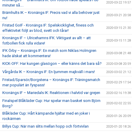
2020-03-22 19:57
minuter så….
Brämhults IK – Kronängs IF: Precis vad vi alla behöver just
2020-03-21 20:58
nu!
Fristad GoIF - Kronängs IF: Spelskicklighet, finess och
2020-03-15 21:30
effektivitet följt av blod, svett och tårar!
Kronängs IF – Ulricehamns IFK: Viktigast av allt – att
2020-03-15 11:28
fotbollen fick rulla vidare!
IFK Örby – Kronängs IF: En match som Niklas Holmgren
2020-03-08 21:48
hade älskat att kommentera!
KICK-OFF: Har kungen glasögon – eller känns det bara så?
2020-03-08 20:59
Vårgårda IK – Kronängs IF: En ljummen majkväll i mars!
2020-03-02 21:12
Fristad/Sparsör/Borgstena – Kronängs IF: Träningsmatch
2020-02-29 17:54
mer populärt än fyspass!
Kronängs IF – Mariedals IK: Reaktionen i halvtid var grejen
2020-02-16 19:38
Finalspel Blåkläder Cup: Hur spelar man basket som Björn
2020-02-02 22:55
Borg?
Blåkläder Cup: Hårt kämpande hjältar med en joker i
2020-01-26 20:09
rockärmen
Billys Cup: När man slits mellan hopp och förtvivlan
2020-01-20 18:26