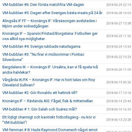
VM-bubblan #6: Den första matchfria VM-dagen
2018-06-29 22:19
VM-bubblan #5: Dagen efter Sveriges bästa insats på 24 år
2018-06-28 10:03
Alingsås IF FF – Kronängs IF: Vårsäsongen avslutades i
2018-06-27 13:38
Mjörn under solnedgången
Kronängs IF – Sparsör/Fristad/Borgstena: Fotbollen ger
2018-06-25 11:55
oss alltid nya möjligheter
VM-bubblan #4: Sverige rubbade naturlagarna
2018-06-24 15:54
VM-bubblan #3: ”Nu firar vi midsommar i Pontiac
2018-06-22 10:29
Silverdome”
Bergdalens IK – Kronängs IF: Ursäkta, kan vi få spela två
2018-06-20 11:09
andra-halvlekar?
Vårgårda IK/FK – Kronängs IF: Har ni hört talas om Roy
2018-06-19 00:26
Cleveland Sullivan?
VM-bubblan #2: Gör Ronaldo ett hattrick till?
2018-06-17 13:18
Kronängs IF – Rävlanda AIS: Fågel, fisk & mittemellan
2018-06-14 23:44
VM-bubblan # 1: Gör Salah och Suárez mål?
2018-06-14 16:33
Ett löjligt charmigt och kaotiskt fotbollsgäng - nu kör vi
2018-06-13 23:28
”VM-bubblan”!
VM-femman # 8: Hade Raymond Domenech något emot