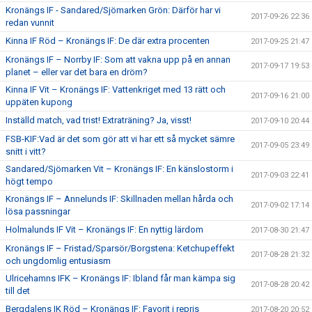
Kronängs IF - Sandared/Sjömarken Grön: Därför har vi
2017-09-26 22:36
redan vunnit
Kinna IF Röd – Kronängs IF: De där extra procenten
2017-09-25 21:47
Kronängs IF – Norrby IF: Som att vakna upp på en annan
2017-09-17 19:53
planet – eller var det bara en dröm?
Kinna IF Vit – Kronängs IF: Vattenkriget med 13 rätt och
2017-09-16 21:00
uppäten kupong
Inställd match, vad trist! Extraträning? Ja, visst!
2017-09-10 20:44
FSB-KIF:Vad är det som gör att vi har ett så mycket sämre
2017-09-05 23:49
snitt i vitt?
Sandared/Sjömarken Vit – Kronängs IF: En känslostorm i
2017-09-03 22:41
högt tempo
Kronängs IF – Annelunds IF: Skillnaden mellan hårda och
2017-09-02 17:14
lösa passningar
Holmalunds IF Vit – Kronängs IF: En nyttig lärdom
2017-08-30 21:47
Kronängs IF – Fristad/Sparsör/Borgstena: Ketchupeffekt
2017-08-28 21:32
och ungdomlig entusiasm
Ulricehamns IFK – Kronängs IF: Ibland får man kämpa sig
2017-08-28 20:42
till det
Bergdalens IK Röd – Kronängs IF: Favorit i repris
2017-08-20 20:52