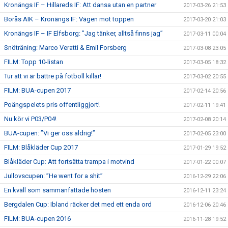
Kronängs IF – Hillareds IF: Att dansa utan en partner
2017-03-26 21:53
Borås AIK – Kronängs IF: Vägen mot toppen
2017-03-20 21:03
Kronängs IF – IF Elfsborg: ”Jag tänker, alltså finns jag”
2017-03-11 00:04
Snöträning: Marco Veratti & Emil Forsberg
2017-03-08 23:05
FILM: Topp 10-listan
2017-03-05 18:32
Tur att vi är bättre på fotboll killar!
2017-03-02 20:55
FILM: BUA-cupen 2017
2017-02-14 20:56
Poängspelets pris offentliggjort!
2017-02-11 19:41
Nu kör vi P03/P04!
2017-02-08 20:14
BUA-cupen: ”Vi ger oss aldrig!”
2017-02-05 23:00
FILM: Blåkläder Cup 2017
2017-01-29 19:52
Blåkläder Cup: Att fortsätta trampa i motvind
2017-01-22 00:07
Jullovscupen: ”He went for a shit”
2016-12-29 22:06
En kväll som sammanfattade hösten
2016-12-11 23:24
Bergdalen Cup: Ibland räcker det med ett enda ord
2016-12-06 20:46
FILM: BUA-cupen 2016
2016-11-28 19:52