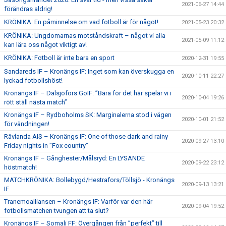
2021-06-27 14:44
förändras aldrig!
KRÖNIKA: En påminnelse om vad fotboll är för något!
2021-05-23 20:32
KRÖNIKA: Ungdomarnas motståndskraft – något vi alla
2021-05-09 11:12
kan lära oss något viktigt av!
KRÖNIKA: Fotboll är inte bara en sport
2020-12-31 19:55
Sandareds IF – Kronängs IF: Inget som kan överskugga en
2020-10-11 22:27
lyckad fotbollshöst!
Kronängs IF – Dalsjöfors GoIF: ”Bara för det här spelar vi i
2020-10-04 19:26
rött ställ nästa match”
Kronängs IF – Rydboholms SK: Marginalerna stod i vägen
2020-10-01 21:52
för vändningen!
Rävlanda AIS – Kronängs IF: One of those dark and rainy
2020-09-27 13:10
Friday nights in ”Fox country”
Kronängs IF – Gånghester/Målsryd: En LYSANDE
2020-09-22 23:12
höstmatch!
MATCHKRÖNIKA: Bollebygd/Hestrafors/Töllsjö - Kronängs
2020-09-13 13:21
IF
Tranemoalliansen – Kronängs IF: Varför var den här
2020-09-04 19:52
fotbollsmatchen tvungen att ta slut?
Kronängs IF – Somali FF: Övergången från ”perfekt” till