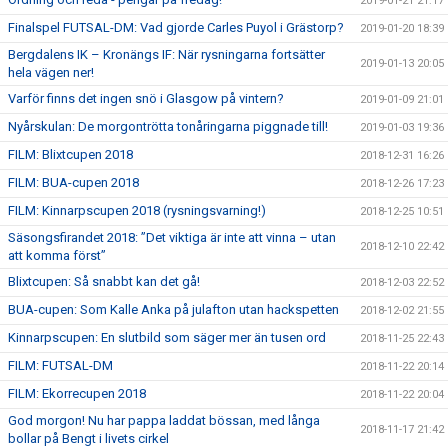
2019-01-21 21:17
Finalspel FUTSAL-DM: Vad gjorde Carles Puyol i Grästorp?
2019-01-20 18:39
Bergdalens IK – Kronängs IF: När rysningarna fortsätter
2019-01-13 20:05
hela vägen ner!
Varför finns det ingen snö i Glasgow på vintern?
2019-01-09 21:01
Nyårskulan: De morgontrötta tonåringarna piggnade till!
2019-01-03 19:36
FILM: Blixtcupen 2018
2018-12-31 16:26
FILM: BUA-cupen 2018
2018-12-26 17:23
FILM: Kinnarpscupen 2018 (rysningsvarning!)
2018-12-25 10:51
Säsongsfirandet 2018: ”Det viktiga är inte att vinna – utan
2018-12-10 22:42
att komma först”
Blixtcupen: Så snabbt kan det gå!
2018-12-03 22:52
BUA-cupen: Som Kalle Anka på julafton utan hackspetten
2018-12-02 21:55
Kinnarpscupen: En slutbild som säger mer än tusen ord
2018-11-25 22:43
FILM: FUTSAL-DM
2018-11-22 20:14
FILM: Ekorrecupen 2018
2018-11-22 20:04
God morgon! Nu har pappa laddat bössan, med långa
2018-11-17 21:42
bollar på Bengt i livets cirkel