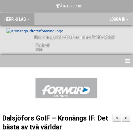
INTERSPORT
HERR -U LAG
LOGGA IN
Kronängs Idrottsförening 1946-2026
Fotboll
P04
HEM
NYHETER
KALENDER
SPELARE OCH LEDARE
Dalsjöfors GoIF – Kronängs IF: Det
<
>
BILDGALLERI
bästa av två världar