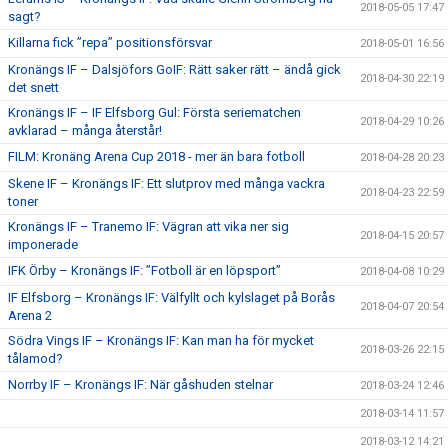
2018-05-05 17:47
sagt?
Killarna fick ”repa” positionsförsvar
2018-05-01 16:56
Kronängs IF – Dalsjöfors GoIF: Rätt saker rätt – ändå gick
2018-04-30 22:19
det snett
Kronängs IF – IF Elfsborg Gul: Första seriematchen
2018-04-29 10:26
avklarad – många återstår!
FILM: Kronäng Arena Cup 2018 - mer än bara fotboll
2018-04-28 20:23
Skene IF – Kronängs IF: Ett slutprov med många vackra
2018-04-23 22:59
toner
Kronängs IF – Tranemo IF: Vägran att vika ner sig
2018-04-15 20:57
imponerade
IFK Örby – Kronängs IF: ”Fotboll är en löpsport”
2018-04-08 10:29
IF Elfsborg – Kronängs IF: Välfyllt och kylslaget på Borås
2018-04-07 20:54
Arena 2
Södra Vings IF – Kronängs IF: Kan man ha för mycket
2018-03-26 22:15
tålamod?
Norrby IF – Kronängs IF: När gåshuden stelnar
2018-03-24 12:46
2018-03-14 11:57
2018-03-12 14:21