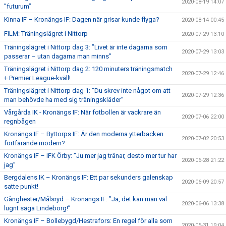
2020-08-19 14:07
”futurum”
Kinna IF – Kronängs IF: Dagen när grisar kunde flyga?
2020-08-14 00:45
FILM: Träningslägret i Nittorp
2020-07-29 13:10
Träningslägret i Nittorp dag 3: ”Livet är inte dagarna som
2020-07-29 13:03
passerar – utan dagarna man minns”
Träningslägret i Nittorp dag 2: 120 minuters träningsmatch
2020-07-29 12:46
+ Premier League-kväll!
Träningslägret i Nittorp dag 1: ”Du skrev inte något om att
2020-07-29 12:36
man behövde ha med sig träningskläder”
Vårgårda IK - Kronängs IF: När fotbollen är vackrare än
2020-07-06 22:00
regnbågen
Kronängs IF – Byttorps IF: Är den moderna ytterbacken
2020-07-02 20:53
fortfarande modern?
Kronängs IF – IFK Örby: ”Ju mer jag tränar, desto mer tur har
2020-06-28 21:22
jag”
Bergdalens IK – Kronängs IF: Ett par sekunders galenskap
2020-06-09 20:57
satte punkt!
Gånghester/Målsryd – Kronängs IF: ”Ja, det kan man väl
2020-06-06 13:38
lugnt säga Lindeborg!”
Kronängs IF – Bollebygd/Hestrafors: En regel för alla som
2020-05-31 19:04