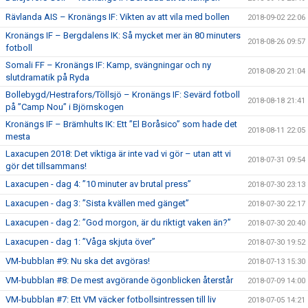
Rävlanda AIS – Kronängs IF: Vikten av att vila med bollen
2018-09-02 22:06
Kronängs IF – Bergdalens IK: Så mycket mer än 80 minuters
2018-08-26 09:57
fotboll
Somali FF – Kronängs IF: Kamp, svängningar och ny
2018-08-20 21:04
slutdramatik på Ryda
Bollebygd/Hestrafors/Töllsjö – Kronängs IF: Sevärd fotboll
2018-08-18 21:41
på ”Camp Nou” i Björnskogen
Kronängs IF – Brämhults IK: Ett ”El Boråsico” som hade det
2018-08-11 22:05
mesta
Laxacupen 2018: Det viktiga är inte vad vi gör – utan att vi
2018-07-31 09:54
gör det tillsammans!
Laxacupen - dag 4: ”10 minuter av brutal press”
2018-07-30 23:13
Laxacupen - dag 3: ”Sista kvällen med gänget”
2018-07-30 22:17
Laxacupen - dag 2: ”God morgon, är du riktigt vaken än?”
2018-07-30 20:40
Laxacupen - dag 1: ”Våga skjuta över”
2018-07-30 19:52
VM-bubblan #9: Nu ska det avgöras!
2018-07-13 15:30
VM-bubblan #8: De mest avgörande ögonblicken återstår
2018-07-09 14:00
VM-bubblan #7: Ett VM väcker fotbollsintressen till liv
2018-07-05 14:21