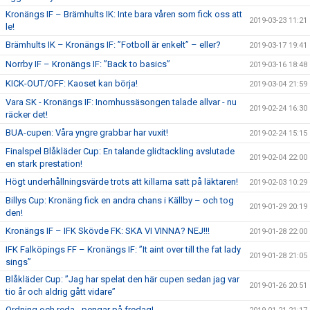
Kronängs IF – Brämhults IK: Inte bara våren som fick oss att
2019-03-23 11:21
le!
Brämhults IK – Kronängs IF: ”Fotboll är enkelt” – eller?
2019-03-17 19:41
Norrby IF – Kronängs IF: ”Back to basics”
2019-03-16 18:48
KICK-OUT/OFF: Kaoset kan börja!
2019-03-04 21:59
Vara SK - Kronängs IF: Inomhussäsongen talade allvar - nu
2019-02-24 16:30
räcker det!
BUA-cupen: Våra yngre grabbar har vuxit!
2019-02-24 15:15
Finalspel Blåkläder Cup: En talande glidtackling avslutade
2019-02-04 22:00
en stark prestation!
Högt underhållningsvärde trots att killarna satt på läktaren!
2019-02-03 10:29
Billys Cup: Kronäng fick en andra chans i Källby – och tog
2019-01-29 20:19
den!
Kronängs IF – IFK Skövde FK: SKA VI VINNA? NEJ!!!
2019-01-28 22:00
IFK Falköpings FF – Kronängs IF: ”It aint over till the fat lady
2019-01-28 21:05
sings”
Blåkläder Cup: ”Jag har spelat den här cupen sedan jag var
2019-01-26 20:51
tio år och aldrig gått vidare”
Ordning och reda - pengar på fredag!