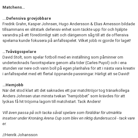
Matchens…
...Defensiva grovjobbare
Fredrik Grahn, Kasper Johnsen, Hugo Andersson & Elias Arnesson bildade
tillsammans en slitstark defensiv enhet som täckte upp för och hjälpte
varandra på ett föredömligt sätt och därigenom såg till att de offensiva
spelarna kunde fokusera på anfallsspelet. Vilket jobb ni gjorde för laget!
…Tvåvägsspelare
David Stolt, som spelar fotboll med en inställning som påminner om
undertecknads favoritspelare genom alla tider (Carles Puyol) och i ena
stunden var nere och vann boll på egen planhalva för att i nästa vara kreativ
i anfallsspelet med ett flertal öppnande passningar. Härligt att se David!
…Hemjobb
När det stod klart att det saknades ett par matchtröjor tog tränarkollega
Anders Johnsen utan minsta tvekan ”hemjobbet” som krävdes för att
lyckas få hit tröjorna lagom till matchstart. Tack Anders!
Vill även passa på och tacka såväl spelare som föräldrar för utmärkta
insatser under Kronäng Arena Cup som blev en riktig dundersuccé - tack vare
er.
//Henrik Johansson