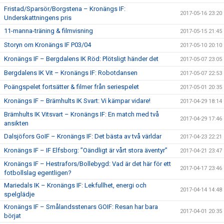
Fristad/Sparsör/Borgstena – Kronängs IF:
2017-05-16 23:20
Underskattningens pris
11-manna-träning & filmvisning
2017-05-15 21:45
Storyn om Kronängs IF P03/04
2017-05-10 20:10
Kronängs IF – Bergdalens IK Röd: Plötsligt händer det
2017-05-07 23:05
Bergdalens IK Vit – Kronängs IF: Robotdansen
2017-05-07 22:53
Poängspelet fortsätter & filmer från seriespelet
2017-05-01 20:35
Kronängs IF – Brämhults IK Svart: Vi kämpar vidare!
2017-04-29 18:14
Brämhults IK Vitsvart – Kronängs IF: En match med två
2017-04-29 17:46
ansikten
Dalsjöfors GoIF – Kronängs IF: Det bästa av två världar
2017-04-23 22:21
Kronängs IF – IF Elfsborg: ”Oändligt är vårt stora äventyr”
2017-04-21 23:47
Kronängs IF – Hestrafors/Bollebygd: Vad är det här för ett
2017-04-17 23:46
fotbollslag egentligen?
Mariedals IK – Kronängs IF: Lekfullhet, energi och
2017-04-14 14:48
spelglädje
Kronängs IF – Smålandsstenars GOIF: Resan har bara
2017-04-01 20:35
börjat