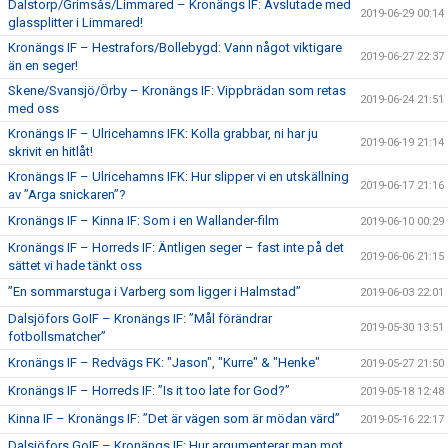
Dalstorp/Grimsås/Limmared – Kronängs IF: Avslutade med
2019-06-29 00:14
glassplitter i Limmared!
Kronängs IF – Hestrafors/Bollebygd: Vann något viktigare
2019-06-27 22:37
än en seger!
Skene/Svansjö/Örby – Kronängs IF: Vippbrädan som retas
2019-06-24 21:51
med oss
Kronängs IF – Ulricehamns IFK: Kolla grabbar, ni har ju
2019-06-19 21:14
skrivit en hitlåt!
Kronängs IF – Ulricehamns IFK: Hur slipper vi en utskällning
2019-06-17 21:16
av ”Arga snickaren”?
Kronängs IF – Kinna IF: Som i en Wallander-film
2019-06-10 00:29
Kronängs IF – Horreds IF: Äntligen seger – fast inte på det
2019-06-06 21:15
sättet vi hade tänkt oss
”En sommarstuga i Varberg som ligger i Halmstad”
2019-06-03 22:01
Dalsjöfors GoIF – Kronängs IF: ”Mål förändrar
2019-05-30 13:51
fotbollsmatcher”
Kronängs IF – Redvägs FK: "Jason", "Kurre" & "Henke"
2019-05-27 21:50
Kronängs IF – Horreds IF: ”Is it too late for God?”
2019-05-18 12:48
Kinna IF – Kronängs IF: ”Det är vägen som är mödan värd”
2019-05-16 22:17
Dalsjöfors GoIF – Kronängs IF: Hur argumenterar man mot