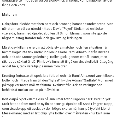
söndagseftermiddagen på Dalsjöhov fick vi se just kombinationen av det
långa och korta.
Matchen
Dalsjöfors inledde matchen bäst och Kronäng hamnade under press. Men
när stormen väl var utredd hittade David ”Puyol” Stolt, med en läcker
yttersida, fram med djupledsbollen till Simon Ehrman, som inte gjorde
något misstag framför mål och gav sitt lag ledningen.
Målet gav killarna energin att börja styra matchen och i en situation när
hemmalaget inte fick undan bollen lossade Rami Alhazouri från distans
och utökade Kronängs ledning. Bollen gick igenom ett hål i nätet, men
räknades såklart ändå. Filmbevis finns att tillgå om det skulle bli rättegång
av det hela, tack vare hjälpsamma föräldrar.
Kronäng fortsatte att spela bra fotboll och när Rami Alhazouri vann tillbaka
bollen och hittade fram till den ”hyfsat” kvicke Adnan ”GarBale” Mohamed
på topp var nästa mål ett faktum. Avslutet från Adnan var lugnt och
behärskat mellan benen på målvakten.
Kort därpå bjöd killarna oss på ännu mer fotbollsgodis när David ”Puyol”
Stolt hittade fram med en ny fin passning i djupled till Arvid Elmgren Kopp,
som visade upp ett avslut av den högre skolan när han, på typiskt Lionel
Messi-manér, med en lätt chip lyfte bollen över målvakten - hur kallt som