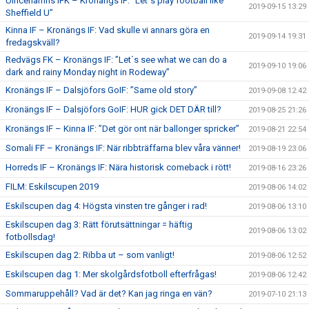
Ulricehamns IFK – Kronängs IF: ”Let´s play football like
2019-09-15 13:29
Sheffield U”
Kinna IF – Kronängs IF: Vad skulle vi annars göra en
2019-09-14 19:31
fredagskväll?
Redvägs FK – Kronängs IF: ”Let´s see what we can do a
2019-09-10 19:06
dark and rainy Monday night in Rodeway”
Kronängs IF – Dalsjöfors GoIF: ”Same old story”
2019-09-08 12:42
Kronängs IF – Dalsjöfors GoIF: HUR gick DET DÄR till?
2019-08-25 21:26
Kronängs IF – Kinna IF: ”Det gör ont när ballonger spricker”
2019-08-21 22:54
Somali FF – Kronängs IF: När ribbträffarna blev våra vänner!
2019-08-19 23:06
Horreds IF – Kronängs IF: Nära historisk comeback i rött!
2019-08-16 23:26
FILM: Eskilscupen 2019
2019-08-06 14:02
Eskilscupen dag 4: Högsta vinsten tre gånger i rad!
2019-08-06 13:10
Eskilscupen dag 3: Rätt förutsättningar = häftig
2019-08-06 13:02
fotbollsdag!
Eskilscupen dag 2: Ribba ut – som vanligt!
2019-08-06 12:52
Eskilscupen dag 1: Mer skolgårdsfotboll efterfrågas!
2019-08-06 12:42
Sommaruppehåll? Vad är det? Kan jag ringa en vän?
2019-07-10 21:13