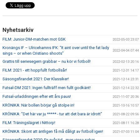
Nyhetsarkiv
FILM: Junior-DM-matchen mot GSK
2022-05-03 23:07
Kronängs IF – Ulricehamns IFK: "It aint over until the fat lady
2022-04-04 07:44
sings – or when Cristiano shoots”
Grattis till seriesegern grabbar – nu kör vi fotboll!
2022-02-13 20:16
FILM: 2021 - ett hoppfullt fotbollsår!
2021-12-31 14:17
Säsongsfirandet 2021: Der Klassiker!
2021-12-14 23:31
Futsal-DM 2021: Ingen fullträff men fullt godkänt!
2021-12-14 22:32
Futsal-urladdningen efter ett års paus!
2021-11-07 20:36
KRÖNIKA: När bollen börjar gå stolpe in!
2021-10-16 10:57
KRÖNIKA: ”Det här var ju ***** - tur att det bara är idrott”
2021-08-22 09:56
FILM: Träningslägret i Nittorp!
2021-08-11 16:28
KRÖNIKA: Skönt att äntligen få må dåligt av fotboll igen!
2021-07-03 11:04
Säsongsfirandet 2020: En svår tid - men vissa saker