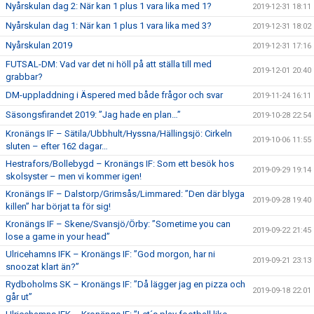
Nyårskulan dag 2: När kan 1 plus 1 vara lika med 1?
2019-12-31 18:11
Nyårskulan dag 1: När kan 1 plus 1 vara lika med 3?
2019-12-31 18:02
Nyårskulan 2019
2019-12-31 17:16
FUTSAL-DM: Vad var det ni höll på att ställa till med
2019-12-01 20:40
grabbar?
DM-uppladdning i Äspered med både frågor och svar
2019-11-24 16:11
Säsongsfirandet 2019: ”Jag hade en plan…”
2019-10-28 22:54
Kronängs IF – Sätila/Ubbhult/Hyssna/Hällingsjö: Cirkeln
2019-10-06 11:55
sluten – efter 162 dagar…
Hestrafors/Bollebygd – Kronängs IF: Som ett besök hos
2019-09-29 19:14
skolsyster – men vi kommer igen!
Kronängs IF – Dalstorp/Grimsås/Limmared: ”Den där blyga
2019-09-28 19:40
killen” har börjat ta för sig!
Kronängs IF – Skene/Svansjö/Örby: ”Sometime you can
2019-09-22 21:45
lose a game in your head”
Ulricehamns IFK – Kronängs IF: ”God morgon, har ni
2019-09-21 23:13
snoozat klart än?”
Rydboholms SK – Kronängs IF: ”Då lägger jag en pizza och
2019-09-18 22:01
går ut”