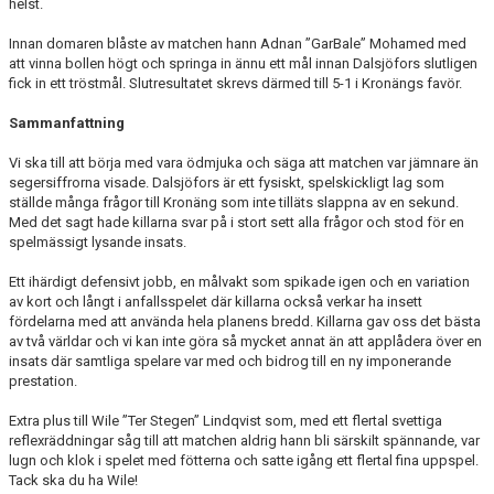
helst.
Innan domaren blåste av matchen hann Adnan ”GarBale” Mohamed med
att vinna bollen högt och springa in ännu ett mål innan Dalsjöfors slutligen
fick in ett tröstmål. Slutresultatet skrevs därmed till 5-1 i Kronängs favör.
Sammanfattning
Vi ska till att börja med vara ödmjuka och säga att matchen var jämnare än
segersiffrorna visade. Dalsjöfors är ett fysiskt, spelskickligt lag som
ställde många frågor till Kronäng som inte tilläts slappna av en sekund.
Med det sagt hade killarna svar på i stort sett alla frågor och stod för en
spelmässigt lysande insats.
Ett ihärdigt defensivt jobb, en målvakt som spikade igen och en variation
av kort och långt i anfallsspelet där killarna också verkar ha insett
fördelarna med att använda hela planens bredd. Killarna gav oss det bästa
av två världar och vi kan inte göra så mycket annat än att applådera över en
insats där samtliga spelare var med och bidrog till en ny imponerande
prestation.
Extra plus till Wile ”Ter Stegen” Lindqvist som, med ett flertal svettiga
reflexräddningar såg till att matchen aldrig hann bli särskilt spännande, var
lugn och klok i spelet med fötterna och satte igång ett flertal fina uppspel.
Tack ska du ha Wile!