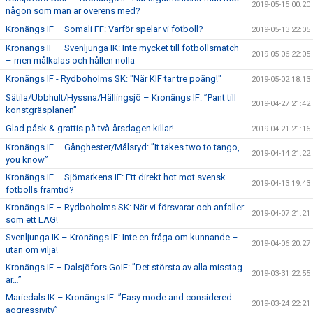
2019-05-15 00:20
någon som man är överens med?
Kronängs IF – Somali FF: Varför spelar vi fotboll?
2019-05-13 22:05
Kronängs IF – Svenljunga IK: Inte mycket till fotbollsmatch
2019-05-06 22:05
– men målkalas och hållen nolla
Kronängs IF - Rydboholms SK: "När KIF tar tre poäng!"
2019-05-02 18:13
Sätila/Ubbhult/Hyssna/Hällingsjö – Kronängs IF: ”Pant till
2019-04-27 21:42
konstgräsplanen”
Glad påsk & grattis på två-årsdagen killar!
2019-04-21 21:16
Kronängs IF – Gånghester/Målsryd: ”It takes two to tango,
2019-04-14 21:22
you know”
Kronängs IF – Sjömarkens IF: Ett direkt hot mot svensk
2019-04-13 19:43
fotbolls framtid?
Kronängs IF – Rydboholms SK: När vi försvarar och anfaller
2019-04-07 21:21
som ett LAG!
Svenljunga IK – Kronängs IF: Inte en fråga om kunnande –
2019-04-06 20:27
utan om vilja!
Kronängs IF – Dalsjöfors GoIF: ”Det största av alla misstag
2019-03-31 22:55
är…”
Mariedals IK – Kronängs IF: ”Easy mode and considered
2019-03-24 22:21
aggressivity”