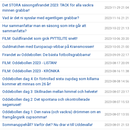
Det STORA säsongsfirandet 2023: TACK för alla vackra
2023-11-29 21:04
minnen grabbar!
Vad är det ni sysslar med egentligen grabbar?
2023-11-16 21:21
Hur sammanfattar man en säsong som inte går att
2023-10-22 21:13
sammanfatta?
FILM: Guldfirandet som gick PYTTELITE snett!
2023-10-06 20:20
Guldmatchen med Europacup-vibbar på Kransmossen!
2023-10-05 21:00
Firandet av Oddebollen: De bästa fotbollsgrabbarna!
2023-09-09 22:17
FILM: Oddebollen 2023 - LISTAN!
2023-08-17 20:09
FILM: Oddebollen 2023 - KRÖNIKA
2023-08-16 11:38
Oddebollen dag 4: En förtrollad sista cupdag som killarna
2023-08-08 14:56
kommer att minnas om 26 år!
Oddebollen dag 3: Skillnaden mellan himmel och helvete!
2023-08-07 23:17
Oddebollen dag 2: Det spontana och okontrollerade
2023-08-07 15:53
segerruset!
Oddebollen dag 1: Den naiva (och vackra) drömmen om en
2023-08-07 13:55
framgångsrik cupsommar!
Sommaruppehåll? Varför det? Nu drar vi till Uddevalla!
2023-08-01 21:53