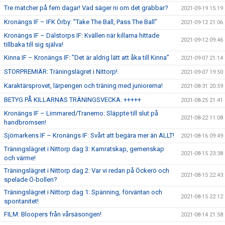
Tre matcher på fem dagar! Vad säger ni om det grabbar?
2021-09-19 15:19
Kronängs IF – IFK Örby: ”Take The Ball, Pass The Ball”
2021-09-12 21:06
Kronängs IF – Dalstorps IF: Kvällen när killarna hittade
2021-09-12 09:46
tillbaka till sig själva!
Kinna IF – Kronängs IF: ”Det är aldrig lätt att åka till Kinna”
2021-09-07 21:14
STORPREMIÄR: Träningslägret i Nittorp!
2021-09-07 19:50
Karaktärsprovet, lärpengen och träning med juniorerna!
2021-08-31 20:59
BETYG PÅ KILLARNAS TRÄNINGSVECKA: +++++
2021-08-25 21:41
Kronängs IF – Limmared/Tranemo: Släppte till slut på
2021-08-22 11:08
handbromsen!
Sjömarkens IF – Kronängs IF: Svårt att begära mer än ALLT!
2021-08-16 09:49
Träningslägret i Nittorp dag 3: Kamratskap, gemenskap
2021-08-15 23:38
och värme!
Träningslägret i Nittorp dag 2: Var vi redan på Öckerö och
2021-08-15 22:43
spelade Ö-bollen?
Träningslägret i Nittorp dag 1: Spänning, förväntan och
2021-08-15 22:12
spontanitet!
FILM: Bloopers från vårsäsongen!
2021-08-14 21:58