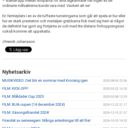
– ställde upp mellan stolparna för sina lagkamrater när ingen av de
ordinarie målvakterna kunde vara med. Vackert att se!
En femteplats i en av de tuffaste turneringarna som går att spela är hur eller
hur en stark prestation och medaljen grabbarna fick med sig hem är något
de definitivt har gjort sig förtjänta av och med lite distans förhoppningsvis
också kommer att uppskatta.
//Henrik Johansson
Nyhetsarkiv
MUSIKVIDEO: Det blir en sommar med Kronäng igen
2025-08-04 22:06
FILM: KICK-OFF!
2025-03-22 16:35
FILM: Blåkläder Cup 2025
2025-02-08 12:29
FILM: BUA-cupen (14 december 2024)
2024-12-22 21:17
FILM: Säsongsfirandet 2024!
2024-12-10 21:57
Firandet av seriesegern: Många anledningar till att fira!
2024-10-29 18:32