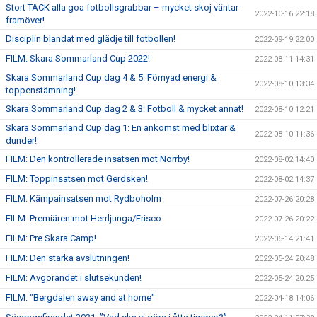
Stort TACK alla goa fotbollsgrabbar – mycket skoj väntar
2022-10-16 22:18
framöver!
Disciplin blandat med glädje till fotbollen!
2022-09-19 22:00
FILM: Skara Sommarland Cup 2022!
2022-08-11 14:31
Skara Sommarland Cup dag 4 & 5: Förnyad energi &
2022-08-10 13:34
toppenstämning!
Skara Sommarland Cup dag 2 & 3: Fotboll & mycket annat!
2022-08-10 12:21
Skara Sommarland Cup dag 1: En ankomst med blixtar &
2022-08-10 11:36
dunder!
FILM: Den kontrollerade insatsen mot Norrby!
2022-08-02 14:40
FILM: Toppinsatsen mot Gerdsken!
2022-08-02 14:37
FILM: Kämpainsatsen mot Rydboholm
2022-07-26 20:28
FILM: Premiären mot Herrljunga/Frisco
2022-07-26 20:22
FILM: Pre Skara Camp!
2022-06-14 21:41
FILM: Den starka avslutningen!
2022-05-24 20:48
FILM: Avgörandet i slutsekunden!
2022-05-24 20:25
FILM: "Bergdalen away and at home"
2022-04-18 14:06