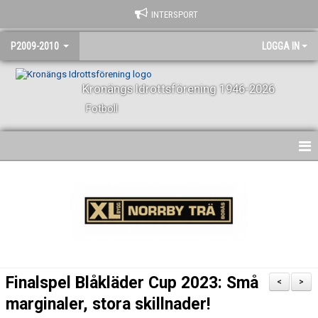
INTERSPORT
P2009-2010
LOGGA IN
Kronängs Idrottsförening 1946-2026
Fotboll
HEM
NYHETER
KALENDER
MATCHER
Finalspel Blåkläder Cup 2023: Små
<
>
TRUPPEN
marginaler, stora skillnader!