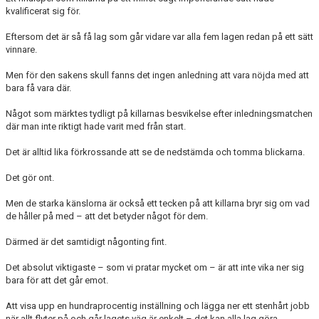
kvalificerat sig för.
Eftersom det är så få lag som går vidare var alla fem lagen redan på ett sätt
vinnare.
Men för den sakens skull fanns det ingen anledning att vara nöjda med att
bara få vara där.
Något som märktes tydligt på killarnas besvikelse efter inledningsmatchen
där man inte riktigt hade varit med från start.
Det är alltid lika förkrossande att se de nedstämda och tomma blickarna.
Det gör ont.
Men de starka känslorna är också ett tecken på att killarna bryr sig om vad
de håller på med – att det betyder något för dem.
Därmed är det samtidigt någonting fint.
Det absolut viktigaste – som vi pratar mycket om – är att inte vika ner sig
bara för att det går emot.
Att visa upp en hundraprocentig inställning och lägga ner ett stenhårt jobb
när allt flyter på och går lagets väg är enkelt – det kan alla lag göra.