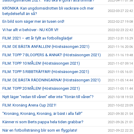
Säsongsfirandet 2021: ”Vad ska vi göra i åtta timmar?”
2022-04-11 07:38
KRÖNIKA: Kan ungdomsidrotten bli vackrare och mer
2022-03-27 22:42
betydelsefull än så?
En bild som säger mer än tusen ord!
2022-02-27 19:08
Vi har allt vi behöver - NU KÖR VI!
2022-02-23 22:42
FILM: 2021 – ett år fyllt av fotbollsglädje!
2021-12-31 15:29
FILM: DE BÄSTA ANFALLEN! (Höstsäsongen 2021)
2021-11-16 20:06
FILM: TOPP 7 BLOOPERS & ANNAT! (Höstsäsongen 2021)
2021-11-16 19:48
FILM: TOPP 10 MÅLEN! (Höstsäsongen 2021)
2021-11-07 09:14
FILM: TOPP 5 RIBBTRÄFFAR! (Höstsäsongen 2021)
2021-11-05 16:01
FILM: DE BÄSTA RÄDDNINGARNA! (Höstsäsongen 2021)
2021-11-05 14:44
FILM: TOPP 20 MÅLEN! (Höstsäsongen 2021)
2021-11-05 11:44
Nytt läger "redan till våren" eller inte "förrän till våren"?
2021-10-18 19:53
FILM: Kronäng Arena Cup 2021!
2021-10-02 23:09
”Kronäng, Kronäng, Kronäng, är bäst i alla fall!”
2021-09-30 21:54
Känner ni som Berts pappa hela tiden grabbar?
2021-09-26 21:01
När en fotbollsträning blir som en flygplats!
2021-09-22 22:25