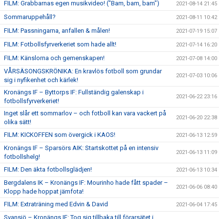
FILM: Grabbarnas egen musikvideo! ("Bam, bam, bam")
2021-08-14 21:45
Sommaruppehåll?
2021-08-11 10:42
FILM: Passningarna, anfallen & målen!
2021-07-19 15:07
FILM: Fotbollsfyrverkeriet som hade allt!
2021-07-14 16:20
FILM: Känslorna och gemenskapen!
2021-07-08 14:00
VÅRSÄSONGSKRÖNIKA: En kravlös fotboll som grundar
2021-07-03 10:06
sig i nyfikenhet och kärlek!
Kronängs IF – Byttorps IF: Fullständig galenskap i
2021-06-22 23:16
fotbollsfyrverkeriet!
Inget slår ett sommarlov – och fotboll kan vara vackert på
2021-06-20 22:38
olika sätt!
FILM: KICKOFFEN som övergick i KAOS!
2021-06-13 12:59
Kronängs IF – Sparsörs AIK: Startskottet på en intensiv
2021-06-13 11:09
fotbollshelg!
FILM: Den äkta fotbollsglädjen!
2021-06-13 10:34
Bergdalens IK – Kronängs IF: Mourinho hade fått spader –
2021-06-06 08:40
Klopp hade hoppat jämfota!
FILM: Extraträning med Edvin & David
2021-06-04 17:45
Svansjö – Kronängs IF: Tog sig tillbaka till förarsätet i