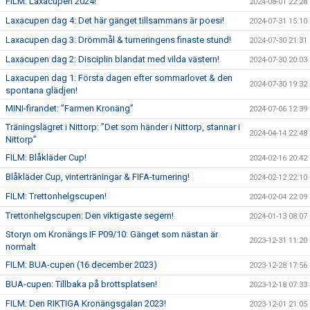
FILM: Laxacupen 2024!
2024-08-01 22:28
Laxacupen dag 4: Det här gänget tillsammans är poesi!
2024-07-31 15:10
Laxacupen dag 3: Drömmål & turneringens finaste stund!
2024-07-30 21:31
Laxacupen dag 2: Disciplin blandat med vilda västern!
2024-07-30 20:03
Laxacupen dag 1: Första dagen efter sommarlovet & den
2024-07-30 19:32
spontana glädjen!
MINI-firandet: ”Farmen Kronäng”
2024-07-06 12:39
Träningslägret i Nittorp: ”Det som händer i Nittorp, stannar i
2024-04-14 22:48
Nittorp”
FILM: Blåkläder Cup!
2024-02-16 20:42
Blåkläder Cup, vinterträningar & FIFA-turnering!
2024-02-12 22:10
FILM: Trettonhelgscupen!
2024-02-04 22:09
Trettonhelgscupen: Den viktigaste segern!
2024-01-13 08:07
Storyn om Kronängs IF P09/10: Gänget som nästan är
2023-12-31 11:20
normalt
FILM: BUA-cupen (16 december 2023)
2023-12-28 17:56
BUA-cupen: Tillbaka på brottsplatsen!
2023-12-18 07:33
FILM: Den RIKTIGA Kronängsgalan 2023!
2023-12-01 21:05