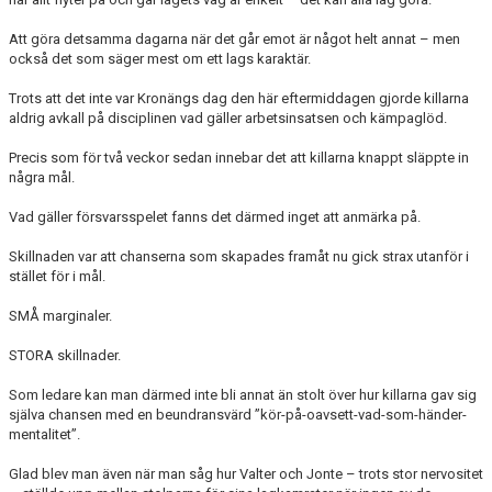
Att göra detsamma dagarna när det går emot är något helt annat – men
också det som säger mest om ett lags karaktär.
Trots att det inte var Kronängs dag den här eftermiddagen gjorde killarna
aldrig avkall på disciplinen vad gäller arbetsinsatsen och kämpaglöd.
Precis som för två veckor sedan innebar det att killarna knappt släppte in
några mål.
Vad gäller försvarsspelet fanns det därmed inget att anmärka på.
Skillnaden var att chanserna som skapades framåt nu gick strax utanför i
stället för i mål.
SMÅ marginaler.
STORA skillnader.
Som ledare kan man därmed inte bli annat än stolt över hur killarna gav sig
själva chansen med en beundransvärd ”kör-på-oavsett-vad-som-händer-
mentalitet”.
Glad blev man även när man såg hur Valter och Jonte – trots stor nervositet