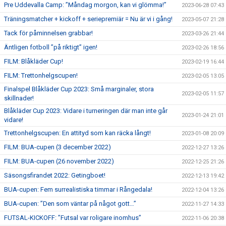
Pre Uddevalla Camp: ”Måndag morgon, kan vi glömma!”
2023-06-28 07:43
Träningsmatcher + kickoff + seriepremiär = Nu är vi i gång!
2023-05-07 21:28
Tack för påminnelsen grabbar!
2023-03-26 21:44
Äntligen fotboll ”på riktigt” igen!
2023-02-26 18:56
FILM: Blåkläder Cup!
2023-02-19 16:44
FILM: Trettonhelgscupen!
2023-02-05 13:05
Finalspel Blåkläder Cup 2023: Små marginaler, stora
2023-02-05 11:57
skillnader!
Blåkläder Cup 2023: Vidare i turneringen där man inte går
2023-01-24 21:01
vidare!
Trettonhelgscupen: En attityd som kan räcka långt!
2023-01-08 20:09
FILM: BUA-cupen (3 december 2022)
2022-12-27 13:26
FILM: BUA-cupen (26 november 2022)
2022-12-25 21:26
Säsongsfirandet 2022: Getingboet!
2022-12-13 19:42
BUA-cupen: Fem surrealistiska timmar i Rångedala!
2022-12-04 13:26
BUA-cupen: ”Den som väntar på något gott…”
2022-11-27 14:33
FUTSAL-KICKOFF: ”Futsal var roligare inomhus”
2022-11-06 20:38