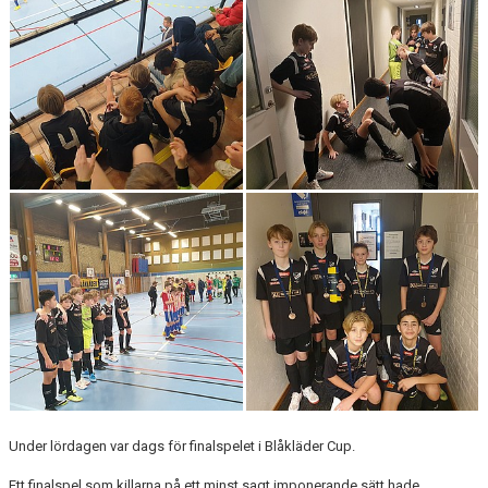
Under lördagen var dags för finalspelet i Blåkläder Cup.
Ett finalspel som killarna på ett minst sagt imponerande sätt hade