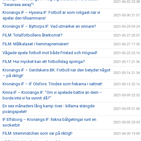
2021-06-02 23:38
”Swansea away”!
Kronängs IF – Hyssna IF: Fotboll är som roligast när vi
2021-05-30 21:57
spelar den tillsammans!
Kronängs IF – Byttorps IF: Vad utmärker en vinnare?
2021-05-29 09:29
FILM: Totalfotbollens återkomst?
2021-05-27 20:07
FILM: Målkalaset i hemmapremiären!
2021-05-27 17:35
Vågade spela fotboll mot både Fristad och Högvad!
2021-05-23 22:16
FILM: Hur mycket kan ett fotbollslag springa?
2021-05-17 21:36
Kronängs IF – Gerdskens BK: Fotboll när den betyder något
2021-05-16 21:34
– på riktigt!
Kronängs IF – IF Olsfors: Trivdes som fiskarna i vattnet!
2021-05-15 22:16
Kinna IF – Kronängs IF: ”Om vi spelade bättre än dem –
2021-05-09 22:32
borde inte vi ha vunnit då?”
En sex månaders lång kamp över - killarna stängde
2021-05-09 21:06
poängspelet!
IF Elfsborg – Kronängs IF: Ilskna bålgetingar runt en
2021-05-05 23:33
sockerbit
FILM: Internmatchen som var på riktigt!
2021-04-20 19:00