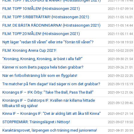
FILM: TOPP 7 BLOOPERS & ANNAT! (Höstsäsongen 2021)
2021-11-16 19:48
FILM: TOPP 10 MÅLEN! (Höstsäsongen 2021)
2021-11-07 09:14
FILM: TOPP 5 RIBBTRÄFFAR! (Höstsäsongen 2021)
2021-11-05 16:01
FILM: DE BÄSTA RÄDDNINGARNA! (Höstsäsongen 2021)
2021-11-05 14:44
FILM: TOPP 20 MÅLEN! (Höstsäsongen 2021)
2021-11-05 11:44
Nytt läger "redan till våren" eller inte "förrän till våren"?
2021-10-18 19:53
FILM: Kronäng Arena Cup 2021!
2021-10-02 23:09
”Kronäng, Kronäng, Kronäng, är bäst i alla fall!”
2021-09-30 21:54
Känner ni som Berts pappa hela tiden grabbar?
2021-09-26 21:01
När en fotbollsträning blir som en flygplats!
2021-09-22 22:25
Tre matcher på fem dagar! Vad säger ni om det grabbar?
2021-09-19 15:19
Kronängs IF – IFK Örby: ”Take The Ball, Pass The Ball”
2021-09-12 21:06
Kronängs IF – Dalstorps IF: Kvällen när killarna hittade
2021-09-12 09:46
tillbaka till sig själva!
Kinna IF – Kronängs IF: ”Det är aldrig lätt att åka till Kinna”
2021-09-07 21:14
STORPREMIÄR: Träningslägret i Nittorp!
2021-09-07 19:50
Karaktärsprovet, lärpengen och träning med juniorerna!
2021-08-31 20:59