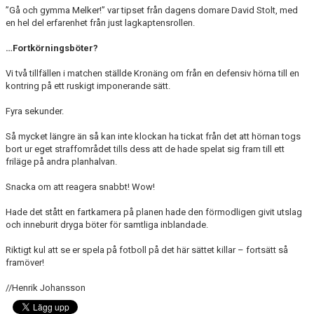
”Gå och gymma Melker!” var tipset från dagens domare David Stolt, med
en hel del erfarenhet från just lagkaptensrollen.
…Fortkörningsböter?
Vi två tillfällen i matchen ställde Kronäng om från en defensiv hörna till en
kontring på ett ruskigt imponerande sätt.
Fyra sekunder.
Så mycket längre än så kan inte klockan ha tickat från det att hörnan togs
bort ur eget straffområdet tills dess att de hade spelat sig fram till ett
friläge på andra planhalvan.
Snacka om att reagera snabbt! Wow!
Hade det stått en fartkamera på planen hade den förmodligen givit utslag
och inneburit dryga böter för samtliga inblandade.
Riktigt kul att se er spela på fotboll på det här sättet killar – fortsätt så
framöver!
//Henrik Johansson