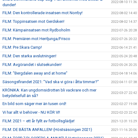
2022-08-10 11:36
dunder!
FILM: Den kontrollerade insatsen mot Norrby!
2022-08-02 14:40
FILM: Toppinsatsen mot Gerdsken!
2022-08-02 14:37
FILM: Kämpainsatsen mot Rydboholm
2022-07-26 20:28
FILM: Premiären mot Herrljunga/Frisco
2022-07-26 20:22
FILM: Pre Skara Camp!
2022-06-14 21:41
FILM: Den starka avslutningen!
2022-05-24 20:48
FILM: Avgörandet i slutsekunden!
2022-05-24 20:25
FILM: "Bergdalen away and at home"
2022-04-18 14:06
Säsongsfirandet 2021: ”Vad ska vi göra i åtta timmar?”
2022-04-11 07:38
KRÖNIKA: Kan ungdomsidrotten bli vackrare och mer
2022-03-27 22:42
betydelsefull än så?
En bild som säger mer än tusen ord!
2022-02-27 19:08
Vi har allt vi behöver - NU KÖR VI!
2022-02-23 22:42
FILM: 2021 – ett år fyllt av fotbollsglädje!
2021-12-31 15:29
FILM: DE BÄSTA ANFALLEN! (Höstsäsongen 2021)
2021-11-16 20:06