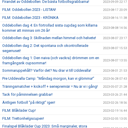
Firandet av Oddebollen: De bästa fotbollsgrabbarna!
2023-09-09 22:17
FILM: Oddebollen 2023 - LISTAN!
2023-08-17 20:09
FILM: Oddebollen 2023 - KRÖNIKA
2023-08-16 11:38
Oddebollen dag 4: En förtrollad sista cupdag som killarna
2023-08-08 14:56
kommer att minnas om 26 år!
Oddebollen dag 3: Skillnaden mellan himmel och helvete!
2023-08-07 23:17
Oddebollen dag 2: Det spontana och okontrollerade
2023-08-07 15:53
segerruset!
Oddebollen dag 1: Den naiva (och vackra) drömmen om en
2023-08-07 13:55
framgångsrik cupsommar!
Sommaruppehåll? Varför det? Nu drar vi till Uddevalla!
2023-08-01 21:53
Pre Uddevalla Camp: ”Måndag morgon, kan vi glömma!”
2023-06-28 07:43
Träningsmatcher + kickoff + seriepremiär = Nu är vi i gång!
2023-05-07 21:28
Tack för påminnelsen grabbar!
2023-03-26 21:44
Äntligen fotboll ”på riktigt” igen!
2023-02-26 18:56
FILM: Blåkläder Cup!
2023-02-19 16:44
FILM: Trettonhelgscupen!
2023-02-05 13:05
Finalspel Blåkläder Cup 2023: Små marginaler, stora