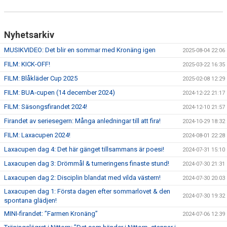
Nyhetsarkiv
MUSIKVIDEO: Det blir en sommar med Kronäng igen
2025-08-04 22:06
FILM: KICK-OFF!
2025-03-22 16:35
FILM: Blåkläder Cup 2025
2025-02-08 12:29
FILM: BUA-cupen (14 december 2024)
2024-12-22 21:17
FILM: Säsongsfirandet 2024!
2024-12-10 21:57
Firandet av seriesegern: Många anledningar till att fira!
2024-10-29 18:32
FILM: Laxacupen 2024!
2024-08-01 22:28
Laxacupen dag 4: Det här gänget tillsammans är poesi!
2024-07-31 15:10
Laxacupen dag 3: Drömmål & turneringens finaste stund!
2024-07-30 21:31
Laxacupen dag 2: Disciplin blandat med vilda västern!
2024-07-30 20:03
Laxacupen dag 1: Första dagen efter sommarlovet & den
2024-07-30 19:32
spontana glädjen!
MINI-firandet: ”Farmen Kronäng”
2024-07-06 12:39