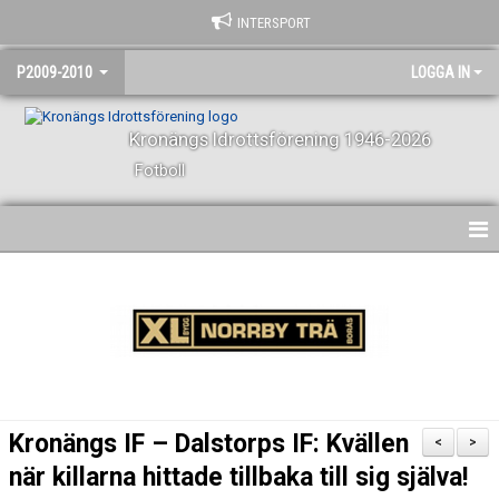
INTERSPORT
P2009-2010
LOGGA IN
Kronängs Idrottsförening 1946-2026
Fotboll
HEM
NYHETER
KALENDER
MATCHER
Kronängs IF – Dalstorps IF: Kvällen
<
>
TRUPPEN
när killarna hittade tillbaka till sig själva!