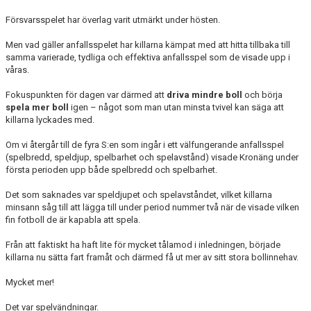
Försvarsspelet har överlag varit utmärkt under hösten.
Men vad gäller anfallsspelet har killarna kämpat med att hitta tillbaka till
samma varierade, tydliga och effektiva anfallsspel som de visade upp i
våras.
Fokuspunkten för dagen var därmed att
driva mindre boll
och börja
spela mer boll
igen – något som man utan minsta tvivel kan säga att
killarna lyckades med.
Om vi återgår till de fyra S:en som ingår i ett välfungerande anfallsspel
(spelbredd, speldjup, spelbarhet och spelavstånd) visade Kronäng under
första perioden upp både spelbredd och spelbarhet.
Det som saknades var speldjupet och spelavståndet, vilket killarna
minsann såg till att lägga till under period nummer två när de visade vilken
fin fotboll de är kapabla att spela.
Från att faktiskt ha haft lite för mycket tålamod i inledningen, började
killarna nu sätta fart framåt och därmed få ut mer av sitt stora bollinnehav.
Mycket mer!
Det var spelvändningar.