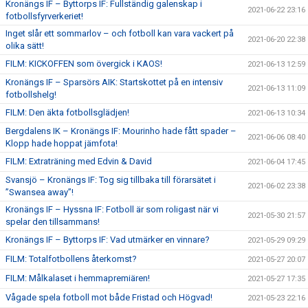
Kronängs IF – Byttorps IF: Fullständig galenskap i
2021-06-22 23:16
fotbollsfyrverkeriet!
Inget slår ett sommarlov – och fotboll kan vara vackert på
2021-06-20 22:38
olika sätt!
FILM: KICKOFFEN som övergick i KAOS!
2021-06-13 12:59
Kronängs IF – Sparsörs AIK: Startskottet på en intensiv
2021-06-13 11:09
fotbollshelg!
FILM: Den äkta fotbollsglädjen!
2021-06-13 10:34
Bergdalens IK – Kronängs IF: Mourinho hade fått spader –
2021-06-06 08:40
Klopp hade hoppat jämfota!
FILM: Extraträning med Edvin & David
2021-06-04 17:45
Svansjö – Kronängs IF: Tog sig tillbaka till förarsätet i
2021-06-02 23:38
”Swansea away”!
Kronängs IF – Hyssna IF: Fotboll är som roligast när vi
2021-05-30 21:57
spelar den tillsammans!
Kronängs IF – Byttorps IF: Vad utmärker en vinnare?
2021-05-29 09:29
FILM: Totalfotbollens återkomst?
2021-05-27 20:07
FILM: Målkalaset i hemmapremiären!
2021-05-27 17:35
Vågade spela fotboll mot både Fristad och Högvad!
2021-05-23 22:16