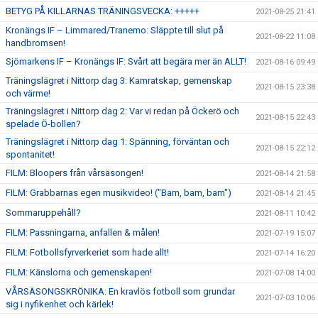
BETYG PÅ KILLARNAS TRÄNINGSVECKA: +++++
2021-08-25 21:41
Kronängs IF – Limmared/Tranemo: Släppte till slut på
2021-08-22 11:08
handbromsen!
Sjömarkens IF – Kronängs IF: Svårt att begära mer än ALLT!
2021-08-16 09:49
Träningslägret i Nittorp dag 3: Kamratskap, gemenskap
2021-08-15 23:38
och värme!
Träningslägret i Nittorp dag 2: Var vi redan på Öckerö och
2021-08-15 22:43
spelade Ö-bollen?
Träningslägret i Nittorp dag 1: Spänning, förväntan och
2021-08-15 22:12
spontanitet!
FILM: Bloopers från vårsäsongen!
2021-08-14 21:58
FILM: Grabbarnas egen musikvideo! ("Bam, bam, bam")
2021-08-14 21:45
Sommaruppehåll?
2021-08-11 10:42
FILM: Passningarna, anfallen & målen!
2021-07-19 15:07
FILM: Fotbollsfyrverkeriet som hade allt!
2021-07-14 16:20
FILM: Känslorna och gemenskapen!
2021-07-08 14:00
VÅRSÄSONGSKRÖNIKA: En kravlös fotboll som grundar
2021-07-03 10:06
sig i nyfikenhet och kärlek!