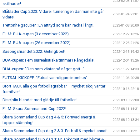
2023-02-05 11:57
skillnader!
Blåkläder Cup 2023: Vidare i turneringen där man inte går
2023-01-24 21:01
vidare!
Trettonhelgscupen: En attityd som kan räcka långt!
2023-01-08 20:09
FILM: BUA-cupen (3 december 2022)
2022-12-27 13:26
FILM: BUA-cupen (26 november 2022)
2022-12-25 21:26
Säsongsfirandet 2022: Getingboet!
2022-12-13 19:42
BUA-cupen: Fem surrealistiska timmar i Rångedala!
2022-12-04 13:26
BUA-cupen: ”Den som väntar på något gott…”
2022-11-27 14:33
FUTSAL-KICKOFF: ”Futsal var roligare inomhus”
2022-11-06 20:38
Stort TACK alla goa fotbollsgrabbar – mycket skoj väntar
2022-10-16 22:18
framöver!
Disciplin blandat med glädje till fotbollen!
2022-09-19 22:00
FILM: Skara Sommarland Cup 2022!
2022-08-11 14:31
Skara Sommarland Cup dag 4 & 5: Förnyad energi &
2022-08-10 13:34
toppenstämning!
Skara Sommarland Cup dag 2 & 3: Fotboll & mycket annat!
2022-08-10 12:21
Skara Sommarland Cup dag 1: En ankomst med blixtar &