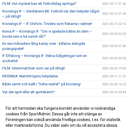
FILM: Hur mycket kan ett fotbollslag springa?
2021-05-17 21:36
Kronängs IF – Gerdskens BK: Fotboll när den betyder något
2021-05-16 21:34
– på riktigt!
Kronängs IF – IF Olsfors: Trivdes som fiskarna i vattnet!
2021-05-15 22:16
Kinna IF – Kronängs IF: ”Om vi spelade bättre än dem –
2021-05-09 22:32
borde inte vi ha vunnit då?”
En sex månaders lång kamp över - killarna stängde
2021-05-09 21:06
poängspelet!
IF Elfsborg – Kronängs IF: Ilskna bålgetingar runt en
2021-05-05 23:33
sockerbit
FILM: Internmatchen som var på riktigt!
2021-04-20 19:00
KRÖNIKA: Matchtröjans betydelse
2021-04-11 11:21
Både varmt och kallt i ”tisha-vädret” på Kronäng!
2021-02-28 16:22
Var det april eller ett aprilskämt?
2021-02-14 09:44
FILM: God jul & gott nytt år!
2020-12-25 11:07
Vad är egentligen målet?
För att hemsidan ska fungera korrekt använder vi nödvändiga
2020-11-28 18:56
cookies från SportAdmin. Dessa går inte att stänga av.
Fotbollsglädje – ett ständigt ljus i mörkret!
2020-11-09 22:53
Föreningen kan också använda frivilliga cookies, t.ex. för statistik
eller marknadsföring. Du väljer själv om du vill acceptera dessa.