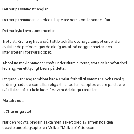
Det var passningstrianglar.
Det var passningar i djupled till spelare som kom löpande i fart.
Det var kyla i avslutsmomenten.
Trots att Kronäng hade svårt att bibehålla det höga tempot under den
avslutande perioden gav de aldrig avkall på noggrannheten och
intensiteten i försvarsjobbet.
Absoluta maxlöpningar hemåt under slutminuterna, trots en komfortabel
ledning, var ett tydligt bevis på detta.
Ett gäng Kronängsgrabbar hade spelat fotboll tillsammans och i vanlig
ordning hade de som allra roligast när bollen släpptes vidare på ett eller
två tillslag, så att hela laget fick vara delaktiga i anfallen.
Matchens…
…Charmigaste!
När den rödvita bindeln sakta men säkert gled av armen hos den
debuterande lagkaptenen Melker ”Melkero” Ottosson.