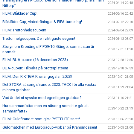
Träningslägret i Nittorp: ”Det som händer i Nittorp, stannar i
2024-04-14 22:48
Nittorp”
FILM: Blåkläder Cup!
2024-02-16 20:42
Blåkläder Cup, vinterträningar & FIFA-turnering!
2024-02-12 22:10
FILM: Trettonhelgscupen!
2024-02-04 22:09
Trettonhelgscupen: Den viktigaste segern!
2024-01-13 08:07
Storyn om Kronängs IF P09/10: Gänget som nästan är
2023-12-31 11:20
normalt
FILM: BUA-cupen (16 december 2023)
2023-12-28 17:56
BUA-cupen: Tillbaka på brottsplatsen!
2023-12-18 07:33
FILM: Den RIKTIGA Kronängsgalan 2023!
2023-12-01 21:05
Det STORA säsongsfirandet 2023: TACK för alla vackra
2023-11-29 21:04
minnen grabbar!
Vad är det ni sysslar med egentligen grabbar?
2023-11-16 21:21
Hur sammanfattar man en säsong som inte går att
2023-10-22 21:13
sammanfatta?
FILM: Guldfirandet som gick PYTTELITE snett!
2023-10-06 20:20
Guldmatchen med Europacup-vibbar på Kransmossen!
2023-10-05 21:00