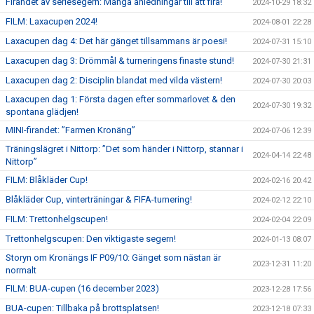
Firandet av seriesegern: Många anledningar till att fira!
2024-10-29 18:32
FILM: Laxacupen 2024!
2024-08-01 22:28
Laxacupen dag 4: Det här gänget tillsammans är poesi!
2024-07-31 15:10
Laxacupen dag 3: Drömmål & turneringens finaste stund!
2024-07-30 21:31
Laxacupen dag 2: Disciplin blandat med vilda västern!
2024-07-30 20:03
Laxacupen dag 1: Första dagen efter sommarlovet & den
2024-07-30 19:32
spontana glädjen!
MINI-firandet: ”Farmen Kronäng”
2024-07-06 12:39
Träningslägret i Nittorp: ”Det som händer i Nittorp, stannar i
2024-04-14 22:48
Nittorp”
FILM: Blåkläder Cup!
2024-02-16 20:42
Blåkläder Cup, vinterträningar & FIFA-turnering!
2024-02-12 22:10
FILM: Trettonhelgscupen!
2024-02-04 22:09
Trettonhelgscupen: Den viktigaste segern!
2024-01-13 08:07
Storyn om Kronängs IF P09/10: Gänget som nästan är
2023-12-31 11:20
normalt
FILM: BUA-cupen (16 december 2023)
2023-12-28 17:56
BUA-cupen: Tillbaka på brottsplatsen!
2023-12-18 07:33