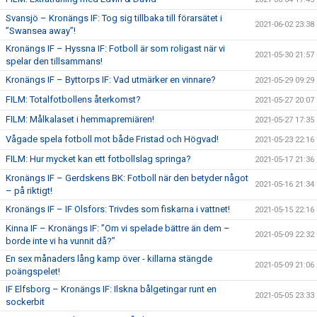
Svansjö – Kronängs IF: Tog sig tillbaka till förarsätet i
2021-06-02 23:38
”Swansea away”!
Kronängs IF – Hyssna IF: Fotboll är som roligast när vi
2021-05-30 21:57
spelar den tillsammans!
Kronängs IF – Byttorps IF: Vad utmärker en vinnare?
2021-05-29 09:29
FILM: Totalfotbollens återkomst?
2021-05-27 20:07
FILM: Målkalaset i hemmapremiären!
2021-05-27 17:35
Vågade spela fotboll mot både Fristad och Högvad!
2021-05-23 22:16
FILM: Hur mycket kan ett fotbollslag springa?
2021-05-17 21:36
Kronängs IF – Gerdskens BK: Fotboll när den betyder något
2021-05-16 21:34
– på riktigt!
Kronängs IF – IF Olsfors: Trivdes som fiskarna i vattnet!
2021-05-15 22:16
Kinna IF – Kronängs IF: ”Om vi spelade bättre än dem –
2021-05-09 22:32
borde inte vi ha vunnit då?”
En sex månaders lång kamp över - killarna stängde
2021-05-09 21:06
poängspelet!
IF Elfsborg – Kronängs IF: Ilskna bålgetingar runt en
2021-05-05 23:33
sockerbit