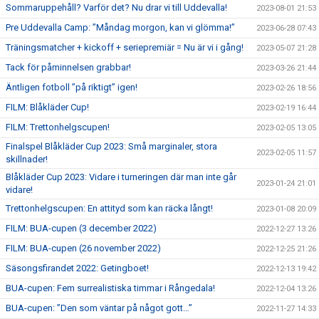
Sommaruppehåll? Varför det? Nu drar vi till Uddevalla!
2023-08-01 21:53
Pre Uddevalla Camp: ”Måndag morgon, kan vi glömma!”
2023-06-28 07:43
Träningsmatcher + kickoff + seriepremiär = Nu är vi i gång!
2023-05-07 21:28
Tack för påminnelsen grabbar!
2023-03-26 21:44
Äntligen fotboll ”på riktigt” igen!
2023-02-26 18:56
FILM: Blåkläder Cup!
2023-02-19 16:44
FILM: Trettonhelgscupen!
2023-02-05 13:05
Finalspel Blåkläder Cup 2023: Små marginaler, stora
2023-02-05 11:57
skillnader!
Blåkläder Cup 2023: Vidare i turneringen där man inte går
2023-01-24 21:01
vidare!
Trettonhelgscupen: En attityd som kan räcka långt!
2023-01-08 20:09
FILM: BUA-cupen (3 december 2022)
2022-12-27 13:26
FILM: BUA-cupen (26 november 2022)
2022-12-25 21:26
Säsongsfirandet 2022: Getingboet!
2022-12-13 19:42
BUA-cupen: Fem surrealistiska timmar i Rångedala!
2022-12-04 13:26
BUA-cupen: ”Den som väntar på något gott…”
2022-11-27 14:33