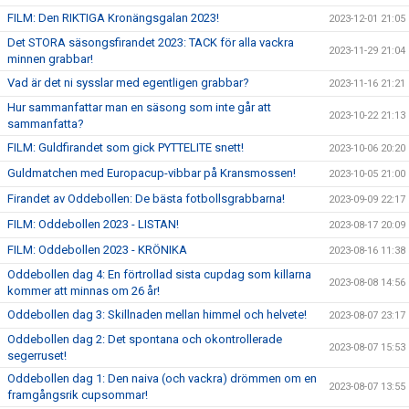
FILM: Den RIKTIGA Kronängsgalan 2023!
2023-12-01 21:05
Det STORA säsongsfirandet 2023: TACK för alla vackra
2023-11-29 21:04
minnen grabbar!
Vad är det ni sysslar med egentligen grabbar?
2023-11-16 21:21
Hur sammanfattar man en säsong som inte går att
2023-10-22 21:13
sammanfatta?
FILM: Guldfirandet som gick PYTTELITE snett!
2023-10-06 20:20
Guldmatchen med Europacup-vibbar på Kransmossen!
2023-10-05 21:00
Firandet av Oddebollen: De bästa fotbollsgrabbarna!
2023-09-09 22:17
FILM: Oddebollen 2023 - LISTAN!
2023-08-17 20:09
FILM: Oddebollen 2023 - KRÖNIKA
2023-08-16 11:38
Oddebollen dag 4: En förtrollad sista cupdag som killarna
2023-08-08 14:56
kommer att minnas om 26 år!
Oddebollen dag 3: Skillnaden mellan himmel och helvete!
2023-08-07 23:17
Oddebollen dag 2: Det spontana och okontrollerade
2023-08-07 15:53
segerruset!
Oddebollen dag 1: Den naiva (och vackra) drömmen om en
2023-08-07 13:55
framgångsrik cupsommar!