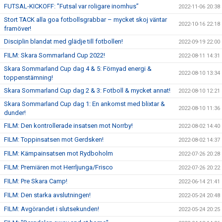
FUTSAL-KICKOFF: ”Futsal var roligare inomhus”
2022-11-06 20:38
Stort TACK alla goa fotbollsgrabbar – mycket skoj väntar
2022-10-16 22:18
framöver!
Disciplin blandat med glädje till fotbollen!
2022-09-19 22:00
FILM: Skara Sommarland Cup 2022!
2022-08-11 14:31
Skara Sommarland Cup dag 4 & 5: Förnyad energi &
2022-08-10 13:34
toppenstämning!
Skara Sommarland Cup dag 2 & 3: Fotboll & mycket annat!
2022-08-10 12:21
Skara Sommarland Cup dag 1: En ankomst med blixtar &
2022-08-10 11:36
dunder!
FILM: Den kontrollerade insatsen mot Norrby!
2022-08-02 14:40
FILM: Toppinsatsen mot Gerdsken!
2022-08-02 14:37
FILM: Kämpainsatsen mot Rydboholm
2022-07-26 20:28
FILM: Premiären mot Herrljunga/Frisco
2022-07-26 20:22
FILM: Pre Skara Camp!
2022-06-14 21:41
FILM: Den starka avslutningen!
2022-05-24 20:48
FILM: Avgörandet i slutsekunden!
2022-05-24 20:25