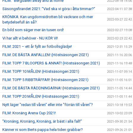
FILM: "Bergdalen away and at home"
2022-04-18 14:06
Säsongsfirandet 2021: ”Vad ska vi göra i åtta timmar?”
2022-04-11 07:38
KRÖNIKA: Kan ungdomsidrotten bli vackrare och mer
2022-03-27 22:42
betydelsefull än så?
En bild som säger mer än tusen ord!
2022-02-27 19:08
Vi har allt vi behöver - NU KÖR VI!
2022-02-23 22:42
FILM: 2021 – ett år fyllt av fotbollsglädje!
2021-12-31 15:29
FILM: DE BÄSTA ANFALLEN! (Höstsäsongen 2021)
2021-11-16 20:06
FILM: TOPP 7 BLOOPERS & ANNAT! (Höstsäsongen 2021)
2021-11-16 19:48
FILM: TOPP 10 MÅLEN! (Höstsäsongen 2021)
2021-11-07 09:14
FILM: TOPP 5 RIBBTRÄFFAR! (Höstsäsongen 2021)
2021-11-05 16:01
FILM: DE BÄSTA RÄDDNINGARNA! (Höstsäsongen 2021)
2021-11-05 14:44
FILM: TOPP 20 MÅLEN! (Höstsäsongen 2021)
2021-11-05 11:44
Nytt läger "redan till våren" eller inte "förrän till våren"?
2021-10-18 19:53
FILM: Kronäng Arena Cup 2021!
2021-10-02 23:09
”Kronäng, Kronäng, Kronäng, är bäst i alla fall!”
2021-09-30 21:54
Känner ni som Berts pappa hela tiden grabbar?
2021-09-26 21:01