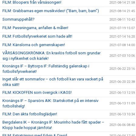
FILM: Bloopers från vårsäsongen!
2021-08-14 21:58
FILM: Grabbarnas egen musikvideo! ("Bam, bam, bam")
2021-08-14 21:45
Sommaruppehåll?
2021-08-11 10:42
FILM: Passningarna, anfallen & målen!
2021-07-19 15:07
FILM: Fotbollsfyrverkeriet som hade allt!
2021-07-14 16:20
FILM: Känslorna och gemenskapen!
2021-07-08 14:00
VÅRSÄSONGSKRÖNIKA: En kravlös fotboll som grundar
2021-07-03 10:06
sig i nyfikenhet och kärlek!
Kronängs IF – Byttorps IF: Fullständig galenskap i
2021-06-22 23:16
fotbollsfyrverkeriet!
Inget slår ett sommarlov – och fotboll kan vara vackert på
2021-06-20 22:38
olika sätt!
FILM: KICKOFFEN som övergick i KAOS!
2021-06-13 12:59
Kronängs IF – Sparsörs AIK: Startskottet på en intensiv
2021-06-13 11:09
fotbollshelg!
FILM: Den äkta fotbollsglädjen!
2021-06-13 10:34
Bergdalens IK – Kronängs IF: Mourinho hade fått spader –
2021-06-06 08:40
Klopp hade hoppat jämfota!
FILM: Extraträning med Edvin & David
2021-06-04 17:45