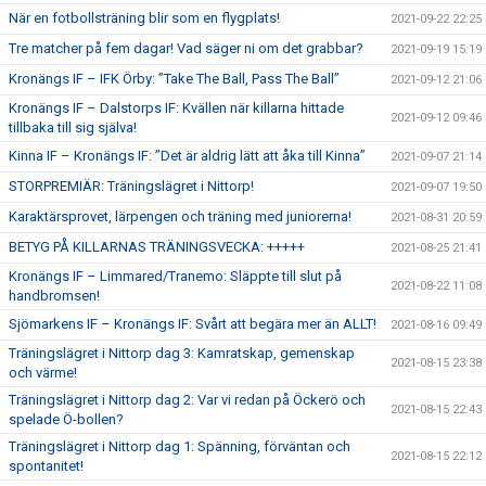
När en fotbollsträning blir som en flygplats!
2021-09-22 22:25
Tre matcher på fem dagar! Vad säger ni om det grabbar?
2021-09-19 15:19
Kronängs IF – IFK Örby: ”Take The Ball, Pass The Ball”
2021-09-12 21:06
Kronängs IF – Dalstorps IF: Kvällen när killarna hittade
2021-09-12 09:46
tillbaka till sig själva!
Kinna IF – Kronängs IF: ”Det är aldrig lätt att åka till Kinna”
2021-09-07 21:14
STORPREMIÄR: Träningslägret i Nittorp!
2021-09-07 19:50
Karaktärsprovet, lärpengen och träning med juniorerna!
2021-08-31 20:59
BETYG PÅ KILLARNAS TRÄNINGSVECKA: +++++
2021-08-25 21:41
Kronängs IF – Limmared/Tranemo: Släppte till slut på
2021-08-22 11:08
handbromsen!
Sjömarkens IF – Kronängs IF: Svårt att begära mer än ALLT!
2021-08-16 09:49
Träningslägret i Nittorp dag 3: Kamratskap, gemenskap
2021-08-15 23:38
och värme!
Träningslägret i Nittorp dag 2: Var vi redan på Öckerö och
2021-08-15 22:43
spelade Ö-bollen?
Träningslägret i Nittorp dag 1: Spänning, förväntan och
2021-08-15 22:12
spontanitet!