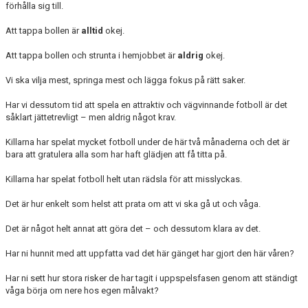
förhålla sig till.
Att tappa bollen är
alltid
okej.
Att tappa bollen och strunta i hemjobbet är
aldrig
okej.
Vi ska vilja mest, springa mest och lägga fokus på rätt saker.
Har vi dessutom tid att spela en attraktiv och vägvinnande fotboll är det
såklart jättetrevligt – men aldrig något krav.
Killarna har spelat mycket fotboll under de här två månaderna och det är
bara att gratulera alla som har haft glädjen att få titta på.
Killarna har spelat fotboll helt utan rädsla för att misslyckas.
Det är hur enkelt som helst att prata om att vi ska gå ut och våga.
Det är något helt annat att göra det – och dessutom klara av det.
Har ni hunnit med att uppfatta vad det här gänget har gjort den här våren?
Har ni sett hur stora risker de har tagit i uppspelsfasen genom att ständigt
våga börja om nere hos egen målvakt?