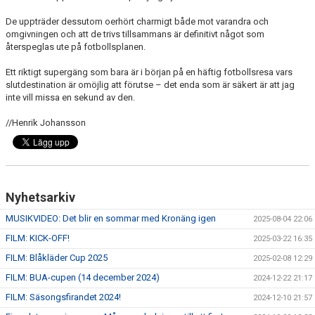
De uppträder dessutom oerhört charmigt både mot varandra och
omgivningen och att de trivs tillsammans är definitivt något som
återspeglas ute på fotbollsplanen.
Ett riktigt supergäng som bara är i början på en häftig fotbollsresa vars
slutdestination är omöjlig att förutse – det enda som är säkert är att jag
inte vill missa en sekund av den.
//Henrik Johansson
Nyhetsarkiv
MUSIKVIDEO: Det blir en sommar med Kronäng igen
2025-08-04 22:06
FILM: KICK-OFF!
2025-03-22 16:35
FILM: Blåkläder Cup 2025
2025-02-08 12:29
FILM: BUA-cupen (14 december 2024)
2024-12-22 21:17
FILM: Säsongsfirandet 2024!
2024-12-10 21:57