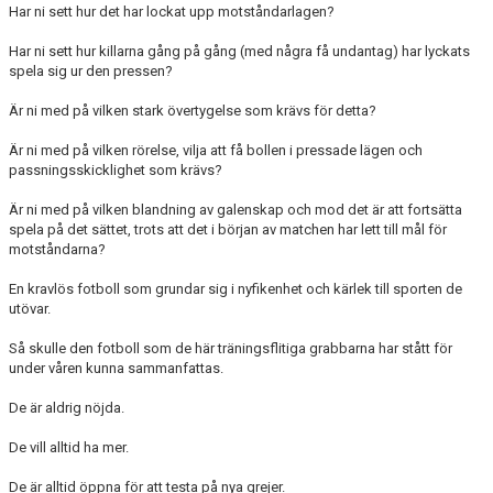
Har ni sett hur det har lockat upp motståndarlagen?
Har ni sett hur killarna gång på gång (med några få undantag) har lyckats
spela sig ur den pressen?
Är ni med på vilken stark övertygelse som krävs för detta?
Är ni med på vilken rörelse, vilja att få bollen i pressade lägen och
passningsskicklighet som krävs?
Är ni med på vilken blandning av galenskap och mod det är att fortsätta
spela på det sättet, trots att det i början av matchen har lett till mål för
motståndarna?
En kravlös fotboll som grundar sig i nyfikenhet och kärlek till sporten de
utövar.
Så skulle den fotboll som de här träningsflitiga grabbarna har stått för
under våren kunna sammanfattas.
De är aldrig nöjda.
De vill alltid ha mer.
De är alltid öppna för att testa på nya grejer.