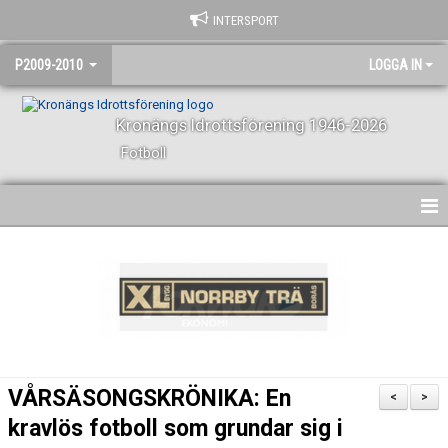
INTERSPORT
P2009-2010
LOGGA IN
Kronängs Idrottsförening 1946-2026
Fotboll
HEM
NYHETER
KALENDER
MATCHER
VÅRSÄSONGSKRÖNIKA: En
<
>
TRUPPEN
kravlös fotboll som grundar sig i