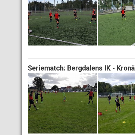
Seriematch: Bergdalens IK - Kronä