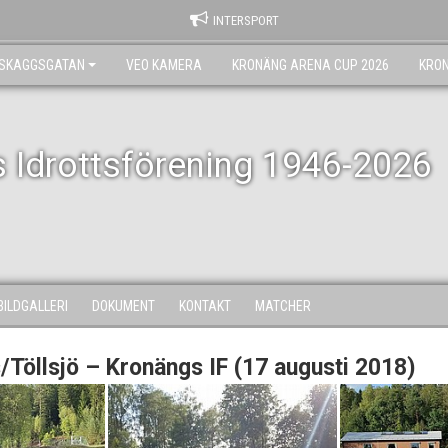
INTERSPORT
RSKAGGSGATAN
VEO KAMERA
KRONÄNG ARENA CUP 2026
KRO
 Idrottsförening 1946-2026
BILDGALLERI
DOKUMENT
KONTAKT
MATCHER
Töllsjö – Kronängs IF (17 augusti 2018)