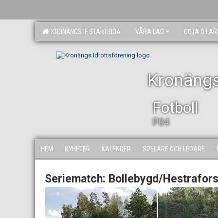
KRONÄNGS IF STARTSIDA
VÅRA LAG
GÖTA O LA
Kronängs
Fotboll
P04
HEM
NYHETER
KALENDER
SPELARE OCH LEDARE
Seriematch: Bollebygd/Hestrafors/