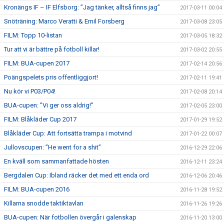
Kronängs IF – IF Elfsborg: ”Jag tänker, alltså finns jag”
2017-03-11 00:04
Snöträning: Marco Veratti & Emil Forsberg
2017-03-08 23:05
FILM: Topp 10-listan
2017-03-05 18:32
Tur att vi är bättre på fotboll killar!
2017-03-02 20:55
FILM: BUA-cupen 2017
2017-02-14 20:56
Poängspelets pris offentliggjort!
2017-02-11 19:41
Nu kör vi P03/P04!
2017-02-08 20:14
BUA-cupen: ”Vi ger oss aldrig!”
2017-02-05 23:00
FILM: Blåkläder Cup 2017
2017-01-29 19:52
Blåkläder Cup: Att fortsätta trampa i motvind
2017-01-22 00:07
Jullovscupen: ”He went for a shit”
2016-12-29 22:06
En kväll som sammanfattade hösten
2016-12-11 23:24
Bergdalen Cup: Ibland räcker det med ett enda ord
2016-12-06 20:46
FILM: BUA-cupen 2016
2016-11-28 19:52
Killarna snodde taktiktavlan
2016-11-26 19:26
BUA-cupen: När fotbollen övergår i galenskap
2016-11-20 13:00