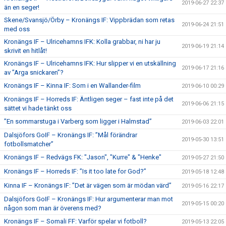
2019-06-27 22:37
än en seger!
Skene/Svansjö/Örby – Kronängs IF: Vippbrädan som retas
2019-06-24 21:51
med oss
Kronängs IF – Ulricehamns IFK: Kolla grabbar, ni har ju
2019-06-19 21:14
skrivit en hitlåt!
Kronängs IF – Ulricehamns IFK: Hur slipper vi en utskällning
2019-06-17 21:16
av ”Arga snickaren”?
Kronängs IF – Kinna IF: Som i en Wallander-film
2019-06-10 00:29
Kronängs IF – Horreds IF: Äntligen seger – fast inte på det
2019-06-06 21:15
sättet vi hade tänkt oss
”En sommarstuga i Varberg som ligger i Halmstad”
2019-06-03 22:01
Dalsjöfors GoIF – Kronängs IF: ”Mål förändrar
2019-05-30 13:51
fotbollsmatcher”
Kronängs IF – Redvägs FK: "Jason", "Kurre" & "Henke"
2019-05-27 21:50
Kronängs IF – Horreds IF: ”Is it too late for God?”
2019-05-18 12:48
Kinna IF – Kronängs IF: ”Det är vägen som är mödan värd”
2019-05-16 22:17
Dalsjöfors GoIF – Kronängs IF: Hur argumenterar man mot
2019-05-15 00:20
någon som man är överens med?
Kronängs IF – Somali FF: Varför spelar vi fotboll?
2019-05-13 22:05