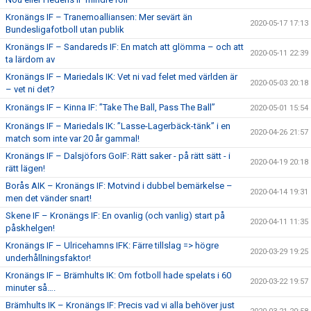
Kronängs IF – Tranemoalliansen: Mer sevärt än
2020-05-17 17:13
Bundesligafotboll utan publik
Kronängs IF – Sandareds IF: En match att glömma – och att
2020-05-11 22:39
ta lärdom av
Kronängs IF – Mariedals IK: Vet ni vad felet med världen är
2020-05-03 20:18
– vet ni det?
Kronängs IF – Kinna IF: ”Take The Ball, Pass The Ball”
2020-05-01 15:54
Kronängs IF – Mariedals IK: ”Lasse-Lagerbäck-tänk” i en
2020-04-26 21:57
match som inte var 20 år gammal!
Kronängs IF – Dalsjöfors GoIF: Rätt saker - på rätt sätt - i
2020-04-19 20:18
rätt lägen!
Borås AIK – Kronängs IF: Motvind i dubbel bemärkelse –
2020-04-14 19:31
men det vänder snart!
Skene IF – Kronängs IF: En ovanlig (och vanlig) start på
2020-04-11 11:35
påskhelgen!
Kronängs IF – Ulricehamns IFK: Färre tillslag => högre
2020-03-29 19:25
underhållningsfaktor!
Kronängs IF – Brämhults IK: Om fotboll hade spelats i 60
2020-03-22 19:57
minuter så….
Brämhults IK – Kronängs IF: Precis vad vi alla behöver just