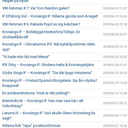
helgen på Ryda!
VM-femman # 7: Var Toro Rendon galen?
2018-06-10 11:47
IF Elfsborg Gul – Kronängs IF: Killarna gjorde som A-laget!
2018-06-10 10:43
VM-femman # 6: Rakade Puyol av sig kalufsen?
2018-06-05 22:18
Kronängs IF – Bollebygd/Hestrafors/Töllsjö: En
2018-06-04 23:57
chokladlåda till!
Kronängs IF –Ulricehamns IFK: När kylskåpsdörren slets
2018-06-02 19:15
upp!
”Vi hade inte råd med Messi”
2018-05-30 23:02
IFK Örby – Kronängs IF: Stridens hetta & Kronängshjärta
2018-05-28 22:47
Södra Vings IF – Kronängs IF: ”De där tjugo minuterna”
2018-05-25 20:23
Kronängs IF – Fristad/Sparsör/Borgstena: Sju års olycka?
2018-05-19 19:50
Knappast!
En solskenshistoria: Visst är det jobbigt?
2018-05-10 10:34
Brämhults IK – Kronängs IF: Kan man vara kär i ett
2018-05-07 00:12
fotbollslag?
Lerums IS – Kronängs IF: Vad skulle Glenn Strömberg ha
2018-05-05 17:47
sagt?
Killarna fick ”repa” positionsförsvar
2018-05-01 16:56