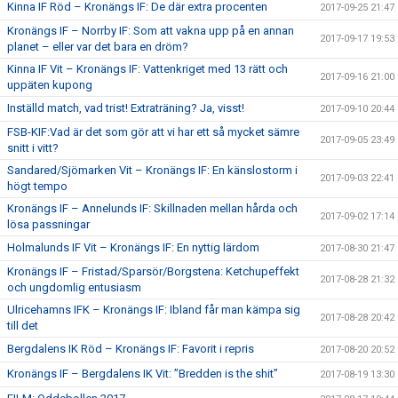
Kinna IF Röd – Kronängs IF: De där extra procenten
2017-09-25 21:47
Kronängs IF – Norrby IF: Som att vakna upp på en annan
2017-09-17 19:53
planet – eller var det bara en dröm?
Kinna IF Vit – Kronängs IF: Vattenkriget med 13 rätt och
2017-09-16 21:00
uppäten kupong
Inställd match, vad trist! Extraträning? Ja, visst!
2017-09-10 20:44
FSB-KIF:Vad är det som gör att vi har ett så mycket sämre
2017-09-05 23:49
snitt i vitt?
Sandared/Sjömarken Vit – Kronängs IF: En känslostorm i
2017-09-03 22:41
högt tempo
Kronängs IF – Annelunds IF: Skillnaden mellan hårda och
2017-09-02 17:14
lösa passningar
Holmalunds IF Vit – Kronängs IF: En nyttig lärdom
2017-08-30 21:47
Kronängs IF – Fristad/Sparsör/Borgstena: Ketchupeffekt
2017-08-28 21:32
och ungdomlig entusiasm
Ulricehamns IFK – Kronängs IF: Ibland får man kämpa sig
2017-08-28 20:42
till det
Bergdalens IK Röd – Kronängs IF: Favorit i repris
2017-08-20 20:52
Kronängs IF – Bergdalens IK Vit: ”Bredden is the shit”
2017-08-19 13:30