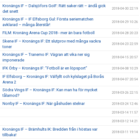
Kronängs IF – Dalsjöfors GoIF: Rätt saker rätt – ändå gick
2018-04-30 22:19
det snett
Kronängs IF – IF Elfsborg Gul: Första seriematchen
2018-04-29 10:26
avklarad – många återstår!
FILM: Kronäng Arena Cup 2018 - mer än bara fotboll
2018-04-28 20:23
Skene IF – Kronängs IF: Ett slutprov med många vackra
2018-04-23 22:59
toner
Kronängs IF – Tranemo IF: Vägran att vika ner sig
2018-04-15 20:57
imponerade
IFK Örby – Kronängs IF: ”Fotboll är en löpsport”
2018-04-08 10:29
IF Elfsborg – Kronängs IF: Välfyllt och kylslaget på Borås
2018-04-07 20:54
Arena 2
Södra Vings IF – Kronängs IF: Kan man ha för mycket
2018-03-26 22:15
tålamod?
Norrby IF – Kronängs IF: När gåshuden stelnar
2018-03-24 12:46
2018-03-14 11:57
2018-03-12 14:21
Kronängs IF – Brämhults IK: Bredden från i höstas var
2018-03-11 19:14
tillbaka!