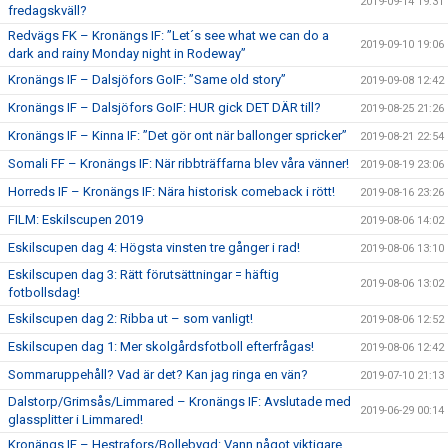
2019-09-14 19:31
fredagskväll?
Redvägs FK – Kronängs IF: ”Let´s see what we can do a
2019-09-10 19:06
dark and rainy Monday night in Rodeway”
Kronängs IF – Dalsjöfors GoIF: ”Same old story”
2019-09-08 12:42
Kronängs IF – Dalsjöfors GoIF: HUR gick DET DÄR till?
2019-08-25 21:26
Kronängs IF – Kinna IF: ”Det gör ont när ballonger spricker”
2019-08-21 22:54
Somali FF – Kronängs IF: När ribbträffarna blev våra vänner!
2019-08-19 23:06
Horreds IF – Kronängs IF: Nära historisk comeback i rött!
2019-08-16 23:26
FILM: Eskilscupen 2019
2019-08-06 14:02
Eskilscupen dag 4: Högsta vinsten tre gånger i rad!
2019-08-06 13:10
Eskilscupen dag 3: Rätt förutsättningar = häftig
2019-08-06 13:02
fotbollsdag!
Eskilscupen dag 2: Ribba ut – som vanligt!
2019-08-06 12:52
Eskilscupen dag 1: Mer skolgårdsfotboll efterfrågas!
2019-08-06 12:42
Sommaruppehåll? Vad är det? Kan jag ringa en vän?
2019-07-10 21:13
Dalstorp/Grimsås/Limmared – Kronängs IF: Avslutade med
2019-06-29 00:14
glassplitter i Limmared!
Kronängs IF – Hestrafors/Bollebygd: Vann något viktigare