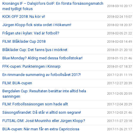
Kronängs IF – Dalsjöfors GoIF: En första försäsongsmatch
2018-03-10 20:17
med tydligt fokus
KICK-OFF 2018: Nu kör vi!
2018-02-24 19:07
Jürgen Klopp fick sista ordet i Hökerum!
2018-02-18 20:37
Frågan ute i kylan: Vad är fotboll?
2018-02-05 21:22
FILM: Blåkläder Cup 2018
2018-02-03 14:49
Blåkläder Cup: Det fanns ljus i mörkret
2018-01-21 20:10
Blue Monday? Aldrig med dessa fotbollstokar!
2018-01-15 21:46
FFK-cupen: Punkteringen i Kinnarp
2018-01-07 18:37
En rimmande summering av fotbollsåret 2017!
2017-12-31 11:19
FILM: BUA-cupen
2017-12-27 20:39
Bergdalen Cup: Resultaten berättar inte alltid hela
2017-12-05 20:59
sanningen
FILM: Fotbollssäsongen som hade allt
2017-12-04 20:29
Säsongsfirandet: Då står vi alltid som segrare!
2017-12-03 21:46
FUTSAL-DM: José Mourinho eller Jürgen Klopp?
2017-11-27 23:18
BUA-cupen: När man får en extra Capricciosa
2017-11-26 21:17