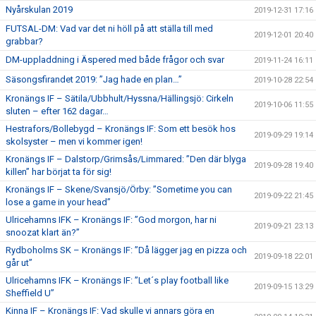
Nyårskulan 2019
2019-12-31 17:16
FUTSAL-DM: Vad var det ni höll på att ställa till med
2019-12-01 20:40
grabbar?
DM-uppladdning i Äspered med både frågor och svar
2019-11-24 16:11
Säsongsfirandet 2019: ”Jag hade en plan…”
2019-10-28 22:54
Kronängs IF – Sätila/Ubbhult/Hyssna/Hällingsjö: Cirkeln
2019-10-06 11:55
sluten – efter 162 dagar…
Hestrafors/Bollebygd – Kronängs IF: Som ett besök hos
2019-09-29 19:14
skolsyster – men vi kommer igen!
Kronängs IF – Dalstorp/Grimsås/Limmared: ”Den där blyga
2019-09-28 19:40
killen” har börjat ta för sig!
Kronängs IF – Skene/Svansjö/Örby: ”Sometime you can
2019-09-22 21:45
lose a game in your head”
Ulricehamns IFK – Kronängs IF: ”God morgon, har ni
2019-09-21 23:13
snoozat klart än?”
Rydboholms SK – Kronängs IF: ”Då lägger jag en pizza och
2019-09-18 22:01
går ut”
Ulricehamns IFK – Kronängs IF: ”Let´s play football like
2019-09-15 13:29
Sheffield U”
Kinna IF – Kronängs IF: Vad skulle vi annars göra en