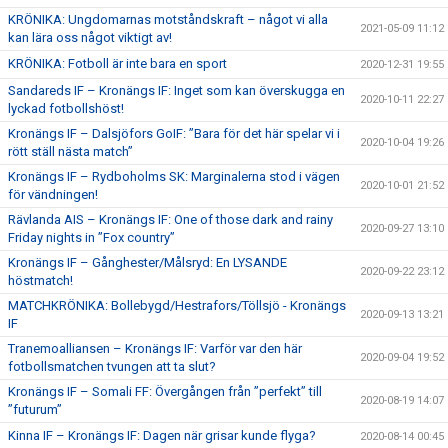
KRÖNIKA: Ungdomarnas motståndskraft – något vi alla
2021-05-09 11:12
kan lära oss något viktigt av!
KRÖNIKA: Fotboll är inte bara en sport
2020-12-31 19:55
Sandareds IF – Kronängs IF: Inget som kan överskugga en
2020-10-11 22:27
lyckad fotbollshöst!
Kronängs IF – Dalsjöfors GoIF: ”Bara för det här spelar vi i
2020-10-04 19:26
rött ställ nästa match”
Kronängs IF – Rydboholms SK: Marginalerna stod i vägen
2020-10-01 21:52
för vändningen!
Rävlanda AIS – Kronängs IF: One of those dark and rainy
2020-09-27 13:10
Friday nights in ”Fox country”
Kronängs IF – Gånghester/Målsryd: En LYSANDE
2020-09-22 23:12
höstmatch!
MATCHKRÖNIKA: Bollebygd/Hestrafors/Töllsjö - Kronängs
2020-09-13 13:21
IF
Tranemoalliansen – Kronängs IF: Varför var den här
2020-09-04 19:52
fotbollsmatchen tvungen att ta slut?
Kronängs IF – Somali FF: Övergången från ”perfekt” till
2020-08-19 14:07
”futurum”
Kinna IF – Kronängs IF: Dagen när grisar kunde flyga?
2020-08-14 00:45