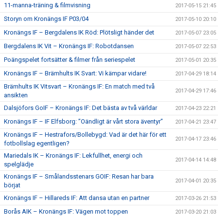
11-manna-träning & filmvisning
2017-05-15 21:45
Storyn om Kronängs IF P03/04
2017-05-10 20:10
Kronängs IF – Bergdalens IK Röd: Plötsligt händer det
2017-05-07 23:05
Bergdalens IK Vit – Kronängs IF: Robotdansen
2017-05-07 22:53
Poängspelet fortsätter & filmer från seriespelet
2017-05-01 20:35
Kronängs IF – Brämhults IK Svart: Vi kämpar vidare!
2017-04-29 18:14
Brämhults IK Vitsvart – Kronängs IF: En match med två
2017-04-29 17:46
ansikten
Dalsjöfors GoIF – Kronängs IF: Det bästa av två världar
2017-04-23 22:21
Kronängs IF – IF Elfsborg: ”Oändligt är vårt stora äventyr”
2017-04-21 23:47
Kronängs IF – Hestrafors/Bollebygd: Vad är det här för ett
2017-04-17 23:46
fotbollslag egentligen?
Mariedals IK – Kronängs IF: Lekfullhet, energi och
2017-04-14 14:48
spelglädje
Kronängs IF – Smålandsstenars GOIF: Resan har bara
2017-04-01 20:35
börjat
Kronängs IF – Hillareds IF: Att dansa utan en partner
2017-03-26 21:53
Borås AIK – Kronängs IF: Vägen mot toppen
2017-03-20 21:03