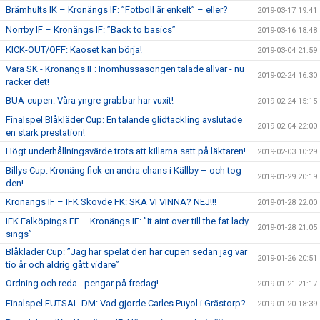
Brämhults IK – Kronängs IF: ”Fotboll är enkelt” – eller?
2019-03-17 19:41
Norrby IF – Kronängs IF: ”Back to basics”
2019-03-16 18:48
KICK-OUT/OFF: Kaoset kan börja!
2019-03-04 21:59
Vara SK - Kronängs IF: Inomhussäsongen talade allvar - nu
2019-02-24 16:30
räcker det!
BUA-cupen: Våra yngre grabbar har vuxit!
2019-02-24 15:15
Finalspel Blåkläder Cup: En talande glidtackling avslutade
2019-02-04 22:00
en stark prestation!
Högt underhållningsvärde trots att killarna satt på läktaren!
2019-02-03 10:29
Billys Cup: Kronäng fick en andra chans i Källby – och tog
2019-01-29 20:19
den!
Kronängs IF – IFK Skövde FK: SKA VI VINNA? NEJ!!!
2019-01-28 22:00
IFK Falköpings FF – Kronängs IF: ”It aint over till the fat lady
2019-01-28 21:05
sings”
Blåkläder Cup: ”Jag har spelat den här cupen sedan jag var
2019-01-26 20:51
tio år och aldrig gått vidare”
Ordning och reda - pengar på fredag!
2019-01-21 21:17
Finalspel FUTSAL-DM: Vad gjorde Carles Puyol i Grästorp?
2019-01-20 18:39