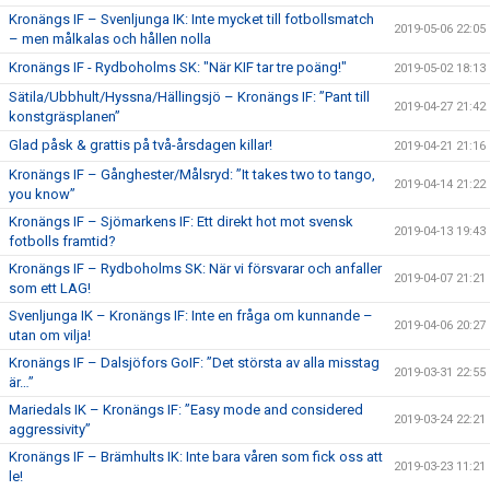
Kronängs IF – Svenljunga IK: Inte mycket till fotbollsmatch
2019-05-06 22:05
– men målkalas och hållen nolla
Kronängs IF - Rydboholms SK: "När KIF tar tre poäng!"
2019-05-02 18:13
Sätila/Ubbhult/Hyssna/Hällingsjö – Kronängs IF: ”Pant till
2019-04-27 21:42
konstgräsplanen”
Glad påsk & grattis på två-årsdagen killar!
2019-04-21 21:16
Kronängs IF – Gånghester/Målsryd: ”It takes two to tango,
2019-04-14 21:22
you know”
Kronängs IF – Sjömarkens IF: Ett direkt hot mot svensk
2019-04-13 19:43
fotbolls framtid?
Kronängs IF – Rydboholms SK: När vi försvarar och anfaller
2019-04-07 21:21
som ett LAG!
Svenljunga IK – Kronängs IF: Inte en fråga om kunnande –
2019-04-06 20:27
utan om vilja!
Kronängs IF – Dalsjöfors GoIF: ”Det största av alla misstag
2019-03-31 22:55
är…”
Mariedals IK – Kronängs IF: ”Easy mode and considered
2019-03-24 22:21
aggressivity”
Kronängs IF – Brämhults IK: Inte bara våren som fick oss att
2019-03-23 11:21
le!