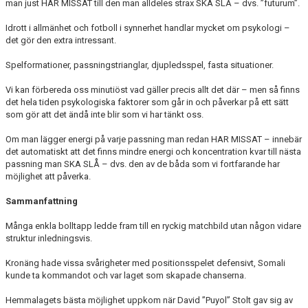
man just HAR MISSAT till den man alldeles strax SKA SLÅ – dvs. ”futurum”.
Idrott i allmänhet och fotboll i synnerhet handlar mycket om psykologi –
det gör den extra intressant.
Spelformationer, passningstrianglar, djupledsspel, fasta situationer.
Vi kan förbereda oss minutiöst vad gäller precis allt det där – men så finns
det hela tiden psykologiska faktorer som går in och påverkar på ett sätt
som gör att det ändå inte blir som vi har tänkt oss.
Om man lägger energi på varje passning man redan HAR MISSAT – innebär
det automatiskt att det finns mindre energi och koncentration kvar till nästa
passning man SKA SLÅ – dvs. den av de båda som vi fortfarande har
möjlighet att påverka.
Sammanfattning
Många enkla bolltapp ledde fram till en ryckig matchbild utan någon vidare
struktur inledningsvis.
Kronäng hade vissa svårigheter med positionsspelet defensivt, Somali
kunde ta kommandot och var laget som skapade chanserna.
Hemmalagets bästa möjlighet uppkom när David ”Puyol” Stolt gav sig av