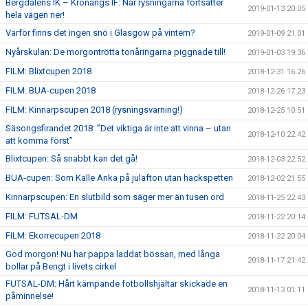
Bergdalens IK – Kronängs IF: När rysningarna fortsätter
2019-01-13 20:05
hela vägen ner!
Varför finns det ingen snö i Glasgow på vintern?
2019-01-09 21:01
Nyårskulan: De morgontrötta tonåringarna piggnade till!
2019-01-03 19:36
FILM: Blixtcupen 2018
2018-12-31 16:26
FILM: BUA-cupen 2018
2018-12-26 17:23
FILM: Kinnarpscupen 2018 (rysningsvarning!)
2018-12-25 10:51
Säsongsfirandet 2018: ”Det viktiga är inte att vinna – utan
2018-12-10 22:42
att komma först”
Blixtcupen: Så snabbt kan det gå!
2018-12-03 22:52
BUA-cupen: Som Kalle Anka på julafton utan hackspetten
2018-12-02 21:55
Kinnarpscupen: En slutbild som säger mer än tusen ord
2018-11-25 22:43
FILM: FUTSAL-DM
2018-11-22 20:14
FILM: Ekorrecupen 2018
2018-11-22 20:04
God morgon! Nu har pappa laddat bössan, med långa
2018-11-17 21:42
bollar på Bengt i livets cirkel
FUTSAL-DM: Hårt kämpande fotbollshjältar skickade en
2018-11-13 01:11
påminnelse!