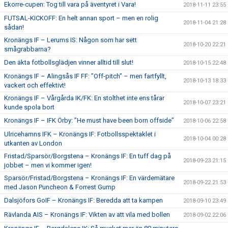
Ekorre-cupen: Tog till vara på äventyret i Vara!
2018-11-11 23:55
FUTSAL-KICKOFF: En helt annan sport – men en rolig
2018-11-04 21:28
sådan!
Kronängs IF – Lerums IS: Någon som har sett
2018-10-20 22:21
smågrabbarna?
Den äkta fotbollsglädjen vinner alltid till slut!
2018-10-15 22:48
Kronängs IF – Alingsås IF FF: ”Off-pitch” – men fartfyllt,
2018-10-13 18:33
vackert och effektivt!
Kronängs IF – Vårgårda IK/FK: En stolthet inte ens tårar
2018-10-07 23:21
kunde spola bort
Kronängs IF – IFK Örby: ”He must have been born offside”
2018-10-06 22:58
Ulricehamns IFK – Kronängs IF: Fotbollsspektaklet i
2018-10-04 00:28
utkanten av London
Fristad/Sparsör/Borgstena – Kronängs IF: En tuff dag på
2018-09-23 21:15
jobbet – men vi kommer igen!
Sparsör/Fristad/Borgstena – Kronängs IF: En värdemätare
2018-09-22 21:53
med Jason Puncheon & Forrest Gump
Dalsjöfors GoIF – Kronängs IF: Beredda att ta kampen
2018-09-10 23:49
Rävlanda AIS – Kronängs IF: Vikten av att vila med bollen
2018-09-02 22:06