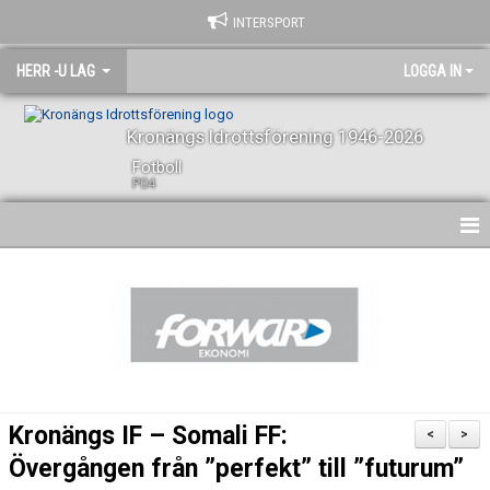
INTERSPORT
HERR -U LAG
LOGGA IN
Kronängs Idrottsförening 1946-2026
Fotboll
P04
HEM
NYHETER
KALENDER
SPELARE OCH LEDARE
Kronängs IF – Somali FF:
<
>
BILDGALLERI
Övergången från ”perfekt” till ”futurum”