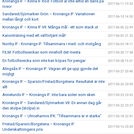
Kronängs IF – Kinna IF Röd: Fotboll är inte alltid en dans på
2017-06-11 19:32
rosor
Sandared/Sjömarken Grön – Kronängs IF: Variationen
2017-06-10 14:50
mellan långt och kort
Kronängs IF – Kinna IF Vit: Många mål - ett som stack ut
2017-06-06 22:49
Kanonträning med ett välförtjänt mål!
2017-06-05 21:32
Norrby IF - Kronängs IF: Tillsammans i med- och motgång
2017-06-03 18:11
FILM: Fotbollsveckan som innehöll det mesta
2017-05-30 17:58
En fotbollsvecka som inte kan köpas för pengar
2017-05-28 15:51
Alingsås IF – Kronängs IF: Vägran att ge upp gjorde det
2017-05-27 20:46
möjligt
Kronängs IF – Sparsör/Fristad/Borgstena: Resultatet är inte
2017-05-26 23:09
allt
Annelunds IF – Kronängs IF: Inte bara solen som sken
2017-05-23 23:42
Kronängs IF – Sandared/Sjömarken Vit: En annan dag går
2017-05-22 23:27
den stolpe (stolpe) in
Kronängs IF – Ulricehamns IFK: ”Tillsammans är vi starka”
2017-05-18 22:41
Fristad/Sparsör/Borgstena – Kronängs IF:
2017-05-16 23:20
Underskattningens pris