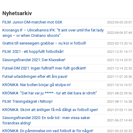
Nyhetsarkiv
FILM: Junior-DM-matchen mot GSK
2022-05-03 23:07
Kronängs IF – Ulricehamns IFK: "It aint over until the fat lady
2022-04-04 07:44
sings – or when Cristiano shoots”
Grattis till seriesegern grabbar – nu kör vi fotboll!
2022-02-13 20:16
FILM: 2021 - ett hoppfullt fotbollsår!
2021-12-31 14:17
Säsongsfirandet 2021: Der Klassiker!
2021-12-14 23:31
Futsal-DM 2021: Ingen fullträff men fullt godkänt!
2021-12-14 22:32
Futsal-urladdningen efter ett års paus!
2021-11-07 20:36
KRÖNIKA: När bollen börjar gå stolpe in!
2021-10-16 10:57
KRÖNIKA: ”Det här var ju ***** - tur att det bara är idrott”
2021-08-22 09:56
FILM: Träningslägret i Nittorp!
2021-08-11 16:28
KRÖNIKA: Skönt att äntligen få må dåligt av fotboll igen!
2021-07-03 11:04
Säsongsfirandet 2020: En svår tid - men vissa saker
2021-06-27 14:44
förändras aldrig!
KRÖNIKA: En påminnelse om vad fotboll är för något!
2021-05-23 20:32