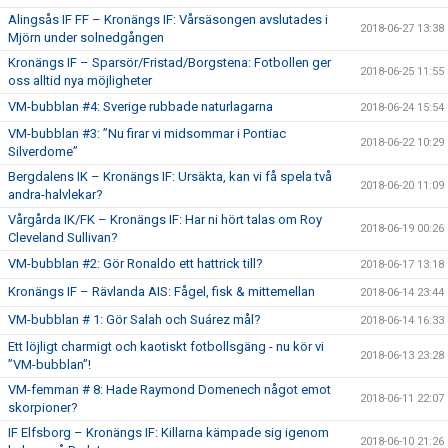
Alingsås IF FF – Kronängs IF: Vårsäsongen avslutades i
2018-06-27 13:38
Mjörn under solnedgången
Kronängs IF – Sparsör/Fristad/Borgstena: Fotbollen ger
2018-06-25 11:55
oss alltid nya möjligheter
VM-bubblan #4: Sverige rubbade naturlagarna
2018-06-24 15:54
VM-bubblan #3: ”Nu firar vi midsommar i Pontiac
2018-06-22 10:29
Silverdome”
Bergdalens IK – Kronängs IF: Ursäkta, kan vi få spela två
2018-06-20 11:09
andra-halvlekar?
Vårgårda IK/FK – Kronängs IF: Har ni hört talas om Roy
2018-06-19 00:26
Cleveland Sullivan?
VM-bubblan #2: Gör Ronaldo ett hattrick till?
2018-06-17 13:18
Kronängs IF – Rävlanda AIS: Fågel, fisk & mittemellan
2018-06-14 23:44
VM-bubblan # 1: Gör Salah och Suárez mål?
2018-06-14 16:33
Ett löjligt charmigt och kaotiskt fotbollsgäng - nu kör vi
2018-06-13 23:28
”VM-bubblan”!
VM-femman # 8: Hade Raymond Domenech något emot
2018-06-11 22:07
skorpioner?
IF Elfsborg – Kronängs IF: Killarna kämpade sig igenom
2018-06-10 21:26