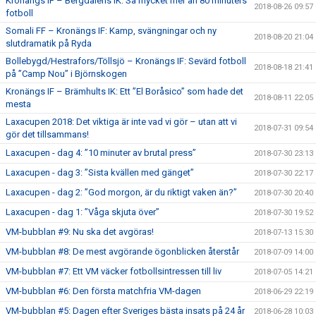
Kronängs IF – Bergdalens IK: Så mycket mer än 80 minuters
2018-08-26 09:57
fotboll
Somali FF – Kronängs IF: Kamp, svängningar och ny
2018-08-20 21:04
slutdramatik på Ryda
Bollebygd/Hestrafors/Töllsjö – Kronängs IF: Sevärd fotboll
2018-08-18 21:41
på ”Camp Nou” i Björnskogen
Kronängs IF – Brämhults IK: Ett ”El Boråsico” som hade det
2018-08-11 22:05
mesta
Laxacupen 2018: Det viktiga är inte vad vi gör – utan att vi
2018-07-31 09:54
gör det tillsammans!
Laxacupen - dag 4: ”10 minuter av brutal press”
2018-07-30 23:13
Laxacupen - dag 3: ”Sista kvällen med gänget”
2018-07-30 22:17
Laxacupen - dag 2: ”God morgon, är du riktigt vaken än?”
2018-07-30 20:40
Laxacupen - dag 1: ”Våga skjuta över”
2018-07-30 19:52
VM-bubblan #9: Nu ska det avgöras!
2018-07-13 15:30
VM-bubblan #8: De mest avgörande ögonblicken återstår
2018-07-09 14:00
VM-bubblan #7: Ett VM väcker fotbollsintressen till liv
2018-07-05 14:21
VM-bubblan #6: Den första matchfria VM-dagen
2018-06-29 22:19
VM-bubblan #5: Dagen efter Sveriges bästa insats på 24 år
2018-06-28 10:03