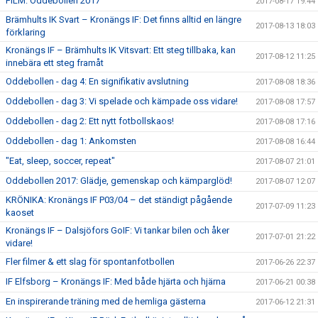
FILM: Oddebollen 2017
2017-08-17 19:44
Brämhults IK Svart – Kronängs IF: Det finns alltid en längre
2017-08-13 18:03
förklaring
Kronängs IF – Brämhults IK Vitsvart: Ett steg tillbaka, kan
2017-08-12 11:25
innebära ett steg framåt
Oddebollen - dag 4: En signifikativ avslutning
2017-08-08 18:36
Oddebollen - dag 3: Vi spelade och kämpade oss vidare!
2017-08-08 17:57
Oddebollen - dag 2: Ett nytt fotbollskaos!
2017-08-08 17:16
Oddebollen - dag 1: Ankomsten
2017-08-08 16:44
"Eat, sleep, soccer, repeat"
2017-08-07 21:01
Oddebollen 2017: Glädje, gemenskap och kämparglöd!
2017-08-07 12:07
KRÖNIKA: Kronängs IF P03/04 – det ständigt pågående
2017-07-09 11:23
kaoset
Kronängs IF – Dalsjöfors GoIF: Vi tankar bilen och åker
2017-07-01 21:22
vidare!
Fler filmer & ett slag för spontanfotbollen
2017-06-26 22:37
IF Elfsborg – Kronängs IF: Med både hjärta och hjärna
2017-06-21 00:38
En inspirerande träning med de hemliga gästerna
2017-06-12 21:31