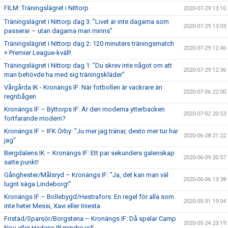
FILM: Träningslägret i Nittorp
2020-07-29 13:10
Träningslägret i Nittorp dag 3: ”Livet är inte dagarna som
2020-07-29 13:03
passerar – utan dagarna man minns”
Träningslägret i Nittorp dag 2: 120 minuters träningsmatch
2020-07-29 12:46
+ Premier League-kväll!
Träningslägret i Nittorp dag 1: ”Du skrev inte något om att
2020-07-29 12:36
man behövde ha med sig träningskläder”
Vårgårda IK - Kronängs IF: När fotbollen är vackrare än
2020-07-06 22:00
regnbågen
Kronängs IF – Byttorps IF: Är den moderna ytterbacken
2020-07-02 20:53
fortfarande modern?
Kronängs IF – IFK Örby: ”Ju mer jag tränar, desto mer tur har
2020-06-28 21:22
jag”
Bergdalens IK – Kronängs IF: Ett par sekunders galenskap
2020-06-09 20:57
satte punkt!
Gånghester/Målsryd – Kronängs IF: ”Ja, det kan man väl
2020-06-06 13:38
lugnt säga Lindeborg!”
Kronängs IF – Bollebygd/Hestrafors: En regel för alla som
2020-05-31 19:04
inte heter Messi, Xavi eller Iniesta
Fristad/Sparsör/Borgstena – Kronängs IF: Då spelar Camp
2020-05-24 23:19
Nou eller Hedens IP mindre roll