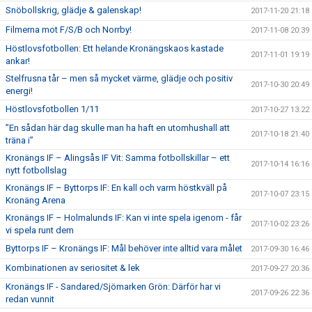
Snöbollskrig, glädje & galenskap!
2017-11-20 21:18
Filmerna mot F/S/B och Norrby!
2017-11-08 20:39
Höstlovsfotbollen: Ett helande Kronängskaos kastade
2017-11-01 19:19
ankar!
Stelfrusna tår – men så mycket värme, glädje och positiv
2017-10-30 20:49
energi!
Höstlovsfotbollen 1/11
2017-10-27 13:22
”En sådan här dag skulle man ha haft en utomhushall att
2017-10-18 21:40
träna i”
Kronängs IF – Alingsås IF Vit: Samma fotbollskillar – ett
2017-10-14 16:16
nytt fotbollslag
Kronängs IF – Byttorps IF: En kall och varm höstkväll på
2017-10-07 23:15
Kronäng Arena
Kronängs IF – Holmalunds IF: Kan vi inte spela igenom - får
2017-10-02 23:26
vi spela runt dem
Byttorps IF – Kronängs IF: Mål behöver inte alltid vara målet
2017-09-30 16:46
Kombinationen av seriositet & lek
2017-09-27 20:36
Kronängs IF - Sandared/Sjömarken Grön: Därför har vi
2017-09-26 22:36
redan vunnit