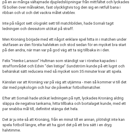
på en av många vältajmade djupledslöpningar från mittfältet och lyckades
få bollen över målvakten, fast olyckligtvis tog den sig en retfull bana i
ribban och ut och det vackra målet uteblev.
Inte på något sett ologiskt sett till matchbilden, hade Somali tagit
ledningen och dessutom utökat på straff.
Men Kronäng började med ett något enklare spel hitta in i matchen under
slutfasen av den första halvleken och stod sedan för en mycket bra start
på den andra, när man var på god väg att ta sig tillbaka in i den.
Felix ”Henke Larsson” Hultman som ständigt var i rörelse kapades i
straffområdet och Edvin ”den listige” Sundström kunde på ett lugnt och
behärskat sätt reducera med så mycket som 35 minuter kvar att spela.
Känslan var att Kronäng var på väg att utjämna - men så kommer vi till det
där med psykologin och hur de påverkar fotbollsmatcher.
Efter att Somali hade utökat ledningen på nytt, lyckades Kronäng aldrig
släppa de negativa tankarna, hitta tillbaka och bortalaget kunde, med ett
par snabba mål till, definitivt stänga det hela.
Det är ju inte så att Kronäng, från en minut till en annan, plötsligt inte kan
spela fotboll längre, efter att ha gjort det på ett bra sätt i en dryg
halvtimme.