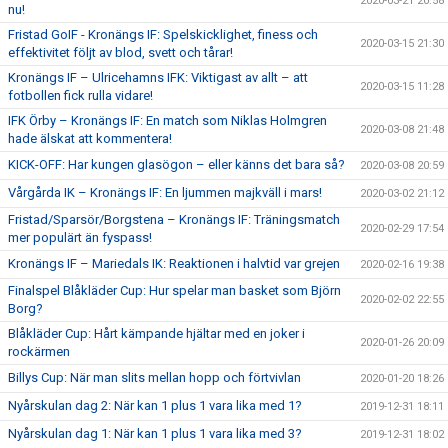
2020-03-21 20:58
nu!
Fristad GoIF - Kronängs IF: Spelskicklighet, finess och
2020-03-15 21:30
effektivitet följt av blod, svett och tårar!
Kronängs IF – Ulricehamns IFK: Viktigast av allt – att
2020-03-15 11:28
fotbollen fick rulla vidare!
IFK Örby – Kronängs IF: En match som Niklas Holmgren
2020-03-08 21:48
hade älskat att kommentera!
KICK-OFF: Har kungen glasögon – eller känns det bara så?
2020-03-08 20:59
Vårgårda IK – Kronängs IF: En ljummen majkväll i mars!
2020-03-02 21:12
Fristad/Sparsör/Borgstena – Kronängs IF: Träningsmatch
2020-02-29 17:54
mer populärt än fyspass!
Kronängs IF – Mariedals IK: Reaktionen i halvtid var grejen
2020-02-16 19:38
Finalspel Blåkläder Cup: Hur spelar man basket som Björn
2020-02-02 22:55
Borg?
Blåkläder Cup: Hårt kämpande hjältar med en joker i
2020-01-26 20:09
rockärmen
Billys Cup: När man slits mellan hopp och förtvivlan
2020-01-20 18:26
Nyårskulan dag 2: När kan 1 plus 1 vara lika med 1?
2019-12-31 18:11
Nyårskulan dag 1: När kan 1 plus 1 vara lika med 3?
2019-12-31 18:02