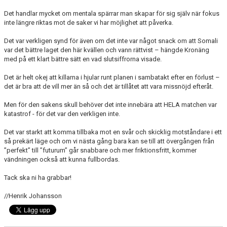
Det handlar mycket om mentala spärrar man skapar för sig själv när fokus
inte längre riktas mot de saker vi har möjlighet att påverka.
Det var verkligen synd för även om det inte var något snack om att Somali
var det bättre laget den här kvällen och vann rättvist – hängde Kronäng
med på ett klart bättre sätt en vad slutsiffrorna visade.
Det är helt okej att killarna i hjular runt planen i sambatakt efter en förlust –
det är bra att de vill mer än så och det är tillåtet att vara missnöjd efteråt.
Men för den sakens skull behöver det inte innebära att HELA matchen var
katastrof - för det var den verkligen inte.
Det var starkt att komma tillbaka mot en svår och skicklig motståndare i ett
så prekärt läge och om vi nästa gång bara kan se till att övergången från
”perfekt” till ”futurum” går snabbare och mer friktionsfritt, kommer
vändningen också att kunna fullbordas.
Tack ska ni ha grabbar!
//Henrik Johansson