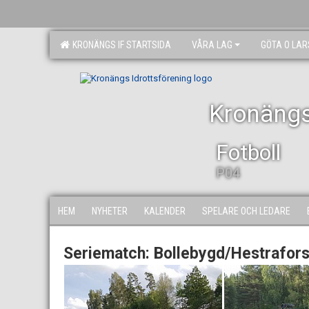
KRONÄNGS IF STARTSIDA
VÅRA LAG
GÖTA O LA
Kronängs
Fotboll
P04
HEM
NYHETER
KALENDER
SPELARE OCH LEDARE
Seriematch: Bollebygd/Hestrafors/