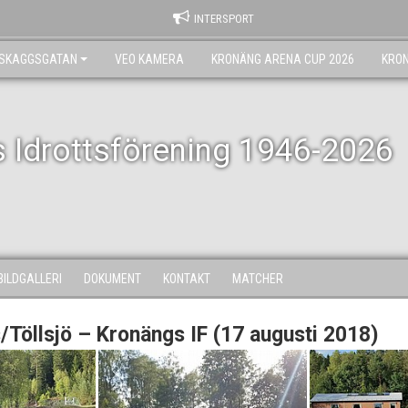
INTERSPORT
RSKAGGSGATAN
VEO KAMERA
KRONÄNG ARENA CUP 2026
KRO
 Idrottsförening 1946-2026
BILDGALLERI
DOKUMENT
KONTAKT
MATCHER
Töllsjö – Kronängs IF (17 augusti 2018)