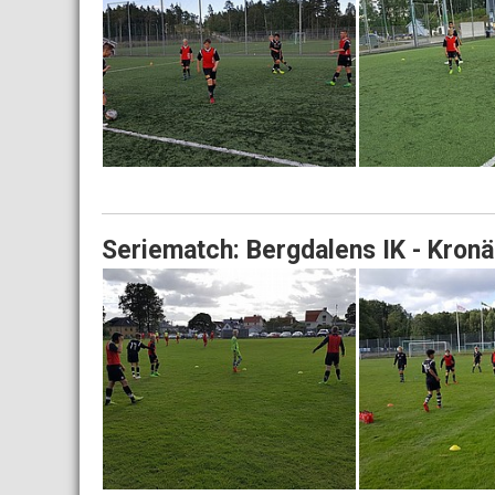
Seriematch: Bergdalens IK - Kronä