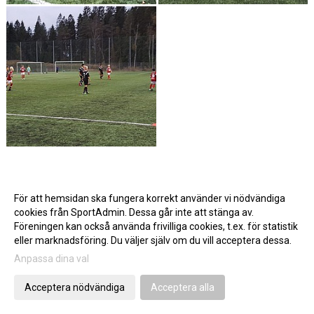
Seriematch: Byttorps IF - Kronängs IF (29
För att hemsidan ska fungera korrekt använder vi nödvändiga
cookies från SportAdmin. Dessa går inte att stänga av.
september 2017)
Föreningen kan också använda frivilliga cookies, t.ex. för statistik
eller marknadsföring. Du väljer själv om du vill acceptera dessa.
Anpassa dina val
Acceptera nödvändiga
Acceptera alla