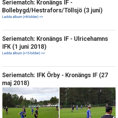
Seriematch: Kronängs IF -
Bollebygd/Hestrafors/Töllsjö (3 juni)
Ladda album (+8 bilder) >>
Seriematch: Kronängs IF - Ulricehamns
IFK (1 juni 2018)
Ladda album (+15 bilder) >>
Seriematch: IFK Örby - Kronängs IF (27
maj 2018)