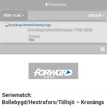
INTERSPORT
HERR -U LAG
LOGGA IN
Kronängs Idrottsförening 1946-2026
Fotboll
P04
HEM
NYHETER
KALENDER
SPELARE OCH LEDARE
Seriematch:
BILDGALLERI
Bollebygd/Hestrafors/Töllsjö – Kronängs