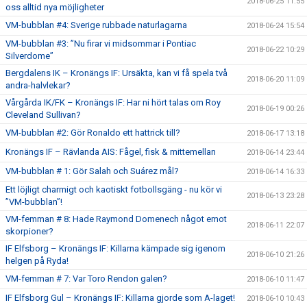
2018-06-25 11:55
oss alltid nya möjligheter
VM-bubblan #4: Sverige rubbade naturlagarna
2018-06-24 15:54
VM-bubblan #3: ”Nu firar vi midsommar i Pontiac
2018-06-22 10:29
Silverdome”
Bergdalens IK – Kronängs IF: Ursäkta, kan vi få spela två
2018-06-20 11:09
andra-halvlekar?
Vårgårda IK/FK – Kronängs IF: Har ni hört talas om Roy
2018-06-19 00:26
Cleveland Sullivan?
VM-bubblan #2: Gör Ronaldo ett hattrick till?
2018-06-17 13:18
Kronängs IF – Rävlanda AIS: Fågel, fisk & mittemellan
2018-06-14 23:44
VM-bubblan # 1: Gör Salah och Suárez mål?
2018-06-14 16:33
Ett löjligt charmigt och kaotiskt fotbollsgäng - nu kör vi
2018-06-13 23:28
”VM-bubblan”!
VM-femman # 8: Hade Raymond Domenech något emot
2018-06-11 22:07
skorpioner?
IF Elfsborg – Kronängs IF: Killarna kämpade sig igenom
2018-06-10 21:26
helgen på Ryda!
VM-femman # 7: Var Toro Rendon galen?
2018-06-10 11:47
IF Elfsborg Gul – Kronängs IF: Killarna gjorde som A-laget!
2018-06-10 10:43