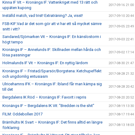
Kinna IF Vit – Kronängs IF: Vattenkriget med 13 rätt och
2017-09-16 21:00
uppäten kupong
Inställd match, vad trist! Extraträning? Ja, visst!
2017-09-10 20:44
FSB-KIF:Vad är det som gör att vi har ett så mycket sämre
2017-09-05 23:49
snitt i vitt?
Sandared/Sjömarken Vit – Kronängs IF: En känslostorm i
2017-09-03 22:41
högt tempo
Kronängs IF – Annelunds IF: Skillnaden mellan hårda och
2017-09-02 17:14
lösa passningar
Holmalunds IF Vit – Kronängs IF: En nyttig lärdom
2017-08-30 21:47
Kronängs IF – Fristad/Sparsör/Borgstena: Ketchupeffekt
2017-08-28 21:32
och ungdomlig entusiasm
Ulricehamns IFK – Kronängs IF: Ibland får man kämpa sig
2017-08-28 20:42
till det
Bergdalens IK Röd – Kronängs IF: Favorit i repris
2017-08-20 20:52
Kronängs IF – Bergdalens IK Vit: ”Bredden is the shit”
2017-08-19 13:30
FILM: Oddebollen 2017
2017-08-17 19:44
Brämhults IK Svart – Kronängs IF: Det finns alltid en längre
2017-08-13 18:03
förklaring