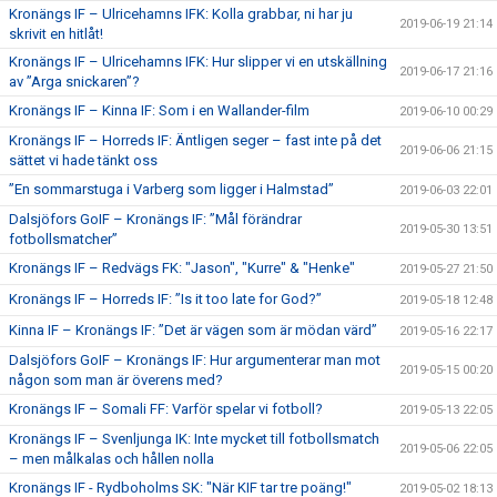
Kronängs IF – Ulricehamns IFK: Kolla grabbar, ni har ju
2019-06-19 21:14
skrivit en hitlåt!
Kronängs IF – Ulricehamns IFK: Hur slipper vi en utskällning
2019-06-17 21:16
av ”Arga snickaren”?
Kronängs IF – Kinna IF: Som i en Wallander-film
2019-06-10 00:29
Kronängs IF – Horreds IF: Äntligen seger – fast inte på det
2019-06-06 21:15
sättet vi hade tänkt oss
”En sommarstuga i Varberg som ligger i Halmstad”
2019-06-03 22:01
Dalsjöfors GoIF – Kronängs IF: ”Mål förändrar
2019-05-30 13:51
fotbollsmatcher”
Kronängs IF – Redvägs FK: "Jason", "Kurre" & "Henke"
2019-05-27 21:50
Kronängs IF – Horreds IF: ”Is it too late for God?”
2019-05-18 12:48
Kinna IF – Kronängs IF: ”Det är vägen som är mödan värd”
2019-05-16 22:17
Dalsjöfors GoIF – Kronängs IF: Hur argumenterar man mot
2019-05-15 00:20
någon som man är överens med?
Kronängs IF – Somali FF: Varför spelar vi fotboll?
2019-05-13 22:05
Kronängs IF – Svenljunga IK: Inte mycket till fotbollsmatch
2019-05-06 22:05
– men målkalas och hållen nolla
Kronängs IF - Rydboholms SK: "När KIF tar tre poäng!"
2019-05-02 18:13