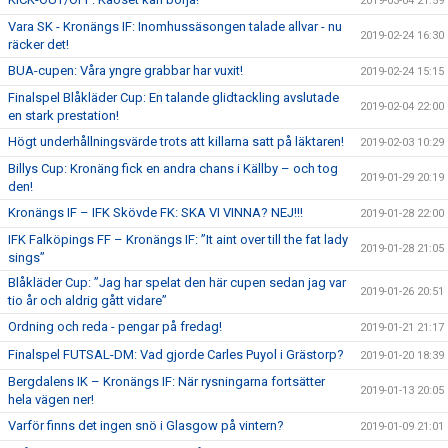
2019-03-04 21:59
Vara SK - Kronängs IF: Inomhussäsongen talade allvar - nu
2019-02-24 16:30
räcker det!
BUA-cupen: Våra yngre grabbar har vuxit!
2019-02-24 15:15
Finalspel Blåkläder Cup: En talande glidtackling avslutade
2019-02-04 22:00
en stark prestation!
Högt underhållningsvärde trots att killarna satt på läktaren!
2019-02-03 10:29
Billys Cup: Kronäng fick en andra chans i Källby – och tog
2019-01-29 20:19
den!
Kronängs IF – IFK Skövde FK: SKA VI VINNA? NEJ!!!
2019-01-28 22:00
IFK Falköpings FF – Kronängs IF: ”It aint over till the fat lady
2019-01-28 21:05
sings”
Blåkläder Cup: ”Jag har spelat den här cupen sedan jag var
2019-01-26 20:51
tio år och aldrig gått vidare”
Ordning och reda - pengar på fredag!
2019-01-21 21:17
Finalspel FUTSAL-DM: Vad gjorde Carles Puyol i Grästorp?
2019-01-20 18:39
Bergdalens IK – Kronängs IF: När rysningarna fortsätter
2019-01-13 20:05
hela vägen ner!
Varför finns det ingen snö i Glasgow på vintern?
2019-01-09 21:01