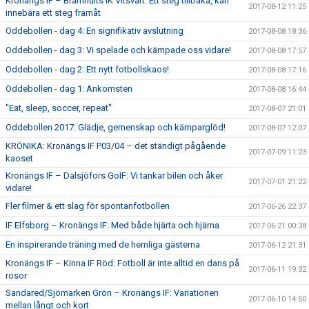
Kronängs IF – Brämhults IK Vitsvart: Ett steg tillbaka, kan
2017-08-12 11:25
innebära ett steg framåt
Oddebollen - dag 4: En signifikativ avslutning
2017-08-08 18:36
Oddebollen - dag 3: Vi spelade och kämpade oss vidare!
2017-08-08 17:57
Oddebollen - dag 2: Ett nytt fotbollskaos!
2017-08-08 17:16
Oddebollen - dag 1: Ankomsten
2017-08-08 16:44
"Eat, sleep, soccer, repeat"
2017-08-07 21:01
Oddebollen 2017: Glädje, gemenskap och kämparglöd!
2017-08-07 12:07
KRÖNIKA: Kronängs IF P03/04 – det ständigt pågående
2017-07-09 11:23
kaoset
Kronängs IF – Dalsjöfors GoIF: Vi tankar bilen och åker
2017-07-01 21:22
vidare!
Fler filmer & ett slag för spontanfotbollen
2017-06-26 22:37
IF Elfsborg – Kronängs IF: Med både hjärta och hjärna
2017-06-21 00:38
En inspirerande träning med de hemliga gästerna
2017-06-12 21:31
Kronängs IF – Kinna IF Röd: Fotboll är inte alltid en dans på
2017-06-11 19:32
rosor
Sandared/Sjömarken Grön – Kronängs IF: Variationen
2017-06-10 14:50
mellan långt och kort