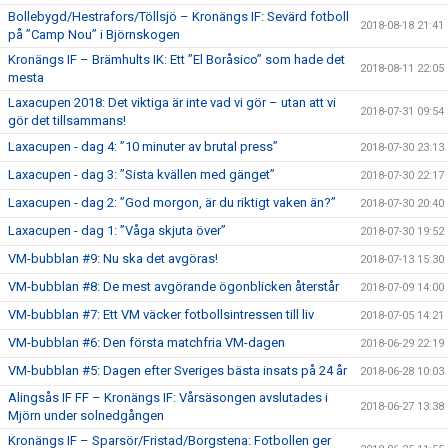
Bollebygd/Hestrafors/Töllsjö – Kronängs IF: Sevärd fotboll
2018-08-18 21:41
på ”Camp Nou” i Björnskogen
Kronängs IF – Brämhults IK: Ett ”El Boråsico” som hade det
2018-08-11 22:05
mesta
Laxacupen 2018: Det viktiga är inte vad vi gör – utan att vi
2018-07-31 09:54
gör det tillsammans!
Laxacupen - dag 4: ”10 minuter av brutal press”
2018-07-30 23:13
Laxacupen - dag 3: ”Sista kvällen med gänget”
2018-07-30 22:17
Laxacupen - dag 2: ”God morgon, är du riktigt vaken än?”
2018-07-30 20:40
Laxacupen - dag 1: ”Våga skjuta över”
2018-07-30 19:52
VM-bubblan #9: Nu ska det avgöras!
2018-07-13 15:30
VM-bubblan #8: De mest avgörande ögonblicken återstår
2018-07-09 14:00
VM-bubblan #7: Ett VM väcker fotbollsintressen till liv
2018-07-05 14:21
VM-bubblan #6: Den första matchfria VM-dagen
2018-06-29 22:19
VM-bubblan #5: Dagen efter Sveriges bästa insats på 24 år
2018-06-28 10:03
Alingsås IF FF – Kronängs IF: Vårsäsongen avslutades i
2018-06-27 13:38
Mjörn under solnedgången
Kronängs IF – Sparsör/Fristad/Borgstena: Fotbollen ger