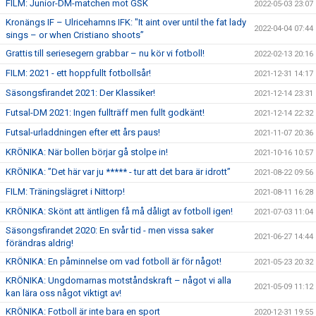
FILM: Junior-DM-matchen mot GSK
2022-05-03 23:07
Kronängs IF – Ulricehamns IFK: "It aint over until the fat lady
2022-04-04 07:44
sings – or when Cristiano shoots”
Grattis till seriesegern grabbar – nu kör vi fotboll!
2022-02-13 20:16
FILM: 2021 - ett hoppfullt fotbollsår!
2021-12-31 14:17
Säsongsfirandet 2021: Der Klassiker!
2021-12-14 23:31
Futsal-DM 2021: Ingen fullträff men fullt godkänt!
2021-12-14 22:32
Futsal-urladdningen efter ett års paus!
2021-11-07 20:36
KRÖNIKA: När bollen börjar gå stolpe in!
2021-10-16 10:57
KRÖNIKA: ”Det här var ju ***** - tur att det bara är idrott”
2021-08-22 09:56
FILM: Träningslägret i Nittorp!
2021-08-11 16:28
KRÖNIKA: Skönt att äntligen få må dåligt av fotboll igen!
2021-07-03 11:04
Säsongsfirandet 2020: En svår tid - men vissa saker
2021-06-27 14:44
förändras aldrig!
KRÖNIKA: En påminnelse om vad fotboll är för något!
2021-05-23 20:32
KRÖNIKA: Ungdomarnas motståndskraft – något vi alla
2021-05-09 11:12
kan lära oss något viktigt av!
KRÖNIKA: Fotboll är inte bara en sport
2020-12-31 19:55