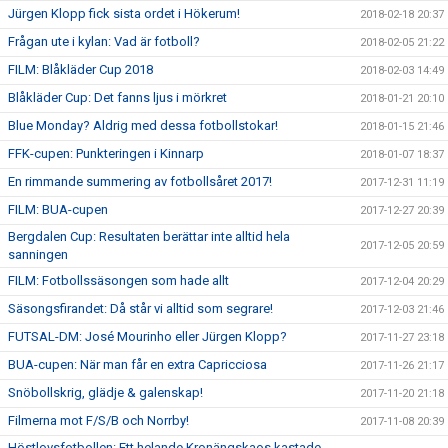
Jürgen Klopp fick sista ordet i Hökerum!
2018-02-18 20:37
Frågan ute i kylan: Vad är fotboll?
2018-02-05 21:22
FILM: Blåkläder Cup 2018
2018-02-03 14:49
Blåkläder Cup: Det fanns ljus i mörkret
2018-01-21 20:10
Blue Monday? Aldrig med dessa fotbollstokar!
2018-01-15 21:46
FFK-cupen: Punkteringen i Kinnarp
2018-01-07 18:37
En rimmande summering av fotbollsåret 2017!
2017-12-31 11:19
FILM: BUA-cupen
2017-12-27 20:39
Bergdalen Cup: Resultaten berättar inte alltid hela
2017-12-05 20:59
sanningen
FILM: Fotbollssäsongen som hade allt
2017-12-04 20:29
Säsongsfirandet: Då står vi alltid som segrare!
2017-12-03 21:46
FUTSAL-DM: José Mourinho eller Jürgen Klopp?
2017-11-27 23:18
BUA-cupen: När man får en extra Capricciosa
2017-11-26 21:17
Snöbollskrig, glädje & galenskap!
2017-11-20 21:18
Filmerna mot F/S/B och Norrby!
2017-11-08 20:39
Höstlovsfotbollen: Ett helande Kronängskaos kastade