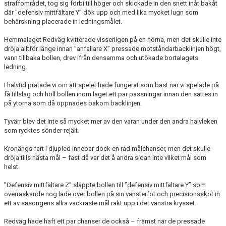
straffområdet, tog sig förbi till höger och skickade in den snett inåt bakåt
där "defensiv mittfältare Y” dök upp och med lika mycket lugn som
behärskning placerade in ledningsmålet.
Hemmalaget Redväg kvitterade visserligen på en hörna, men det skulle inte
dröja alltför länge innan ”anfallare X” pressade motståndarbacklinjen högt,
vann tillbaka bollen, drev ifrån densamma och utökade bortalagets
ledning.
I halvtid pratade vi om att spelet hade fungerat som bäst när vi spelade på
få tillslag och höll bollen inom laget ett par passningar innan den sattes in
på ytorna som då öppnades bakom backlinjen.
Tyvärr blev det inte så mycket mer av den varan under den andra halvleken
som rycktes sönder rejält.
Kronängs fart i djupled innebar dock en rad målchanser, men det skulle
dröja tills nästa mål – fast då var det å andra sidan inte vilket mål som
helst.
”Defensiv mittfältare Z” släppte bollen till ”defensiv mittfältare Y” som
överraskande nog lade över bollen på sin vänsterfot och precisionssköt in
ett av säsongens allra vackraste mål rakt upp i det vänstra krysset.
Redväg hade haft ett par chanser de också – främst när de pressade