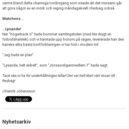
värme bland detta charmiga tonårsgäng som visade att det minsann går
att göra något av en mörk och regnig måndagskväll i Redväg också.
Matchens…
…Lysande!
När ”högerback S” hade bommat samlingstiden (med lite drygt en
fotbollshalvlek) och vi hämtade upp honom på vägen, levererade han den
kanske allra bästa bortförklaringen vi har hört i modern tid:
”Jag hade en plan”.
”Lysande, helt enkelt”, som ”Jönssonliganmedlem T” hade sagt.
Tack ska ni ha för underhållningen killar! Det var helt klart värt resan till
Redväg!
//Henrik Johansson
Nyhetsarkiv