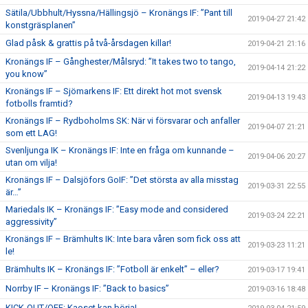
Sätila/Ubbhult/Hyssna/Hällingsjö – Kronängs IF: ”Pant till
2019-04-27 21:42
konstgräsplanen”
Glad påsk & grattis på två-årsdagen killar!
2019-04-21 21:16
Kronängs IF – Gånghester/Målsryd: ”It takes two to tango,
2019-04-14 21:22
you know”
Kronängs IF – Sjömarkens IF: Ett direkt hot mot svensk
2019-04-13 19:43
fotbolls framtid?
Kronängs IF – Rydboholms SK: När vi försvarar och anfaller
2019-04-07 21:21
som ett LAG!
Svenljunga IK – Kronängs IF: Inte en fråga om kunnande –
2019-04-06 20:27
utan om vilja!
Kronängs IF – Dalsjöfors GoIF: ”Det största av alla misstag
2019-03-31 22:55
är…”
Mariedals IK – Kronängs IF: ”Easy mode and considered
2019-03-24 22:21
aggressivity”
Kronängs IF – Brämhults IK: Inte bara våren som fick oss att
2019-03-23 11:21
le!
Brämhults IK – Kronängs IF: ”Fotboll är enkelt” – eller?
2019-03-17 19:41
Norrby IF – Kronängs IF: ”Back to basics”
2019-03-16 18:48
KICK-OUT/OFF: Kaoset kan börja!