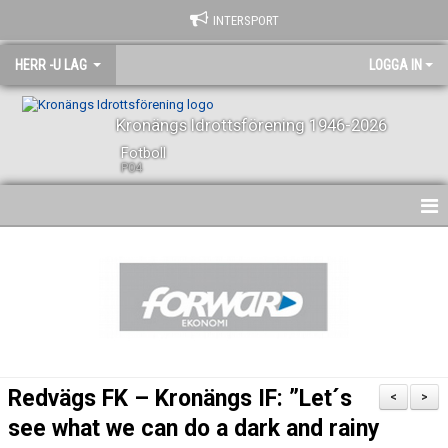
INTERSPORT
HERR -U LAG
LOGGA IN
Kronängs Idrottsförening 1946-2026
Fotboll
P04
HEM
NYHETER
KALENDER
SPELARE OCH LEDARE
Redvägs FK – Kronängs IF: ”Let´s
<
>
BILDGALLERI
see what we can do a dark and rainy