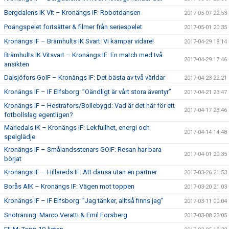
Bergdalens IK Vit – Kronängs IF: Robotdansen
2017-05-07 22:53
Poängspelet fortsätter & filmer från seriespelet
2017-05-01 20:35
Kronängs IF – Brämhults IK Svart: Vi kämpar vidare!
2017-04-29 18:14
Brämhults IK Vitsvart – Kronängs IF: En match med två
2017-04-29 17:46
ansikten
Dalsjöfors GoIF – Kronängs IF: Det bästa av två världar
2017-04-23 22:21
Kronängs IF – IF Elfsborg: ”Oändligt är vårt stora äventyr”
2017-04-21 23:47
Kronängs IF – Hestrafors/Bollebygd: Vad är det här för ett
2017-04-17 23:46
fotbollslag egentligen?
Mariedals IK – Kronängs IF: Lekfullhet, energi och
2017-04-14 14:48
spelglädje
Kronängs IF – Smålandsstenars GOIF: Resan har bara
2017-04-01 20:35
börjat
Kronängs IF – Hillareds IF: Att dansa utan en partner
2017-03-26 21:53
Borås AIK – Kronängs IF: Vägen mot toppen
2017-03-20 21:03
Kronängs IF – IF Elfsborg: ”Jag tänker, alltså finns jag”
2017-03-11 00:04
Snöträning: Marco Veratti & Emil Forsberg
2017-03-08 23:05