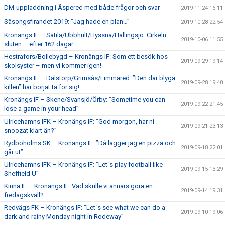
DM-uppladdning i Äspered med både frågor och svar
2019-11-24 16:11
Säsongsfirandet 2019: ”Jag hade en plan…”
2019-10-28 22:54
Kronängs IF – Sätila/Ubbhult/Hyssna/Hällingsjö: Cirkeln
2019-10-06 11:55
sluten – efter 162 dagar…
Hestrafors/Bollebygd – Kronängs IF: Som ett besök hos
2019-09-29 19:14
skolsyster – men vi kommer igen!
Kronängs IF – Dalstorp/Grimsås/Limmared: ”Den där blyga
2019-09-28 19:40
killen” har börjat ta för sig!
Kronängs IF – Skene/Svansjö/Örby: ”Sometime you can
2019-09-22 21:45
lose a game in your head”
Ulricehamns IFK – Kronängs IF: ”God morgon, har ni
2019-09-21 23:13
snoozat klart än?”
Rydboholms SK – Kronängs IF: ”Då lägger jag en pizza och
2019-09-18 22:01
går ut”
Ulricehamns IFK – Kronängs IF: ”Let´s play football like
2019-09-15 13:29
Sheffield U”
Kinna IF – Kronängs IF: Vad skulle vi annars göra en
2019-09-14 19:31
fredagskväll?
Redvägs FK – Kronängs IF: ”Let´s see what we can do a
2019-09-10 19:06
dark and rainy Monday night in Rodeway”