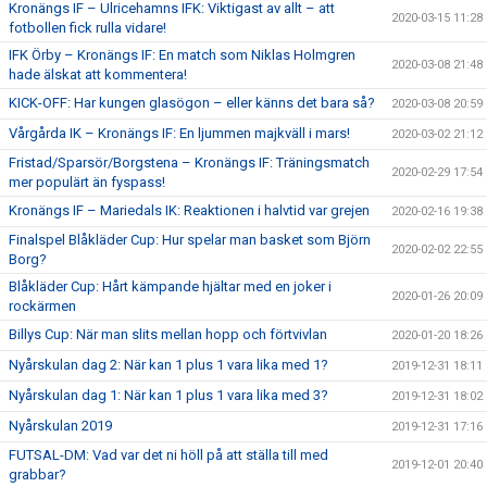
Kronängs IF – Ulricehamns IFK: Viktigast av allt – att
2020-03-15 11:28
fotbollen fick rulla vidare!
IFK Örby – Kronängs IF: En match som Niklas Holmgren
2020-03-08 21:48
hade älskat att kommentera!
KICK-OFF: Har kungen glasögon – eller känns det bara så?
2020-03-08 20:59
Vårgårda IK – Kronängs IF: En ljummen majkväll i mars!
2020-03-02 21:12
Fristad/Sparsör/Borgstena – Kronängs IF: Träningsmatch
2020-02-29 17:54
mer populärt än fyspass!
Kronängs IF – Mariedals IK: Reaktionen i halvtid var grejen
2020-02-16 19:38
Finalspel Blåkläder Cup: Hur spelar man basket som Björn
2020-02-02 22:55
Borg?
Blåkläder Cup: Hårt kämpande hjältar med en joker i
2020-01-26 20:09
rockärmen
Billys Cup: När man slits mellan hopp och förtvivlan
2020-01-20 18:26
Nyårskulan dag 2: När kan 1 plus 1 vara lika med 1?
2019-12-31 18:11
Nyårskulan dag 1: När kan 1 plus 1 vara lika med 3?
2019-12-31 18:02
Nyårskulan 2019
2019-12-31 17:16
FUTSAL-DM: Vad var det ni höll på att ställa till med
2019-12-01 20:40
grabbar?