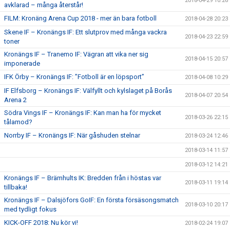
2018-04-29 10:26
avklarad – många återstår!
FILM: Kronäng Arena Cup 2018 - mer än bara fotboll
2018-04-28 20:23
Skene IF – Kronängs IF: Ett slutprov med många vackra
2018-04-23 22:59
toner
Kronängs IF – Tranemo IF: Vägran att vika ner sig
2018-04-15 20:57
imponerade
IFK Örby – Kronängs IF: ”Fotboll är en löpsport”
2018-04-08 10:29
IF Elfsborg – Kronängs IF: Välfyllt och kylslaget på Borås
2018-04-07 20:54
Arena 2
Södra Vings IF – Kronängs IF: Kan man ha för mycket
2018-03-26 22:15
tålamod?
Norrby IF – Kronängs IF: När gåshuden stelnar
2018-03-24 12:46
2018-03-14 11:57
2018-03-12 14:21
Kronängs IF – Brämhults IK: Bredden från i höstas var
2018-03-11 19:14
tillbaka!
Kronängs IF – Dalsjöfors GoIF: En första försäsongsmatch
2018-03-10 20:17
med tydligt fokus
KICK-OFF 2018: Nu kör vi!
2018-02-24 19:07