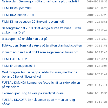
Nyårskulan: De morgontrötta tonåringarna piggnade till!
2019-01-03 19:36
FILM: Blixtcupen 2018
2018-12-31 16:26
FILM: BUA-cupen 2018
2018-12-26 17:23
FILM: Kinnarpscupen 2018 (rysningsvarning!)
2018-12-25 10:51
Säsongsfirandet 2018: ”Det viktiga är inte att vinna – utan
2018-12-10 22:42
att komma först”
Blixtcupen: Så snabbt kan det gå!
2018-12-03 22:52
BUA-cupen: Som Kalle Anka på julafton utan hackspetten
2018-12-02 21:55
Kinnarpscupen: En slutbild som säger mer än tusen ord
2018-11-25 22:43
FILM: FUTSAL-DM
2018-11-22 20:14
FILM: Ekorrecupen 2018
2018-11-22 20:04
God morgon! Nu har pappa laddat bössan, med långa
2018-11-17 21:42
bollar på Bengt i livets cirkel
FUTSAL-DM: Hårt kämpande fotbollshjältar skickade en
2018-11-13 01:11
påminnelse!
Ekorre-cupen: Tog till vara på äventyret i Vara!
2018-11-11 23:55
FUTSAL-KICKOFF: En helt annan sport – men en rolig
2018-11-04 21:28
sådan!