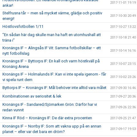
2017-11-01 19:19
ankar!
Stelfrusna tår – men så mycket värme, glädje och positiv
2017-10-30 20:49
energi!
Höstlovsfotbollen 1/11
2017-10-27 13:22
”En sådan här dag skulle man ha haft en utomhushall att
2017-10-18 21:40
träna i”
Kronängs IF – Alingsås IF Vit: Samma fotbollskillar – ett
2017-10-14 16:16
nytt fotbollslag
Kronängs IF – Byttorps IF: En kall och varm höstkväll på
2017-10-07 23:15
Kronäng Arena
Kronängs IF – Holmalunds IF: Kan vi inte spela igenom - får
2017-10-02 23:26
vi spela runt dem
Byttorps IF – Kronängs IF: Mål behöver inte alltid vara målet
2017-09-30 16:46
Kombinationen av seriositet & lek
2017-09-27 20:36
Kronängs IF - Sandared/Sjömarken Grön: Därför har vi
2017-09-26 22:36
redan vunnit
Kinna IF Röd – Kronängs IF: De där extra procenten
2017-09-25 21:47
Kronängs IF – Norrby IF: Som att vakna upp på en annan
2017-09-17 19:53
planet – eller var det bara en dröm?