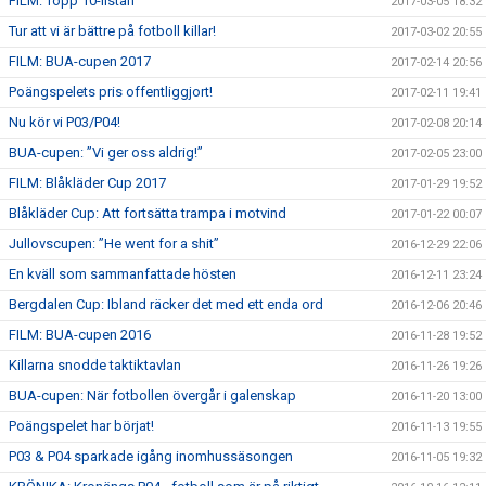
FILM: Topp 10-listan
2017-03-05 18:32
Tur att vi är bättre på fotboll killar!
2017-03-02 20:55
FILM: BUA-cupen 2017
2017-02-14 20:56
Poängspelets pris offentliggjort!
2017-02-11 19:41
Nu kör vi P03/P04!
2017-02-08 20:14
BUA-cupen: ”Vi ger oss aldrig!”
2017-02-05 23:00
FILM: Blåkläder Cup 2017
2017-01-29 19:52
Blåkläder Cup: Att fortsätta trampa i motvind
2017-01-22 00:07
Jullovscupen: ”He went for a shit”
2016-12-29 22:06
En kväll som sammanfattade hösten
2016-12-11 23:24
Bergdalen Cup: Ibland räcker det med ett enda ord
2016-12-06 20:46
FILM: BUA-cupen 2016
2016-11-28 19:52
Killarna snodde taktiktavlan
2016-11-26 19:26
BUA-cupen: När fotbollen övergår i galenskap
2016-11-20 13:00
Poängspelet har börjat!
2016-11-13 19:55
P03 & P04 sparkade igång inomhussäsongen
2016-11-05 19:32