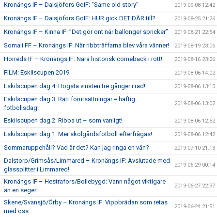
Kronängs IF – Dalsjöfors GoIF: ”Same old story”
2019-09-08 12:42
Kronängs IF – Dalsjöfors GoIF: HUR gick DET DÄR till?
2019-08-25 21:26
Kronängs IF – Kinna IF: ”Det gör ont när ballonger spricker”
2019-08-21 22:54
Somali FF – Kronängs IF: När ribbträffarna blev våra vänner!
2019-08-19 23:06
Horreds IF – Kronängs IF: Nära historisk comeback i rött!
2019-08-16 23:26
FILM: Eskilscupen 2019
2019-08-06 14:02
Eskilscupen dag 4: Högsta vinsten tre gånger i rad!
2019-08-06 13:10
Eskilscupen dag 3: Rätt förutsättningar = häftig
2019-08-06 13:02
fotbollsdag!
Eskilscupen dag 2: Ribba ut – som vanligt!
2019-08-06 12:52
Eskilscupen dag 1: Mer skolgårdsfotboll efterfrågas!
2019-08-06 12:42
Sommaruppehåll? Vad är det? Kan jag ringa en vän?
2019-07-10 21:13
Dalstorp/Grimsås/Limmared – Kronängs IF: Avslutade med
2019-06-29 00:14
glassplitter i Limmared!
Kronängs IF – Hestrafors/Bollebygd: Vann något viktigare
2019-06-27 22:37
än en seger!
Skene/Svansjö/Örby – Kronängs IF: Vippbrädan som retas
2019-06-24 21:51
med oss