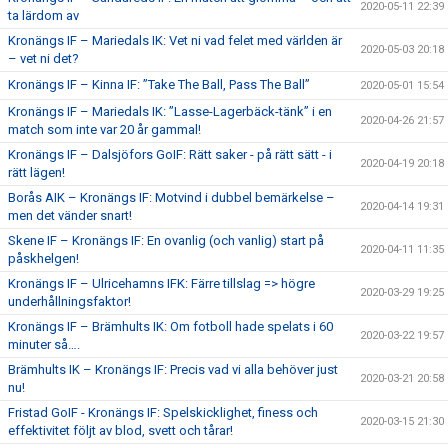
2020-05-11 22:39
ta lärdom av
Kronängs IF – Mariedals IK: Vet ni vad felet med världen är
2020-05-03 20:18
– vet ni det?
Kronängs IF – Kinna IF: ”Take The Ball, Pass The Ball”
2020-05-01 15:54
Kronängs IF – Mariedals IK: ”Lasse-Lagerbäck-tänk” i en
2020-04-26 21:57
match som inte var 20 år gammal!
Kronängs IF – Dalsjöfors GoIF: Rätt saker - på rätt sätt - i
2020-04-19 20:18
rätt lägen!
Borås AIK – Kronängs IF: Motvind i dubbel bemärkelse –
2020-04-14 19:31
men det vänder snart!
Skene IF – Kronängs IF: En ovanlig (och vanlig) start på
2020-04-11 11:35
påskhelgen!
Kronängs IF – Ulricehamns IFK: Färre tillslag => högre
2020-03-29 19:25
underhållningsfaktor!
Kronängs IF – Brämhults IK: Om fotboll hade spelats i 60
2020-03-22 19:57
minuter så….
Brämhults IK – Kronängs IF: Precis vad vi alla behöver just
2020-03-21 20:58
nu!
Fristad GoIF - Kronängs IF: Spelskicklighet, finess och
2020-03-15 21:30
effektivitet följt av blod, svett och tårar!