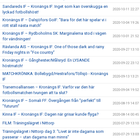
Sandareds IF – Kronängs IF: Inget som kan överskugga en
2020-10-11 22:27
lyckad fotbollshöst!
Kronängs IF – Dalsjöfors GoIF: ”Bara för det här spelar vi i
2020-10-04 19:26
rött ställ nästa match”
Kronängs IF – Rydboholms SK: Marginalerna stod i vägen
2020-10-01 21:52
för vändningen!
Rävlanda AIS – Kronängs IF: One of those dark and rainy
2020-09-27 13:10
Friday nights in ”Fox country”
Kronängs IF – Gånghester/Målsryd: En LYSANDE
2020-09-22 23:12
höstmatch!
MATCHKRÖNIKA: Bollebygd/Hestrafors/Töllsjö - Kronängs
2020-09-13 13:21
IF
Tranemoalliansen – Kronängs IF: Varför var den här
2020-09-04 19:52
fotbollsmatchen tvungen att ta slut?
Kronängs IF – Somali FF: Övergången från ”perfekt” till
2020-08-19 14:07
”futurum”
Kinna IF – Kronängs IF: Dagen när grisar kunde flyga?
2020-08-14 00:45
FILM: Träningslägret i Nittorp
2020-07-29 13:10
Träningslägret i Nittorp dag 3: ”Livet är inte dagarna som
2020-07-29 13:03
passerar – utan dagarna man minns”