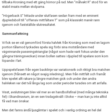
tillbaka Kronäng med ett gäng hörnor på rad. Men ”målvakt R” stod för en
stabil insats mellan stolparna.
”Högerback S” hittade under slutfasen sedan fram med en eminent
djupledsboll till ”offensiv mittfältare T” som på klassiskt manér rann
igenom och fastställde slutresultatet.
Sammanfattning
Vi fick se en väl genomförd första halvlek från Kronäng som med en lagom
portion tålamod lyckades spela sig förbi sina motståndare med
vägvinnande passningstrianglar (något som hade varit fokus under den
gångna träningsveckan) innan bollen sattes i djupled till spelare som kom
löpande i fart.
Uppspelsfasen från egen backlinje var variationsrik och riktigt bra matchen
igenom (frånsett en något svajig inledning). Men från mittfält och framåt
blev spelet allt rakare ju längre matchen gick och under den andra
halvleken var det två långa lag som under perioder turades om att anfalla.
Visst, avslutningen blev väl mer av en handbollsfinal (med många tekniska
fel) i Skandinavium, än en sen tisdagskväll i Stoke – man kan ju inte alltid
få vad man önskar.
Men det fanns ändå ljusglimtar i spelet och i vanlig ordning en hel del