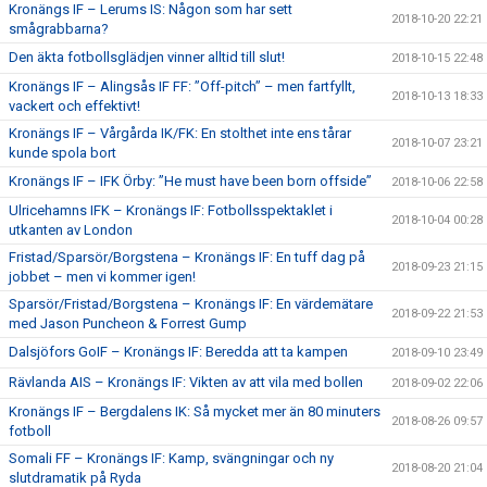
Kronängs IF – Lerums IS: Någon som har sett
2018-10-20 22:21
smågrabbarna?
Den äkta fotbollsglädjen vinner alltid till slut!
2018-10-15 22:48
Kronängs IF – Alingsås IF FF: ”Off-pitch” – men fartfyllt,
2018-10-13 18:33
vackert och effektivt!
Kronängs IF – Vårgårda IK/FK: En stolthet inte ens tårar
2018-10-07 23:21
kunde spola bort
Kronängs IF – IFK Örby: ”He must have been born offside”
2018-10-06 22:58
Ulricehamns IFK – Kronängs IF: Fotbollsspektaklet i
2018-10-04 00:28
utkanten av London
Fristad/Sparsör/Borgstena – Kronängs IF: En tuff dag på
2018-09-23 21:15
jobbet – men vi kommer igen!
Sparsör/Fristad/Borgstena – Kronängs IF: En värdemätare
2018-09-22 21:53
med Jason Puncheon & Forrest Gump
Dalsjöfors GoIF – Kronängs IF: Beredda att ta kampen
2018-09-10 23:49
Rävlanda AIS – Kronängs IF: Vikten av att vila med bollen
2018-09-02 22:06
Kronängs IF – Bergdalens IK: Så mycket mer än 80 minuters
2018-08-26 09:57
fotboll
Somali FF – Kronängs IF: Kamp, svängningar och ny
2018-08-20 21:04
slutdramatik på Ryda