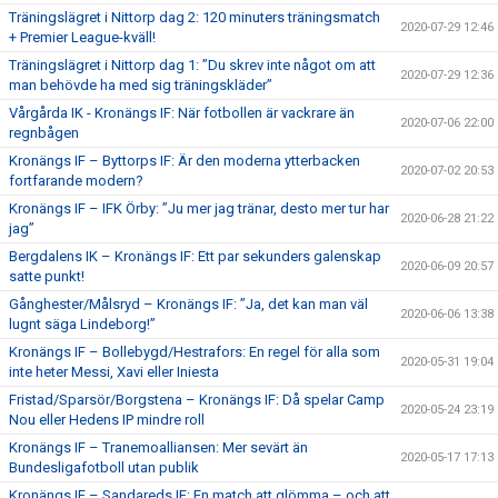
Träningslägret i Nittorp dag 2: 120 minuters träningsmatch
2020-07-29 12:46
+ Premier League-kväll!
Träningslägret i Nittorp dag 1: ”Du skrev inte något om att
2020-07-29 12:36
man behövde ha med sig träningskläder”
Vårgårda IK - Kronängs IF: När fotbollen är vackrare än
2020-07-06 22:00
regnbågen
Kronängs IF – Byttorps IF: Är den moderna ytterbacken
2020-07-02 20:53
fortfarande modern?
Kronängs IF – IFK Örby: ”Ju mer jag tränar, desto mer tur har
2020-06-28 21:22
jag”
Bergdalens IK – Kronängs IF: Ett par sekunders galenskap
2020-06-09 20:57
satte punkt!
Gånghester/Målsryd – Kronängs IF: ”Ja, det kan man väl
2020-06-06 13:38
lugnt säga Lindeborg!”
Kronängs IF – Bollebygd/Hestrafors: En regel för alla som
2020-05-31 19:04
inte heter Messi, Xavi eller Iniesta
Fristad/Sparsör/Borgstena – Kronängs IF: Då spelar Camp
2020-05-24 23:19
Nou eller Hedens IP mindre roll
Kronängs IF – Tranemoalliansen: Mer sevärt än
2020-05-17 17:13
Bundesligafotboll utan publik
Kronängs IF – Sandareds IF: En match att glömma – och att