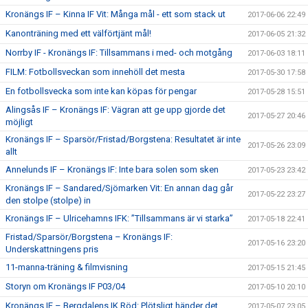
Kronängs IF – Kinna IF Vit: Många mål - ett som stack ut
2017-06-06 22:49
Kanonträning med ett välförtjänt mål!
2017-06-05 21:32
Norrby IF - Kronängs IF: Tillsammans i med- och motgång
2017-06-03 18:11
FILM: Fotbollsveckan som innehöll det mesta
2017-05-30 17:58
En fotbollsvecka som inte kan köpas för pengar
2017-05-28 15:51
Alingsås IF – Kronängs IF: Vägran att ge upp gjorde det
2017-05-27 20:46
möjligt
Kronängs IF – Sparsör/Fristad/Borgstena: Resultatet är inte
2017-05-26 23:09
allt
Annelunds IF – Kronängs IF: Inte bara solen som sken
2017-05-23 23:42
Kronängs IF – Sandared/Sjömarken Vit: En annan dag går
2017-05-22 23:27
den stolpe (stolpe) in
Kronängs IF – Ulricehamns IFK: ”Tillsammans är vi starka”
2017-05-18 22:41
Fristad/Sparsör/Borgstena – Kronängs IF:
2017-05-16 23:20
Underskattningens pris
11-manna-träning & filmvisning
2017-05-15 21:45
Storyn om Kronängs IF P03/04
2017-05-10 20:10
Kronängs IF – Bergdalens IK Röd: Plötsligt händer det
2017-05-07 23:05