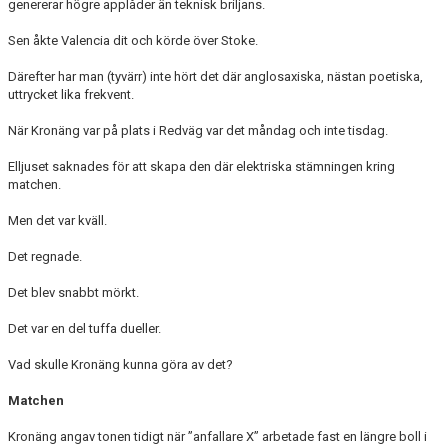
genererar högre applåder än teknisk briljans.
Sen åkte Valencia dit och körde över Stoke.
Därefter har man (tyvärr) inte hört det där anglosaxiska, nästan poetiska,
uttrycket lika frekvent.
När Kronäng var på plats i Redväg var det måndag och inte tisdag.
Elljuset saknades för att skapa den där elektriska stämningen kring
matchen.
Men det var kväll.
Det regnade.
Det blev snabbt mörkt.
Det var en del tuffa dueller.
Vad skulle Kronäng kunna göra av det?
Matchen
Kronäng angav tonen tidigt när ”anfallare X” arbetade fast en längre boll i