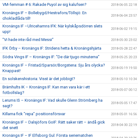
VM-femman # 6: Rakade Puyol av sig kalufsen?
2018-06-05 22:18
Kronängs IF – Bollebygd/Hestrafors/Töllsjö: En
2018-06-04 23:57
chokladlåda till!
Kronängs IF –Ulricehamns IFK: När kylskåpsdörren slets
2018-06-02 19:15
upp!
”Vi hade inte råd med Messi”
2018-05-30 23:02
IFK Örby – Kronängs IF: Stridens hetta & Kronängshjärta
2018-05-28 22:47
Södra Vings IF – Kronängs IF: ”De där tjugo minuterna”
2018-05-25 20:23
Kronängs IF – Fristad/Sparsör/Borgstena: Sju års olycka?
2018-05-19 19:50
Knappast!
En solskenshistoria: Visst är det jobbigt?
2018-05-10 10:34
Brämhults IK – Kronängs IF: Kan man vara kär i ett
2018-05-07 00:12
fotbollslag?
Lerums IS – Kronängs IF: Vad skulle Glenn Strömberg ha
2018-05-05 17:47
sagt?
Killarna fick ”repa” positionsförsvar
2018-05-01 16:56
Kronängs IF – Dalsjöfors GoIF: Rätt saker rätt – ändå gick
2018-04-30 22:19
det snett
Kronängs IF – IF Elfsborg Gul: Första seriematchen