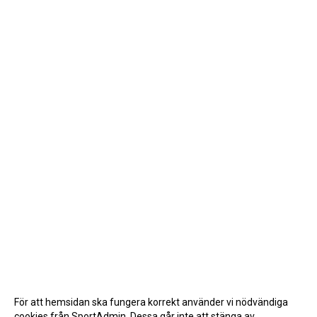
För att hemsidan ska fungera korrekt använder vi nödvändiga
cookies från SportAdmin. Dessa går inte att stänga av.