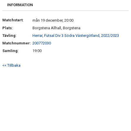
DOKUMENT
INFORMATION
KONTAKT
Matchstart:
mån 19 december, 20:00
Plats:
Borgstena Allhall, Borgstena
MATCHER
Tävling:
Herrar, Futsal Div 3 Södra Västergötland, 2022/2023
Matchnummer:
200772030
Samling:
19:00
<< Tillbaka