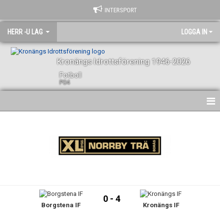
INTERSPORT
HERR -U LAG
LOGGA IN
Kronängs Idrottsförening 1946-2026
Fotboll
P04
HEM
NYHETER
KALENDER
SPELARE OCH LEDARE
0 - 4
Borgstena IF
Kronängs IF
BILDGALLERI