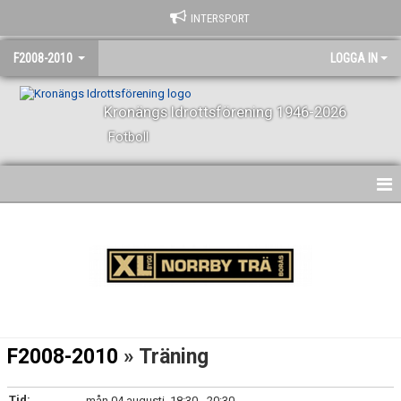
INTERSPORT
F2008-2010
LOGGA IN
Kronängs Idrottsförening 1946-2026
Fotboll
HEM
NYHETER
KALENDER
MATCHER
F2008-2010
» Träning
TRUPPEN
Tid:
mån 04 augusti, 18:30 - 20:30