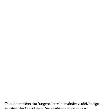
För att hemsidan ska fungera korrekt använder vi nödvändiga
cookies från SportAdmin. Dessa går inte att stänga av.