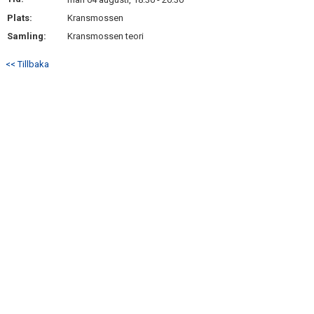
BILDGALLERI
Plats:
Kransmossen
Samling:
Kransmossen teori
DOKUMENT
<< Tillbaka
KONTAKT