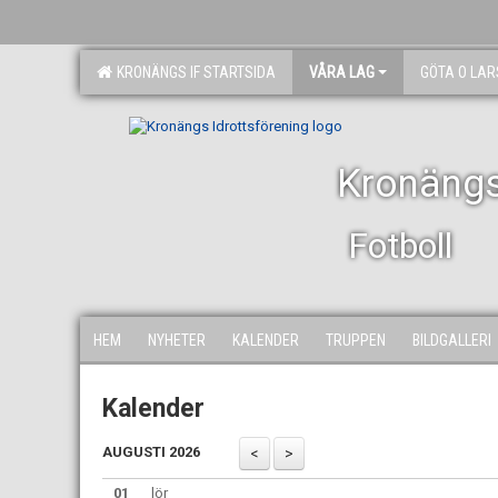
KRONÄNGS IF STARTSIDA
VÅRA LAG
GÖTA O LA
Kronängs
Fotboll
HEM
NYHETER
KALENDER
TRUPPEN
BILDGALLERI
Kalender
AUGUSTI 2026
01
lör