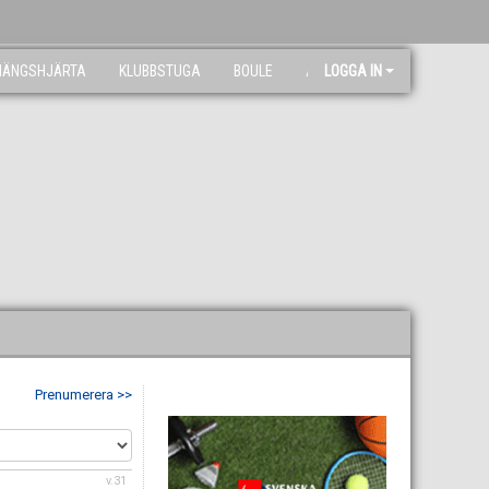
NÄNGSHJÄRTA
KLUBBSTUGA
BOULE
ARKIV
LOGGA IN
Prenumerera >>
v.31