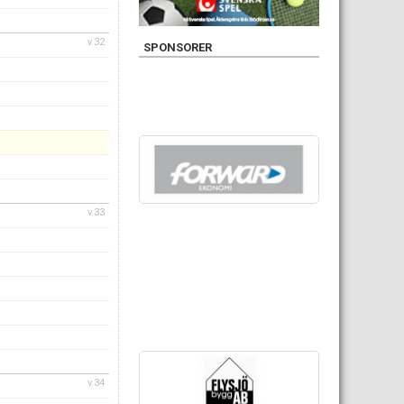
v.32
SPONSORER
v.33
v.34