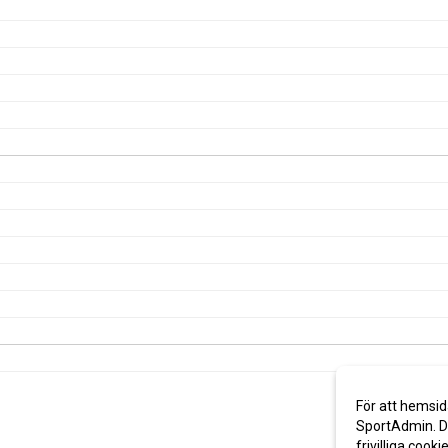
För att hemsid
SportAdmin. De
frivilliga cooki