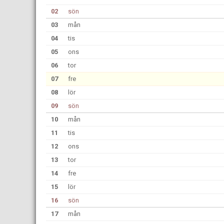
02
sön
03
mån
04
tis
05
ons
06
tor
07
fre
08
lör
09
sön
10
mån
11
tis
12
ons
13
tor
14
fre
15
lör
16
sön
17
mån