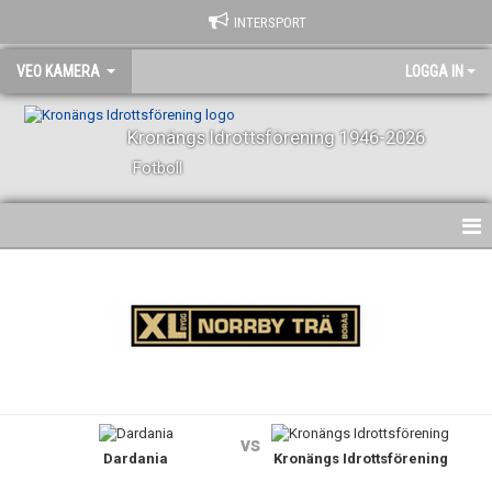
INTERSPORT
VEO KAMERA
LOGGA IN
Kronängs Idrottsförening 1946-2026
Fotboll
HEM
KALENDER
DOKUMENT
KONTAKT
vs
Dardania
Kronängs Idrottsförening