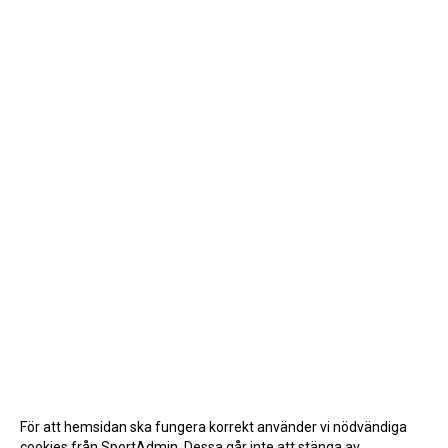
För att hemsidan ska fungera korrekt använder vi nödvändiga
cookies från SportAdmin. Dessa går inte att stänga av.